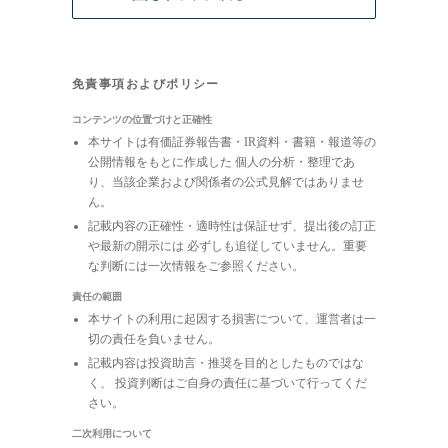
免責事項およびポリシー
コンテンツの位置づけと正確性
本サイトは有価証券報告書・IR資料・書籍・報道等の
公開情報をもとに作成した 個人の分析・整理であ
り、当該企業および関係者の公式見解ではありませ
ん。
記載内容の正確性・適時性は保証せず、提出後の訂正
や最新の開示には 必ずしも追従していません。重要
な判断には一次情報をご参照ください。
責任の範囲
本サイトの利用に起因する損害について、運営者は一
切の責任を負いません。
記載内容は投資助言・推奨を目的としたものではな
く、 投資判断はご自身の責任に基づいて行ってくだ
さい。
二次利用について