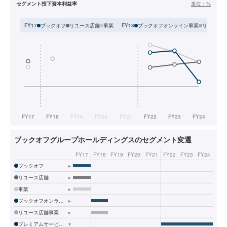
セグメント投下資本利益率
単位：
%
ブックオフ
リユース店舗
事業
ブックオフオンライン事業
リユース
FY17
FY18
ブックオフグループホールディングスのセグメント変遷
FY17
FY18
FY19
FY20
FY21
FY22
FY23
FY24
ブックオフ
▸
リユース店舗
▸
事業
▸
ブックオフオンライン事業
▸
リユース店舗事業
▸
プレミアムサービス事業
▾