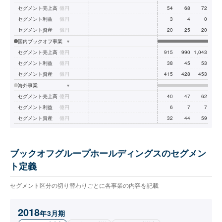
セグメント売上高
億円
54
68
72
セグメント利益
億円
3
4
0
セグメント資産
億円
20
25
20
国内ブックオフ事業
▾
セグメント売上高
億円
915
990
1,043
セグメント利益
億円
38
45
53
セグメント資産
億円
415
428
453
海外事業
▾
セグメント売上高
億円
40
47
62
セグメント利益
億円
6
7
7
セグメント資産
億円
32
44
59
ブックオフグループホールディングスのセグメン
ト定義
セグメント区分の切り替わりごとに各事業の内容を記載
2018
年3月期