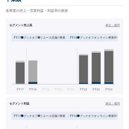
各事業の売上・営業利益・利益率の推移
セグメント売上高
単位：
億円
ブックオフ
リユース店舗
事業
ブックオフオンライン事業
リユース
FY17
FY18
セグメント利益
単位：
億円
ブックオフ
リユース店舗
事業
ブックオフオンライン事業
リユース
FY17
FY18