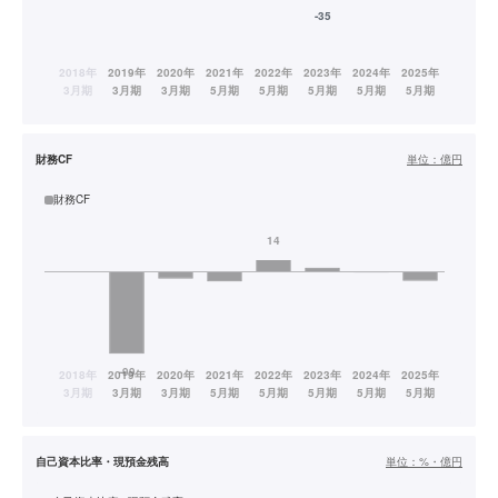
財務CF
単位：
億円
財務CF
自己資本比率・現預金残高
単位：
%・億円