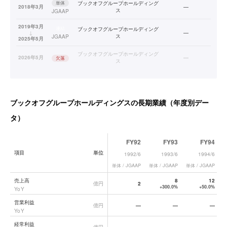
単体
ブックオフグループホールディング
2018年3月
—
ス
JGAAP
2019年3月
連結
ブックオフグループホールディング
↓
—
ス
JGAAP
2025年5月
ブックオフグループホールディング
2026年5月
—
欠落
ス
ブックオフグループホールディングス
の長期業績（年度別デー
タ）
FY92
FY93
FY94
項目
単位
1992/6
1993/6
1994/6
単体 / JGAAP
単体 / JGAAP
単体 / JGAAP
単
ブックオフグループホールディングス
の長期業績データ一覧
売上高
8
12
億円
2
+300.0%
+50.0%
YoY
営業利益
億円
—
—
—
YoY
経常利益