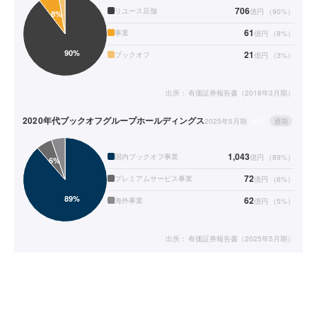
706
リユース店舗
億円
（
90
%）
61
事業
億円
（
8
%）
21
ブックオフ
億円
（
3
%）
出所：
有価証券報告書（2018年3月期）
2020年代
ブックオフグループホールディングス
2025年5月期
連結
通期
1,043
国内ブックオフ事業
億円
（
89
%）
72
プレミアムサービス事業
億円
（
6
%）
62
海外事業
億円
（
5
%）
出所：
有価証券報告書（2025年5月期）