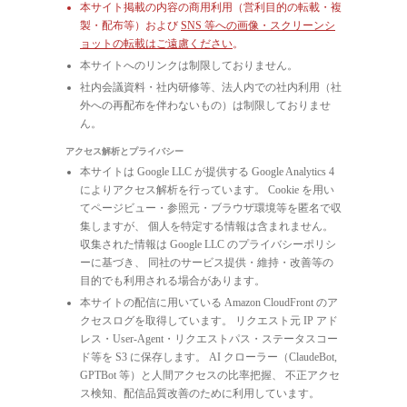
本サイト掲載の内容の商用利用（営利目的の転載・複
製・配布等）および
SNS 等への画像・スクリーンシ
ョットの転載はご遠慮ください
。
本サイトへのリンクは制限しておりません。
社内会議資料・社内研修等、法人内での社内利用（社
外への再配布を伴わないもの）は制限しておりませ
ん。
アクセス解析とプライバシー
本サイトは Google LLC が提供する Google Analytics 4
によりアクセス解析を行っています。 Cookie を用い
てページビュー・参照元・ブラウザ環境等を匿名で収
集しますが、 個人を特定する情報は含まれません。
収集された情報は Google LLC のプライバシーポリシ
ーに基づき、 同社のサービス提供・維持・改善等の
目的でも利用される場合があります。
本サイトの配信に用いている Amazon CloudFront のア
クセスログを取得しています。 リクエスト元 IP アド
レス・User-Agent・リクエストパス・ステータスコー
ド等を S3 に保存します。 AI クローラー（ClaudeBot,
GPTBot 等）と人間アクセスの比率把握、 不正アクセ
ス検知、配信品質改善のために利用しています。