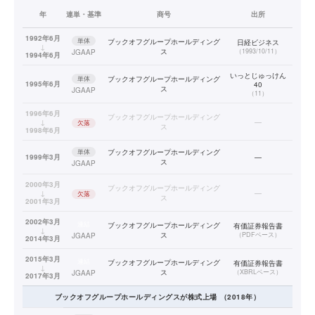
年
連単・基準
商号
出所
1992年6月
単体
ブックオフグループホールディング
日経ビジネス
↓
ス
（
1993/10/11
）
JGAAP
1994年6月
いっとじゅっけん
単体
ブックオフグループホールディング
1995年6月
40
ス
JGAAP
（
11
）
1996年6月
ブックオフグループホールディング
↓
—
欠落
ス
1998年6月
単体
ブックオフグループホールディング
1999年3月
—
ス
JGAAP
2000年3月
ブックオフグループホールディング
↓
—
欠落
ス
2001年3月
2002年3月
連結
ブックオフグループホールディング
有価証券報告書
↓
ス
（
PDFベース
）
JGAAP
2014年3月
2015年3月
連結
ブックオフグループホールディング
有価証券報告書
↓
ス
（
XBRLベース
）
JGAAP
2017年3月
ブックオフグループホールディングス
が株式上場
（
2018
年）