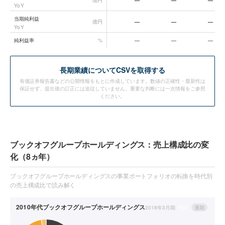
億円
—
—
—
YoY
当期純利益
億円
—
—
—
YoY
純利益率
%
—
—
—
長期業績についてCSVを取得する
有価証券報告書などの公開情報をもとに作成しています。数値の正確性・最新性は
保証せず、提出後の訂正には追従していません。重要な判断には一次情報をご参照
ください。
ブックオフグループホールディングス：売上構成比の変
化（8ヵ年）
ブックオフグループホールディングスの事業ポートフォリオの転換を時代別
の売上構成比で読み解く
2010年代
ブックオフグループホールディングス
2018年3月期
連結
通期