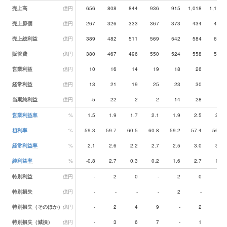
業績データ一覧
売上高
億円
656
808
844
936
915
1,018
1,117
売上原価
億円
267
326
333
367
373
434
489
売上総利益
億円
389
482
511
569
542
584
628
販管費
億円
380
467
496
550
524
558
597
営業利益
億円
10
16
14
19
18
26
31
経常利益
億円
13
21
19
25
23
30
34
当期純利益
億円
-5
22
2
2
14
28
17
営業利益率
%
1.5
1.9
1.7
2.1
1.9
2.5
2.7
粗利率
%
59.3
59.7
60.5
60.8
59.2
57.4
56.2
経常利益率
%
2.1
2.6
2.2
2.7
2.5
3.0
3.1
純利益率
%
-0.8
2.7
0.3
0.2
1.6
2.7
1.5
特別利益
億円
-
2
0
-
2
0
1
特別損失
億円
-
-
-
-
2
-
-
特別損失（そのほか）
億円
-
2
4
9
-
2
7
特別損失（減損）
億円
-
3
6
7
-
1
1