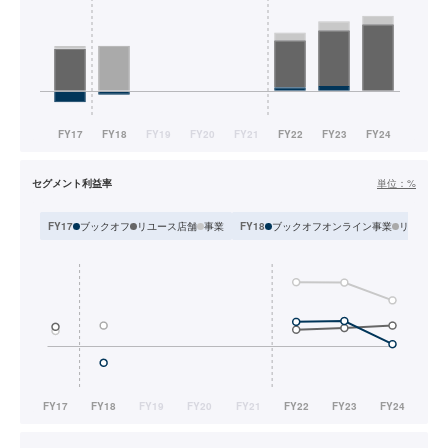
セグメント利益率
単位：
%
ブックオフ
リユース店舗
事業
ブックオフオンライン事業
リユース
FY17
FY18