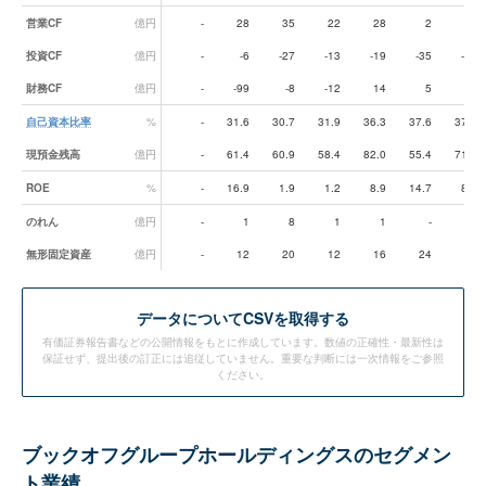
営業CF
億円
-
28
35
22
28
2
41
投資CF
億円
-
-6
-27
-13
-19
-35
-24
財務CF
億円
-
-99
-8
-12
14
5
-1
自己資本比率
%
-
31.6
30.7
31.9
36.3
37.6
37.1
現預金残高
億円
-
61.4
60.9
58.4
82.0
55.4
71.8
ROE
%
-
16.9
1.9
1.2
8.9
14.7
8.4
のれん
億円
-
1
8
1
1
-
-
無形固定資産
億円
-
12
20
12
16
24
24
データ
についてCSVを取得する
有価証券報告書などの公開情報をもとに作成しています。数値の正確性・最新性は
保証せず、提出後の訂正には追従していません。重要な判断には一次情報をご参照
ください。
ブックオフグループホールディングスのセグメン
ト業績