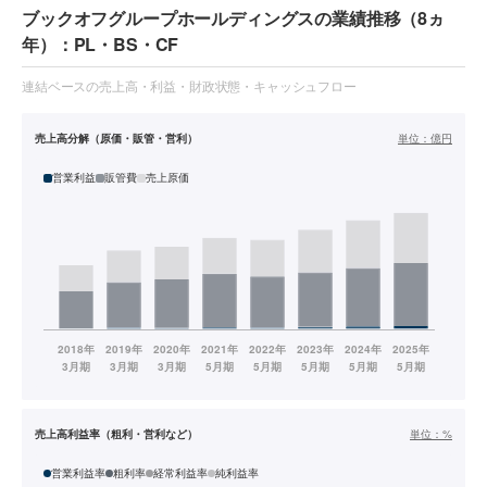
ブックオフグループホールディングスの業績推移（8ヵ
年）：PL・BS・CF
連結ベースの売上高・利益・財政状態・キャッシュフロー
売上高分解（原価・販管・営利）
単位：
億円
営業利益
販管費
売上原価
売上高利益率（粗利・営利など）
単位：
%
営業利益率
粗利率
経常利益率
純利益率