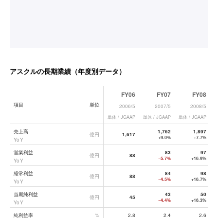
アスクル
の長期業績（年度別データ）
FY06
FY07
FY08
項目
単位
2006/5
2007/5
2008/5
単体 / JGAAP
単体 / JGAAP
単体 / JGAAP
単
アスクル
の長期業績データ一覧
売上高
1,762
1,897
億円
1,617
+9.0%
+7.7%
YoY
営業利益
83
97
億円
88
−5.7%
+16.9%
YoY
経常利益
84
98
億円
88
−4.5%
+16.7%
YoY
当期純利益
43
50
億円
45
−4.4%
+16.3%
YoY
純利益率
%
2.8
2.4
2.6