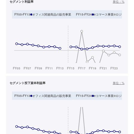
セグメント利益率
単位：
%
オフィス関連商品の販売事業
eコマース事業
ロジスティク
FY05-FY13
FY15-FY24
セグメント投下資本利益率
単位：
%
オフィス関連商品の販売事業
eコマース事業
ロジスティク
FY05-FY13
FY15-FY24