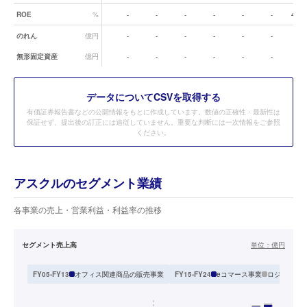
ROE
%
-
-
-
-
-
-
4.5
のれん
億円
-
-
-
-
-
-
-
無形固定資産
億円
-
-
-
-
-
-
-
データ
についてCSVを取得する
有価証券報告書などの公開情報をもとに作成しています。数値の正確性・最新性は
保証せず、提出後の訂正には追従していません。重要な判断には一次情報をご参照
ください。
アスクルのセグメント業績
各事業の売上・営業利益・利益率の推移
セグメント売上高
単位：
億円
オフィス関連商品の販売事業
eコマース事業
ロジスティ
FY05-FY13
FY15-FY24