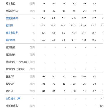
経常利益
億円
88
84
98
82
69
53
65
当期純利益
億円
45
43
50
45
35
-10
23
営業利益率
%
5.4
4.7
5.1
4.3
3.7
2.7
3.1
粗利率
%
25.1
24.6
24.0
23.3
23.5
22.7
22.3
経常利益率
%
5.4
4.8
5.2
4.3
3.7
2.7
3.1
純利益率
%
2.8
2.5
2.6
2.4
1.8
-0.5
1.1
特別利益
億円
-
-
-
-
-
-
-
特別損失
億円
-
-
-
-
-
-
-
特別損失（そのほか）
億円
-
-
-
-
-
-
-
特別損失（減損）
億円
-
-
-
-
-
-
-
営業CF
億円
98
62
77
85
116
94
97
投資CF
億円
-36
-72
-42
-133
-35
-33
-24
財務CF
億円
-31
-31
1
-36
44
-57
290
自己資本比率
%
-
-
-
-
-
-
47.4
現預金残高
億円
-
-
-
-
-
-
500.6