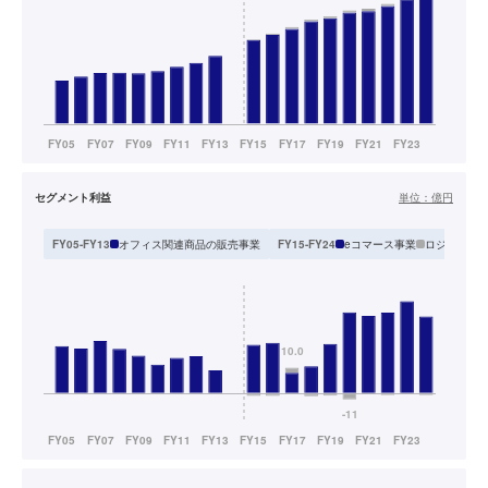
セグメント利益
単位：
億円
オフィス関連商品の販売事業
eコマース事業
ロジスティ
FY05-FY13
FY15-FY24