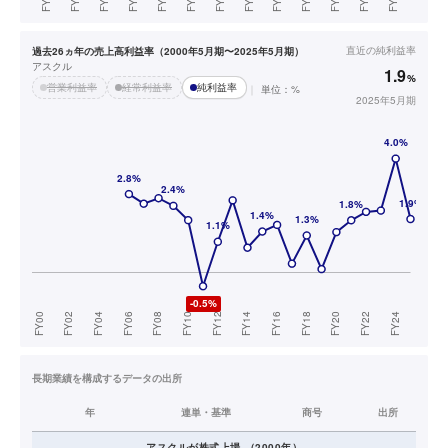
直近の
純利益率
過去26ヵ年の売上高利益率（2000年5月期〜2025年5月期）
アスクル
1.9
%
営業利益率
経常利益率
純利益率
単位：%
2025年5月期
長期業績を構成するデータの出所
年
連単・基準
商号
出所
アスクル
が株式上場
（
2000
年）