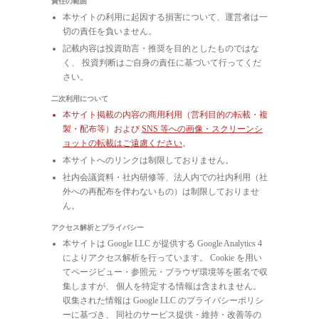
責任の範囲
本サイトの利用に起因する損害について、運営者は一
切の責任を負いません。
記載内容は投資助言・推奨を目的としたものではな
く、 投資判断はご自身の責任に基づいて行ってくだ
さい。
二次利用について
本サイト掲載の内容の商用利用（営利目的の転載・複
製・配布等）および
SNS 等への画像・スクリーンシ
ョットの転載はご遠慮ください
。
本サイトへのリンクは制限しておりません。
社内会議資料・社内研修等、法人内での社内利用（社
外への再配布を伴わないもの）は制限しておりませ
ん。
アクセス解析とプライバシー
本サイトは Google LLC が提供する Google Analytics 4
によりアクセス解析を行っています。 Cookie を用い
てページビュー・参照元・ブラウザ環境等を匿名で収
集しますが、 個人を特定する情報は含まれません。
収集された情報は Google LLC のプライバシーポリシ
ーに基づき、 同社のサービス提供・維持・改善等の