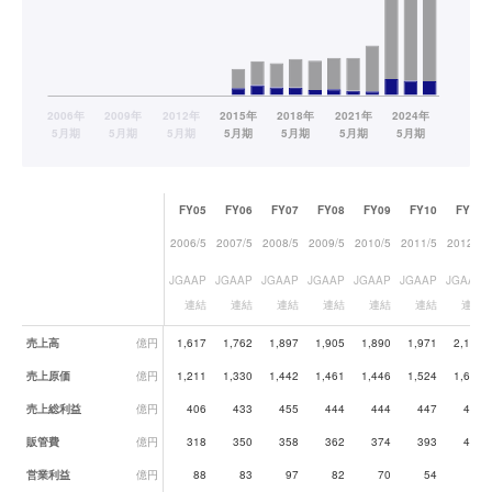
FY05
FY06
FY07
FY08
FY09
FY10
FY11
2006/5
2007/5
2008/5
2009/5
2010/5
2011/5
2012/5
JGAAP
JGAAP
JGAAP
JGAAP
JGAAP
JGAAP
JGAAP
連結
連結
連結
連結
連結
連結
連結
業績データ一覧
売上高
億円
1,617
1,762
1,897
1,905
1,890
1,971
2,129
売上原価
億円
1,211
1,330
1,442
1,461
1,446
1,524
1,654
売上総利益
億円
406
433
455
444
444
447
475
販管費
億円
318
350
358
362
374
393
409
営業利益
億円
88
83
97
82
70
54
66