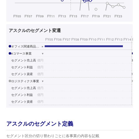
アスクルのセグメント変遷
FY05
FY06
FY07
FY08
FY09
FY10
FY11
FY12
FY13
FY14
FY1
オフィス関連商品の販売事業
▸
eコマース事業
▾
セグメント売上高
億円
3,11
セグメント利益
億円
9
セグメント資産
億円
1,36
ロジスティクス事業
▾
セグメント売上高
億円
3
セグメント利益
億円
-
セグメント資産
億円
2
アスクルのセグメント定義
セグメント区分の切り替わりごとに各事業の内容を記載