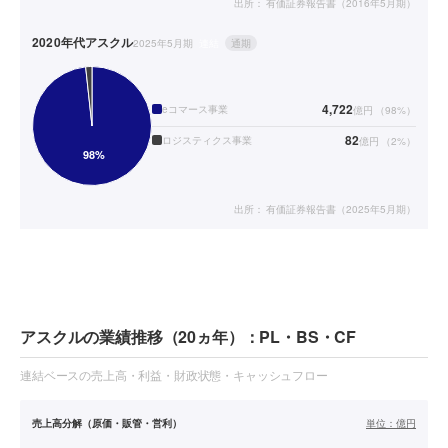
出所：
有価証券報告書（2016年5月期）
2020年代
アスクル
2025年5月期
連結
通期
4,722
eコマース事業
億円
（
98
%）
82
ロジスティクス事業
億円
（
2
%）
出所：
有価証券報告書（2025年5月期）
アスクルの業績推移（20ヵ年）：PL・BS・CF
連結ベースの売上高・利益・財政状態・キャッシュフロー
売上高分解（原価・販管・営利）
単位：
億円