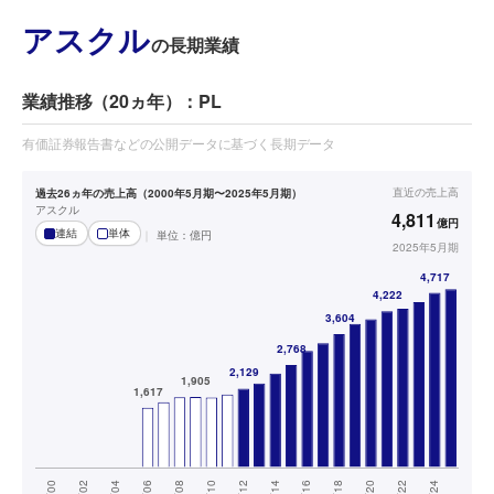
アスクル
の長期業績
業績推移（20ヵ年）：PL
有価証券報告書などの公開データに基づく長期データ
直近の
売上高
過去26ヵ年の売上高（2000年5月期〜2025年5月期）
アスクル
4,811
億円
連結
単体
単位：
億円
2025年5月期