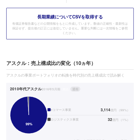
長期業績についてCSVを取得する
有価証券報告書などの公開情報をもとに作成しています。数値の正確性・最新性は
保証せず、提出後の訂正には追従していません。重要な判断には一次情報をご参照
ください。
アスクル：売上構成比の変化（10ヵ年）
アスクルの事業ポートフォリオの転換を時代別の売上構成比で読み解く
2010年代
アスクル
2016年5月期
連結
通期
3,114
eコマース事業
億円
（
99
%）
32
ロジスティクス事業
億円
（
1
%）