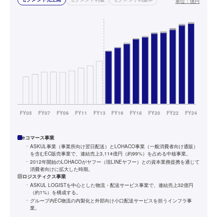
単位：
億円
eコマース事業
ASKUL事業（事業所向け翌日配送）とLOHACO事業（一般消費者向け通販）
を含むEC販売事業で、連結売上3,114億円（約99%）を占める中核事業。
2012年開始のLOHACOがヤフー（現LINEヤフー）との資本業務提携を通じて
消費者向けに拡大した時期。
ロジスティクス事業
ASKUL LOGISTを中心とした物流・配送サービス事業で、連結売上32億円
（約1%）を構成する。
グループ内EC物流の内製化と外部向け小口配送サービスを担うインフラ事
業。