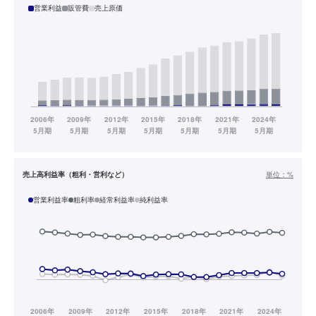
営業利益
販管費
売上原価
売上高利益率（粗利・営利など）
単位：
%
営業利益率
粗利率
経常利益率
純利益率