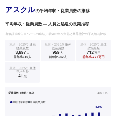
アスクル
の平均年収・従業員数の推移
平均年収・従業員数 — 人員と処遇の長期推移
有価証券報告書ベースの連結／単体の年次変化と業界他社の平均給与比較
連結・2025/5
連結
単体・2025/5
単体
単体・2025/5
単体
従業員数
従業員数
平均給与
3,697
959
712
人
人
万円
前年比+10人
前年比+42人
前年比▲77万円
単体・2025/5
単体
平均年齢
41
歳
従業員数（連結・単体）
単位：
名
連結従業員数
単体従業員数