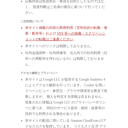
記載内容は投資助言・推奨を目的としたものではな
く、 投資判断はご自身の責任に基づいて行ってくだ
さい。
二次利用について
本サイト掲載の内容の商用利用（営利目的の転載・複
製・配布等）および
SNS 等への画像・スクリーンシ
ョットの転載はご遠慮ください
。
本サイトへのリンクは制限しておりません。
社内会議資料・社内研修等、法人内での社内利用（社
外への再配布を伴わないもの）は制限しておりませ
ん。
アクセス解析とプライバシー
本サイトは Google LLC が提供する Google Analytics 4
によりアクセス解析を行っています。 Cookie を用い
てページビュー・参照元・ブラウザ環境等を匿名で収
集しますが、 個人を特定する情報は含まれません。
収集された情報は Google LLC のプライバシーポリシ
ーに基づき、 同社のサービス提供・維持・改善等の
目的でも利用される場合があります。
本サイトの配信に用いている Amazon CloudFront のア
クセスログを取得しています。 リクエスト元 IP アド