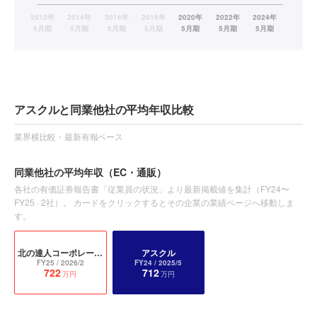
アスクルと同業他社の平均年収比較
業界横比較・最新有報ベース
同業他社の平均年収
（EC・通販）
各社の有価証券報告書「従業員の状況」より最新掲載値を集計（
FY24〜
FY25
·
2
社）。 カードをクリックするとその企業の業績ページへ移動しま
す。
北の達人コーポレーション
アスクル
FY25
/ 2026/2
FY24
/ 2025/5
722
712
万円
万円