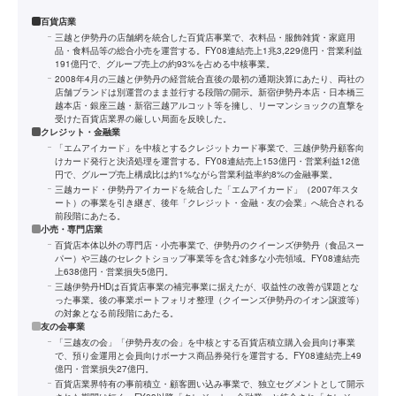
百貨店業
三越と伊勢丹の店舗網を統合した百貨店事業で、衣料品・服飾雑貨・家庭用
品・食料品等の総合小売を運営する。FY08連結売上1兆3,229億円・営業利益
191億円で、グループ売上の約93%を占める中核事業。
2008年4月の三越と伊勢丹の経営統合直後の最初の通期決算にあたり、両社の
店舗ブランドは別運営のまま並行する段階の開示。新宿伊勢丹本店・日本橋三
越本店・銀座三越・新宿三越アルコット等を擁し、リーマンショックの直撃を
受けた百貨店業界の厳しい局面を反映した。
クレジット・金融業
「エムアイカード」を中核とするクレジットカード事業で、三越伊勢丹顧客向
けカード発行と決済処理を運営する。FY08連結売上153億円・営業利益12億
円で、グループ売上構成比は約1%ながら営業利益率約8%の金融事業。
三越カード・伊勢丹アイカードを統合した「エムアイカード」（2007年スタ
ート）の事業を引き継ぎ、後年「クレジット・金融・友の会業」へ統合される
前段階にあたる。
小売・専門店業
百貨店本体以外の専門店・小売事業で、伊勢丹のクイーンズ伊勢丹（食品スー
パー）や三越のセレクトショップ事業等を含む雑多な小売領域。FY08連結売
上638億円・営業損失5億円。
三越伊勢丹HDは百貨店事業の補完事業に据えたが、収益性の改善が課題とな
った事業。後の事業ポートフォリオ整理（クイーンズ伊勢丹のイオン譲渡等）
の対象となる前段階にあたる。
友の会事業
「三越友の会」「伊勢丹友の会」を中核とする百貨店積立購入会員向け事業
で、預り金運用と会員向けボーナス商品券発行を運営する。FY08連結売上49
億円・営業損失27億円。
百貨店業界特有の事前積立・顧客囲い込み事業で、独立セグメントとして開示