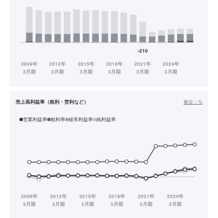
売上高利益率（粗利・営利など）
単位：
%
営業利益率
粗利率
経常利益率
純利益率