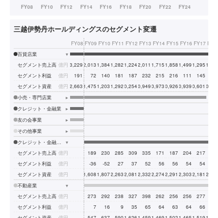
三越伊勢丹ホールディングスのセグメント変遷
FY08
FY09
FY10
FY11
FY12
FY13
FY14
FY15
FY16
FY17
FY1
百貨店業
▾
セグメント売上高
億円
13,229
12,013
11,384
11,282
11,224
12,011
11,715
11,858
11,499
11,295
11,08
セグメント利益
億円
191
72
140
181
187
232
215
216
111
145
15
セグメント資産
億円
12,663
11,475
11,203
11,292
10,254
10,949
10,973
10,926
10,939
10,601
10,28
小売・専門店業
▸
クレジット・金融業
▸
友の会事業
▸
その他事業
▸
クレジット・金融・友の会業
▾
セグメント売上高
億円
189
230
285
309
335
171
187
204
217
22
セグメント利益
億円
-36
-52
27
37
52
56
56
54
54
6
セグメント資産
億円
1,608
1,807
2,263
2,081
2,332
2,274
2,291
2,303
2,181
2,27
不動産業
▾
セグメント売上高
億円
273
292
238
327
398
262
256
256
277
31
セグメント利益
億円
7
16
9
35
65
64
63
64
66
7
セグメント資産
億円
547
637
590
1,626
1,459
1,469
1,502
1,465
1,519
1,53