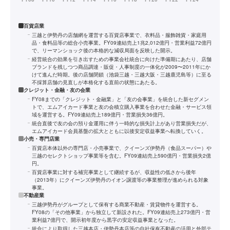
百貨店業
三越と伊勢丹の店舗網を運営する百貨店事業で、衣料品・服飾雑貨・家庭用
品・食料品等の総合小売事業。FY09連結売上1兆2,012億円・営業利益72億円
で、リーマンショック後の本格的な減収局面を反映した開示。
経営統合の効果を引き出すための事業会社統合に向けた準備期にあたり、店舗
ブランドを残しつつ商品調達・販促・人事制度の一体化が2009〜2011年にか
けて進んだ時期。後の店舗閉鎖（池袋三越・三越大阪・三越鹿児島等）に至る
不採算店舗の見直しが本格化する直前の状態にあたる。
クレジット・金融・友の会業
FY08までの「クレジット・金融業」と「友の会事業」を統合した新セグメン
トで、エムアイカード事業と友の会積立購入事業を合わせた金融・サービス領
域を運営する。FY09連結売上189億円・営業損失36億円。
統合直後で友の会の預り金運用に伴う一時的な損失計上があり営業損失だが、
エムアイカード会員基盤の拡大とともに以後安定収益事業へ転換していく。
小売・専門店業
百貨店本体以外の専門店・小売事業で、クイーンズ伊勢丹（食品スーパー）や
三越のセレクトショップ事業等を含む。FY09連結売上590億円・営業損失2億
円。
百貨店事業に対する補完事業として継続するが、収益性の低さから後年
（2013年）にクイーンズ伊勢丹のイオン譲渡等の事業整理が進められる対象
事業。
不動産業
三越伊勢丹がグループとして保有する商業不動産・賃貸物件を運営する。
FY08の「その他事業」から独立して新設された。FY09連結売上273億円・営
業利益7億円で、開示初年度から黒字の安定収益事業となった。
統合により取得した三越本店・伊勢丹本店等の自社保有不動産の活用と外部テ