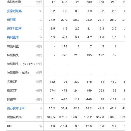
当期純利益
億円
47
-635
26
589
253
212
299
営業利益率
%
3.2
0.3
0.9
1.9
2.2
2.6
2.6
粗利率
%
27.9
27.9
28.0
28.0
28.1
28.0
27.9
経常利益率
%
2.5
1.5
2.2
3.1
2.8
2.9
2.7
純利益率
%
0.3
-4.9
0.2
4.7
2.0
1.6
2.3
特別利益
億円
-
179
8
7
5
1
4
特別損失
億円
-
773
213
135
122
52
-
特別損失（そのほか）
億円
-
-
-
-
-
-
45
特別損失（減損）
億円
-
-
-
-
-
-
26
営業CF
億円
182
-36
332
578
44
460
494
投資CF
億円
-274
474
-244
-159
-263
-192
-344
財務CF
億円
71
-417
112
-449
23
-162
-174
自己資本比率
%
35.2
33.4
32.8
38.2
41.3
42.1
43.5
現預金残高
億円
347.5
373.7
566.5
530.2
357.8
506.0
503.0
ROE
%
1.0
-15.4
0.6
12.6
5.0
3.9
5.3