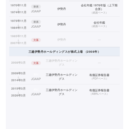
1970年11月
会社年鑑 1976年版（上下期
単体
↓
伊勢丹
合算）
JGAAP
1974年11月
（
紙面ベース
）
1975年11月
単体
会社年鑑
↓
伊勢丹
（
紙面ベース
）
JGAAP
1984年11月
1985年11月
↓
伊勢丹
—
欠落
2007年11月
三越伊勢丹ホールディングス
が株式上場
（
2008
年）
三越伊勢丹ホールディン
2008年3月
—
欠落
グス
2009年3月
連結
三越伊勢丹ホールディン
有価証券報告書
↓
グス
（
PDFベース
）
JGAAP
2014年3月
2015年3月
連結
三越伊勢丹ホールディン
有価証券報告書
↓
グス
（
XBRLベース
）
JGAAP
2026年3月