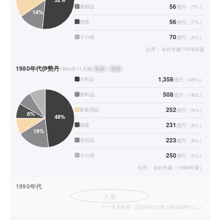
56
身廻品
億円
（
7
%）
56
雑貨
億円
（
7
%）
70
その他
億円
（
9
%）
出所：
会社年鑑 1976年版
1980年代
伊勢丹
1984年11月期
単体
通期
1,358
衣料品
億円
（
48
%）
508
食料品
億円
（
18
%）
252
家庭用品
億円
（
9
%）
231
雑貨
億円
（
8
%）
223
身回品
億円
（
8
%）
250
その他
億円
（
9
%）
出所：
会社年鑑（1986年版）
1990年代
欠落
データ未取得（該当年代の売上構成資料なし）