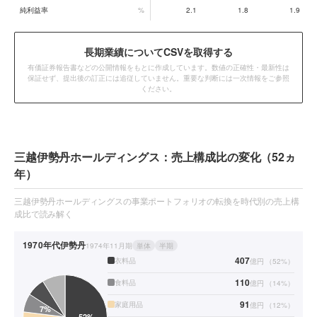
純利益率
%
2.1
1.8
1.9
長期業績についてCSVを取得する
有価証券報告書などの公開情報をもとに作成しています。数値の正確性・最新性は
保証せず、提出後の訂正には追従していません。重要な判断には一次情報をご参照
ください。
三越伊勢丹ホールディングス：売上構成比の変化（52ヵ
年）
三越伊勢丹ホールディングスの事業ポートフォリオの転換を時代別の売上構
成比で読み解く
1970年代
伊勢丹
1974年11月期
単体
半期
407
衣料品
億円
（
52
%）
110
食料品
億円
（
14
%）
91
家庭用品
億円
（
12
%）