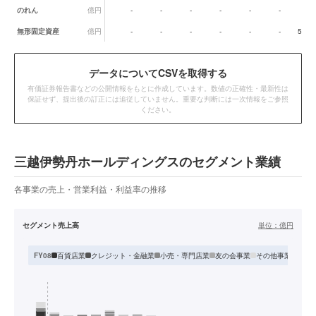
のれん
億円
-
-
-
-
-
-
-
無形固定資産
億円
-
-
-
-
-
-
557
データ
についてCSVを取得する
有価証券報告書などの公開情報をもとに作成しています。数値の正確性・最新性は
保証せず、提出後の訂正には追従していません。重要な判断には一次情報をご参照
ください。
三越伊勢丹ホールディングスのセグメント業績
各事業の売上・営業利益・利益率の推移
セグメント売上高
単位：
億円
百貨店業
クレジット・金融業
小売・専門店業
友の会事業
その他事業
FY08
FY0