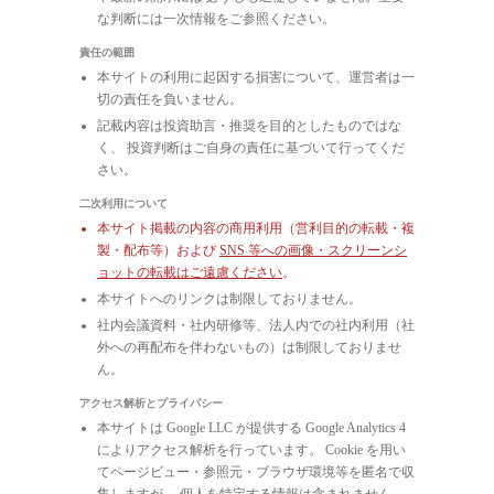
な判断には一次情報をご参照ください。
責任の範囲
本サイトの利用に起因する損害について、運営者は一
切の責任を負いません。
記載内容は投資助言・推奨を目的としたものではな
く、 投資判断はご自身の責任に基づいて行ってくだ
さい。
二次利用について
本サイト掲載の内容の商用利用（営利目的の転載・複
製・配布等）および
SNS 等への画像・スクリーンシ
ョットの転載はご遠慮ください
。
本サイトへのリンクは制限しておりません。
社内会議資料・社内研修等、法人内での社内利用（社
外への再配布を伴わないもの）は制限しておりませ
ん。
アクセス解析とプライバシー
本サイトは Google LLC が提供する Google Analytics 4
によりアクセス解析を行っています。 Cookie を用い
てページビュー・参照元・ブラウザ環境等を匿名で収
集しますが、 個人を特定する情報は含まれません。