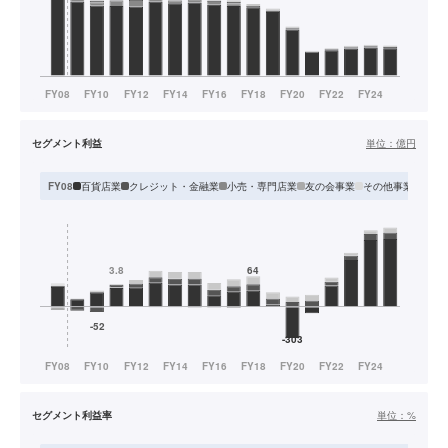
セグメント利益
単位：
億円
百貨店業
クレジット・金融業
小売・専門店業
友の会事業
その他事業
FY08
FY0
セグメント利益率
単位：
%