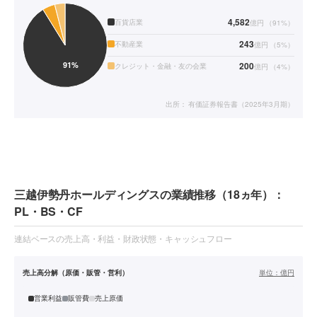
4,582
百貨店業
億円
（
91
%）
243
不動産業
億円
（
5
%）
200
クレジット・金融・友の会業
億円
（
4
%）
出所：
有価証券報告書（2025年3月期）
三越伊勢丹ホールディングスの業績推移（18ヵ年）：
PL・BS・CF
連結ベースの売上高・利益・財政状態・キャッシュフロー
売上高分解（原価・販管・営利）
単位：
億円
営業利益
販管費
売上原価