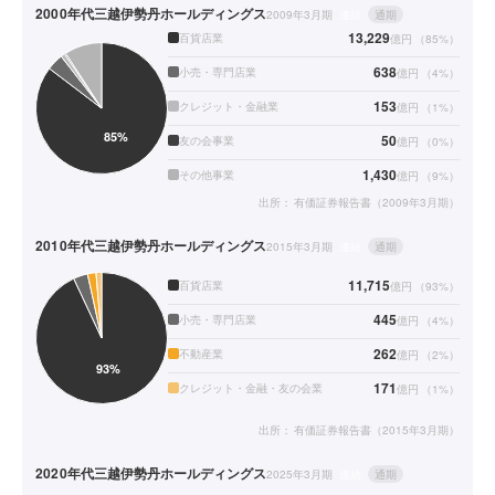
2000年代
三越伊勢丹ホールディングス
2009年3月期
連結
通期
13,229
百貨店業
億円
（
85
%）
638
小売・専門店業
億円
（
4
%）
153
クレジット・金融業
億円
（
1
%）
50
友の会事業
億円
（
0
%）
1,430
その他事業
億円
（
9
%）
出所：
有価証券報告書（2009年3月期）
2010年代
三越伊勢丹ホールディングス
2015年3月期
連結
通期
11,715
百貨店業
億円
（
93
%）
445
小売・専門店業
億円
（
4
%）
262
不動産業
億円
（
2
%）
171
クレジット・金融・友の会業
億円
（
1
%）
出所：
有価証券報告書（2015年3月期）
2020年代
三越伊勢丹ホールディングス
2025年3月期
連結
通期