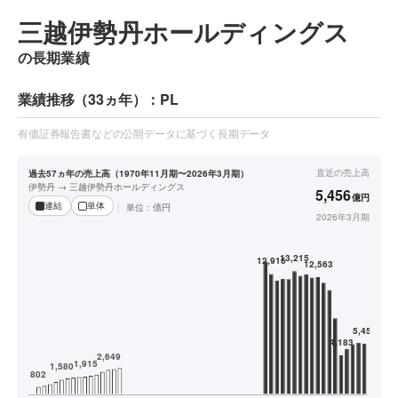
三越伊勢丹ホールディングス
の長期業績
業績推移（33ヵ年）：PL
有価証券報告書などの公開データに基づく長期データ
直近の
売上高
過去57ヵ年の売上高（1970年11月期〜2026年3月期）
伊勢丹 → 三越伊勢丹ホールディングス
5,456
億円
連結
単体
単位：
億円
2026年3月期