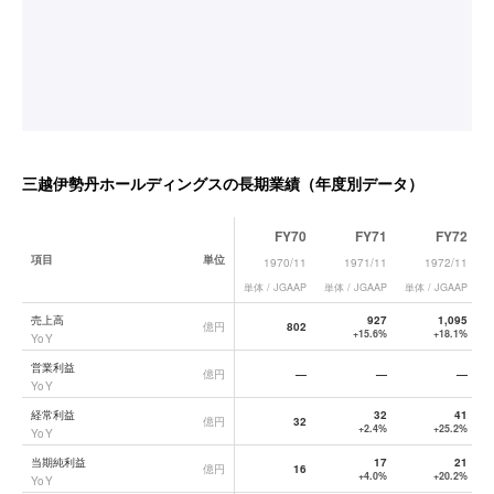
三越伊勢丹ホールディングス
の長期業績（年度別データ）
FY70
FY71
FY72
項目
単位
1970/11
1971/11
1972/11
単体 / JGAAP
単体 / JGAAP
単体 / JGAAP
単
三越伊勢丹ホールディングス
の長期業績データ一覧
売上高
927
1,095
億円
802
+15.6%
+18.1%
YoY
営業利益
億円
—
—
—
YoY
経常利益
32
41
億円
32
+2.4%
+25.2%
YoY
当期純利益
17
21
億円
16
+4.0%
+20.2%
YoY