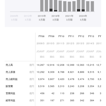
FY08
FY09
FY10
FY11
FY12
FY13
FY14
2009/3
2010/3
2011/3
2012/3
2013/3
2014/3
2015/3
JGAAP
JGAAP
JGAAP
JGAAP
JGAAP
JGAAP
JGAAP
連結
連結
連結
連結
連結
連結
連結
業績データ一覧
売上高
億円
14,267
12,916
12,208
12,399
12,363
13,215
12,721
売上原価
億円
10,292
9,309
8,788
8,921
8,889
9,515
9,167
売上総利益
億円
3,974
3,607
3,420
3,478
3,474
3,700
3,555
販管費
億円
3,519
3,565
3,310
3,240
3,208
3,354
3,224
営業利益
億円
456
42
110
238
266
346
331
経常利益
億円
351
197
271
385
342
384
346