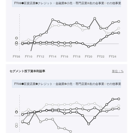
百貨店業
クレジット・金融業
小売・専門店業
友の会事業
その他事業
FY08
FY09
セグメント投下資本利益率
単位：
%
百貨店業
クレジット・金融業
小売・専門店業
友の会事業
その他事業
FY08
FY09