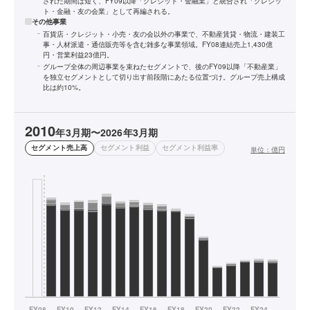
された期間は短く、FY09以降「クレジット・金融業」と統合され「クレジッ
ト・金融・友の会業」として再編される。
その他事業
百貨店・クレジット・小売・友の会以外の事業で、不動産賃貸・物流・建装工
事・人材派遣・通信販売等を含む雑多な事業領域。FY08連結売上1,430億
円・営業利益23億円。
グループ全体の周辺事業を束ねたセグメントで、後のFY09以降「不動産業」
を独立セグメントとして切り出す前段階にあたる位置づけ。グループ売上構成
比は約10%。
2010
年3月期〜2026年3月期
セグメント売上高
セグメント利益
セグメント利益率
単位：
億円