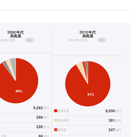
2000年代
2010年代
高島屋
高島屋
006年2月期
連結
通期
2015年2月期
連結
通期
9,282
億円
8,030
百貨店業
億円
269
億円
381
不動産業
億円
228
億円
247
建装業
億円
88
ース業
億円