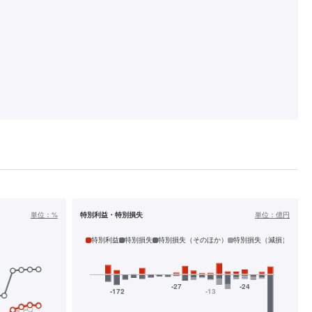
単位：
%
特別利益・特別損失
単位：
億円
特別利益
特別損失
特別損失（そのほか）
特別損失（減損）