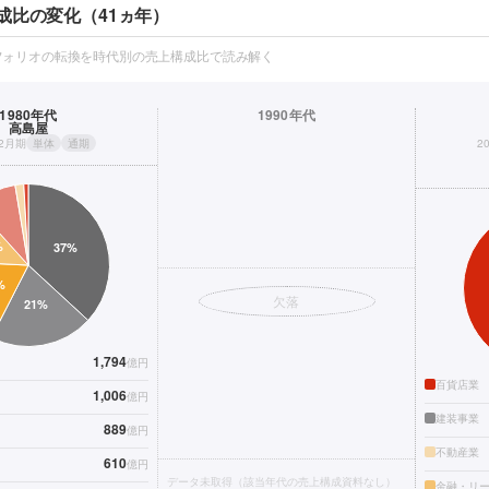
成比の変化（41ヵ年）
フォリオの転換を時代別の売上構成比で読み解く
1980年代
1990年代
高島屋
年2月期
単体
通期
2
欠落
1,794
億円
百貨店業
1,006
億円
建装事業
889
億円
不動産業
610
億円
データ未取得（該当年代の売上構成資料なし）
金融・リ