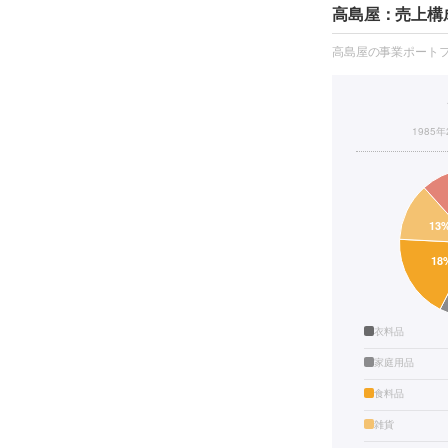
高島屋：売上構
高島屋の事業ポート
1985
衣料品
家庭用品
食料品
雑貨