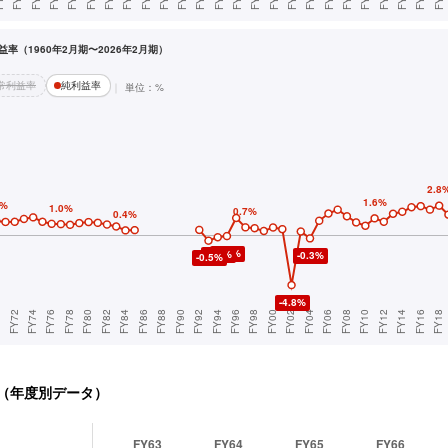
率（1960年2月期〜2026年2月期）
常利益率
純利益率
単位：%
（年度別データ）
FY63
FY64
FY65
FY66