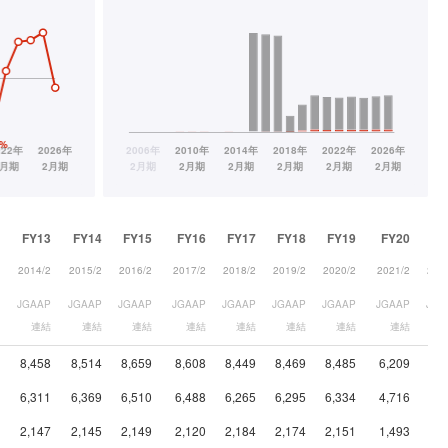
FY13
FY14
FY15
FY16
FY17
FY18
FY19
FY20
FY
2014/2
2015/2
2016/2
2017/2
2018/2
2019/2
2020/2
2021/2
202
JGAAP
JGAAP
JGAAP
JGAAP
JGAAP
JGAAP
JGAAP
JGAAP
JGA
連結
連結
連結
連結
連結
連結
連結
連結
8,458
8,514
8,659
8,608
8,449
8,469
8,485
6,209
6,9
6,311
6,369
6,510
6,488
6,265
6,295
6,334
4,716
5,2
2,147
2,145
2,149
2,120
2,184
2,174
2,151
1,493
1,6