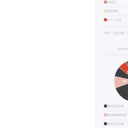
身回品
食堂喫茶
サービス他
出所：
会社年鑑（1
2025
国内百貨店業
国内商業開発業
海外百貨店業