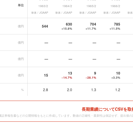
単位
1963/2
1964/2
1965/2
1966/2
単体 / JGAAP
単体 / JGAAP
単体 / JGAAP
単体 / JGAAP
単体 
ータ一覧
630
704
785
544
億円
+15.8%
+11.7%
+11.5%
—
—
—
—
億円
—
—
—
—
億円
13
9
10
15
億円
−14.7%
−28.1%
+3.3%
2.8
2.0
1.3
1.2
%
長期業績についてCSVを取
価証券報告書などの公開情報をもとに作成しています。数値の正確性・最新性は保証せず、提出後の