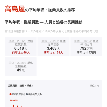
高島屋
の平均年収・従業員数の推移
平均年収・従業員数 — 人員と処遇の長期推移
有価証券報告書ベースの連結／単体の年次変化と業界他社の平均給与比較
連結・2026/2
連結
単体・2026/2
単体
単体・2026/2
単体
従業員数
従業員数
平均給与
6,518
3,463
792
人
人
万円
前年比▲56人
前年比▲158人
前年比+14万円
単体・2026/2
単体
平均年齢
49
歳
従業員数（連結・単体）
単位：
名
連結従業員数
単体従業員数