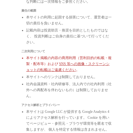
な判断には一次情報をご参照ください。
責任の範囲
本サイトの利用に起因する損害について、運営者は一
切の責任を負いません。
記載内容は投資助言・推奨を目的としたものではな
く、 投資判断はご自身の責任に基づいて行ってくだ
さい。
二次利用について
本サイト掲載の内容の商用利用（営利目的の転載・複
製・配布等）および
SNS 等への画像・スクリーンシ
ョットの転載はご遠慮ください
。
本サイトへのリンクは制限しておりません。
社内会議資料・社内研修等、法人内での社内利用（社
外への再配布を伴わないもの）は制限しておりませ
ん。
アクセス解析とプライバシー
本サイトは Google LLC が提供する Google Analytics 4
によりアクセス解析を行っています。 Cookie を用い
てページビュー・参照元・ブラウザ環境等を匿名で収
集しますが、 個人を特定する情報は含まれません。