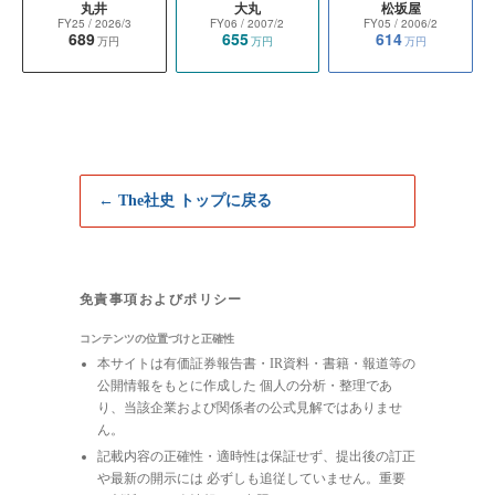
丸井
大丸
松坂屋
FY25
/ 2026/3
FY06
/ 2007/2
FY05
/ 2006/2
689
655
614
万円
万円
万円
← The社史 トップに戻る
免責事項およびポリシー
コンテンツの位置づけと正確性
本サイトは有価証券報告書・IR資料・書籍・報道等の
公開情報をもとに作成した 個人の分析・整理であ
り、当該企業および関係者の公式見解ではありませ
ん。
記載内容の正確性・適時性は保証せず、提出後の訂正
や最新の開示には 必ずしも追従していません。重要