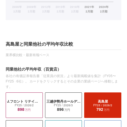
高島屋と同業他社の平均年収比較
業界横比較・最新有報ベース
同業他社の平均年収
（百貨店）
各社の有価証券報告書「従業員の状況」より最新掲載値を集計（
FY05〜
FY25
·
6
社）。 カードをクリックするとその企業の業績ページへ移動しま
す。
J.フロント リテイリング
三越伊勢丹ホールディングス
高島屋
FY25
/ 2026/2
FY25
/ 2026/3
FY25
/ 2026/2
898
896
792
万円
万円
万円