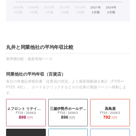
丸井と同業他社の平均年収比較
業界横比較・最新有報ベース
同業他社の平均年収
（百貨店）
各社の有価証券報告書「従業員の状況」より最新掲載値を集計（
FY05〜
FY25
·
6
社）。 カードをクリックするとその企業の業績ページへ移動しま
す。
J.フロント リテイリング
三越伊勢丹ホールディングス
高島屋
FY25
/ 2026/2
FY25
/ 2026/3
FY25
/ 2026/2
898
896
792
万円
万円
万円