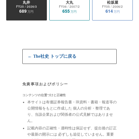
丸井
大丸
松坂屋
FY25
/ 2026/3
FY06
/ 2007/2
FY05
/ 2006/2
689
655
614
万円
万円
万円
← The社史 トップに戻る
免責事項およびポリシー
コンテンツの位置づけと正確性
本サイトは有価証券報告書・IR資料・書籍・報道等の
公開情報をもとに作成した 個人の分析・整理であ
り、当該企業および関係者の公式見解ではありませ
ん。
記載内容の正確性・適時性は保証せず、提出後の訂正
や最新の開示には 必ずしも追従していません。重要