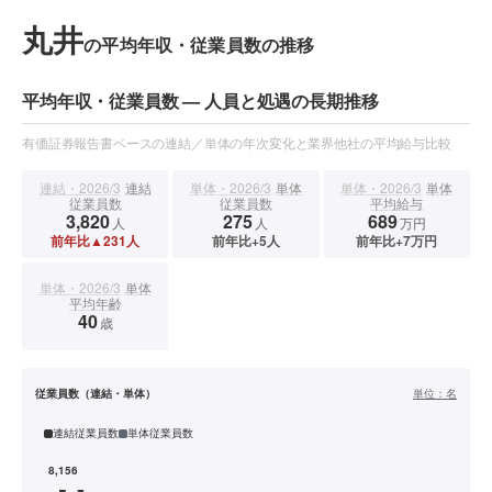
丸井
の平均年収・従業員数の推移
平均年収・従業員数 — 人員と処遇の長期推移
有価証券報告書ベースの連結／単体の年次変化と業界他社の平均給与比較
連結・2026/3
連結
単体・2026/3
単体
単体・2026/3
単体
従業員数
従業員数
平均給与
3,820
275
689
人
人
万円
前年比▲231人
前年比+5人
前年比+7万円
単体・2026/3
単体
平均年齢
40
歳
従業員数（連結・単体）
単位：
名
連結従業員数
単体従業員数