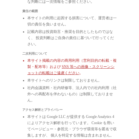
な判断には一次情報をご参照ください。
責任の範囲
本サイトの利用に起因する損害について、運営者は一
切の責任を負いません。
記載内容は投資助言・推奨を目的としたものではな
く、 投資判断はご自身の責任に基づいて行ってくだ
さい。
二次利用について
本サイト掲載の内容の商用利用（営利目的の転載・複
製・配布等）および
SNS 等への画像・スクリーンシ
ョットの転載はご遠慮ください
。
本サイトへのリンクは制限しておりません。
社内会議資料・社内研修等、法人内での社内利用（社
外への再配布を伴わないもの）は制限しておりませ
ん。
アクセス解析とプライバシー
本サイトは Google LLC が提供する Google Analytics 4
によりアクセス解析を行っています。 Cookie を用い
てページビュー・参照元・ブラウザ環境等を匿名で収
集しますが、 個人を特定する情報は含まれません。