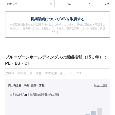
純利益率
%
1.7
1.7
2.0
長期業績についてCSVを取得する
有価証券報告書などの公開情報をもとに作成しています。数値の正確性・最新性は
保証せず、提出後の訂正には追従していません。重要な判断には一次情報をご参照
ください。
ブルーゾーンホールディングスの業績推移（15ヵ年）：
PL・BS・CF
連結ベースの売上高・利益・財政状態・キャッシュフロー
売上高分解（原価・販管・営利）
単位：
億円
営業総収入
営業利益
販管費
売上原価