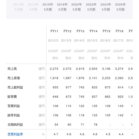
FY11
FY12
FY13
FY14
FY15
FY16
FY17
2012/3
2013/3
2014/3
2015/3
2016/3
2017/3
2018/3
JGAAP
JGAAP
JGAAP
JGAAP
JGAAP
JGAAP
JGAAP
連結
連結
連結
連結
単体
単体
連結
業績データ一覧
売上高
億円
2,273
2,373
2,619
2,934
3,106
3,274
3,982
売上原価
億円
1,618
1,697
1,876
2,101
2,233
2,360
2,949
売上総利益
億円
655
677
743
833
873
914
1,033
販管費
億円
648
673
745
837
883
925
1,031
営業利益
億円
108
110
120
135
139
145
170
経常利益
億円
106
108
118
133
135
142
165
当期純利益
億円
54
60
71
78
-
-
110
営業利益率
%
4.7
4.6
4.6
4.6
4.5
4.4
4.3