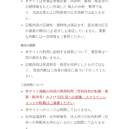
本サイトは有価証券報告書・IR資料・書籍・報道等の
公開情報をもとに作成した 個人の分析・整理であ
り、当該企業および関係者の公式見解ではありませ
ん。
記載内容の正確性・適時性は保証せず、提出後の訂正
や最新の開示には 必ずしも追従していません。重要
な判断には一次情報をご参照ください。
責任の範囲
本サイトの利用に起因する損害について、運営者は一
切の責任を負いません。
記載内容は投資助言・推奨を目的としたものではな
く、 投資判断はご自身の責任に基づいて行ってくだ
さい。
二次利用について
本サイト掲載の内容の商用利用（営利目的の転載・複
製・配布等）および
SNS 等への画像・スクリーンシ
ョットの転載はご遠慮ください
。
本サイトへのリンクは制限しておりません。
社内会議資料・社内研修等、法人内での社内利用（社
外への再配布を伴わないもの）は制限しておりませ
ん。