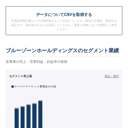
データ
についてCSVを取得する
有価証券報告書などの公開情報をもとに作成しています。数値の正確性・最新性は
保証せず、提出後の訂正には追従していません。重要な判断には一次情報をご参照
ください。
ブルーゾーンホールディングスのセグメント業績
各事業の売上・営業利益・利益率の推移
セグメント売上高
単位：
億円
スーパーマーケット事業
その他