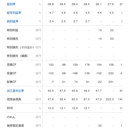
粗利率
%
28.8
28.5
28.4
28.4
28.1
27.9
25.9
経常利益率
%
4.7
4.6
4.5
4.5
4.4
4.3
4.2
純利益率
%
2.4
2.5
2.7
2.7
-
-
2.8
特別利益
億円
-
-
-
-
14
22
3
特別損失
億円
-
-
-
-
14
23
-
特別損失（そのほか）
億円
-
-
-
-
-
-
1
特別損失（減損）
億円
-
-
-
-
-
-
5
営業CF
億円
100
88
159
178
154
158
186
投資CF
億円
-103
-58
-198
-139
-152
-233
-308
財務CF
億円
-7
-21
74
-61
-22
251
47
自己資本比率
%
45.0
47.5
43.6
46.0
47.7
-
39.6
現預金残高
億円
47.6
56.4
90.3
67.5
47.0
223.3
148.7
ROE
%
12.0
12.1
12.9
12.7
-
-
13.0
のれん
億円
-
-
-
-
-
-
41
無形固定資産
億円
-
-
-
-
32
-
110