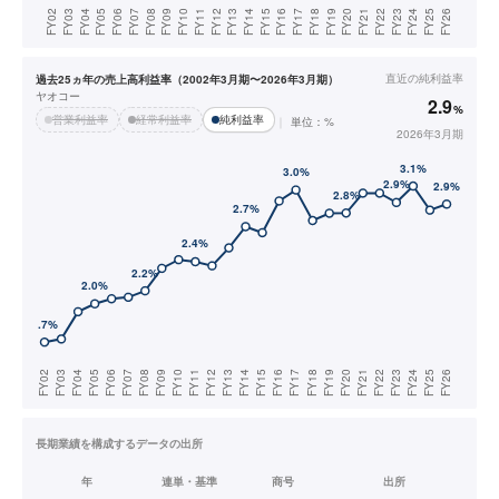
直近の
純利益率
過去25ヵ年の売上高利益率（2002年3月期〜2026年3月期）
ヤオコー
2.9
%
営業利益率
経常利益率
純利益率
単位：%
2026年3月期
長期業績を構成するデータの出所
年
連単・基準
商号
出所