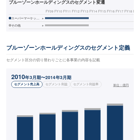
ブルーゾーンホールディングスのセグメント変遷
FY09
FY10
FY11
FY12
FY13
FY14
FY15
FY16
FY17
FY18
FY1
スーパーマーケット事業
▸
その他
▸
ブルーゾーンホールディングスのセグメント定義
セグメント区分の切り替わりごとに各事業の内容を記載
2010
年3月期〜2014年3月期
セグメント売上高
セグメント利益
セグメント利益率
単位：
億円