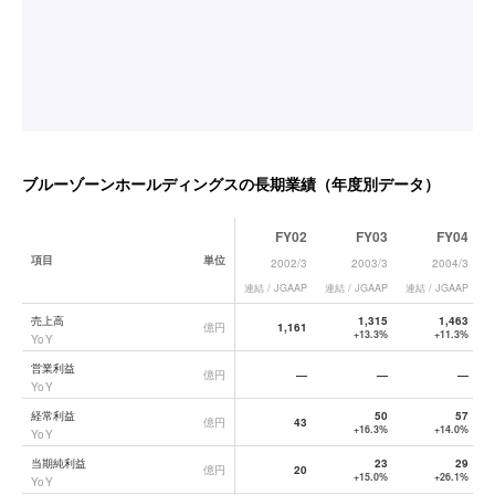
ブルーゾーンホールディングス
の長期業績（年度別データ）
FY02
FY03
FY04
項目
単位
2002/3
2003/3
2004/3
連結 / JGAAP
連結 / JGAAP
連結 / JGAAP
連
ブルーゾーンホールディングス
の長期業績データ一覧
売上高
1,315
1,463
億円
1,161
+13.3%
+11.3%
YoY
営業利益
億円
—
—
—
YoY
経常利益
50
57
億円
43
+16.3%
+14.0%
YoY
当期純利益
23
29
億円
20
+15.0%
+26.1%
YoY