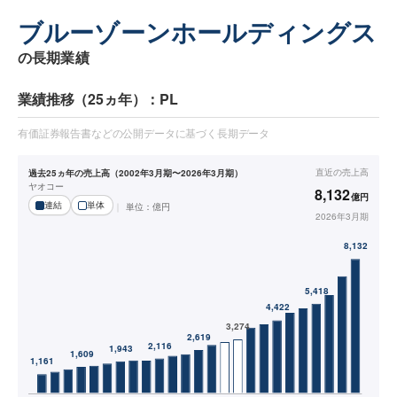
ブルーゾーンホールディングス
の長期業績
業績推移（25ヵ年）：PL
有価証券報告書などの公開データに基づく長期データ
直近の
売上高
過去25ヵ年の売上高（2002年3月期〜2026年3月期）
ヤオコー
8,132
億円
連結
単体
単位：
億円
2026年3月期