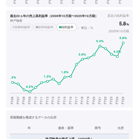
直近の
純利益率
過去20ヵ年の売上高利益率（2006年10月期〜2025年10月期）
神戸物産
5.8
%
営業利益率
経常利益率
純利益率
単位：%
2025年10月期
長期業績を構成するデータの出所
年
連単・基準
商号
出所
神戸物産
が株式上場
（
2006
年）