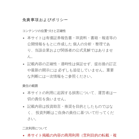
免責事項およびポリシー
コンテンツの位置づけと正確性
本サイトは有価証券報告書・IR資料・書籍・報道等の
公開情報をもとに作成した 個人の分析・整理であ
り、当該企業および関係者の公式見解ではありませ
ん。
記載内容の正確性・適時性は保証せず、提出後の訂正
や最新の開示には 必ずしも追従していません。重要
な判断には一次情報をご参照ください。
責任の範囲
本サイトの利用に起因する損害について、運営者は一
切の責任を負いません。
記載内容は投資助言・推奨を目的としたものではな
く、 投資判断はご自身の責任に基づいて行ってくだ
さい。
二次利用について
本サイト掲載の内容の商用利用（営利目的の転載・複