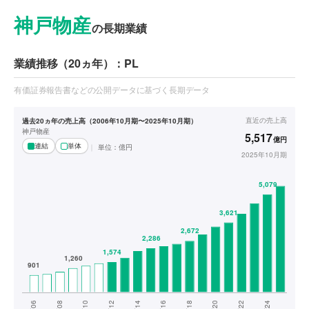
神戸物産
の長期業績
業績推移（20ヵ年）：PL
有価証券報告書などの公開データに基づく長期データ
直近の
売上高
過去20ヵ年の売上高（2006年10月期〜2025年10月期）
神戸物産
5,517
億円
連結
単体
単位：
億円
2025年10月期