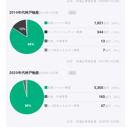
出所：
有価証券報告書（2008年10月期）
2010年代
神戸物産
2015年10月期
連結
通期
1,921
業務スーパー事業
億円
（
84
%）
344
クックイノベンチャー事業
億円
（
15
%）
13
外食・中食事業
億円
（
1
%）
7
エコ再生エネルギー事業
億円
（
0
%）
出所：
有価証券報告書（2015年10月期）
2020年代
神戸物産
2025年10月期
連結
通期
5,305
業務スーパー事業
億円
（
96
%）
165
外食・中食事業
億円
（
3
%）
47
エコ再生エネルギー事業
億円
（
1
%）
出所：
有価証券報告書（2025年10月期）