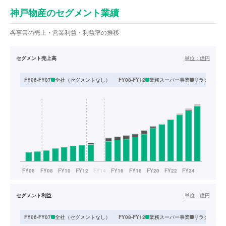
神戸物産のセグメント業績
各事業の売上・営業利益・利益率の推移
セグメント売上高
単位：
億円
全社（セグメントなし）
業務スーパー事業
リラクゼーシ
FY06-FY07
FY08-FY12
セグメント利益
単位：
億円
全社（セグメントなし）
業務スーパー事業
リラクゼーシ
FY06-FY07
FY08-FY12