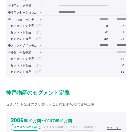
神戸クック事業
▸
リラクゼーション・ステイ事業
▸
エコ再生エネルギー事業
▾
セグメント売上高
億円
0
7
セグメント利益
億円
-2
1
セグメント資産
億円
29
71
4
クックイノベンチャー事業
▸
外食・中食事業
▾
セグメント売上高
億円
13
1
セグメント利益
億円
-3
-
セグメント資産
億円
68
1
神戸物産のセグメント定義
セグメント区分の切り替わりごとに各事業の内容を記載
2006
年10月期〜2007年10月期
セグメント売上高
セグメント利益
セグメント利益率
単位：
億円