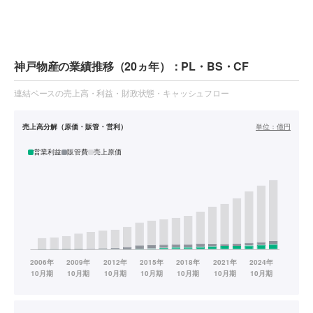
神戸物産の業績推移（20ヵ年）：PL・BS・CF
連結ベースの売上高・利益・財政状態・キャッシュフロー
売上高分解（原価・販管・営利）
単位：
億円
営業利益
販管費
売上原価