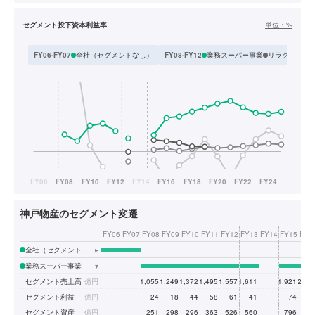
セグメント投下資本利益率
単位：
%
全社（セグメントなし）
業務スーパー事業
リラクゼーシ
FY06-FY07
FY08-FY12
神戸物産のセグメント変遷
FY06
FY07
FY08
FY09
FY10
FY11
FY12
FY13
FY14
FY15
FY1
全社（セグメントなし）
▸
業務スーパー事業
▾
セグメント売上高
億円
1,055
1,249
1,372
1,495
1,557
1,611
1,921
2,03
セグメント利益
億円
24
18
44
58
61
41
74
12
セグメント資産
億円
251
298
296
363
526
560
796
66