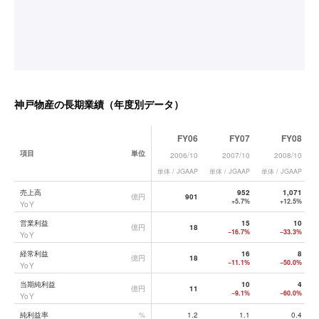
神戸物産
の長期業績（年度別データ）
FY06
FY07
FY08
項目
単位
2006/10
2007/10
2008/10
単体 / JGAAP
単体 / JGAAP
単体 / JGAAP
単
神戸物産
の長期業績データ一覧
売上高
952
1,071
億円
901
+5.7%
+12.5%
YoY
営業利益
15
10
億円
18
−16.7%
−33.3%
YoY
経常利益
16
8
億円
18
−11.1%
−50.0%
YoY
当期純利益
10
4
億円
11
−9.1%
−60.0%
YoY
純利益率
%
1.2
1.1
0.4