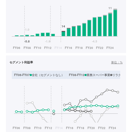
セグメント利益率
単位：
%
全社（セグメントなし）
業務スーパー事業
リラクゼーシ
FY06-FY07
FY08-FY12