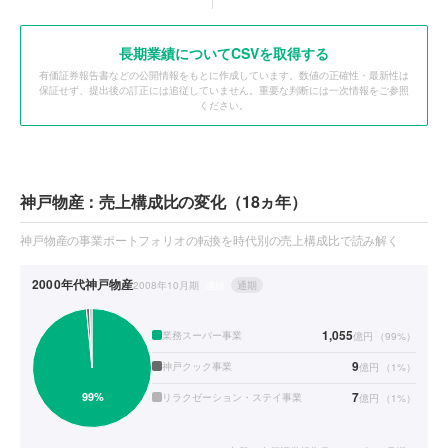
長期業績についてCSVを取得する
有価証券報告書などの公開情報をもとに作成しています。数値の正確性・最新性は
保証せず、提出後の訂正には追従していません。重要な判断には一次情報をご参照
ください。
神戸物産：売上構成比の変化（18ヵ年）
神戸物産の事業ポートフォリオの転換を時代別の売上構成比で読み解く
2000年代
神戸物産
2008年10月期
連結
通期
1,055
業務スーパー事業
億円
（
99
%）
9
神戸クック事業
億円
（
1
%）
7
リラクゼーション・ステイ事業
億円
（
1
%）