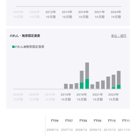
のれん・無形固定資産
単位：
億円
のれん
無形固定資産
FY06
FY07
FY08
FY09
FY10
FY11
2006/10
2007/10
2008/10
2009/10
2010/10
2011/10
20