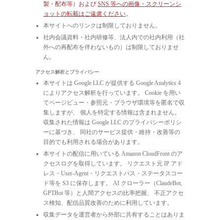
製・配布等）および
SNS 等への画像・スクリーンシ
ョットの転載はご遠慮ください
。
本サイトへのリンクは制限しておりません。
社内会議資料・社内研修等、法人内での社内利用（社
外への再配布を伴わないもの）は制限しておりませ
ん。
アクセス解析とプライバシー
本サイトは Google LLC が提供する Google Analytics 4
によりアクセス解析を行っています。 Cookie を用い
てページビュー・参照元・ブラウザ環境等を匿名で収
集しますが、 個人を特定する情報は含まれません。
収集された情報は Google LLC のプライバシーポリシ
ーに基づき、 同社のサービス提供・維持・改善等の
目的でも利用される場合があります。
本サイトの配信に用いている Amazon CloudFront のア
クセスログを取得しています。 リクエスト元 IP アド
レス・User-Agent・リクエストパス・ステータスコー
ド等を S3 に保存します。 AI クローラー（ClaudeBot,
GPTBot 等）と人間アクセスの比率把握、 不正アクセ
ス検知、配信品質改善のために利用しています。
収集データを運営者から外部に共有することはありま