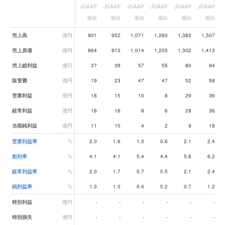
JGAAP
JGAAP
JGAAP
JGAAP
JGAAP
JGAAP
J
連結
連結
連結
連結
連結
連結
業績データ一覧
売上高
億円
901
952
1,071
1,260
1,382
1,507
売上原価
億円
864
913
1,014
1,205
1,302
1,413
売上総利益
億円
37
39
57
55
80
94
販管費
億円
19
23
47
47
52
58
営業利益
億円
18
15
10
8
29
36
経常利益
億円
18
16
8
6
28
36
当期純利益
億円
11
10
4
2
9
18
営業利益率
%
2.0
1.6
1.0
0.6
2.1
2.4
粗利率
%
4.1
4.1
5.4
4.4
5.8
6.2
経常利益率
%
2.0
1.7
0.7
0.5
2.1
2.4
純利益率
%
1.3
1.0
0.4
0.2
0.7
1.2
特別利益
億円
-
-
-
-
-
-
特別損失
億円
-
-
-
-
-
-