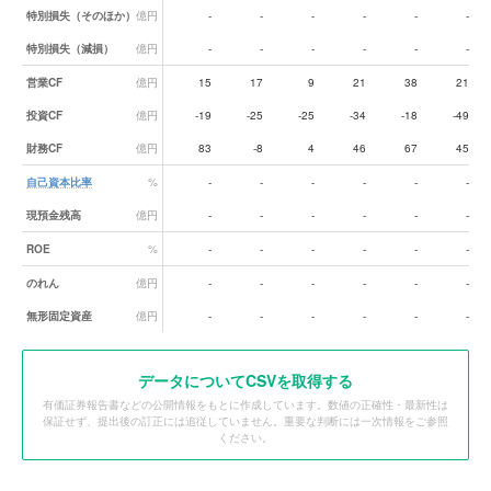
特別損失（そのほか）
億円
-
-
-
-
-
-
特別損失（減損）
億円
-
-
-
-
-
-
営業CF
億円
15
17
9
21
38
21
投資CF
億円
-19
-25
-25
-34
-18
-49
財務CF
億円
83
-8
4
46
67
45
自己資本比率
%
-
-
-
-
-
-
現預金残高
億円
-
-
-
-
-
-
ROE
%
-
-
-
-
-
-
のれん
億円
-
-
-
-
-
-
無形固定資産
億円
-
-
-
-
-
-
データ
についてCSVを取得する
有価証券報告書などの公開情報をもとに作成しています。数値の正確性・最新性は
保証せず、提出後の訂正には追従していません。重要な判断には一次情報をご参照
ください。