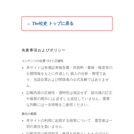
← The社史 トップに戻る
免責事項およびポリシー
コンテンツの位置づけと正確性
本サイトは有価証券報告書・IR資料・書籍・報道等の
公開情報をもとに作成した 個人の分析・整理であ
り、当該企業および関係者の公式見解ではありませ
ん。
記載内容の正確性・適時性は保証せず、提出後の訂正
や最新の開示には 必ずしも追従していません。重要
な判断には一次情報をご参照ください。
責任の範囲
本サイトの利用に起因する損害について、運営者は一
切の責任を負いません。
記載内容は投資助言・推奨を目的としたものではな