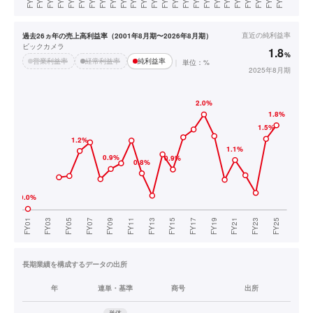
直近の
純利益率
過去26ヵ年の売上高利益率（2001年8月期〜2026年8月期）
ビックカメラ
1.8
%
営業利益率
経常利益率
純利益率
単位：%
2025年8月期
長期業績を構成するデータの出所
年
連単・基準
商号
出所
単体