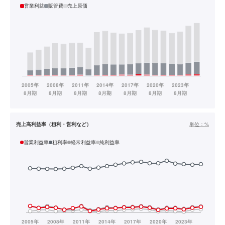
営業利益
販管費
売上原価
売上高利益率（粗利・営利など）
単位：
%
営業利益率
粗利率
経常利益率
純利益率