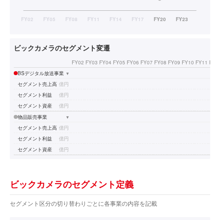
ビックカメラのセグメント変遷
FY02
FY03
FY04
FY05
FY06
FY07
FY08
FY09
FY10
FY11
FY1
BSデジタル放送事業
▾
セグメント売上高
億円
セグメント利益
億円
セグメント資産
億円
物品販売事業
▾
セグメント売上高
億円
セグメント利益
億円
セグメント資産
億円
ビックカメラのセグメント定義
セグメント区分の切り替わりごとに各事業の内容を記載