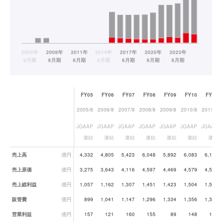
FY05
FY06
FY07
FY08
FY09
FY10
FY11
2005/8
2006/8
2007/8
2008/8
2009/8
2010/8
2011/8
JGAAP
JGAAP
JGAAP
JGAAP
JGAAP
JGAAP
JGAAP
連結
連結
連結
連結
連結
連結
連結
業績データ一覧
売上高
億円
4,332
4,805
5,423
6,048
5,892
6,083
6,121
売上原価
億円
3,275
3,643
4,116
4,597
4,469
4,579
4,553
売上総利益
億円
1,057
1,162
1,307
1,451
1,423
1,504
1,569
販管費
億円
899
1,041
1,147
1,296
1,334
1,356
1,369
営業利益
億円
157
121
160
155
89
148
199