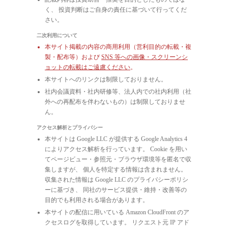
く、 投資判断はご自身の責任に基づいて行ってくだ
さい。
二次利用について
本サイト掲載の内容の商用利用（営利目的の転載・複
製・配布等）および
SNS 等への画像・スクリーンシ
ョットの転載はご遠慮ください
。
本サイトへのリンクは制限しておりません。
社内会議資料・社内研修等、法人内での社内利用（社
外への再配布を伴わないもの）は制限しておりませ
ん。
アクセス解析とプライバシー
本サイトは Google LLC が提供する Google Analytics 4
によりアクセス解析を行っています。 Cookie を用い
てページビュー・参照元・ブラウザ環境等を匿名で収
集しますが、 個人を特定する情報は含まれません。
収集された情報は Google LLC のプライバシーポリシ
ーに基づき、 同社のサービス提供・維持・改善等の
目的でも利用される場合があります。
本サイトの配信に用いている Amazon CloudFront のア
クセスログを取得しています。 リクエスト元 IP アド