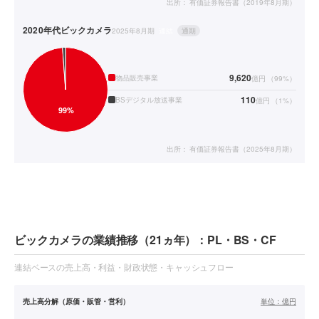
出所：
有価証券報告書（2019年8月期）
2020年代
ビックカメラ
2025年8月期
連結
通期
9,620
物品販売事業
億円
（
99
%）
110
BSデジタル放送事業
億円
（
1
%）
出所：
有価証券報告書（2025年8月期）
ビックカメラの業績推移（21ヵ年）：PL・BS・CF
連結ベースの売上高・利益・財政状態・キャッシュフロー
売上高分解（原価・販管・営利）
単位：
億円