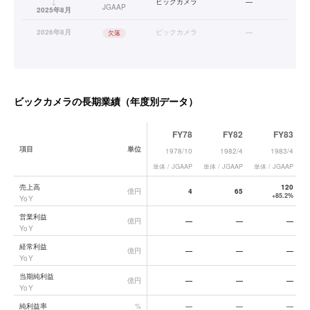
↓
ビックカメラ
—
JGAAP
2025年8月
2026年8月
ビックカメラ
—
欠落
ビックカメラ
の長期業績（年度別データ）
FY78
FY82
FY83
項目
単位
1978/10
1982/4
1983/4
単体 / JGAAP
単体 / JGAAP
単体 / JGAAP
単
ビックカメラ
の長期業績データ一覧
売上高
120
億円
4
65
+85.2%
YoY
営業利益
億円
—
—
—
YoY
経常利益
億円
—
—
—
YoY
当期純利益
億円
—
—
—
YoY
純利益率
%
—
—
—