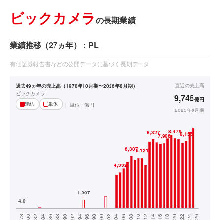
ビックカメラ
の長期業績
業績推移（27ヵ年）：PL
有価証券報告書などの公開データに基づく長期データ
直近の
売上高
過去49ヵ年の売上高（1978年10月期〜2026年8月期）
ビックカメラ
9,745
億円
連結
単体
単位：
億円
2025年8月期