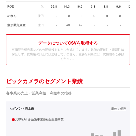
ROE
%
25.8
14.3
16.2
6.8
8.8
9.6
12.7
のれん
億円
-
0
0
0
0
0
0
無形固定資産
億円
-
49
49
-
-
-
-
データ
についてCSVを取得する
有価証券報告書などの公開情報をもとに作成しています。数値の正確性・最新性は
保証せず、提出後の訂正には追従していません。重要な判断には一次情報をご参照
ください。
ビックカメラのセグメント業績
各事業の売上・営業利益・利益率の推移
セグメント売上高
単位：
億円
BSデジタル放送事業
物品販売事業