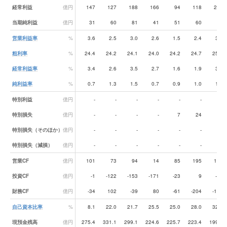
経常利益
億円
147
127
188
166
94
118
223
当期純利益
億円
31
60
81
41
51
60
90
営業利益率
%
3.6
2.5
3.0
2.6
1.5
2.4
3.3
粗利率
%
24.4
24.2
24.1
24.0
24.2
24.7
25.6
経常利益率
%
3.4
2.6
3.5
2.7
1.6
1.9
3.6
純利益率
%
0.7
1.3
1.5
0.7
0.9
1.0
1.5
特別利益
億円
-
-
-
-
-
-
-
特別損失
億円
-
-
-
-
7
24
79
特別損失（そのほか）
億円
-
-
-
-
-
-
-
特別損失（減損）
億円
-
-
-
-
-
-
-
営業CF
億円
101
73
94
14
85
195
134
投資CF
億円
-1
-122
-153
-171
-23
9
-25
財務CF
億円
-34
102
-39
80
-61
-204
-135
自己資本比率
%
8.1
22.0
21.7
25.5
25.0
28.0
32.5
現預金残高
億円
275.4
331.1
299.1
224.6
225.7
223.4
199.6