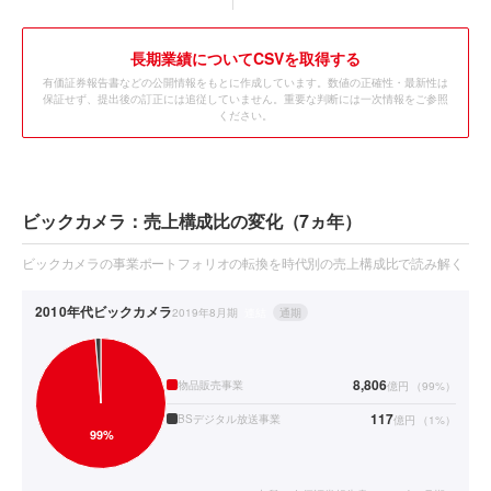
長期業績についてCSVを取得する
有価証券報告書などの公開情報をもとに作成しています。数値の正確性・最新性は
保証せず、提出後の訂正には追従していません。重要な判断には一次情報をご参照
ください。
ビックカメラ：売上構成比の変化（7ヵ年）
ビックカメラの事業ポートフォリオの転換を時代別の売上構成比で読み解く
2010年代
ビックカメラ
2019年8月期
連結
通期
8,806
物品販売事業
億円
（
99
%）
117
BSデジタル放送事業
億円
（
1
%）