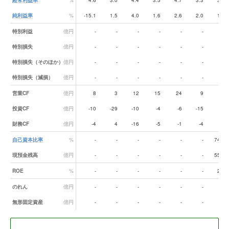
経常利益率
%
4.6
3.0
4.4
3.5
4.7
3.3
3.8
純利益率
%
-15.1
1.5
4.0
1.6
2.6
2.0
1.6
特別利益
億円
-
-
-
-
-
-
-
特別損失
億円
-
-
-
-
-
-
-
特別損失（そのほか）
億円
-
-
-
-
-
-
-
特別損失（減損）
億円
-
-
-
-
-
-
-
営業CF
億円
8
3
12
15
24
9
-5
投資CF
億円
-10
-29
-10
-4
-6
-15
-4
財務CF
億円
-4
4
-16
-5
-1
-4
-2
自己資本比率
%
-
-
-
-
-
-
74.3
現預金残高
億円
-
-
-
-
-
-
55.8
ROE
%
-
-
-
-
-
-
2.1
のれん
億円
-
-
-
-
-
-
-
無形固定資産
億円
-
-
-
-
-
-
-