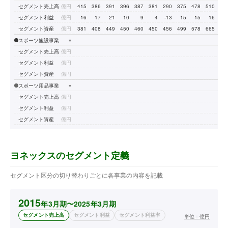
セグメント売上高
億円
415
386
391
396
387
381
290
375
478
510
58
セグメント利益
億円
16
17
21
10
9
4
-13
15
15
16
3
セグメント資産
億円
381
408
449
450
460
450
456
499
578
665
78
スポーツ施設事業
▾
セグメント売上高
億円
セグメント利益
億円
セグメント資産
億円
スポーツ用品事業
▾
セグメント売上高
億円
セグメント利益
億円
セグメント資産
億円
ヨネックスのセグメント定義
セグメント区分の切り替わりごとに各事業の内容を記載
2015
年3月期〜2025年3月期
セグメント売上高
セグメント利益
セグメント利益率
単位：
億円