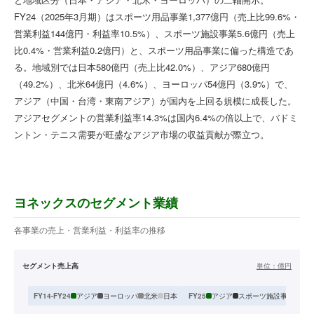
FY24（2025年3月期）はスポーツ用品事業1,377億円（売上比99.6%・
営業利益144億円・利益率10.5%）、スポーツ施設事業5.6億円（売上
比0.4%・営業利益0.2億円）と、スポーツ用品事業に偏った構造であ
る。地域別では日本580億円（売上比42.0%）、アジア680億円
（49.2%）、北米64億円（4.6%）、ヨーロッパ54億円（3.9%）で、
アジア（中国・台湾・東南アジア）が国内を上回る規模に成長した。
アジアセグメントの営業利益率14.3%は国内6.4%の倍以上で、バドミ
ントン・テニス需要が旺盛なアジア市場の収益貢献が際立つ。
ヨネックスのセグメント業績
各事業の売上・営業利益・利益率の推移
セグメント売上高
単位：
億円
アジア
ヨーロッパ
北米
日本
アジア
スポーツ施設事業
スポ
FY14-FY24
FY25