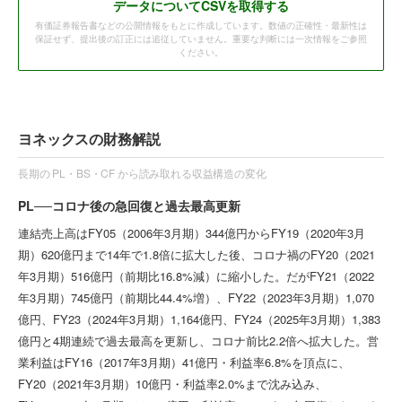
データ
についてCSVを取得する
有価証券報告書などの公開情報をもとに作成しています。数値の正確性・最新性は
保証せず、提出後の訂正には追従していません。重要な判断には一次情報をご参照
ください。
ヨネックスの財務解説
長期の PL・BS・CF から読み取れる収益構造の変化
PL──コロナ後の急回復と過去最高更新
連結売上高はFY05（2006年3月期）344億円からFY19（2020年3月
期）620億円まで14年で1.8倍に拡大した後、コロナ禍のFY20（2021
年3月期）516億円（前期比16.8%減）に縮小した。だがFY21（2022
年3月期）745億円（前期比44.4%増）、FY22（2023年3月期）1,070
億円、FY23（2024年3月期）1,164億円、FY24（2025年3月期）1,383
億円と4期連続で過去最高を更新し、コロナ前比2.2倍へ拡大した。営
業利益はFY16（2017年3月期）41億円・利益率6.8%を頂点に、
FY20（2021年3月期）10億円・利益率2.0%まで沈み込み、