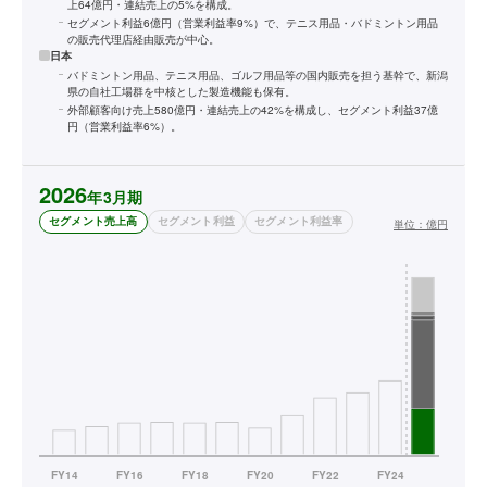
上64億円・連結売上の5%を構成。
セグメント利益6億円（営業利益率9%）で、テニス用品・バドミントン用品
の販売代理店経由販売が中心。
日本
バドミントン用品、テニス用品、ゴルフ用品等の国内販売を担う基幹で、新潟
県の自社工場群を中核とした製造機能も保有。
外部顧客向け売上580億円・連結売上の42%を構成し、セグメント利益37億
円（営業利益率6%）。
2026
年3月期
セグメント売上高
セグメント利益
セグメント利益率
単位：
億円