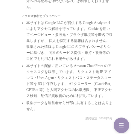
外への再配布を伴わないもの）は制限しておりませ
ん。
アクセス解析とプライバシー
本サイトは Google LLC が提供する Google Analytics 4
によりアクセス解析を行っています。 Cookie を用い
てページビュー・参照元・ブラウザ環境等を匿名で収
集しますが、 個人を特定する情報は含まれません。
収集された情報は Google LLC のプライバシーポリシ
ーに基づき、 同社のサービス提供・維持・改善等の
目的でも利用される場合があります。
本サイトの配信に用いている Amazon CloudFront のア
クセスログを取得しています。 リクエスト元 IP アド
レス・User-Agent・リクエストパス・ステータスコー
ド等を S3 に保存します。 AI クローラー（ClaudeBot,
GPTBot 等）と人間アクセスの比率把握、 不正アクセ
ス検知、配信品質改善のために利用しています。
収集データを運営者から外部に共有することはありま
せん。
最終改定: 2026年5月