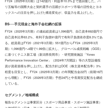
FY24（2025年3月期）は142億円・利益率10.3%まで急回復した。パ
リ五輪等の国際大会と契約選手の活躍がスポーツ市場の活性化とヨネ
ックスへの注目を押し上げた構造変化が、収益力を底上げした。
BS──手元現金と海外子会社網の拡張
FY24（2025年3月期）の連結総資産は1,096億円、自己資本692億円で
自己資本比率63.2%、有利子負債91億円で有利子負債依存度8.3%であ
る。総資産はFY20（2021年3月期）551億円からFY24（2025年3月
期）1,096億円へ4期で1.99倍に拡大し、グローバル成長戦略（GGS）
に基づくテニス新工場（新潟県長岡市）・研究開発施設「Yonex
Performance Innovation Center」（2024年7月開設）等の大型設備投
資が資産規模を押し上げた。配当方針はDOE（株主資本配当率）3%
程度を目安とし、FY24（2025年3月期）の年間配当金22円（前期16円
から増配）、FY25（2026年3月期）予想24円と中長期安定配当を継続
している。
セグメント／地域構成
報告セグメントは事業区分（スポーツ用品事業・スポーツ施設事業）
と地域区分（日本・アジア・北米・ヨーロッパ）の二軸開示。