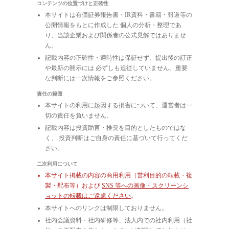
コンテンツの位置づけと正確性
本サイトは有価証券報告書・IR資料・書籍・報道等の
公開情報をもとに作成した 個人の分析・整理であ
り、当該企業および関係者の公式見解ではありませ
ん。
記載内容の正確性・適時性は保証せず、提出後の訂正
や最新の開示には 必ずしも追従していません。重要
な判断には一次情報をご参照ください。
責任の範囲
本サイトの利用に起因する損害について、運営者は一
切の責任を負いません。
記載内容は投資助言・推奨を目的としたものではな
く、 投資判断はご自身の責任に基づいて行ってくだ
さい。
二次利用について
本サイト掲載の内容の商用利用（営利目的の転載・複
製・配布等）および
SNS 等への画像・スクリーンシ
ョットの転載はご遠慮ください
。
本サイトへのリンクは制限しておりません。
社内会議資料・社内研修等、法人内での社内利用（社