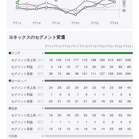
ヨネックスのセグメント変遷
FY14
FY15
FY16
FY17
FY18
FY19
FY20
FY21
FY22
FY23
FY2
アジア
▾
セグメント売上高
億円
16
106
174
177
172
188
183
310
497
548
68
セグメント利益
億円
3
19
19
17
13
20
24
50
88
89
9
セグメント資産
億円
38
74
86
99
101
111
127
189
245
290
33
ヨーロッパ
▾
セグメント売上高
億円
24
25
22
24
24
23
19
23
38
45
5
セグメント利益
億円
1
0
0
1
0
-1
-1
1
2
5
セグメント資産
億円
24
21
19
21
21
22
19
23
32
38
4
北米
▾
セグメント売上高
億円
16
20
18
20
22
22
19
32
53
55
6
セグメント利益
億円
1
1
1
1
1
-1
0
3
4
3
セグメント資産
億円
13
12
13
14
16
14
14
23
48
43
5
日本
▾