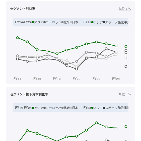
セグメント利益率
単位：
%
アジア
ヨーロッパ
北米
日本
アジア
スポーツ施設事業
スポ
FY14-FY24
FY25
セグメント投下資本利益率
単位：
%
アジア
ヨーロッパ
北米
日本
アジア
スポーツ施設事業
スポ
FY14-FY24
FY25