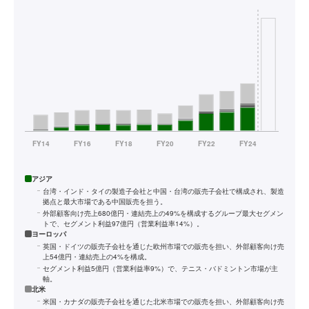
アジア
台湾・インド・タイの製造子会社と中国・台湾の販売子会社で構成され、製造
拠点と最大市場である中国販売を担う。
外部顧客向け売上680億円・連結売上の49%を構成するグループ最大セグメン
トで、セグメント利益97億円（営業利益率14%）。
ヨーロッパ
英国・ドイツの販売子会社を通じた欧州市場での販売を担い、外部顧客向け売
上54億円・連結売上の4%を構成。
セグメント利益5億円（営業利益率9%）で、テニス・バドミントン市場が主
軸。
北米
米国・カナダの販売子会社を通じた北米市場での販売を担い、外部顧客向け売