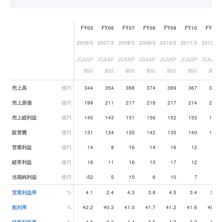
FY05
FY06
FY07
FY08
FY09
FY10
FY11
2006/3
2007/3
2008/3
2009/3
2010/3
2011/3
2012/3
JGAAP
JGAAP
JGAAP
JGAAP
JGAAP
JGAAP
JGAAP
連結
連結
連結
連結
連結
連結
連結
業績データ一覧
売上高
億円
344
354
368
374
369
367
375
売上原価
億円
199
211
217
218
217
214
222
売上総利益
億円
145
143
151
156
152
153
153
販管費
億円
131
134
135
142
135
140
141
営業利益
億円
14
8
16
14
16
12
12
経常利益
億円
16
11
16
13
17
12
14
当期純利益
億円
-52
5
15
6
10
7
6
営業利益率
%
4.1
2.4
4.3
3.8
4.5
3.4
3.3
粗利率
%
42.2
40.3
41.0
41.7
41.2
41.6
40.8