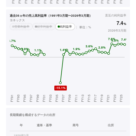
直近の
純利益率
過去36ヵ年の売上高利益率（1991年3月期〜2026年3月期）
ヨネックス
7.4
%
営業利益率
経常利益率
純利益率
単位：%
2026年3月期
長期業績を構成するデータの出所
年
連単・基準
商号
出所
1958年3月