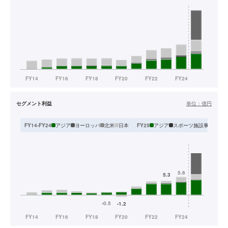
セグメント利益
単位：
億円
アジア
ヨーロッパ
北米
日本
アジア
スポーツ施設事業
スポ
FY14-FY24
FY25