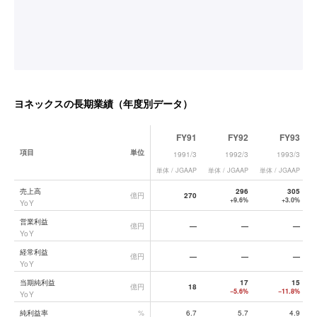
ヨネックス
の長期業績（年度別データ）
FY91
FY92
FY93
項目
単位
1991/3
1992/3
1993/3
単体 / JGAAP
単体 / JGAAP
単体 / JGAAP
単
ヨネックス
の長期業績データ一覧
売上高
296
305
億円
270
+9.6%
+3.0%
YoY
営業利益
億円
—
—
—
YoY
経常利益
億円
—
—
—
YoY
当期純利益
17
15
億円
18
−5.6%
−11.8%
YoY
純利益率
%
6.7
5.7
4.9