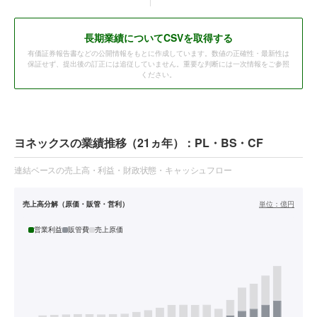
長期業績についてCSVを取得する
有価証券報告書などの公開情報をもとに作成しています。数値の正確性・最新性は
保証せず、提出後の訂正には追従していません。重要な判断には一次情報をご参照
ください。
ヨネックスの業績推移（21ヵ年）：PL・BS・CF
連結ベースの売上高・利益・財政状態・キャッシュフロー
売上高分解（原価・販管・営利）
単位：
億円
営業利益
販管費
売上原価