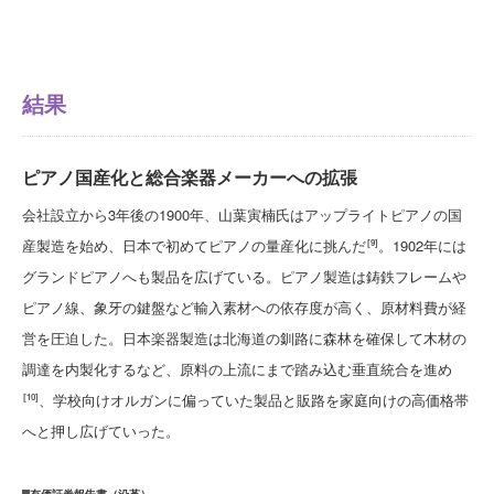
結果
ピアノ国産化と総合楽器メーカーへの拡張
会社設立から3年後の1900年、山葉寅楠氏はアップライトピアノの国
産製造を始め、日本で初めてピアノの量産化に挑んだ
。1902年には
[9]
グランドピアノへも製品を広げている。ピアノ製造は鋳鉄フレームや
ピアノ線、象牙の鍵盤など輸入素材への依存度が高く、原材料費が経
営を圧迫した。日本楽器製造は北海道の釧路に森林を確保して木材の
調達を内製化するなど、原料の上流にまで踏み込む垂直統合を進め
、学校向けオルガンに偏っていた製品と販路を家庭向けの高価格帯
[10]
へと押し広げていった。