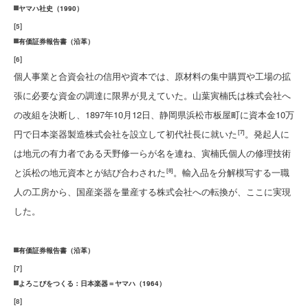
ヤマハ社史（1990）
[
5
]
有価証券報告書（沿革）
[
6
]
個人事業と合資会社の信用や資本では、原材料の集中購買や工場の拡
張に必要な資金の調達に限界が見えていた。山葉寅楠氏は株式会社へ
の改組を決断し、1897年10月12日、静岡県浜松市板屋町に資本金10万
円で日本楽器製造株式会社を設立して初代社長に就いた
。発起人に
[7]
は地元の有力者である天野修一らが名を連ね、寅楠氏個人の修理技術
と浜松の地元資本とが結び合わされた
。輸入品を分解模写する一職
[8]
人の工房から、国産楽器を量産する株式会社への転換が、ここに実現
した。
有価証券報告書（沿革）
[
7
]
よろこびをつくる：日本楽器＝ヤマハ（1964）
[
8
]