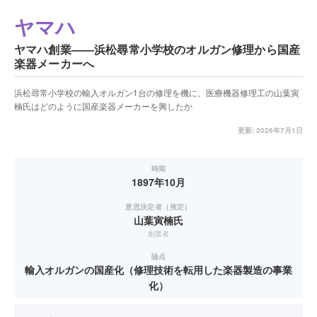
ヤマハ
ヤマハ創業——浜松尋常小学校のオルガン修理から国産
楽器メーカーへ
浜松尋常小学校の輸入オルガン1台の修理を機に、医療機器修理工の山葉寅
楠氏はどのように国産楽器メーカーを興したか
更新:
2026年7月1日
時期
1897年10月
意思決定者（推定）
山葉寅楠氏
創業者
論点
輸入オルガンの国産化（修理技術を転用した楽器製造の事業
化）