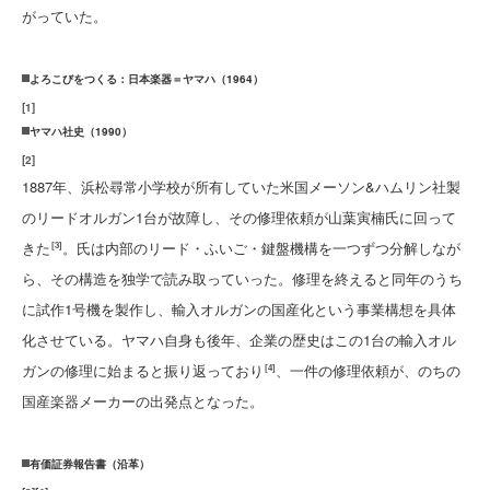
がっていた。
よろこびをつくる：日本楽器＝ヤマハ（1964）
[
1
]
ヤマハ社史（1990）
[
2
]
1887年、浜松尋常小学校が所有していた米国メーソン&ハムリン社製
のリードオルガン1台が故障し、その修理依頼が山葉寅楠氏に回って
きた
。氏は内部のリード・ふいご・鍵盤機構を一つずつ分解しなが
[3]
ら、その構造を独学で読み取っていった。修理を終えると同年のうち
に試作1号機を製作し、輸入オルガンの国産化という事業構想を具体
化させている。ヤマハ自身も後年、企業の歴史はこの1台の輸入オル
ガンの修理に始まると振り返っており
、一件の修理依頼が、のちの
[4]
国産楽器メーカーの出発点となった。
有価証券報告書（沿革）