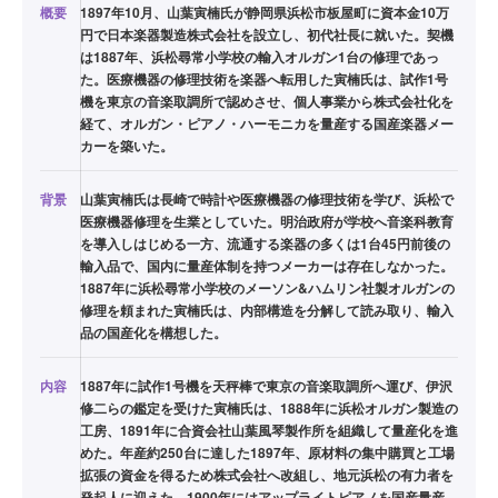
概要
1897年10月、山葉寅楠氏が静岡県浜松市板屋町に資本金10万
円で日本楽器製造株式会社を設立し、初代社長に就いた。契機
は1887年、浜松尋常小学校の輸入オルガン1台の修理であっ
た。医療機器の修理技術を楽器へ転用した寅楠氏は、試作1号
機を東京の音楽取調所で認めさせ、個人事業から株式会社化を
経て、オルガン・ピアノ・ハーモニカを量産する国産楽器メー
カーを築いた。
背景
山葉寅楠氏は長崎で時計や医療機器の修理技術を学び、浜松で
医療機器修理を生業としていた。明治政府が学校へ音楽科教育
を導入しはじめる一方、流通する楽器の多くは1台45円前後の
輸入品で、国内に量産体制を持つメーカーは存在しなかった。
1887年に浜松尋常小学校のメーソン&ハムリン社製オルガンの
修理を頼まれた寅楠氏は、内部構造を分解して読み取り、輸入
品の国産化を構想した。
内容
1887年に試作1号機を天秤棒で東京の音楽取調所へ運び、伊沢
修二らの鑑定を受けた寅楠氏は、1888年に浜松オルガン製造の
工房、1891年に合資会社山葉風琴製作所を組織して量産化を進
めた。年産約250台に達した1897年、原材料の集中購買と工場
拡張の資金を得るため株式会社へ改組し、地元浜松の有力者を
発起人に迎えた。1900年にはアップライトピアノを国産量産