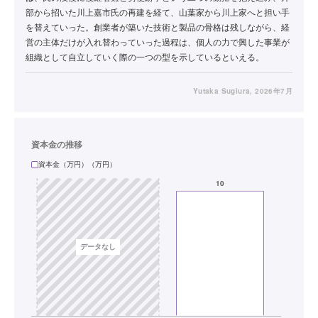
部から招いた川上嘉市氏の再建を経て、山葉家から川上家へと担い手
を替えていった。創業者が築いた技術と製品の骨格は残しながら、経
営の主体だけが入れ替わっていった過程は、個人の力で興した事業が
組織として自立していく際の一つの型を示しているといえる。
Yutaka Sugiura
, 2026年7月
資本金の推移
資本金（万円）（万円）