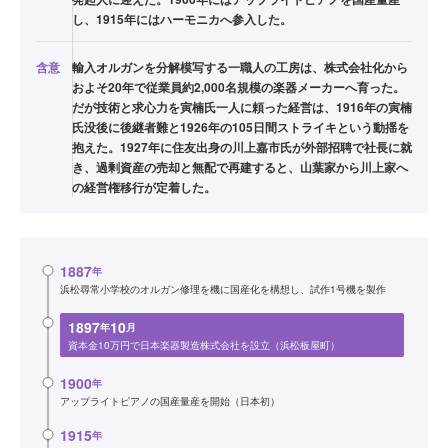
し、1915年にはハーモニカへ参入した。
含意
輸入オルガンを分解模写する一職人の工房は、株式会社化から
およそ20年で従業員約2,000名規模の楽器メーカーへ育った。
だが技術と求心力を寅楠氏一人に頼った経営は、1916年の寅楠
氏没後に後継者難と1926年の105日間ストライキという動揺を
抱えた。1927年に住友出身の川上嘉市氏が外部招聘で社長に就
き、過剰資産の売却と無配で再建すると、山葉家から川上家へ
の経営権移行が定着した。
1887
年
浜松尋常小学校のオルガン修理を機に国産化を構想し、試作1号機を製作
1897
10
年
月
資本金10万円で日本楽器製造株式会社を設立（浜松板屋町）
1900
年
アップライトピアノの国産量産を開始（日本初）
1915
年