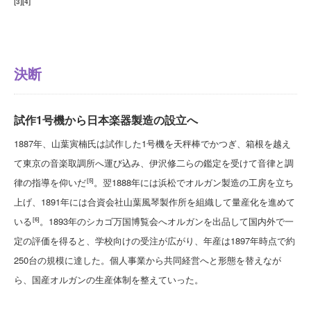
[
3
]
[
4
]
決断
試作1号機から日本楽器製造の設立へ
1887年、山葉寅楠氏は試作した1号機を天秤棒でかつぎ、箱根を越え
て東京の音楽取調所へ運び込み、伊沢修二らの鑑定を受けて音律と調
律の指導を仰いだ
。翌1888年には浜松でオルガン製造の工房を立ち
[5]
上げ、1891年には合資会社山葉風琴製作所を組織して量産化を進めて
いる
。1893年のシカゴ万国博覧会へオルガンを出品して国内外で一
[6]
定の評価を得ると、学校向けの受注が広がり、年産は1897年時点で約
250台の規模に達した。個人事業から共同経営へと形態を替えなが
ら、国産オルガンの生産体制を整えていった。