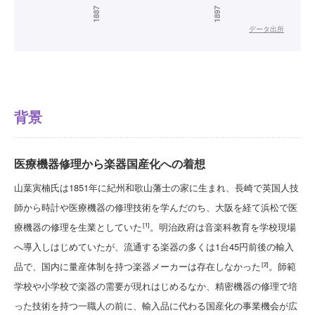
データ出所
背景
医療機器修理から楽器国産化への着想
山葉寅楠氏は1851年に紀州和歌山藩士の家に生まれ、長崎で英国人技
師から時計や医療機器の修理技術を学んだのち、大阪を経て浜松で医
療機器の修理を生業としていた
。明治政府は音楽科教育を学校現場
[1]
へ導入しはじめていたが、流通する楽器の多くは1台45円前後の輸入
品で、国内に量産体制を持つ楽器メーカーは存在しなかった
。師範
[2]
学校や小学校で楽器の需要が現れはじめるなか、精密機器の修理で培
った技術を持つ一職人の前に、輸入品に代わる国産化の事業機会が広