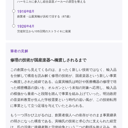
ハーモニカに参入し総合楽器メーカーの原型を整える
1916
8
年
月
創業者・山葉寅楠が浜松で没する（67歳）
1926
4
年
月
労使対立から105日間のストライキに発展
筆者の見解
修理の技術が国産楽器へ橋渡しされるまで
この創業から見えてくるのは、まったく新しい技術ではなく、輸入品
を分解して構造を読み解く修理の技術が、国産楽器という新しい事業
へ橋渡しされた経緯である。山葉寅楠氏は時計や医療機器の修理で培
った精密機器の扱いを、オルガンという未知の対象へ応用し、輸入品
の模倣から量産へと段階を踏んで事業を組み上げていった。明治政府
の音楽科教育が生んだ学校需要という時代の追い風が、この技術転用
に事業として立つ足場を与えていたとみられる。
もう一つ浮かび上がるのは、創業者個人への依存がそのまま事業継承
の弱さになった構造である。寅楠氏の技術と求心力に支えられた経営
は、氏の没後に後継者難と労使紛争という二つの動揺を抱え込み、外