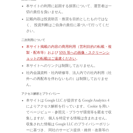
本サイトの利用に起因する損害について、運営者は一
切の責任を負いません。
記載内容は投資助言・推奨を目的としたものではな
く、 投資判断はご自身の責任に基づいて行ってくだ
さい。
二次利用について
本サイト掲載の内容の商用利用（営利目的の転載・複
製・配布等）および
SNS 等への画像・スクリーンシ
ョットの転載はご遠慮ください
。
本サイトへのリンクは制限しておりません。
社内会議資料・社内研修等、法人内での社内利用（社
外への再配布を伴わないもの）は制限しておりませ
ん。
アクセス解析とプライバシー
本サイトは Google LLC が提供する Google Analytics 4
によりアクセス解析を行っています。 Cookie を用い
てページビュー・参照元・ブラウザ環境等を匿名で収
集しますが、 個人を特定する情報は含まれません。
収集された情報は Google LLC のプライバシーポリシ
ーに基づき、 同社のサービス提供・維持・改善等の