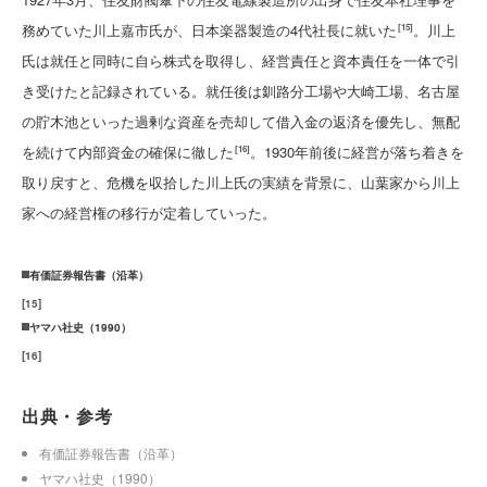
務めていた川上嘉市氏が、日本楽器製造の4代社長に就いた
。川上
[15]
氏は就任と同時に自ら株式を取得し、経営責任と資本責任を一体で引
き受けたと記録されている。就任後は釧路分工場や大崎工場、名古屋
の貯木池といった過剰な資産を売却して借入金の返済を優先し、無配
を続けて内部資金の確保に徹した
。1930年前後に経営が落ち着きを
[16]
取り戻すと、危機を収拾した川上氏の実績を背景に、山葉家から川上
家への経営権の移行が定着していった。
有価証券報告書（沿革）
[
15
]
ヤマハ社史（1990）
[
16
]
出典・参考
有価証券報告書（沿革）
ヤマハ社史（1990）