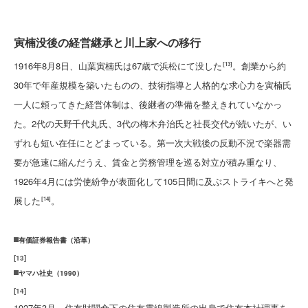
寅楠没後の経営継承と川上家への移行
1916年8月8日、山葉寅楠氏は67歳で浜松にて没した
。創業から約
[13]
30年で年産規模を築いたものの、技術指導と人格的な求心力を寅楠氏
一人に頼ってきた経営体制は、後継者の準備を整えきれていなかっ
た。2代の天野千代丸氏、3代の梅木弁治氏と社長交代が続いたが、い
ずれも短い在任にとどまっている。第一次大戦後の反動不況で楽器需
要が急速に縮んだうえ、賃金と労務管理を巡る対立が積み重なり、
1926年4月には労使紛争が表面化して105日間に及ぶストライキへと発
展した
。
[14]
有価証券報告書（沿革）
[
13
]
ヤマハ社史（1990）
[
14
]
1927年3月、住友財閥傘下の住友電線製造所の出身で住友本社理事を