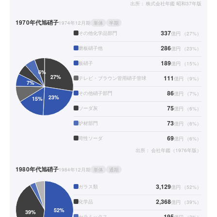
出所：
株式会社年鑑 昭和37年版
1970年代
旭硝子
1974年12月期
単体
半期
337
その他化学品部門
億円
（
27
%）
286
磨板硝子他
億円
（
23
%）
189
板硝子
億円
（
15
%）
111
テレビ・ブラウン管用硝子管球
億円
（
9
%）
86
その他硝子部門
億円
（
7
%）
75
ソーダ灰
億円
（
6
%）
73
炉材部門
億円
（
6
%）
69
苛性ソーダ
億円
（
6
%）
出所：
会社年鑑（1976年版）
1980年代
旭硝子
1984年12月期
単体
通期
3,129
ガラス類
億円
（
52
%）
2,368
化学品
億円
（
39
%）
195
セラミックス
億円
（
3
%）