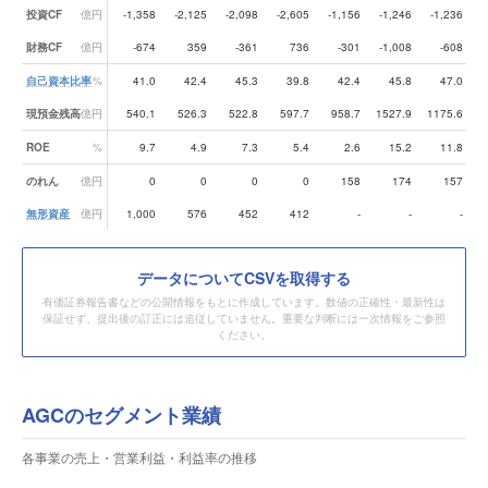
投資CF
億円
-1,358
-2,125
-2,098
-2,605
-1,156
-1,246
-1,236
-
財務CF
億円
-674
359
-361
736
-301
-1,008
-608
自己資本比率
%
41.0
42.4
45.3
39.8
42.4
45.8
47.0
現預金残高
億円
540.1
526.3
522.8
597.7
958.7
1527.9
1175.6
1
ROE
%
9.7
4.9
7.3
5.4
2.6
15.2
11.8
のれん
億円
0
0
0
0
158
174
157
無形資産
億円
1,000
576
452
412
-
-
-
データ
についてCSVを取得する
有価証券報告書などの公開情報をもとに作成しています。数値の正確性・最新性は
保証せず、提出後の訂正には追従していません。重要な判断には一次情報をご参照
ください。
AGCのセグメント業績
各事業の売上・営業利益・利益率の推移