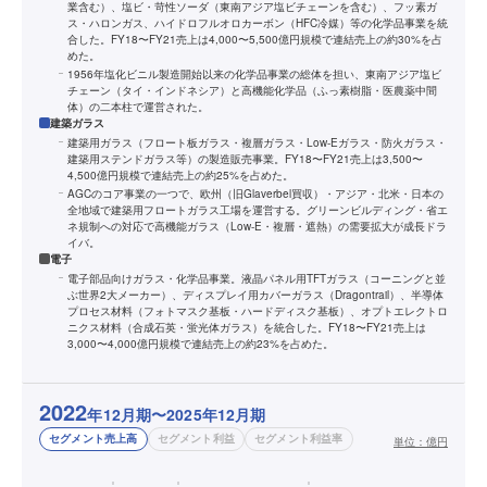
業含む）、塩ビ・苛性ソーダ（東南アジア塩ビチェーンを含む）、フッ素ガ
ス・ハロンガス、ハイドロフルオロカーボン（HFC冷媒）等の化学品事業を統
合した。FY18〜FY21売上は4,000〜5,500億円規模で連結売上の約30%を占
めた。
1956年塩化ビニル製造開始以来の化学品事業の総体を担い、東南アジア塩ビ
チェーン（タイ・インドネシア）と高機能化学品（ふっ素樹脂・医農薬中間
体）の二本柱で運営された。
建築ガラス
建築用ガラス（フロート板ガラス・複層ガラス・Low-Eガラス・防火ガラス・
建築用ステンドガラス等）の製造販売事業。FY18〜FY21売上は3,500〜
4,500億円規模で連結売上の約25%を占めた。
AGCのコア事業の一つで、欧州（旧Glaverbel買収）・アジア・北米・日本の
全地域で建築用フロートガラス工場を運営する。グリーンビルディング・省エ
ネ規制への対応で高機能ガラス（Low-E・複層・遮熱）の需要拡大が成長ドラ
イバ。
電子
電子部品向けガラス・化学品事業。液晶パネル用TFTガラス（コーニングと並
ぶ世界2大メーカー）、ディスプレイ用カバーガラス（Dragontrail）、半導体
プロセス材料（フォトマスク基板・ハードディスク基板）、オプトエレクトロ
ニクス材料（合成石英・蛍光体ガラス）を統合した。FY18〜FY21売上は
3,000〜4,000億円規模で連結売上の約23%を占めた。
2022
年12月期〜2025年12月期
セグメント売上高
セグメント利益
セグメント利益率
単位：
億円