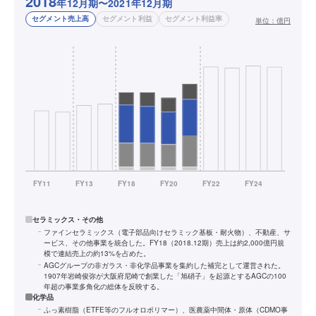
2018
年12月期〜2021年12月期
セグメント売上高
セグメント利益
セグメント利益率
単位：
億円
セラミックス・その他
ファインセラミックス（電子部品向けセラミック基板・耐火物）、不動産、サ
ービス、その他事業を統合した。FY18（2018.12期）売上は約2,000億円規
模で連結売上の約13%を占めた。
AGCグループの非ガラス・非化学品事業を集約した補完として運営された。
1907年岩崎俊弥が大阪府尼崎で創業した「旭硝子」を起源とするAGCの100
年超の事業多角化の総体を反映する。
化学品
ふっ素樹脂（ETFE等のフルオロポリマー）、医農薬中間体・原体（CDMO事