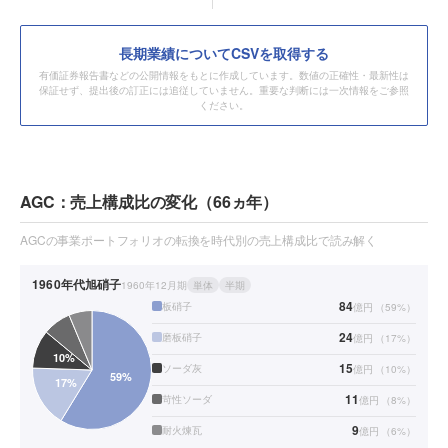
長期業績についてCSVを取得する
有価証券報告書などの公開情報をもとに作成しています。数値の正確性・最新性は
保証せず、提出後の訂正には追従していません。重要な判断には一次情報をご参照
ください。
AGC：売上構成比の変化（66ヵ年）
AGCの事業ポートフォリオの転換を時代別の売上構成比で読み解く
1960年代
旭硝子
1960年12月期
単体
半期
84
板硝子
億円
（
59
%）
24
磨板硝子
億円
（
17
%）
15
ソーダ灰
億円
（
10
%）
11
苛性ソーダ
億円
（
8
%）
9
耐火煉瓦
億円
（
6
%）