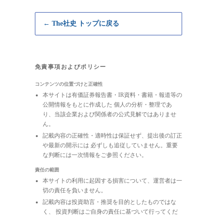
← The社史 トップに戻る
免責事項およびポリシー
コンテンツの位置づけと正確性
本サイトは有価証券報告書・IR資料・書籍・報道等の
公開情報をもとに作成した 個人の分析・整理であ
り、当該企業および関係者の公式見解ではありませ
ん。
記載内容の正確性・適時性は保証せず、提出後の訂正
や最新の開示には 必ずしも追従していません。重要
な判断には一次情報をご参照ください。
責任の範囲
本サイトの利用に起因する損害について、運営者は一
切の責任を負いません。
記載内容は投資助言・推奨を目的としたものではな
く、 投資判断はご自身の責任に基づいて行ってくだ