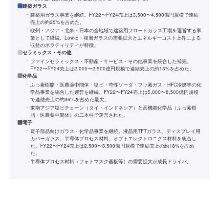
建築ガラス
建築用ガラス事業を継続。FY22〜FY24売上は3,500〜4,500億円規模で連結
売上の約25%を占めた。
欧州・アジア・北米・日本の全地域で建築用フロートガラス工場を運営する事
業として継続。Low-E・複層ガラスの需要拡大とエネルギーコスト上昇による
収益のボラティリティが特徴。
セラミックス・その他
ファインセラミックス・不動産・サービス・その他事業を統合した補完。
FY22〜FY24売上は2,000〜2,500億円規模で連結売上の約13%を占めた。
化学品
ふっ素樹脂・医農薬中間体・塩ビ・苛性ソーダ・フッ素ガス・HFC冷媒等の化
学品事業を統合した運営を継続。FY22〜FY24売上は5,000〜6,500億円規模
で連結売上の約36%を占めた最大。
東南アジア塩ビチェーン（タイ・インドネシア）と高機能化学品（ふっ素樹
脂・医農薬中間体）の二本柱で運営された。
電子
電子部品向けガラス・化学品事業を継続。液晶用TFTガラス、ディスプレイ用
カバーガラス、半導体プロセス材料、オプトエレクトロニクス材料を統合し
た。FY22〜FY24売上は2,500〜3,500億円規模で連結売上の約18%を占め
た。
半導体プロセス材料（フォトマスク基板等）の需要拡大が成長ドライバ。