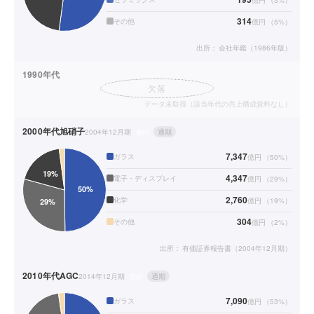
314
その他
億円
（
5
%）
出所：
会社年鑑（1986年版）
1990年代
欠落
データ未取得（該当年代の売上構成資料なし）
2000年代
旭硝子
2004年12月期
連結
通期
7,347
ガラス
億円
（
50
%）
4,347
電子・ディスプレイ
億円
（
29
%）
2,760
化学
億円
（
19
%）
304
その他
億円
（
2
%）
出所：
有価証券報告書（2004年12月期）
2010年代
AGC
2014年12月期
連結
通期
7,090
ガラス
億円
（
53
%）