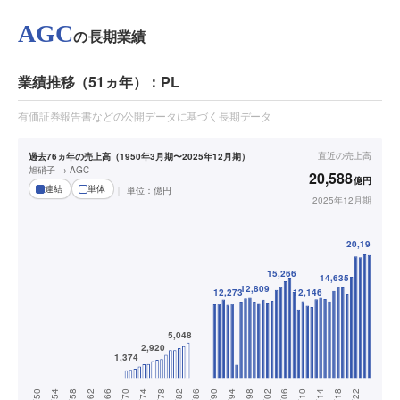
AGC
の長期業績
業績推移（51ヵ年）：PL
有価証券報告書などの公開データに基づく長期データ
直近の
売上高
過去76ヵ年の売上高（1950年3月期〜2025年12月期）
旭硝子 → AGC
20,588
億円
連結
単体
単位：
億円
2025年12月期