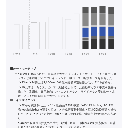
オートモーティブ
FY22から新設された。自動車用ガラス（フロント・サイド・リア・ルーフガ
ラス）と車載用ディスプレイ・センサー用ガラス・断熱ガラスを統合した。
FY22〜FY24売上は3,000〜4,000億円規模で連結売上の約17%を占めた。
FY18以前は「ガラス」の一部に組み込まれていた自動車ガラス事業を独立再
編した。乗用車・商用車向けのフロントガラス・サイドガラス等を欧州・北
米・アジアの自動車メーカーに供給する。
ライフサイエンス
FY22から新設された。バイオ医薬品CDMO事業（AGC Biologics、2017年
MolecularMedicine買収を起点）と合成医農薬中間体・原体CDMO事業を統合
した。FY22〜FY24売上は1,500〜2,000億円規模で連結売上の約10%を占め
た。
AGCの中長期成長投資の中核で、欧州・米国・日本のCDMO拠点拡張（累計
1,500億円超の投資）が並走したフェーズに位置する。