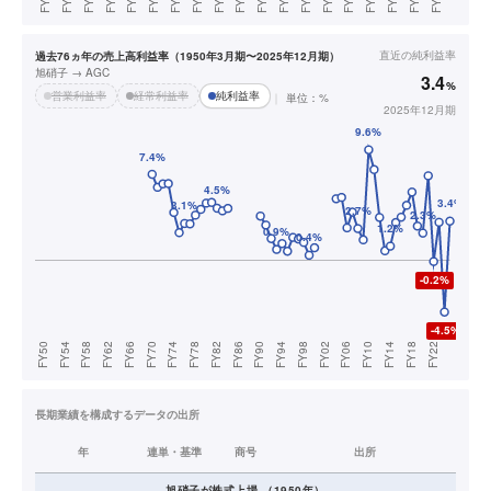
直近の
純利益率
過去76ヵ年の売上高利益率（1950年3月期〜2025年12月期）
旭硝子 → AGC
3.4
%
営業利益率
経常利益率
純利益率
単位：%
2025年12月期
長期業績を構成するデータの出所
年
連単・基準
商号
出所
旭硝子
が株式上場
（
1950
年）