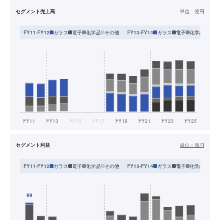
セグメント売上高
単位：
億円
ガラス
電子
化学品
その他
ガラス
電子
化学品
セラ
FY11-FY12
FY13-FY14
セグメント利益
単位：
億円
ガラス
電子
化学品
その他
ガラス
電子
化学品
セラ
FY11-FY12
FY13-FY14