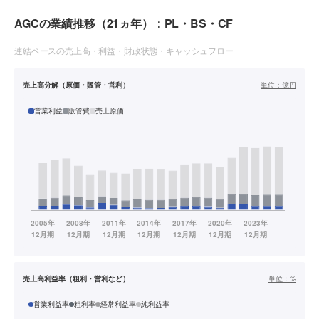
AGCの業績推移（21ヵ年）：PL・BS・CF
連結ベースの売上高・利益・財政状態・キャッシュフロー
売上高分解（原価・販管・営利）
単位：
億円
営業利益
販管費
売上原価
売上高利益率（粗利・営利など）
単位：
%
営業利益率
粗利率
経常利益率
純利益率