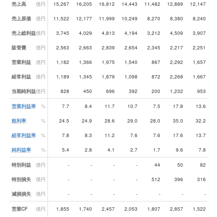
業績データ一覧
売上高
億円
15,267
16,205
16,812
14,443
11,482
12,889
12,147
1
売上原価
億円
11,522
12,177
11,999
10,249
8,270
8,380
8,240
売上総利益
億円
3,745
4,029
4,813
4,194
3,212
4,509
3,907
販管費
億円
2,563
2,663
2,839
2,654
2,345
2,217
2,251
営業利益
億円
1,182
1,366
1,975
1,540
867
2,292
1,657
経常利益
億円
1,189
1,345
1,879
1,098
872
2,268
1,667
当期純利益
億円
828
450
696
392
200
1,232
953
営業利益率
%
7.7
8.4
11.7
10.7
7.5
17.8
13.6
粗利率
%
24.5
24.9
28.6
29.0
28.0
35.0
32.2
経常利益率
%
7.8
8.3
11.2
7.6
7.6
17.6
13.7
純利益率
%
5.4
2.8
4.1
2.7
1.7
9.6
7.8
特別利益
億円
-
-
-
-
44
50
82
特別損失
億円
-
-
-
-
512
396
316
減損損失
億円
-
-
-
-
-
-
-
営業CF
億円
1,855
1,740
2,457
2,053
1,807
2,857
1,522