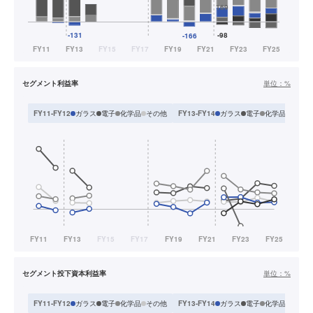
セグメント利益率
単位：
%
ガラス
電子
化学品
その他
ガラス
電子
化学品
セラミ
FY11-FY12
FY13-FY14
セグメント投下資本利益率
単位：
%
ガラス
電子
化学品
その他
ガラス
電子
化学品
セラミ
FY11-FY12
FY13-FY14