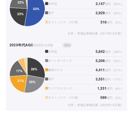
3,147
化学品
億円
（
23
%）
2,929
電子
億円
（
22
%）
316
セラミックス・その他
億円
（
2
%）
出所：
有価証券報告書（2014年12月期）
2020年代
AGC
2025年12月期
連結
通期
5,842
化学品
億円
（
28
%）
5,206
オートモーティブ
億円
（
25
%）
4,411
建築ガラス
億円
（
21
%）
3,551
電子
億円
（
17
%）
1,331
ライフサイエンス
億円
（
6
%）
599
セラミックス・その他
億円
（
3
%）
出所：
有価証券報告書（2025年12月期）