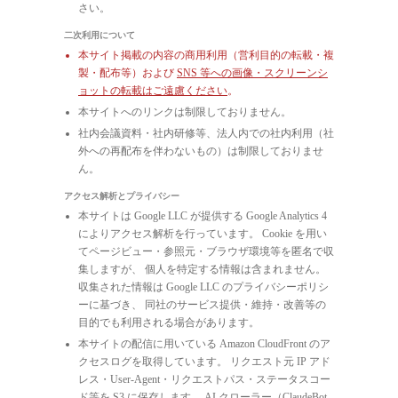
さい。
二次利用について
本サイト掲載の内容の商用利用（営利目的の転載・複
製・配布等）および
SNS 等への画像・スクリーンシ
ョットの転載はご遠慮ください
。
本サイトへのリンクは制限しておりません。
社内会議資料・社内研修等、法人内での社内利用（社
外への再配布を伴わないもの）は制限しておりませ
ん。
アクセス解析とプライバシー
本サイトは Google LLC が提供する Google Analytics 4
によりアクセス解析を行っています。 Cookie を用い
てページビュー・参照元・ブラウザ環境等を匿名で収
集しますが、 個人を特定する情報は含まれません。
収集された情報は Google LLC のプライバシーポリシ
ーに基づき、 同社のサービス提供・維持・改善等の
目的でも利用される場合があります。
本サイトの配信に用いている Amazon CloudFront のア
クセスログを取得しています。 リクエスト元 IP アド
レス・User-Agent・リクエストパス・ステータスコー
ド等を S3 に保存します。 AI クローラー（ClaudeBot,