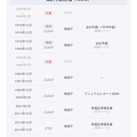
1950年3月
↓
旭硝子
—
欠落
1969年3月
1970年12月
単体
会社年鑑（1976年版）
↓
旭硝子
（
紙面ベース
）
JGAAP
1974年12月
1975年12月
単体
会社年鑑
↓
旭硝子
（
紙面ベース
）
JGAAP
1984年12月
1985年3月
↓
旭硝子
—
欠落
1989年3月
1990年12月
連結
↓
旭硝子
—
JGAAP
1991年12月
1992年12月
連結
↓
旭硝子
アニュアルレポート2000
JGAAP
2000年3月
2001年3月
連結
有価証券報告書
↓
旭硝子
（
PDFベース
）
JGAAP
2011年12月
2012年12月
連結
有価証券報告書
↓
旭硝子
（
PDFベース
）
IFRS
2014年12月