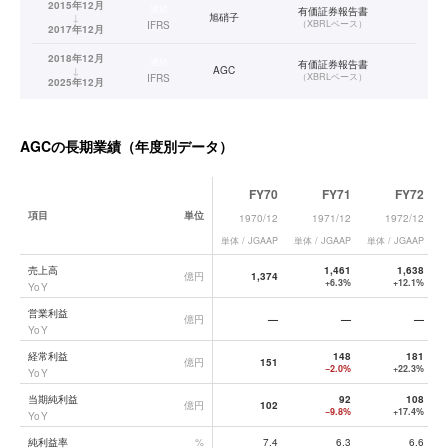
2015年12月
連結
有価証券報告書
↓
旭硝子
（
XBRLベース
）
IFRS
2017年12月
2018年12月
連結
有価証券報告書
↓
AGC
（
XBRLベース
）
IFRS
2025年12月
AGC
の長期業績（年度別データ）
FY70
FY71
FY72
項目
単位
1970/12
1971/12
1972/12
単体 / JGAAP
単体 / JGAAP
単体 / JGAAP
単
AGC
の長期業績データ一覧
売上高
1,461
1,638
億円
1,374
+6.3%
+12.1%
YoY
営業利益
億円
—
—
—
YoY
経常利益
148
181
億円
151
−2.0%
+22.3%
YoY
当期純利益
92
108
億円
102
−9.8%
+17.4%
YoY
純利益率
%
7.4
6.3
6.6