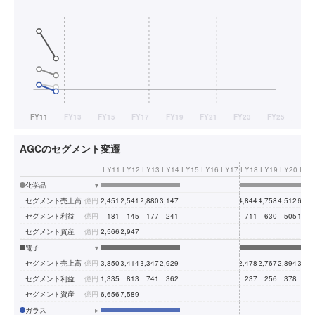
AGCのセグメント変遷
FY11
FY12
FY13
FY14
FY15
FY16
FY17
FY18
FY19
FY20
FY2
化学品
▾
セグメント売上高
億円
2,451
2,541
2,880
3,147
4,844
4,758
4,512
6,30
セグメント利益
億円
181
145
177
241
711
630
505
1,38
セグメント資産
億円
2,566
2,947
電子
▾
セグメント売上高
億円
3,850
3,414
3,347
2,929
2,478
2,767
2,894
3,05
セグメント利益
億円
1,335
813
741
362
237
256
378
36
セグメント資産
億円
6,656
7,589
ガラス
▸