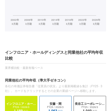
インフロニア・ホールディングスと同業他社の平均年収
比較
業界横比較・最新有報ベース
同業他社の平均年収
（準大手ゼネコン）
各社の有価証券報告書「従業員の状況」より最新掲載値を集計（
FY25
·
3
社）。 カードをクリックするとその企業の業績ページへ移動します。
インフロニア・ホールディングス
安藤・間
長谷工コーポレーション
FY25
/ 2026/3
FY25
/ 2026/3
FY25
/ 2026/3
1,189
1,063
1,040
万円
万円
万円