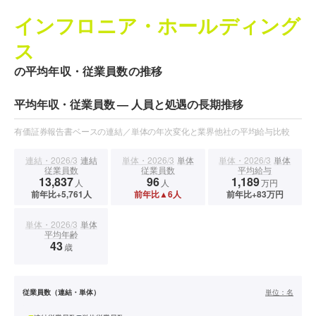
インフロニア・ホールディング
ス
の平均年収・従業員数の推移
平均年収・従業員数 — 人員と処遇の長期推移
有価証券報告書ベースの連結／単体の年次変化と業界他社の平均給与比較
連結・2026/3
連結
単体・2026/3
単体
単体・2026/3
単体
従業員数
従業員数
平均給与
13,837
96
1,189
人
人
万円
前年比+5,761人
前年比▲6人
前年比+83万円
単体・2026/3
単体
平均年齢
43
歳
従業員数（連結・単体）
単位：
名