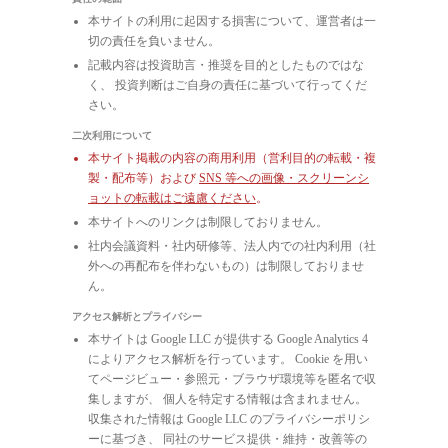
本サイトの利用に起因する損害について、運営者は一
切の責任を負いません。
記載内容は投資助言・推奨を目的としたものではな
く、 投資判断はご自身の責任に基づいて行ってくだ
さい。
二次利用について
本サイト掲載の内容の商用利用（営利目的の転載・複
製・配布等）および
SNS 等への画像・スクリーンシ
ョットの転載はご遠慮ください
。
本サイトへのリンクは制限しておりません。
社内会議資料・社内研修等、法人内での社内利用（社
外への再配布を伴わないもの）は制限しておりませ
ん。
アクセス解析とプライバシー
本サイトは Google LLC が提供する Google Analytics 4
によりアクセス解析を行っています。 Cookie を用い
てページビュー・参照元・ブラウザ環境等を匿名で収
集しますが、 個人を特定する情報は含まれません。
収集された情報は Google LLC のプライバシーポリシ
ーに基づき、 同社のサービス提供・維持・改善等の