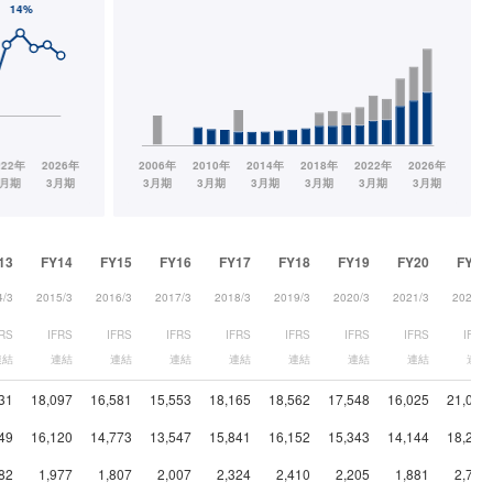
13
FY14
FY15
FY16
FY17
FY18
FY19
FY20
FY21
4/3
2015/3
2016/3
2017/3
2018/3
2019/3
2020/3
2021/3
2022/3
FRS
IFRS
IFRS
IFRS
IFRS
IFRS
IFRS
IFRS
IFRS
連結
連結
連結
連結
連結
連結
連結
連結
連結
31
18,097
16,581
15,553
18,165
18,562
17,548
16,025
21,008
49
16,120
14,773
13,547
15,841
16,152
15,343
14,144
18,294
82
1,977
1,807
2,007
2,324
2,410
2,205
1,881
2,713