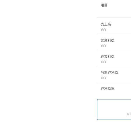
項目
双日
の長期業績デー
売上高
YoY
営業利益
YoY
経常利益
YoY
当期純利益
YoY
純利益率
有