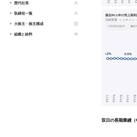
歴代社長
取締役一覧
過去56ヵ年の売上高利益
日綿実業 → ニチメン
大株主・株主構成
営業利益率
経
組織と給料
双日
の長期業績（