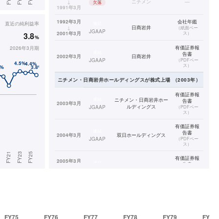
↓
ニチメン
—
欠落
1991年3月
1992年3月
会社年鑑
直近の
純利益率
連結
↓
日商岩井
（
紙面ベー
JGAAP
2001年3月
ス
）
3.8
%
有価証券報
2026年3月期
連結
告書
2002年3月
日商岩井
JGAAP
（
PDFベー
ス
）
ニチメン・日商岩井ホールディングス
が株式上場
（
2003
年）
有価証券報
連結
ニチメン・日商岩井ホー
告書
2003年3月
ルディングス
JGAAP
（
PDFベー
ス
）
有価証券報
連結
告書
2004年3月
双日ホールディングス
JGAAP
（
PDFベー
ス
）
有価証券報
2005年3月
連結
告書
↓
双日
JGAAP
（
PDFベー
2011年3月
ス
）
有価証券報
2012年3月
連結
告書
↓
双日
IFRS
（
PDFベー
2014年3月
ス
）
FY75
FY76
FY77
FY78
FY79
FY80