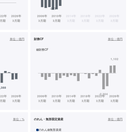
単位：
億円
財務CF
単位：
億円
財務CF
単位：
%
のれん・無形固定資産
単位：
億円
のれん
無形資産