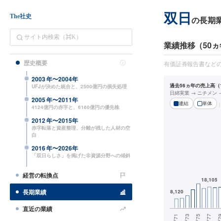
双日
The社史
の長期
業績推移（50ヵ
歴史概要
有価証券報告書など
2003
年〜
2004
年
過去56ヵ年の売上高（1
UFJが決めた統合と、2500億円の損失処理
日綿実業 → ニチメン
2005
年〜
2011
年
連結
単体
4124億円の赤字と、6160億円の優先株
2012
年〜
2015
年
赤字転落と資産整理、分離が残した人材の空
白
2016
年〜
2026
年
「双日らしさ」を掲げた非資源分野への傾斜
経営の転換点
長期業績
直近の業績