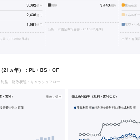
3,082
3,443
機械
生活産業
億円
億円
2,436
エネルギ
億円
1,961
航空・社
億円
出所：
有価証券報告書（2015年3月期）
告書（2005年3月期）
出所：
有価証
21ヵ年）：PL・BS・CF
・利益・財政状態・キャッシュフロー
管・営利）
単位：
億円
売上高利益率（粗利・営利など）
販管費
売上原価
営業利益率
粗利率
経常利益率
純利益率