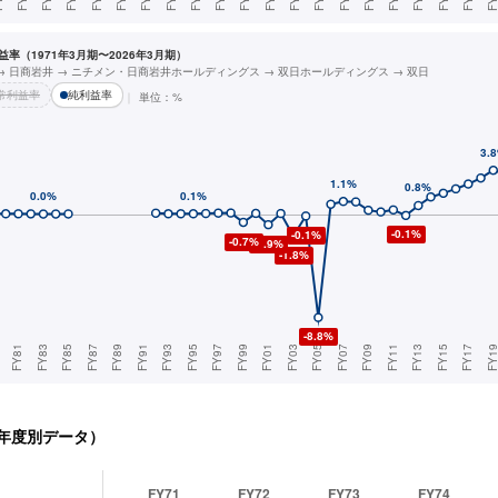
率（1971年3月期〜2026年3月期）
 → 日商岩井 → ニチメン・日商岩井ホールディングス → 双日ホールディングス → 双日
常利益率
純利益率
単位：%
年度別データ）
FY71
FY72
FY73
FY74