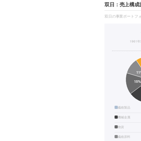
双日：売上構成
双日の事業ポートフ
1961
繊維製品
機械金属
物資
繊維原料