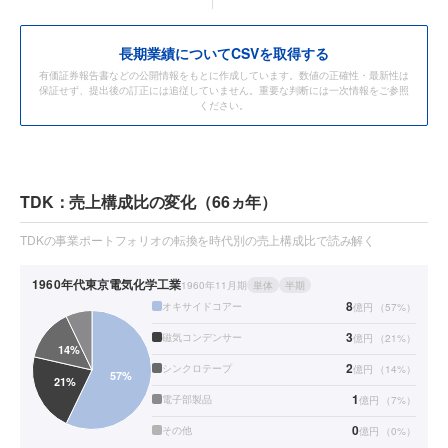
長期業績についてCSVを取得する
有価証券報告書などの公開情報をもとに作成しています。数値の正確性・最新性は
保証せず、提出後の訂正には追従していません。重要な判断には一次情報をご参照
ください。
TDK：売上構成比の変化（66ヵ年）
TDKの事業ポートフォリオの転換を時代別の売上構成比で読み解く
1960年代
東京電気化学工業
1960年11月期
単体
半期
8
オキサイドコアー
億円
（
57
%）
3
磁気コンデンサー
億円
（
21
%）
2
シンクロテープ
億円
（
14
%）
1
電子部製品
億円
（
7
%）
0
その他
億円
（
0
%）