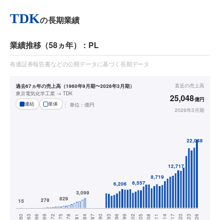
TDK
の長期業績
業績推移（58ヵ年）：PL
有価証券報告書などの公開データに基づく長期データ
直近の
売上高
過去67ヵ年の売上高（1960年9月期〜2026年3月期）
東京電気化学工業 → TDK
25,048
億円
連結
単体
単位：
億円
2026年3月期