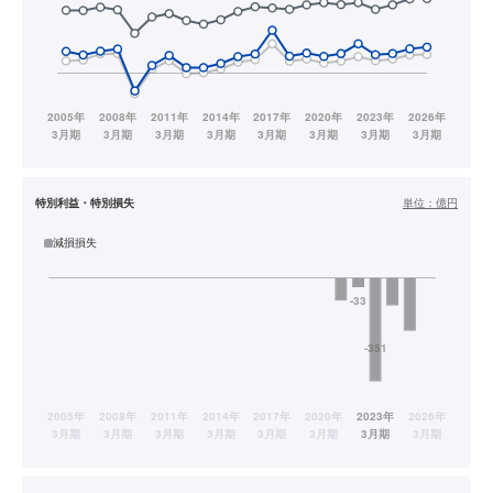
特別利益・特別損失
単位：
億円
減損損失