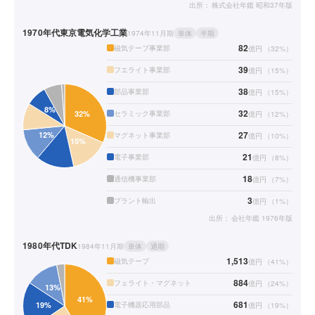
出所：
株式会社年鑑 昭和37年版
1970年代
東京電気化学工業
1974年11月期
単体
半期
82
磁気テープ事業部
億円
（
32
%）
39
フエライト事業部
億円
（
15
%）
38
部品事業部
億円
（
15
%）
32
セラミック事業部
億円
（
12
%）
27
マグネット事業部
億円
（
10
%）
21
電子事業部
億円
（
8
%）
18
通信機事業部
億円
（
7
%）
3
プラント輸出
億円
（
1
%）
出所：
会社年鑑 1976年版
1980年代
TDK
1984年11月期
単体
通期
1,513
磁気テープ
億円
（
41
%）
884
フェライト・マグネット
億円
（
24
%）
681
電子機器応用部品
億円
（
19
%）