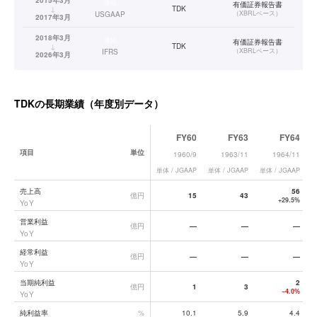
2015年3月
連結
有価証券報告書
↓
TDK
（
XBRLベース
）
USGAAP
2017年3月
2018年3月
連結
有価証券報告書
↓
TDK
（
XBRLベース
）
IFRS
2026年3月
TDK
の長期業績（年度別データ）
FY60
FY63
FY64
項目
単位
1960/9
1963/11
1964/11
単体 / JGAAP
単体 / JGAAP
単体 / JGAAP
単
TDK
の長期業績データ一覧
売上高
56
億円
15
43
+29.5%
YoY
営業利益
億円
—
—
—
YoY
経常利益
億円
—
—
—
YoY
当期純利益
2
億円
1
3
−4.0%
YoY
純利益率
%
10.1
5.9
4.4