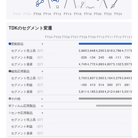
TDKのセグメント変遷
FY04
FY05
FY06
FY07
FY08
FY09
FY10
FY11
FY12
FY13
FY1
受動部品
▾
セグメント売上高
億円
2,865
3,648
4,255
3,816
3,796
4,717
5,32
セグメント利益
億円
-326
-134
245
-66
-111
154
36
セグメント資産
億円
4,745
4,772
4,893
4,807
5,102
5,557
5,93
磁気応用製品
▾
セグメント売上高
億円
3,703
3,837
3,565
3,164
3,379
3,643
3,63
セグメント利益
億円
-160
413
514
390
371
281
29
セグメント資産
億円
3,811
4,185
3,839
4,212
4,661
5,031
5,53
その他
▸
フィルム応用製品
▸
センサ応用製品
▾
セグメント売上高
億円
セグメント利益
億円
セグメント資産
億円