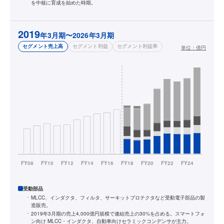
を中核に育成を始めた時期。
2019
年3月期〜2026年3月期
セグメント売上高
セグメント利益
セグメント利益率
単位：
億円
受動部品
MLCC、インダクタ、フィルタ、サーキットプロテクタなど受動電子部品の製
造販売。
2019年3月期の売上4,000億円規模で連結売上の30%を占める。スマートフォ
ン向け MLCC・インダクタ、自動車向けセラミックコンデンサが主力。