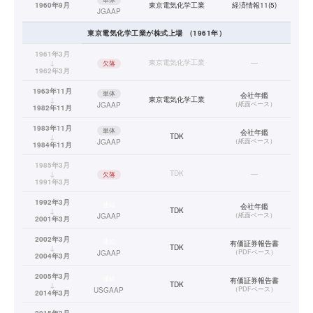
1960年9月
東京電気化学工業
経済情報11(5)
JGAAP
東京電気化学工業
が株式上場
（
1961
年）
1961年3月
↓
東京電気化学工業
—
欠落
1962年3月
1963年11月
単体
会社年鑑
↓
東京電気化学工業
（
紙面ベース
）
JGAAP
1982年11月
1983年11月
単体
会社年鑑
↓
TDK
（
紙面ベース
）
JGAAP
1984年11月
1985年3月
↓
TDK
—
欠落
1991年3月
1992年3月
連結
会社年鑑
↓
TDK
（
紙面ベース
）
JGAAP
2001年3月
2002年3月
連結
有価証券報告書
↓
TDK
（
PDFベース
）
JGAAP
2004年3月
2005年3月
連結
有価証券報告書
↓
TDK
（
PDFベース
）
USGAAP
2014年3月