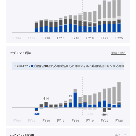
セグメント利益
単位：
億円
受動部品
磁気応用製品
その他
フィルム応用製品
センサ応用製品
FY08-FY17
F
セグメント利益率
単位：
%