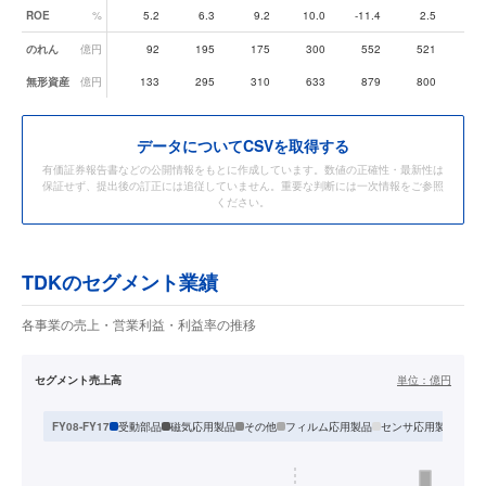
ROE
%
5.2
6.3
9.2
10.0
-11.4
2.5
8.
のれん
億円
92
195
175
300
552
521
48
無形資産
億円
133
295
310
633
879
800
69
データ
についてCSVを取得する
有価証券報告書などの公開情報をもとに作成しています。数値の正確性・最新性は
保証せず、提出後の訂正には追従していません。重要な判断には一次情報をご参照
ください。
TDKのセグメント業績
各事業の売上・営業利益・利益率の推移
セグメント売上高
単位：
億円
受動部品
磁気応用製品
その他
フィルム応用製品
センサ応用製品
FY08-FY17
F