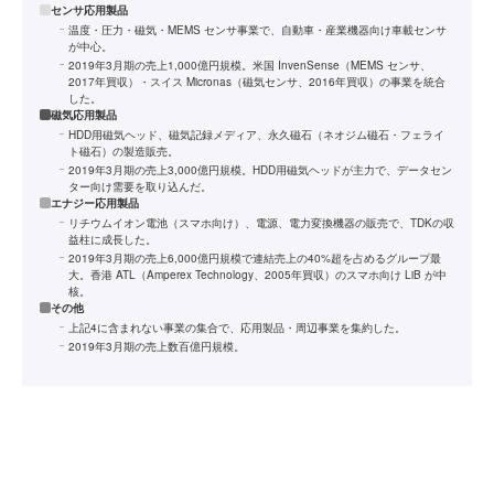
センサ応用製品
温度・圧力・磁気・MEMS センサ事業で、自動車・産業機器向け車載センサ
が中心。
2019年3月期の売上1,000億円規模。米国 InvenSense（MEMS センサ、
2017年買収）・スイス Micronas（磁気センサ、2016年買収）の事業を統合
した。
磁気応用製品
HDD用磁気ヘッド、磁気記録メディア、永久磁石（ネオジム磁石・フェライ
ト磁石）の製造販売。
2019年3月期の売上3,000億円規模。HDD用磁気ヘッドが主力で、データセン
ター向け需要を取り込んだ。
エナジー応用製品
リチウムイオン電池（スマホ向け）、電源、電力変換機器の販売で、TDKの収
益柱に成長した。
2019年3月期の売上6,000億円規模で連結売上の40%超を占めるグループ最
大。香港 ATL（Amperex Technology、2005年買収）のスマホ向け LiB が中
核。
その他
上記4に含まれない事業の集合で、応用製品・周辺事業を集約した。
2019年3月期の売上数百億円規模。