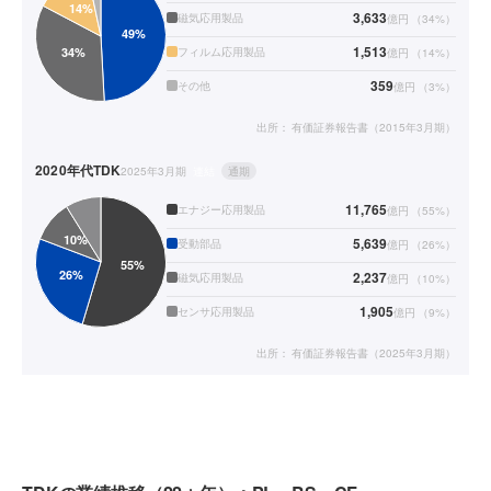
3,633
磁気応用製品
億円
（
34
%）
1,513
フィルム応用製品
億円
（
14
%）
359
その他
億円
（
3
%）
出所：
有価証券報告書（2015年3月期）
2020年代
TDK
2025年3月期
連結
通期
11,765
エナジー応用製品
億円
（
55
%）
5,639
受動部品
億円
（
26
%）
2,237
磁気応用製品
億円
（
10
%）
1,905
センサ応用製品
億円
（
9
%）
出所：
有価証券報告書（2025年3月期）