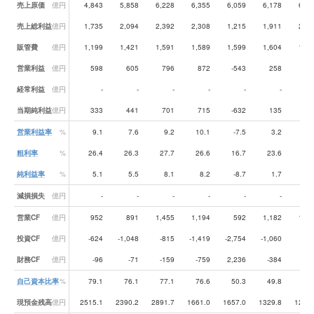
売上原価
億円
4,843
5,858
6,228
6,355
6,059
6,178
6,54
売上総利益
億円
1,735
2,094
2,392
2,308
1,215
1,911
2,17
販管費
億円
1,199
1,421
1,591
1,589
1,599
1,604
1,53
営業利益
億円
598
605
796
872
-543
258
64
経常利益
億円
-
-
-
-
-
-
当期純利益
億円
333
441
701
715
-632
135
45
営業利益率
%
9.1
7.6
9.2
10.1
-7.5
3.2
7.
粗利率
%
26.4
26.3
27.7
26.6
16.7
23.6
25.
純利益率
%
5.1
5.5
8.1
8.2
-8.7
1.7
5.
減損損失
億円
-
-
-
-
-
-
営業CF
億円
952
891
1,455
1,194
592
1,182
1,01
投資CF
億円
-624
-1,048
-815
-1,419
-2,754
-1,060
-61
財務CF
億円
-96
-71
-159
-759
2,236
-384
-31
自己資本比率
%
79.1
76.1
77.1
76.6
50.3
49.8
50.
現預金残高
億円
2515.1
2390.2
2891.7
1661.0
1657.0
1329.8
1290.