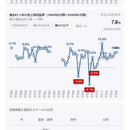
直近の
純利益率
過去67ヵ年の売上高利益率（1960年9月期〜2026年3月期）
東京電気化学工業 → TDK
7.8
%
営業利益率
経常利益率
純利益率
単位：%
2026年3月期
長期業績を構成するデータの出所
年
連単・基準
商号
出所
単体