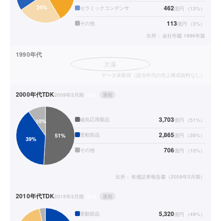
462
セラミックコンデンサ
億円
（
13
%）
113
その他
億円
（
3
%）
出所：
会社年鑑 1986年版
1990年代
欠落
データ未取得（該当年代の売上構成資料なし）
2000年代
TDK
2009年3月期
連結
通期
3,703
磁気応用製品
億円
（
51
%）
2,865
受動部品
億円
（
39
%）
706
その他
億円
（
10
%）
出所：
有価証券報告書（2009年3月期）
2010年代
TDK
2015年3月期
連結
通期
5,320
受動部品
億円
（
49
%）