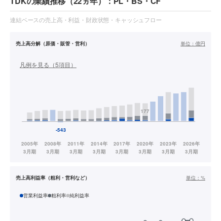
TDKの業績推移（22ヵ年）：PL・BS・CF
連結ベースの売上高・利益・財政状態・キャッシュフロー
売上高分解（原価・販管・営利）
単位：
億円
凡例を見る（
5
項目）
売上高利益率（粗利・営利など）
単位：
%
営業利益率
粗利率
純利益率