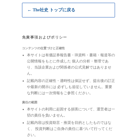
← The社史 トップに戻る
免責事項およびポリシー
コンテンツの位置づけと正確性
本サイトは有価証券報告書・IR資料・書籍・報道等の
公開情報をもとに作成した 個人の分析・整理であ
り、当該企業および関係者の公式見解ではありませ
ん。
記載内容の正確性・適時性は保証せず、提出後の訂正
や最新の開示には 必ずしも追従していません。重要
な判断には一次情報をご参照ください。
責任の範囲
本サイトの利用に起因する損害について、運営者は一
切の責任を負いません。
記載内容は投資助言・推奨を目的としたものではな
く、 投資判断はご自身の責任に基づいて行ってくだ
さい。