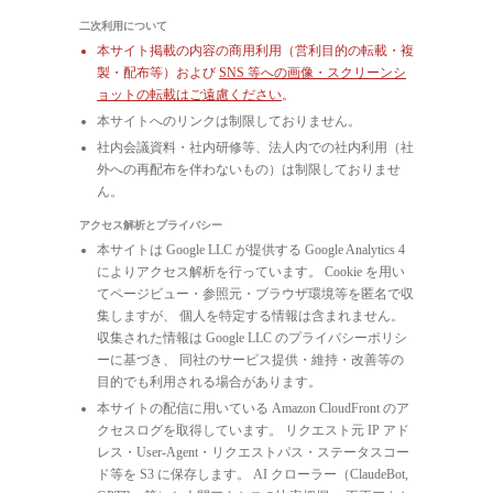
二次利用について
本サイト掲載の内容の商用利用（営利目的の転載・複
製・配布等）および
SNS 等への画像・スクリーンシ
ョットの転載はご遠慮ください
。
本サイトへのリンクは制限しておりません。
社内会議資料・社内研修等、法人内での社内利用（社
外への再配布を伴わないもの）は制限しておりませ
ん。
アクセス解析とプライバシー
本サイトは Google LLC が提供する Google Analytics 4
によりアクセス解析を行っています。 Cookie を用い
てページビュー・参照元・ブラウザ環境等を匿名で収
集しますが、 個人を特定する情報は含まれません。
収集された情報は Google LLC のプライバシーポリシ
ーに基づき、 同社のサービス提供・維持・改善等の
目的でも利用される場合があります。
本サイトの配信に用いている Amazon CloudFront のア
クセスログを取得しています。 リクエスト元 IP アド
レス・User-Agent・リクエストパス・ステータスコー
ド等を S3 に保存します。 AI クローラー（ClaudeBot,