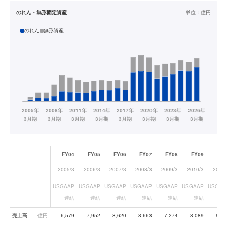
のれん・無形固定資産
単位：
億円
のれん
無形資産
FY04
FY05
FY06
FY07
FY08
FY09
FY1
2005/3
2006/3
2007/3
2008/3
2009/3
2010/3
2011/
USGAAP
USGAAP
USGAAP
USGAAP
USGAAP
USGAAP
USGAA
連結
連結
連結
連結
連結
連結
連
業績データ一覧
売上高
億円
6,579
7,952
8,620
8,663
7,274
8,089
8,71