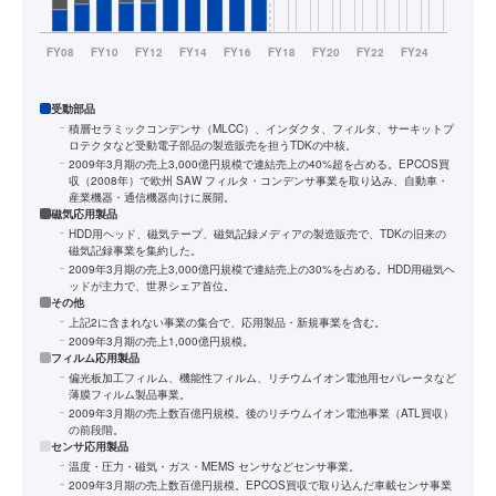
受動部品
積層セラミックコンデンサ（MLCC）、インダクタ、フィルタ、サーキットプ
ロテクタなど受動電子部品の製造販売を担うTDKの中核。
2009年3月期の売上3,000億円規模で連結売上の40%超を占める。EPCOS買
収（2008年）で欧州 SAW フィルタ・コンデンサ事業を取り込み、自動車・
産業機器・通信機器向けに展開。
磁気応用製品
HDD用ヘッド、磁気テープ、磁気記録メディアの製造販売で、TDKの旧来の
磁気記録事業を集約した。
2009年3月期の売上3,000億円規模で連結売上の30%を占める。HDD用磁気ヘ
ッドが主力で、世界シェア首位。
その他
上記2に含まれない事業の集合で、応用製品・新規事業を含む。
2009年3月期の売上1,000億円規模。
フィルム応用製品
偏光板加工フィルム、機能性フィルム、リチウムイオン電池用セパレータなど
薄膜フィルム製品事業。
2009年3月期の売上数百億円規模。後のリチウムイオン電池事業（ATL買収）
の前段階。
センサ応用製品
温度・圧力・磁気・ガス・MEMS センサなどセンサ事業。
2009年3月期の売上数百億円規模。EPCOS買収で取り込んだ車載センサ事業