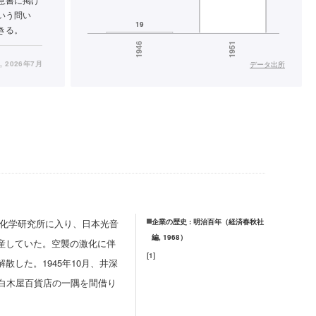
いう問い
きる。
a
, 2026年7月
データ出所
真化学研究所に入り、日本光音
企業の歴史 : 明治百年（経済春秋社
編, 1968）
産していた。空襲の激化に伴
[
1
]
した。1945年10月、井深
白木屋百貨店の一隅を間借り