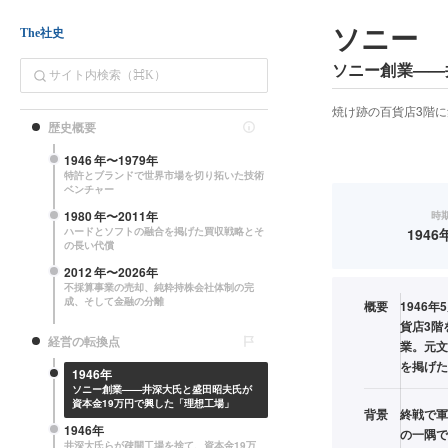
ソニー
The社史
ソニー創業——
焼け跡の百貨店3階
歴史概要
1946
年〜
1979
年
特許とブランドで世界市場を切り拓いた技術
ベンチャー
1980
年〜
2011
年
時
ハードとソフトの融合を掲げた買収戦略とそ
1946
の長い代償
2012
年〜
2026
年
不採算事業の売却、純粋持株会社体制の完
成、そして金融の分離
概要
1946
貨店3階
経営の転換点
業。元文
を掲げた
1946年
ソニー創業——井深大氏と盛田昭夫氏が
資本金19万円で興した「理想工場」
背景
終戦で軍
1946年
の一隅で
井深大氏らが疎開工場を捨て、資本金19万