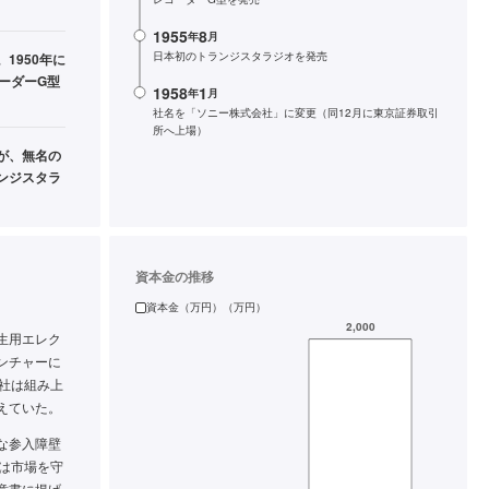
1955
8
年
月
日本初のトランジスタラジオを発売
1950年に
ーダーG型
1958
1
年
月
社名を「ソニー株式会社」に変更（同12月に東京証券取引
所へ上場）
が、無名の
ンジスタラ
資本金の推移
資本金（万円）（万円）
生用エレク
ンチャーに
社は組み上
えていた。
な参入障壁
は市場を守
意書に掲げ