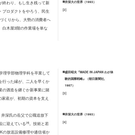
が終わり、もし生き残って新
井深大の世界（1993）
[
2
]
・プロダクトをやろう、民生
器づくりから、大勢の消費者へ
、白木屋3階の作業場を単な
大学理学部物理学科を卒業して
盛田昭夫『MADE IN JAPAN わが体
験的国際戦略』（朝日新聞社,
を行った縁が、二人を早くか
1987）
業の酒造を継ぐか新事業に賭
[
3
]
の家産が、初期の資本を支え
、井深氏の岳父で公職追放下
井深大の世界（1993）
[
4
]
役に迎えている
。技術と若
[4]
Kの放送設備修理や逓信省か