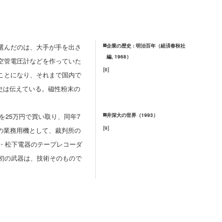
選んだのは、大手が手を出さ
企業の歴史 : 明治百年（経済春秋社
編, 1968）
空管電圧計などを作っていた
[
8
]
ことになり、それまで国内で
史は伝えている。磁性粉末の
を25万円で買い取り、同年7
井深大の世界（1993）
[
9
]
0円の業務用機として、裁判所の
立・松下電器のテープレコーダ
初の武器は、技術そのもので