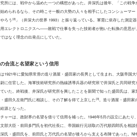
研究所には、戦中から温めた一つの構想があった。井深氏は後年、「この戦争
が始められるなら、その時こそ一般の大勢の人々を相手にしたコンシューマー
をやろう
」（井深大の世界 1993）と振り返っている。軍需に依存した測定
[2]
生用エレクトロニクスへ——敗戦で仕事を失った技術者が抱いた転換の意思が
場ではなく理念の出発点にしていた。
の合流と名望家という信用
は1921年に愛知県常滑の造り酒屋・盛田家の長男として生まれ、大阪帝国
中尉に任官した。海軍技術研究所の熱線誘導兵器の研究班で井深氏と共同研究
けていた。終戦後、井深氏が研究所を興したことを新聞で知った盛田氏は、家
父・盛田久左衛門氏に相談し、その了解を得て上京した
。造り酒屋・盛田家
[3]
供給源となった。
チャーは、政財界の名望を借りて信用を補った。1946年5月の設立にあたり
元文部大臣・前田多門氏を初代社長に、帝国銀行元頭取の万代順四郎氏を相談
深氏・盛田氏を、前田氏と万代氏の名望が後ろから支える布陣であった。NH