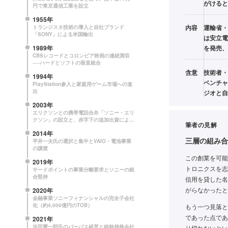
がけると
円で東京通信工業を設立
1955年
内容
運輸省・
トランジスタ技術の導入と自社ブランド
「SONY」による米国輸出
は安立電
1989年
を発売、
CBSレコードとコロンビア映画の連続買収
──ハードとソフトの垂直統合
含意
技術者・
1994年
ベンチャ
PlayStation参入と家庭用ゲーム市場への進
出
ジオと自
2003年
エリクソンとの携帯電話合弁「ソニー・エリ
クソン」の設立と、赤字下の追加出資による
筆者の見解
事業継続
2014年
三層の組み合
平井一夫氏の選択と集中とVAIO・電池事業
の譲渡
この創業を可能
2019年
トロニクスを志
サードポイントの事業分離要求とソニーの統
合堅持
信用を貸した名
がらなかったと
2020年
金融事業ソニーフィナンシャルの完全子会社
化（約4,000億円のTOB）
もう一つ見落と
であった点であ
2021年
吉田憲一郎氏のパーパス経営と純粋持株会社
り切れないとい