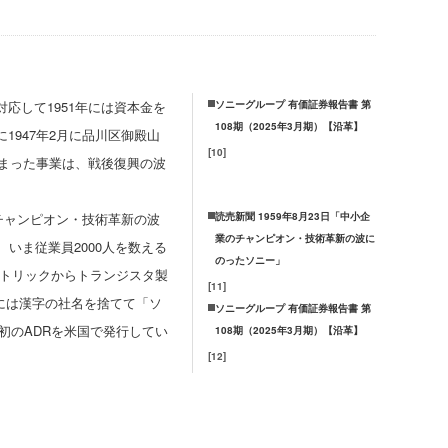
応して1951年には資本金を
ソニーグループ 有価証券報告書 第
108期（2025年3月期）【沿革】
947年2月に品川区御殿山
[
10
]
まった事業は、戦後復興の波
チャンピオン・技術革新の波
読売新聞 1959年8月23日「中小企
業のチャンピオン・技術革新の波に
いま従業員2000人を数える
のったソニー」
クトリックからトランジスタ製
[
11
]
月には漢字の社名を捨てて「ソ
ソニーグループ 有価証券報告書 第
初のADRを米国で発行してい
108期（2025年3月期）【沿革】
[
12
]