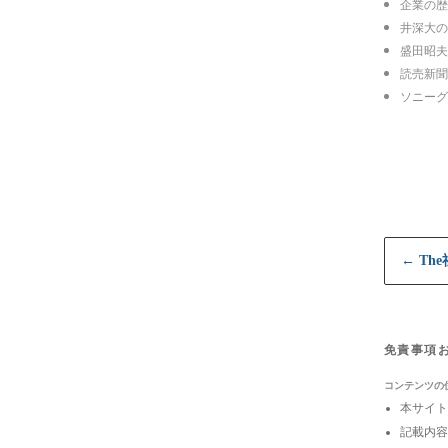
企業の歴史
井深大の
盛田昭夫『
読売新聞
ソニーグ
← Th
免責事項
コンテンツの
本サイト
記載内容