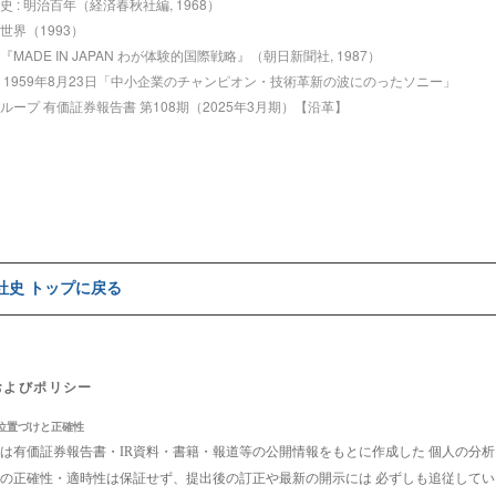
 : 明治百年（経済春秋社編, 1968）
世界（1993）
MADE IN JAPAN わが体験的国際戦略』（朝日新聞社, 1987）
 1959年8月23日「中小企業のチャンピオン・技術革新の波にのったソニー」
ループ 有価証券報告書 第108期（2025年3月期）【沿革】
e社史 トップに戻る
およびポリシー
位置づけと正確性
は有価証券報告書・IR資料・書籍・報道等の公開情報をもとに作成した 個人の分
の正確性・適時性は保証せず、提出後の訂正や最新の開示には 必ずしも追従して