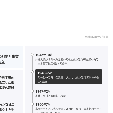
更新:
2026年7月1日
1945
10
年
月
の創業と事業
井深大氏が旧日本測定器の同志と東京通信研究所を発足
確立
（白木屋百貨店3階を間借り）
1946
5
年
月
の白木屋百
資本金19万円・従業員20人余りで東京通信工業株式会
社を設立
設立した創
工場の建設
1947
2
年
月
本社を品川区御殿山へ移転
1950
7
った百貨店
年
月
高周波バイアス法の特許を25万円で取得し日本初のテープ
ダクトを手
レコーダーG型を発売