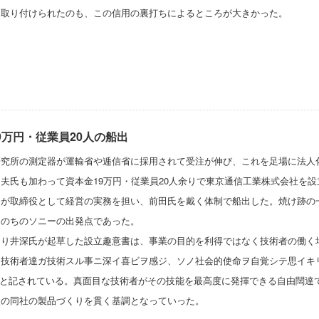
を取り付けられたのも、この信用の裏打ちによるところが大きかった。
9万円・従業員20人の船出
研究所の測定器が運輸省や逓信省に採用されて受注が伸び、これを足場に法人
夫氏も加わって資本金19万円・従業員20人余りで東京通信工業株式会社を設
が取締役として経営の実務を担い、前田氏を戴く体制で船出した。焼け跡の一
、のちのソニーの出発点であった。
たり井深氏が起草した設立趣意書は、事業の目的を利得ではなく技術者の働く
「技術者達ガ技術スル事ニ深イ喜ビヲ感ジ、ソノ社会的使命ヲ自覚シテ思イキ
と記されている。真面目な技術者がその技能を最高度に発揮できる自由闊達
後の同社の製品づくりを貫く基調となっていった。