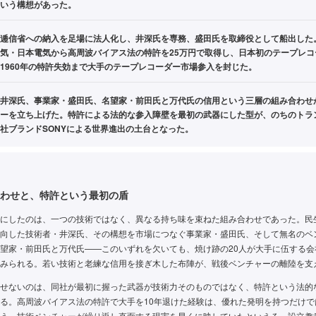
いう構想があった。
逓信省への納入を足場に法人化し、井深氏を専務、盛田氏を取締役として船出した。
気・日本電気から高周波バイアス法の特許を25万円で取得し、日本初のテープレコ
1960年の特許失効まで大手のテープレコーダー市場参入を封じた。
井深氏、事業家・盛田氏、名望家・前田氏と万代氏の信用という三層の組み合わせ
ーを立ち上げた。特許による法的な参入障壁を最初の武器にした型が、のちのトラ
社ブランドSONYによる世界進出の土台となった。
わせと、特許という最初の盾
にしたのは、一つの技術ではなく、異なる持ち味を束ねた組み合わせであった。民
向した技術者・井深氏、その構想を市場につなぐ事業家・盛田氏、そして無名のベ
望家・前田氏と万代氏——このいずれを欠いても、焼け跡の20人が大手に伍する会
みられる。若い技術と老練な信用を接ぎ木した布陣が、戦後ベンチャーの離陸を支
せないのは、同社が最初に握った武器が技術力そのものではなく、特許という法的
る。高周波バイアス法の特許で大手を10年退けた経験は、優れた発明を持つだけで
う、技術ベンチャーが繰り返し直面する現実を早くに映していたといえる。設立趣