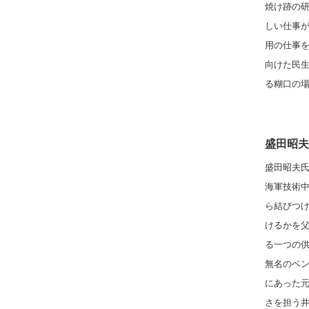
焼け跡の
しい仕事
用の仕事
向けた民
る糊口の
盛田昭夫
盛田昭夫氏
海軍技術
ら結びつ
けるかを
る一つの
無名のベン
にあった
さを担う井