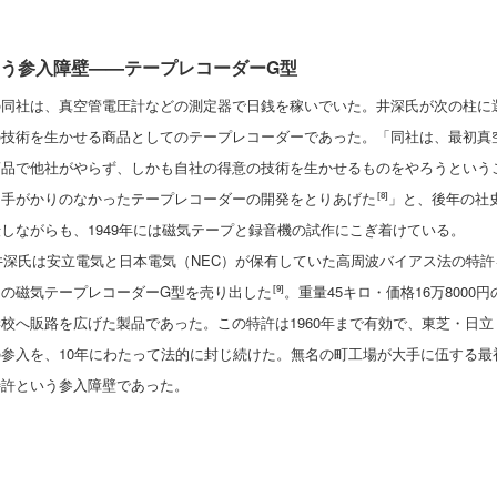
う参入障壁——テープレコーダーG型
の同社は、真空管電圧計などの測定器で日銭を稼いでいた。井深氏が次の柱に
の技術を生かせる商品としてのテープレコーダーであった。「同社は、最初真
商品で他社がやらず、しかも自社の得意の技術を生かせるものをやろうという
く手がかりのなかったテープレコーダーの開発をとりあげた
」と、後年の社
[8]
しながらも、1949年には磁気テープと録音機の試作にこぎ着けている。
、井深氏は安立電気と日本電気（NEC）が保有していた高周波バイアス法の特許
初の磁気テープレコーダーG型を売り出した
。重量45キロ・価格16万800
[9]
校へ販路を広げた製品であった。この特許は1960年まで有効で、東芝・日
参入を、10年にわたって法的に封じ続けた。無名の町工場が大手に伍する最
特許という参入障壁であった。