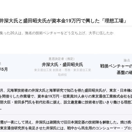
井深大氏と盛田昭夫氏が資本金19万円で興した「理想工場」
に集った20人は、無名の技術ベンチャーをどう立ち上げ、大手に伍したか
意思決定者（推定）
論点
期
井深大氏・盛田昭夫氏
戦後ベンチャー
年5月
東京通信工業 創業者・専務・東京通信工業
基盤の
取締役
年5月、元海軍技術者の井深大氏と海軍研究で知己を得た盛田昭夫氏が、東京・日本橋
を間借りした作業場で、資本金19万円・従業員20人余りの東京通信工業株式会社を
部大臣・前田多門氏を初代社長に据え、設立趣意書に技術者が思いきり働ける理想
。
需が一夜にして消え、井深氏は疎開先で旧日本測定器の技術陣を解散した。焼け残
東京通信研究所を発足させた井深氏には、戦中から民生用のコンシューマー・プロ