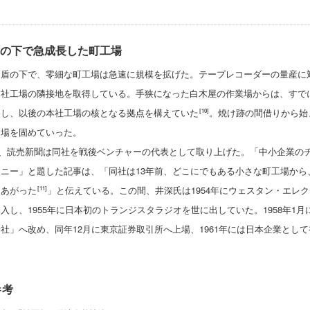
の下で急成長した町工場
盾の下で、零細な町工場は急速に規模を拡げた。テープレコーダーの量産に対
社工場の隣接地を取得している。手狭になった白木屋の作業場からは、すでに1
移し、以後の本社工場の核となる拠点を構えていた
。焼け跡の間借りから始
[10]
足場を固めていった。
8月、読売新聞は同社を戦後ベンチャーの代表として取り上げた。「中小企業の
ニー」と題した記事は、「同社は13年前、どこにでもある小さな町工場から、
しあがった
」と伝えている。この間、井深氏は1954年にウェスタン・エレ
[11]
入し、1955年に日本初のトランジスタラジオを世に出していた。1958年1
社」へ改め、同年12月に東京証券取引所へ上場、1961年には日本企業として
参考