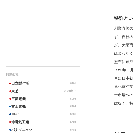
特許とい
創業直後
ず、自社
が、大衆
はまった
塗布に難渋
1950年
同業他社
月に日本
日立製作所
6501
速記室や学
東芝
2023廃止
ー市場への
三菱電機
6503
はなく、
富士電機
6504
NEC
6701
沖電気工業
6703
パナソニック
6752