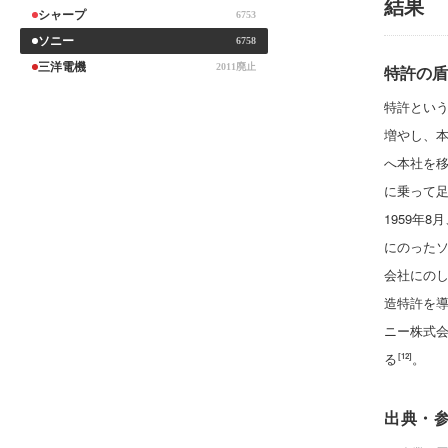
結果
シャープ
6753
ソニー
6758
三洋電機
2011廃止
特許の盾
特許という
増やし、本
へ本社を
に乗って
1959年
にのったソ
会社にの
造特許を導
ニー株式会
る
。
[12]
出典・