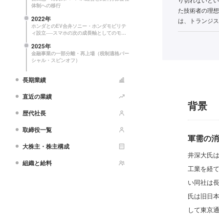
体制への移行
た技術者の理想
2022年
は、トランジス
ホンダとのEV合弁ソニー・ホンダモビリテ
ィ設立──スマホの次の成長軸としてのモビ
リティー参入
2025年
金融事業の一部分離・再上場（税制適格パー
シャル・スピンオフ）
長期業績
直近の業績
背景
歴代社長
取締役一覧
軍需の消
大株主・株主構成
井深大氏は
組織と給料
工業を経
い同社は長
氏は旧日本
して東京