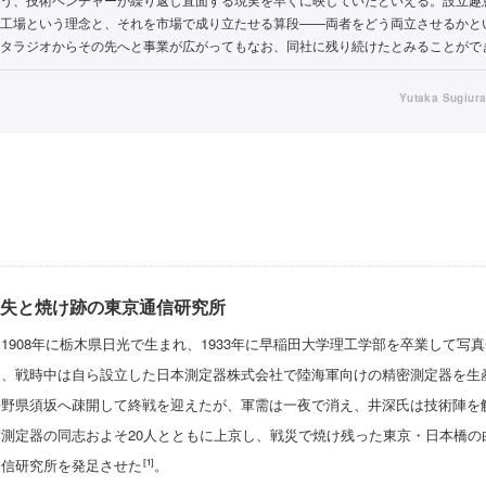
工場という理念と、それを市場で成り立たせる算段——両者をどう両立させるかと
タラジオからその先へと事業が広がってもなお、同社に残り続けたとみることがで
Yutaka Sugiur
失と焼け跡の東京通信研究所
1908年に栃木県日光で生まれ、1933年に早稲田大学理工学部を卒業して写
て、戦時中は自ら設立した日本測定器株式会社で陸海軍向けの精密測定器を生
野県須坂へ疎開して終戦を迎えたが、軍需は一夜で消え、井深氏は技術陣を解散
測定器の同志およそ20人とともに上京し、戦災で焼け残った東京・日本橋の
通信研究所を発足させた
。
[1]