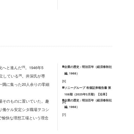
化へと進んだ
。1946年5
企業の歴史 : 明治百年（経済春秋社
[5]
編, 1968）
立している
。井深氏が専
[6]
[
5
]
隅に集った20人余りの零細
ソニーグループ 有価証券報告書 第
108期（2025年3月期）【沿革】
場そのものに置いていた。趣
企業の歴史 : 明治百年（経済春秋社
[
6
]
編, 1968）
リ働ケル安定シタ職場ヲコシ
[
7
]
で愉快な理想工場という理念