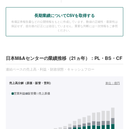
長期業績についてCSVを取得する
有価証券報告書などの公開情報をもとに作成しています。数値の正確性・最新性は
保証せず、提出後の訂正には追従していません。重要な判断には一次情報をご参照
ください。
日本M&Aセンターの業績推移（21ヵ年）：PL・BS・CF
連結ベースの売上高・利益・財政状態・キャッシュフロー
売上高分解（原価・販管・営利）
単位：
億円
営業利益
販管費
売上原価