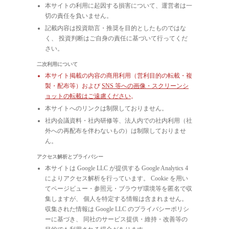
本サイトの利用に起因する損害について、運営者は一
切の責任を負いません。
記載内容は投資助言・推奨を目的としたものではな
く、 投資判断はご自身の責任に基づいて行ってくだ
さい。
二次利用について
本サイト掲載の内容の商用利用（営利目的の転載・複
製・配布等）および
SNS 等への画像・スクリーンシ
ョットの転載はご遠慮ください
。
本サイトへのリンクは制限しておりません。
社内会議資料・社内研修等、法人内での社内利用（社
外への再配布を伴わないもの）は制限しておりませ
ん。
アクセス解析とプライバシー
本サイトは Google LLC が提供する Google Analytics 4
によりアクセス解析を行っています。 Cookie を用い
てページビュー・参照元・ブラウザ環境等を匿名で収
集しますが、 個人を特定する情報は含まれません。
収集された情報は Google LLC のプライバシーポリシ
ーに基づき、 同社のサービス提供・維持・改善等の