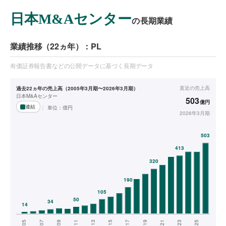
日本M&Aセンター
の長期業績
業績推移（22ヵ年）：PL
有価証券報告書などの公開データに基づく長期データ
直近の
売上高
過去22ヵ年の売上高（2005年3月期〜2026年3月期）
日本M&Aセンター
503
億円
連結
単位：
億円
2026年3月期