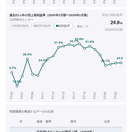
直近の
純利益率
過去22ヵ年の売上高利益率（2005年3月期〜2026年3月期）
日本M&Aセンター
24.9
%
営業利益率
経常利益率
純利益率
単位：%
2026年3月期
長期業績を構成するデータの出所
年
連単・基準
商号
出所
日本M&Aセンター
が株式上場
（
2006
年）