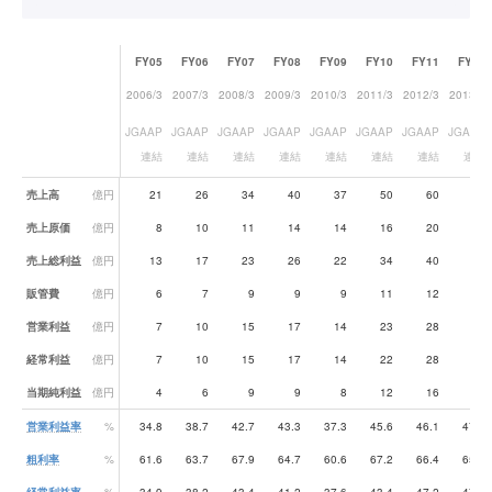
FY05
FY06
FY07
FY08
FY09
FY10
FY11
FY12
2006/3
2007/3
2008/3
2009/3
2010/3
2011/3
2012/3
2013/3
JGAAP
JGAAP
JGAAP
JGAAP
JGAAP
JGAAP
JGAAP
JGAAP
連結
連結
連結
連結
連結
連結
連結
連結
業績データ一覧
売上高
億円
21
26
34
40
37
50
60
72
売上原価
億円
8
10
11
14
14
16
20
25
売上総利益
億円
13
17
23
26
22
34
40
47
販管費
億円
6
7
9
9
9
11
12
13
営業利益
億円
7
10
15
17
14
23
28
34
経常利益
億円
7
10
15
17
14
22
28
34
当期純利益
億円
4
6
9
9
8
12
16
21
営業利益率
%
34.8
38.7
42.7
43.3
37.3
45.6
46.1
47.2
粗利率
%
61.6
63.7
67.9
64.7
60.6
67.2
66.4
65.5