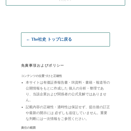
← The社史 トップに戻る
免責事項およびポリシー
コンテンツの位置づけと正確性
本サイトは有価証券報告書・IR資料・書籍・報道等の
公開情報をもとに作成した 個人の分析・整理であ
り、当該企業および関係者の公式見解ではありませ
ん。
記載内容の正確性・適時性は保証せず、提出後の訂正
や最新の開示には 必ずしも追従していません。重要
な判断には一次情報をご参照ください。
責任の範囲