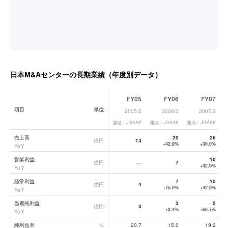
日本M&Aセンター
の長期業績（年度別データ）
FY05
FY06
FY07
項目
単位
2005/3
2006/3
2007/3
連結 / JGAAP
連結 / JGAAP
連結 / JGAAP
連
日本M&Aセンター
の長期業績データ一覧
売上高
20
26
億円
14
+42.9%
+30.0%
YoY
営業利益
10
億円
—
7
+42.9%
YoY
経常利益
7
10
億円
4
+75.0%
+42.9%
YoY
当期純利益
3
5
億円
3
+3.4%
+66.7%
YoY
純利益率
%
20.7
15.0
19.2