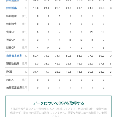
経常利益率
%
34.9
38.2
43.4
41.2
37.6
43.4
47.2
47.6
純利益率
%
18.6
21.6
26.4
21.9
21.4
24.0
26.8
28.7
特別利益
億円
0
0
1
0
0
0
0
0
特別損失
億円
0
0
0
1
0
0
0
0
営業CF
億円
5
9
7
5
5
23
13
27
投資CF
億円
-3
-1
-1
-16
-12
-15
7
3
財務CF
億円
4
14
-2
-4
-3
-4
-5
-7
自己資本比率
%
59.4
71.3
74.1
80.8
86.0
77.9
80.3
79.2
現預金残高
億円
15.3
38.2
42.3
26.6
16.9
22.0
37.8
61.3
ROE
%
31.4
17.7
23.2
19.8
15.8
20.8
23.2
24.8
のれん
億円
0
0
0
0
0
0
0
0
無形固定資産
億円
0
0
1
1
1
1
0
0
データ
についてCSVを取得する
有価証券報告書などの公開情報をもとに作成しています。数値の正確性・最新性は
保証せず、提出後の訂正には追従していません。重要な判断には一次情報をご参照
ください。