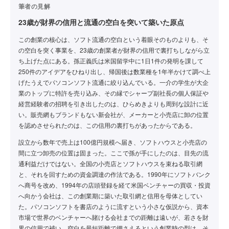
筆者の見解
23歳が財界の信用と流通の空白を突いて築いた原点
この創業の核心は、ソフト流通の空白という着眼そのものよりも、そ
の空白を突く事業を、23歳の創業者が財界の信用で裏打ちしながら立
ち上げた点にある。孫正義氏は米国留学中に1日1件の発明を課して
250件のアイデアをひねり出し、帰国後は数業種を1年半かけて調べ上
げたうえでパソコンソフト流通に絞り込んでいる。一介の学生が大企
業のトップに特許を売り込み、その縁でシャープ副社長の個人保証や
経営経験者の招聘を引き出したのは、ひらめきよりも周到な設計に近
い。販売網もブランドもない新会社が、メーカーと小売店に卸の位置
を認めさせられたのは、この信用の裏打ちがあったからである。
設立から数年で売上は100億円規模へ届き、ソフトハウスと小売店の
間に立つ卸売の位置は固まった。ここで孫が手にしたのは、目先の流
通利益だけではない。全国の小売店とソフトハウスを束ねる取引網
と、それを回すための資金調達の作法である。1990年にソフトバンク
へ商号を改め、1994年の店頭登録を経て米国ベンチャーの買収・投資
へ向かう会社は、この創業期に築いた取引網と信用を母体としてい
た。パソコンソフトを書店のように流すという小さな仮説から、資本
市場で世界のベンチャーへ賭ける会社までの距離は遠いが、若さを財
界の信用で補い、空白を最短距離で押さえるという創業時の型は、そ