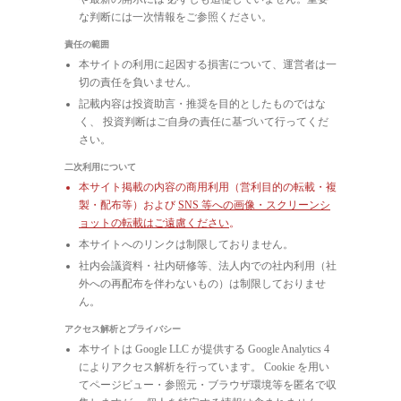
な判断には一次情報をご参照ください。
責任の範囲
本サイトの利用に起因する損害について、運営者は一
切の責任を負いません。
記載内容は投資助言・推奨を目的としたものではな
く、 投資判断はご自身の責任に基づいて行ってくだ
さい。
二次利用について
本サイト掲載の内容の商用利用（営利目的の転載・複
製・配布等）および
SNS 等への画像・スクリーンシ
ョットの転載はご遠慮ください
。
本サイトへのリンクは制限しておりません。
社内会議資料・社内研修等、法人内での社内利用（社
外への再配布を伴わないもの）は制限しておりませ
ん。
アクセス解析とプライバシー
本サイトは Google LLC が提供する Google Analytics 4
によりアクセス解析を行っています。 Cookie を用い
てページビュー・参照元・ブラウザ環境等を匿名で収