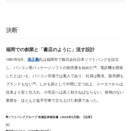
決断
福岡での創業と「書店のように」流す設計
1981年9月、
孫正義
氏は福岡市で株式会社日本ソフトバンクを設立
し、パソコン用パッケージソフトの卸売業を始めた
。電訳機を開発
[4]
したとはいえ、パソコン市場では素人であり、社員は数名、販売網も
ブランドもない
。しかも卸として中間に立つ以上、メーカーからは
[5]
従来より安く仕入れ、小売店へは高く卸さねばならない。前例のない
業態を、ほとんど徒手空拳で立ち上げた創業であった。
ソフトバンクグループ 有価証券報告書（2025年3月期）【沿革】
[
4
]