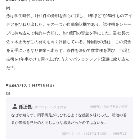
[
2
]
孫は学生時代、1日1件の発明を自らに課し、1年ほどで250件ものアイ
デアをひねり出した。その一つが自動翻訳機であり、試作機をシャー
プに持ち込んで特許を売却し、約1億円の資金を手にした。副社長の
佐々木正氏がこの発明を高く評価している。帰国後の孫は、この資金
を元手にいきなり創業へ走らず、条件を決めて数業種を選び、市場と
技術を1年半かけて調べ上げたうえでパソコンソフト流通に絞り込ん
だ
。
[3]
日経ビジネス（1987年1月19日）
[
3
]
孫正義
1995年ごろの当事者の証言
日本ソフトバンク 創業者
なぜか知らず、両手両足がしびれるような感覚を味わった。明治の若
者が黒船を見たのと同じような感覚だったのではないか。
日経ビジネス（1995年2月13日）、1995年2月