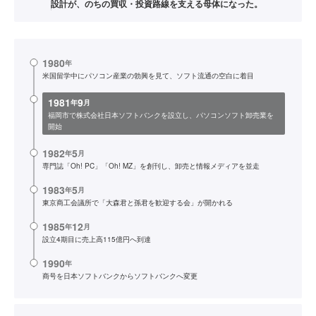
設計が、のちの買収・投資路線を支える母体になった。
1980
年
米国留学中にパソコン産業の勃興を見て、ソフト流通の空白に着目
1981
9
年
月
福岡市で株式会社日本ソフトバンクを設立し、パソコンソフト卸売業を
開始
1982
5
年
月
専門誌「Oh! PC」「Oh! MZ」を創刊し、卸売と情報メディアを並走
1983
5
年
月
東京商工会議所で「大森君と孫君を歓迎する会」が開かれる
1985
12
年
月
設立4期目に売上高115億円へ到達
1990
年
商号を日本ソフトバンクからソフトバンクへ変更