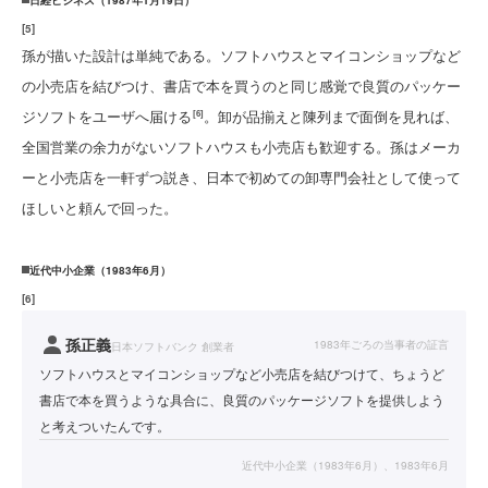
日経ビジネス（1987年1月19日）
[
5
]
孫が描いた設計は単純である。ソフトハウスとマイコンショップなど
の小売店を結びつけ、書店で本を買うのと同じ感覚で良質のパッケー
ジソフトをユーザへ届ける
。卸が品揃えと陳列まで面倒を見れば、
[6]
全国営業の余力がないソフトハウスも小売店も歓迎する。孫はメーカ
ーと小売店を一軒ずつ説き、日本で初めての卸専門会社として使って
ほしいと頼んで回った。
近代中小企業（1983年6月）
[
6
]
孫正義
1983年ごろの当事者の証言
日本ソフトバンク 創業者
ソフトハウスとマイコンショップなど小売店を結びつけて、ちょうど
書店で本を買うような具合に、良質のパッケージソフトを提供しよう
と考えついたんです。
近代中小企業（1983年6月）、1983年6月