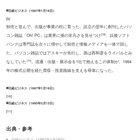
日経ビジネス（1987年1月19日）
[
9
]
卸売と並んで、出版が事業の柱に育った。設立の翌年に創刊したパソ
コン雑誌「Oh! PC」は業界に孫の非凡さを見せつけ
、以後ソフト
[10]
バンクは専門誌を次々に増やして卸売と情報メディアを一体で回し
た。パソコン雑誌ではアスキーが先行し、孫は西和彦をライバルとみ
なしていた
。流通・出版・展示会を1社で抱えるこの体制が、1994
[11]
年の株式公開を経た買収・投資路線を支える母体になった。
日経ビジネス（1987年1月19日）
[
10
]
日経ビジネス（1995年2月13日）
[
11
]
出典・参考
日経ビジネス（1987年1月19日）