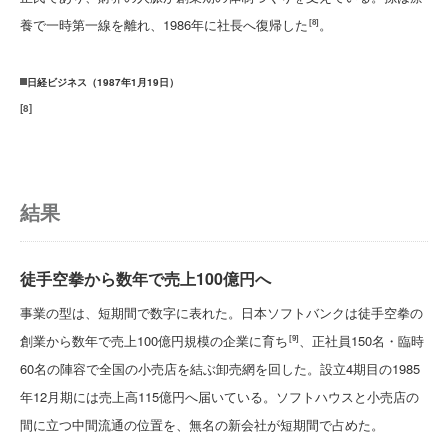
養で一時第一線を離れ、1986年に社長へ復帰した
。
[8]
日経ビジネス（1987年1月19日）
[
8
]
結果
徒手空拳から数年で売上100億円へ
事業の型は、短期間で数字に表れた。日本ソフトバンクは徒手空拳の
創業から数年で売上100億円規模の企業に育ち
、正社員150名・臨時
[9]
60名の陣容で全国の小売店を結ぶ卸売網を回した。設立4期目の1985
年12月期には売上高115億円へ届いている。ソフトハウスと小売店の
間に立つ中間流通の位置を、無名の新会社が短期間で占めた。