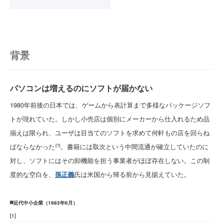
背景
パソコンは増えるのにソフトが届かない
1980年前後の日本では、ゲームから表計算まで多様なパッケージソフ
トが現れていた。しかし小売店は個別にメーカーから仕入れるため品
揃えは限られ、ユーザは目当てのソフトを求めて何軒もの店を回らね
ばならなかった
。書籍には取次という中間流通が確立していたのに
[1]
対し、ソフトにはその卸機能を担う事業者がほぼ存在しない。この制
度的な空白を、
孫正義
氏は米国から帰る前から見据えていた。
近代中小企業（1983年6月）
[
1
]