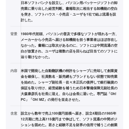
日本ソフトバンクを設立し、パソコン用パッケージソフトの卸
売業に乗り出した経営判断。書籍取次に相当する卸機能の空白
を突き、ソフトハウス・小売店・ユーザを1社で結ぶ流通を設
計した。
背景
1980年代初頭、パソコンの普及で多様なソフトが現れる一方、
メーカーから小売店へ届ける卸機能を担う事業者はほぼ存在し
なかった。書籍には取次があるのに、ソフトには中間流通の空
白が放置され、ユーザは複数の店を回らねば目当てのソフトに
辿り着けなかった。
内容
米国で開発した自動翻訳機の特許をシャープに売却して創業資
金を確保し、社員数名・販売網もブランドもない状態で卸売業
を始めた。シャープ副社長・佐々木正氏の後押しで銀行融資の
保証を取り付け、経営経験を補うため日本警備保障元副社長の
大森康彦氏を社長に迎え、自らは会長に退いた。専門誌「Oh!
PC」「Oh! MZ」の発行を並走させた。
含意
設立から数年で売上100億円規模へ届き、設立4期目の1985年
12月期に売上高115億円まで伸ばして、ソフト流通の中間ポジ
ションを固めた。若さと経験不足を財界の信用で補うこの創業