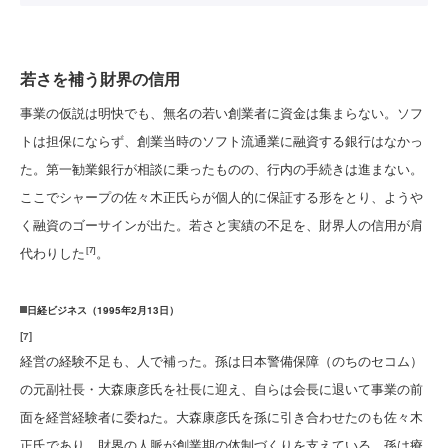
若さを補う財界の信用
事業の仮説は明快でも、無名の若い創業者に資金は集まらない。ソフ
トは担保にならず、創業当時のソフト流通業に融資する銀行はなかっ
た。第一勧業銀行が相談に乗ったものの、行内の手続きは進まない。
ここでシャープの佐々木正氏らが個人的に保証する形をとり、ようや
く融資のゴーサインが出た。若さと実績の不足を、財界人の信用が肩
代わりした
。
[7]
日経ビジネス（1995年2月13日）
[
7
]
経営の経験不足も、人で補った。孫は日本警備保障（のちのセコム）
の元副社長・大森康彦氏を社長に迎え、自らは会長に退いて事業の前
面を経営経験者に委ねた。大森康彦氏を孫に引き合わせたのも佐々木
正氏であり、財界の人脈が創業期の体制づくりを支えている。孫は療