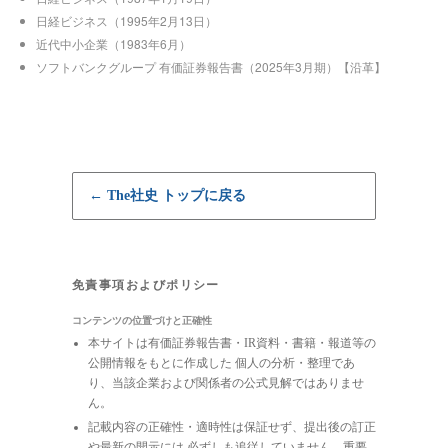
日経ビジネス（1995年2月13日）
近代中小企業（1983年6月）
ソフトバンクグループ 有価証券報告書（2025年3月期）【沿革】
← The社史 トップに戻る
免責事項およびポリシー
コンテンツの位置づけと正確性
本サイトは有価証券報告書・IR資料・書籍・報道等の
公開情報をもとに作成した 個人の分析・整理であ
り、当該企業および関係者の公式見解ではありませ
ん。
記載内容の正確性・適時性は保証せず、提出後の訂正
や最新の開示には 必ずしも追従していません。重要