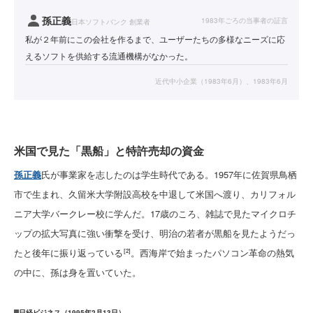
孫正義
1983年ごろの当事者の証言
日本ソフトバンク 創業者
私が２年前にこの会社を作るまで、ユーザーたちの多様なニーズに応
えるソフトを供給する流通機構がなかった。
近代中小企業（1983年6月）、1983年6月
米国で見た「黒船」と特許売却の資金
孫正義
氏が事業家を志したのは学生時代である。1957年に佐賀県鳥栖
市で生まれ、久留米大学附設高校を中退して米国へ渡り、カリフォル
ニア大学バークレー校に学んだ。17歳のころ、雑誌で見たマイクロチ
ップの拡大写真に強い衝撃を受け、明治の若者が黒船を見たようだっ
たと後年に振り返っている
。西海岸で始まったパソコン革命の熱気
[2]
の中に、孫は身を置いていた。
日経ビジネス（1995年2月13日）