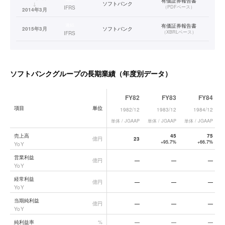
有価証券報告書
↓
ソフトバンク
（
PDFベース
）
IFRS
2014年3月
連結
有価証券報告書
2015年3月
ソフトバンク
（
XBRLベース
）
IFRS
2016年3月
連結
有価証券報告書
↓
ソフトバンクグループ
（
XBRLベース
）
IFRS
2023年3月
ソフトバンクグループ
の長期業績（年度別データ）
連結
2024年3月
ソフトバンクグループ
—
IFRS
FY82
FY83
FY84
2025年3月
連結
有価証券報告書
↓
ソフトバンクグループ
項目
単位
（
XBRLベース
）
IFRS
1982/12
1983/12
1984/12
2026年3月
単体 / JGAAP
単体 / JGAAP
単体 / JGAAP
単
ソフトバンクグループ
の長期業績データ一覧
売上高
45
75
億円
23
+95.7%
+66.7%
YoY
営業利益
億円
—
—
—
YoY
経常利益
億円
—
—
—
YoY
当期純利益
億円
—
—
—
YoY
純利益率
%
—
—
—