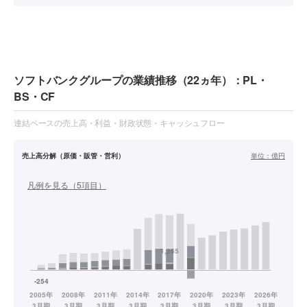
ソフトバンクグループの業績推移（22ヵ年）：PL・
BS・CF
連結ベースの売上高・利益・財政状態・キャッシュフロー
売上高分解（原価・販管・営利）
単位：
億円
凡例を見る（
5
項目）