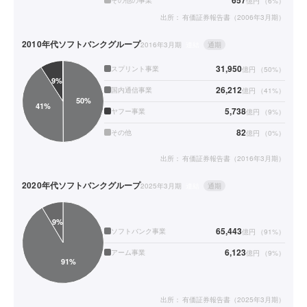
657
その他の事業
億円
（
6
%）
出所：
有価証券報告書（2006年3月期）
2010年代
ソフトバンクグループ
2016年3月期
連結
通期
31,950
スプリント事業
億円
（
50
%）
26,212
国内通信事業
億円
（
41
%）
5,738
ヤフー事業
億円
（
9
%）
82
その他
億円
（
0
%）
出所：
有価証券報告書（2016年3月期）
2020年代
ソフトバンクグループ
2025年3月期
連結
通期
65,443
ソフトバンク事業
億円
（
91
%）
6,123
アーム事業
億円
（
9
%）
出所：
有価証券報告書（2025年3月期）