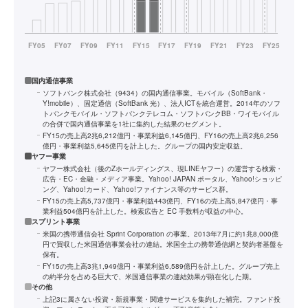
国内通信事業
ソフトバンク株式会社（9434）の国内通信事業。モバイル（SoftBank・
Y!mobile）、固定通信（SoftBank 光）、法人ICTを統合運営。2014年のソフ
トバンクモバイル・ソフトバンクテレコム・ソフトバンクBB・ワイモバイル
の合併で国内通信事業を1社に集約した結果のセグメント。
FY15の売上高2兆6,212億円・事業利益6,145億円、FY16の売上高2兆6,256
億円・事業利益5,645億円を計上した。グループの国内安定収益。
ヤフー事業
ヤフー株式会社（後のZホールディングス、現LINEヤフー）の運営する検索・
広告・EC・金融・メディア事業。Yahoo! JAPAN ポータル、Yahoo!ショッピ
ング、Yahoo!カード、Yahoo!ファイナンス等のサービス群。
FY15の売上高5,737億円・事業利益443億円、FY16の売上高5,847億円・事
業利益504億円を計上した。検索広告と EC 手数料が収益の中心。
スプリント事業
米国の携帯通信会社 Sprint Corporation の事業。2013年7月に約1兆8,000億
円で買収した米国通信事業会社の連結。米国全土の携帯通信網と契約者基盤を
保有。
FY15の売上高3兆1,949億円・事業利益6,589億円を計上した。グループ売上
の約半分を占める巨大で、米国通信事業の連結効果が顕在化した期。
その他
上記3に属さない投資・新規事業・関連サービスを集約した補完。ファンド投