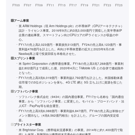
アーム事業
英 ARM Holdings（現 Arm Holdings plc）の半導体IP（CPUアーキテクチャ）
設計・ライセンス事業。2016年9月に約3兆3,000億円で買収した英半導体IP
企業の連結事業。スマートフォン向けCPUコアのIPライセンスが収益の中
心。
FY17の売上高2,023億円・事業損失313億円、FY24の売上高6,123億円・事
業利益476億円を計上した。AI向け半導体需要の拡大と2023年9月の米
Nasdaq再上場で投資回収を本格化させた。
スプリント事業
米 Sprint Corporation の携帯通信事業。FY18の売上高3兆7,268億円・事業利
益2,802億円まで成長した後、2020年4月に T-Mobile US との合併で連結除外
となった。
FY17の売上高3兆6,019億円・事業利益2,792億円を計上した。米国移動体通
信市場での3位ポジションを保ち、4G LTE 網と 5G 立ち上げに資源を投じた
期。
ソフトバンク事業
ソフトバンク株式会社（9434）の国内通信事業。FY17から名称を「国内通信
事業」から「ソフトバンク事業」に変更した。モバイル・ブロードバンド・法
人ICT・PayPay等を統合運営。
FY17の売上高3兆6,088億円・事業利益6,847億円、FY18の売上高は単独セグ
メント開示なし（4兆6,562億円相当）を計上した。グループの国内安定収
益。
ブライトスター事業
米 Brightstar Corp.（携帯端末流通事業）の事業。2014年に約1,400億円で取
得した米国・新興国向け携帯端末流通会社の連結事業。