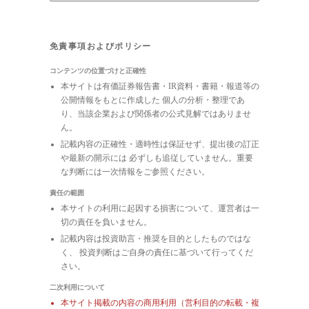
免責事項およびポリシー
コンテンツの位置づけと正確性
本サイトは有価証券報告書・IR資料・書籍・報道等の
公開情報をもとに作成した 個人の分析・整理であ
り、当該企業および関係者の公式見解ではありませ
ん。
記載内容の正確性・適時性は保証せず、提出後の訂正
や最新の開示には 必ずしも追従していません。重要
な判断には一次情報をご参照ください。
責任の範囲
本サイトの利用に起因する損害について、運営者は一
切の責任を負いません。
記載内容は投資助言・推奨を目的としたものではな
く、 投資判断はご自身の責任に基づいて行ってくだ
さい。
二次利用について
本サイト掲載の内容の商用利用（営利目的の転載・複