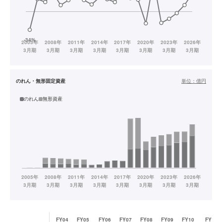
のれん・無形固定資産
単位：
億円
のれん
無形資産
FY04
FY05
FY06
FY07
FY08
FY09
FY10
FY11