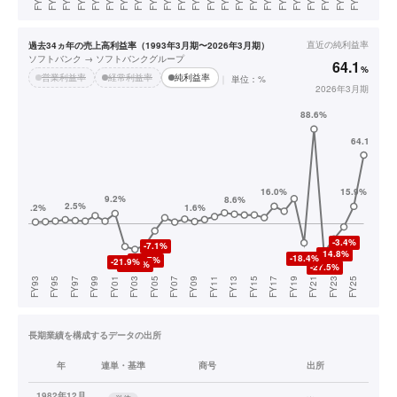
直近の
純利益率
過去34ヵ年の売上高利益率（1993年3月期〜2026年3月期）
ソフトバンク → ソフトバンクグループ
64.1
%
営業利益率
経常利益率
純利益率
単位：%
2026年3月期
長期業績を構成するデータの出所
年
連単・基準
商号
出所
1982年12月