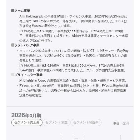
アーム事業
Arm Holdings plc の半導体IP設計・ライセンス事業。2023年9月の米Nasdaq
再上場で SBG の保有株式の一部を売却し、約60億ドルを回収した。SBG は
引き続き約90%の親会社として連結。
FY19の売上高1,970億円・事業損失111億円から、FY24の売上高6,123億
円・事業利益476億円まで成長した。AI向け半導体需要とデータセンター市場
の拡大で収益が伸びた。
ソフトバンク事業
ソフトバンク株式会社（9434）の国内通信・法人ICT・LINEヤフー・PayPay
事業を統合した。SBGが約40%（直接保有）・約50%（間接保有含む）の親
会社として連結。
FY19の売上高4兆8,624億円・事業利益8,156億円から、FY24の売上高6兆
5,442億円・事業利益9,063億円まで成長した。グループの国内安定収益柱。
ブライトスター事業
米 Brightstar Corp. の携帯端末流通・物流・買取・保険・修理サービス事業。
FY19の売上高9,554億円・事業損失53億円を計上した後、FY20以降は連結業
績への寄与が縮小し、SBGの中核からは外れた。新興国・米国向け携帯端末
流通の継続運営。
2026
年3月期
セグメント売上高
セグメント利益
セグメント利益率
単位：
億円