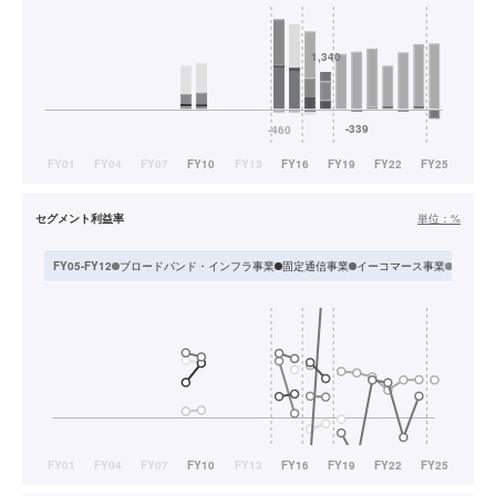
セグメント利益率
単位：
%
ブロードバンド・インフラ事業
固定通信事業
イーコマース事業
インタ
FY05-FY12