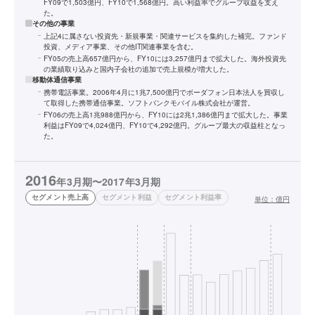
FY09で1,503億円、FY10で1,568億円。高い利益率でグループ収益を支え
た。
その他の事業
上記4に属さない投資先・新規事業・関連サービスを集約した補完。ファンド
投資、メディア事業、その他IT関連事業を含む。
FY05の売上高657億円から、FY10には3,257億円まで拡大した。海外投資先
の業績取り込みと国内子会社の追加で売上規模が増大した。
移動体通信事業
携帯電話事業。2006年4月に1兆7,500億円でボーダフォン日本法人を買収し
て取得した携帯通信事業。ソフトバンクモバイル株式会社が運営。
FY06の売上高1兆988億円から、FY10には2兆1,386億円まで拡大した。事業
利益はFY09で4,024億円、FY10で4,292億円。グループ最大の収益柱となっ
た。
2016
年3月期〜2017年3月期
セグメント売上高
セグメント利益
セグメント利益率
単位：
億円