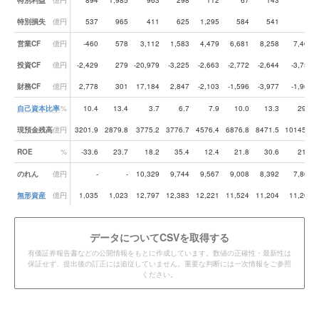
特別利益
億円
894
1,985
963
298
112
67
143
-
特別損失
億円
537
965
411
625
1,295
584
541
-
営業CF
億円
-460
578
3,112
1,583
4,479
6,681
8,258
7,402
投資CF
億円
-2,429
279
-20,979
-3,225
-2,663
-2,772
-2,644
-3,757
財務CF
億円
2,778
301
17,184
2,847
-2,103
-1,596
-3,977
-1,967
自己資本比率
%
10.4
13.4
3.7
6.7
7.9
10.0
13.3
29.3
現預金残高
億円
3201.9
2879.8
3775.2
3776.7
4576.4
6876.8
8471.5
10145.6
ROE
%
-33.6
23.7
18.2
35.4
12.4
21.8
30.6
21.9
のれん
億円
-
-
10,329
9,744
9,567
9,008
8,392
7,802
無形資産
億円
1,035
1,023
12,797
12,383
12,221
11,524
11,204
11,265
データ
についてCSVを取得する
有価証券報告書などの公開情報をもとに作成しています。数値の正確性・最新性は
保証せず、提出後の訂正には追従していません。重要な判断には一次情報をご参照
ください。