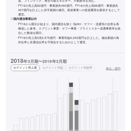
資、フィンテック、再生可能エネルギー、不動産等を含む。
FY15の売上高82億円・事業損失460億円、FY16の売上高86億円・事業損失
457億円を計上した赤字基調の補完。新規事業への投資費用を吸収するとして
運営。
国内通信事業以外
FY16から開示が始まり、国内通信を除く Sprint・ヤフー・流通等の合算を再
構成した参考。スプリント事業・ヤフー事業・ブライトスター流通事業等を統
合した数値を開示。
FY16の売上高3兆5,575億円・事業利益6,202億円を計上した。連結業績の海
外比率と非通信比率を可視化するためのとして運営。
2018
年3月期〜2019年3月期
セグメント売上高
セグメント利益
セグメント利益率
単位：
億円