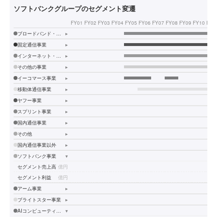
ソフトバンクグループのセグメント変遷
FY01
FY02
FY03
FY04
FY05
FY06
FY07
FY08
FY09
FY10
FY1
ブロードバンド・インフラ事業
▸
固定通信事業
▸
インターネット・カルチャー事業
▸
その他の事業
▸
イーコマース事業
▸
移動体通信事業
▸
ヤフー事業
▸
スプリント事業
▸
国内通信事業
▸
その他
▸
国内通信事業以外
▸
ソフトバンク事業
▾
セグメント売上高
億円
セグメント利益
億円
アーム事業
▸
ブライトスター事業
▸
AIコンピューティング事業
▾