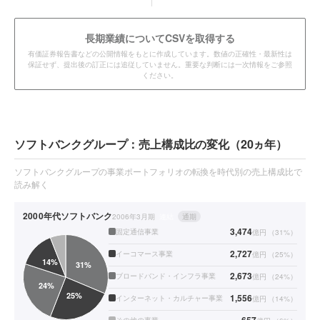
長期業績についてCSVを取得する
有価証券報告書などの公開情報をもとに作成しています。数値の正確性・最新性は
保証せず、提出後の訂正には追従していません。重要な判断には一次情報をご参照
ください。
ソフトバンクグループ：売上構成比の変化（20ヵ年）
ソフトバンクグループの事業ポートフォリオの転換を時代別の売上構成比で
読み解く
2000年代
ソフトバンク
2006年3月期
連結
通期
3,474
固定通信事業
億円
（
31
%）
2,727
イーコマース事業
億円
（
25
%）
2,673
ブロードバンド・インフラ事業
億円
（
24
%）
1,556
インターネット・カルチャー事業
億円
（
14
%）