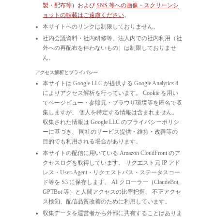
製・配布等）および
SNS 等への画像・スクリーンシ
ョットの転載はご遠慮ください
。
本サイトへのリンクは制限しておりません。
社内会議資料・社内研修等、法人内での社内利用（社
外への再配布を伴わないもの）は制限しておりませ
ん。
アクセス解析とプライバシー
本サイトは Google LLC が提供する Google Analytics 4
によりアクセス解析を行っています。 Cookie を用い
てページビュー・参照元・ブラウザ環境等を匿名で収
集しますが、 個人を特定する情報は含まれません。
収集された情報は Google LLC のプライバシーポリシ
ーに基づき、 同社のサービス提供・維持・改善等の
目的でも利用される場合があります。
本サイトの配信に用いている Amazon CloudFront のア
クセスログを取得しています。 リクエスト元 IP アド
レス・User-Agent・リクエストパス・ステータスコー
ド等を S3 に保存します。 AI クローラー（ClaudeBot,
GPTBot 等）と人間アクセスの比率把握、 不正アクセ
ス検知、配信品質改善のために利用しています。
収集データを運営者から外部に共有することはありま