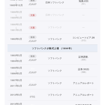
単体
知識.2(3)
↓
日本ソフトバンク
（
51
）
JGAAP
1985年12月
1986年3月
↓
日本ソフトバンク
—
欠落
1989年3月
1990年3月
↓
ソフトバンク
—
欠落
1991年3月
単体
コンピュートピア.26
1992年3月
ソフトバンク
（
313
）
JGAAP
ソフトバンク
が株式上場
（
1994
年）
1993年3月
単体
証券調査.
↓
ソフトバンク
（
305
）
JGAAP
1994年3月
1995年3月
連結
証券.50(3)
↓
ソフトバンク
（
588
）
JGAAP
1996年3月
1997年3月
連結
↓
ソフトバンク
アニュアルレポート
JGAAP
2011年3月
連結
2012年3月
ソフトバンク
アニュアルレポート
IFRS
2013年3月
連結