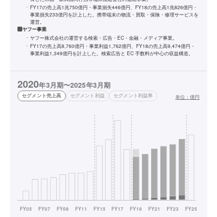
FY17の売上高1兆750億円・事業損失446億円、FY18の売上高1兆826億円・
事業損失233億円を計上した。携帯端末の物流・買取・保険・修理サービスを
運営。
ヤフー事業
ヤフー株式会社の運営する検索・広告・EC・金融・メディア事業。
FY17の売上高8,760億円・事業利益1,762億円、FY18の売上高9,474億円・
事業利益1,349億円を計上した。検索広告と EC 手数料が中心の収益構造。
2020
年3月期〜2025年3月期
セグメント売上高
セグメント利益
セグメント利益率
単位：
億円