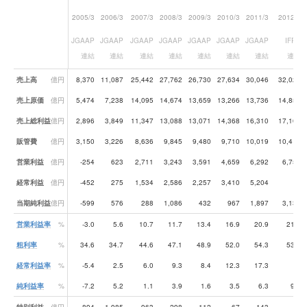
2005/3
2006/3
2007/3
2008/3
2009/3
2010/3
2011/3
2012/3
JGAAP
JGAAP
JGAAP
JGAAP
JGAAP
JGAAP
JGAAP
IFRS
連結
連結
連結
連結
連結
連結
連結
連結
業績データ一覧
売上高
億円
8,370
11,087
25,442
27,762
26,730
27,634
30,046
32,024
売上原価
億円
5,474
7,238
14,095
14,674
13,659
13,266
13,736
14,858
売上総利益
億円
2,896
3,849
11,347
13,088
13,071
14,368
16,310
17,167
販管費
億円
3,150
3,226
8,636
9,845
9,480
9,710
10,019
10,414
営業利益
億円
-254
623
2,711
3,243
3,591
4,659
6,292
6,753
経常利益
億円
-452
275
1,534
2,586
2,257
3,410
5,204
-
当期純利益
億円
-599
576
288
1,086
432
967
1,897
3,138
営業利益率
%
-3.0
5.6
10.7
11.7
13.4
16.9
20.9
21.1
粗利率
%
34.6
34.7
44.6
47.1
48.9
52.0
54.3
53.6
経常利益率
%
-5.4
2.5
6.0
9.3
8.4
12.3
17.3
-
純利益率
%
-7.2
5.2
1.1
3.9
1.6
3.5
6.3
9.8