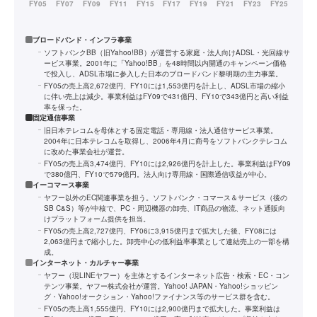
ブロードバンド・インフラ事業
ソフトバンクBB（旧Yahoo!BB）が運営する家庭・法人向けADSL・光回線サ
ービス事業。2001年に「Yahoo!BB」を48時間以内開通のキャンペーン価格
で投入し、ADSL市場に参入した日本のブロードバンド黎明期の主力事業。
FY05の売上高2,672億円、FY10には1,553億円を計上し、ADSL市場の縮小
に伴い売上は減少。事業利益はFY09で431億円、FY10で343億円と高い利益
率を保った。
固定通信事業
旧日本テレコムを母体とする固定電話・専用線・法人通信サービス事業。
2004年に日本テレコムを取得し、2006年4月に商号をソフトバンクテレコム
に改めた事業会社が運営。
FY05の売上高3,474億円、FY10には2,926億円を計上した。事業利益はFY09
で380億円、FY10で579億円。法人向け専用線・国際通信収益が中心。
イーコマース事業
ヤフー以外のEC関連事業を担う。ソフトバンク・コマース＆サービス（後の
SB C&S）等が中核で、PC・周辺機器の卸売、IT商品の物流、ネット通販向
けプラットフォーム提供を担当。
FY05の売上高2,727億円、FY06に3,915億円まで拡大した後、FY08には
2,063億円まで縮小した。卸売中心の低利益率事業として連結売上の一部を構
成。
インターネット・カルチャー事業
ヤフー（現LINEヤフー）を主体とするインターネット広告・検索・EC・コン
テンツ事業。ヤフー株式会社が運営。Yahoo! JAPAN・Yahoo!ショッピン
グ・Yahoo!オークション・Yahoo!ファイナンス等のサービス群を含む。
FY05の売上高1,555億円、FY10には2,900億円まで拡大した。事業利益は