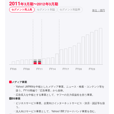
2011
年3月期〜2012年3月期
セグメント売上高
セグメント利益
セグメント利益率
単位：
億円
メディア事業
Yahoo! JAPANを中核としたメディア事業。ニュース・検索・コンテンツ等を
扱う。FY10再編で「広告事業」から改称。
広告収入を中核とする事業として、ヤフーの主力収益柱を担う事業。
BS事業
ビジネスサービス事業。企業向けインターネットサービス・決済・認証等を扱
う。
法人向けサービス事業として、Yahoo! BBブロードバンド事業を含む。