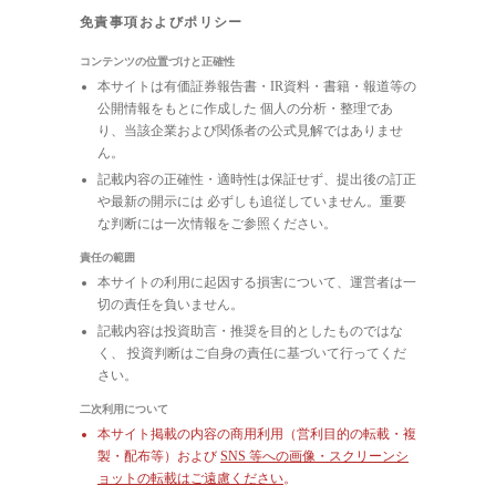
免責事項およびポリシー
コンテンツの位置づけと正確性
本サイトは有価証券報告書・IR資料・書籍・報道等の
公開情報をもとに作成した 個人の分析・整理であ
り、当該企業および関係者の公式見解ではありませ
ん。
記載内容の正確性・適時性は保証せず、提出後の訂正
や最新の開示には 必ずしも追従していません。重要
な判断には一次情報をご参照ください。
責任の範囲
本サイトの利用に起因する損害について、運営者は一
切の責任を負いません。
記載内容は投資助言・推奨を目的としたものではな
く、 投資判断はご自身の責任に基づいて行ってくだ
さい。
二次利用について
本サイト掲載の内容の商用利用（営利目的の転載・複
製・配布等）および
SNS 等への画像・スクリーンシ
ョットの転載はご遠慮ください
。