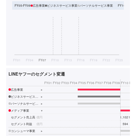
広告事業
ビジネスサービス事業
パーソナルサービス事業
FY05-FY09
FY10-FY11
LINEヤフーのセグメント変遷
FY01
FY02
FY03
FY04
FY05
FY06
FY07
FY08
FY09
FY10
FY1
広告事業
▸
ビジネスサービス事業
▸
パーソナルサービス事業
▸
メディア事業
▾
セグメント売上高
億円
1,102
1,10
セグメント利益
億円
594
60
コンシューマ事業
▸