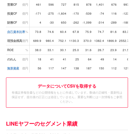
営業CF
億円
461
596
727
815
878
1,401
676
997
投資CF
億円
-171
-275
-1,604
-170
-539
-74
116
-123
財務CF
億円
4
-30
650
-262
-1,099
-314
-289
-188
自己資本比率
%
73.8
74.6
60.4
67.8
75.9
74.7
81.6
83.3
現預金残高
億円
689.9
980.4
752.1
1130.3
370.0
1382.4
1866.9
2552.7
4
ROE
%
38.0
33.1
30.1
25.0
31.6
26.7
23.9
21.5
のれん
億円
18
41
41
25
64
49
14
6
無形資産
億円
56
117
147
138
187
150
112
121
データ
についてCSVを取得する
有価証券報告書などの公開情報をもとに作成しています。数値の正確性・最新性は
保証せず、提出後の訂正には追従していません。重要な判断には一次情報をご参照
ください。
LINEヤフーのセグメント業績