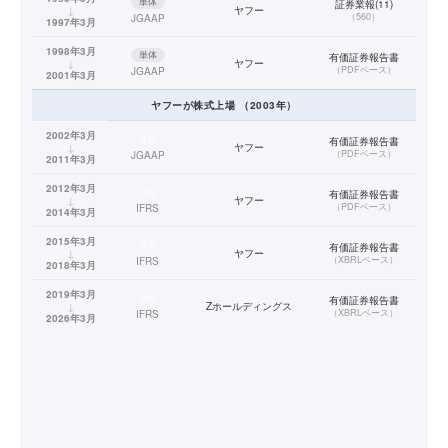
単体
証券業報(11)
↓
ヤフー
（
560
）
JGAAP
1997年3月
1998年3月
単体
有価証券報告書
↓
ヤフー
（
PDFベース
）
JGAAP
2001年3月
ヤフー
が株式上場
（
2003
年）
2002年3月
連結
有価証券報告書
↓
ヤフー
（
PDFベース
）
JGAAP
2011年3月
2012年3月
連結
有価証券報告書
↓
ヤフー
（
PDFベース
）
IFRS
2014年3月
2015年3月
連結
有価証券報告書
↓
ヤフー
（
XBRLベース
）
IFRS
2018年3月
2019年3月
連結
有価証券報告書
↓
Zホールディングス
（
XBRLベース
）
IFRS
2026年3月