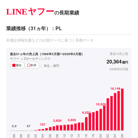
LINEヤフー
の長期業績
業績推移（31ヵ年）：PL
有価証券報告書などの公開データに基づく長期データ
直近の
売上高
過去31ヵ年の売上高（1996年3月期〜2026年3月期）
ヤフー → Zホールディングス
20,364
億円
連結
単体
単位：
億円
2026年3月期