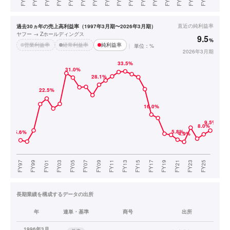
直近の
純利益率
過去30ヵ年の売上高利益率（1997年3月期〜2026年3月期）
ヤフー → Zホールディングス
9.5
%
営業利益率
経常利益率
純利益率
単位：%
2026年3月期
長期業績を構成するデータの出所
年
連単・基準
商号
出所
1996年3月