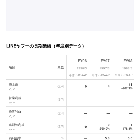
LINEヤフー
の長期業績（年度別データ）
FY96
FY97
FY98
項目
単位
1996/3
1997/3
1998/3
単体 / JGAAP
単体 / JGAAP
単体 / JGAAP
単
LINEヤフー
の長期業績データ一覧
売上高
13
億円
0
4
+207.3%
YoY
営業利益
億円
—
—
—
YoY
経常利益
億円
—
—
—
YoY
当期純利益
0
1
億円
-0
+560.0%
+178.3%
YoY
純利益率
%
—
5.6
5.0