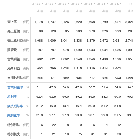
JGAAP
JGAAP
JGAAP
JGAAP
JGAAP
JGAAP
JGAAP
IFRS
連結
連結
連結
連結
連結
連結
連結
連結
業績データ一覧
売上高
億円
1,178
1,737
2,126
2,620
2,658
2,799
2,924
3,021
売上原価
億円
89
128
85
283
278
326
293
280
売上総利益
億円
1,088
1,609
2,041
2,338
2,379
2,472
2,631
2,741
販管費
億円
487
787
978
1,090
1,033
1,034
1,035
1,090
営業利益
億円
602
821
1,062
1,248
1,346
1,438
1,596
1,650
経常利益
億円
603
799
1,028
1,215
1,329
1,434
1,602
-
当期純利益
億円
365
471
580
626
747
835
922
1,006
営業利益率
%
51.1
47.3
50.0
47.6
50.7
51.4
54.6
54.6
粗利率
%
92.4
92.6
96.0
89.2
89.5
88.3
90.0
90.7
経常利益率
%
51.2
46.0
48.4
46.4
50.0
51.2
54.8
-
純利益率
%
31.0
27.1
27.3
23.9
28.1
29.8
31.5
33.3
特別利益
億円
6
22
8
0
16
4
12
-
特別損失
億円
1
21
19
75
81
31
39
-