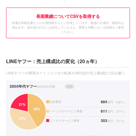
長期業績についてCSVを取得する
有価証券報告書などの公開情報をもとに作成しています。数値の正確性・最新性は
保証せず、提出後の訂正には追従していません。重要な判断には一次情報をご参照
ください。
LINEヤフー：売上構成比の変化（20ヵ年）
LINEヤフーの事業ポートフォリオの転換を時代別の売上構成比で読み解く
2000年代
ヤフー
2006年3月期
連結
通期
684
広告事業
億円
（
42
%）
611
パーソナルサービス事業
億円
（
37
%）
353
ビジネスサービス事業
億円
（
21
%）