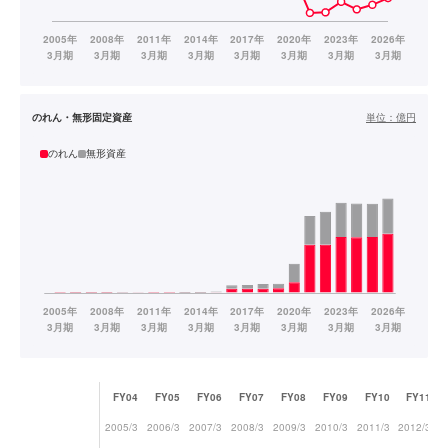
のれん・無形固定資産
単位：
億円
のれん
無形資産
FY04
FY05
FY06
FY07
FY08
FY09
FY10
FY11
2005/3
2006/3
2007/3
2008/3
2009/3
2010/3
2011/3
2012/3
2