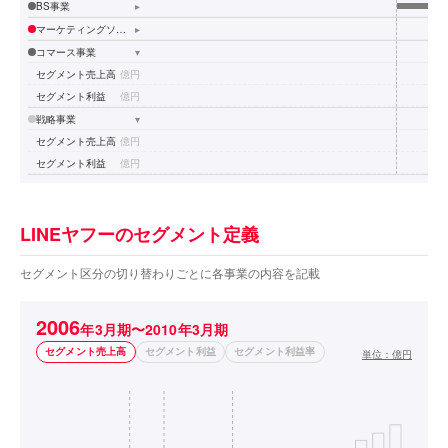
BS事業
▸
マーケティングソリューション事業
▸
コマース事業
▾
セグメント売上高
億円
セグメント利益
億円
戦略事業
▾
セグメント売上高
億円
セグメント利益
億円
LINEヤフーのセグメント定義
セグメント区分の切り替わりごとに各事業の内容を記載
2006
年3月期〜2010年3月期
セグメント売上高
セグメント利益
セグメント利益率
単位：
億円