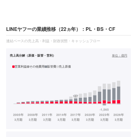
LINEヤフーの業績推移（22ヵ年）：PL・BS・CF
連結ベースの売上高・利益・財政状態・キャッシュフロー
売上高分解（原価・販管・営利）
単位：
億円
営業利益
その他費用
販管費
売上原価