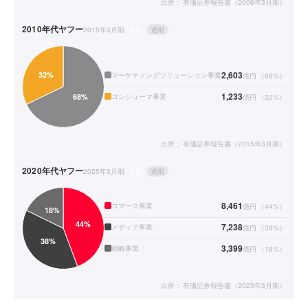
出所：
有価証券報告書（2006年3月期）
2010年代
ヤフー
2015年3月期
連結
通期
2,603
マーケティングソリューション事業
億円
（
68
%）
1,233
コンシューマ事業
億円
（
32
%）
出所：
有価証券報告書（2015年3月期）
2020年代
ヤフー
2025年3月期
連結
通期
8,461
コマース事業
億円
（
44
%）
7,238
メディア事業
億円
（
38
%）
3,399
戦略事業
億円
（
18
%）
出所：
有価証券報告書（2025年3月期）