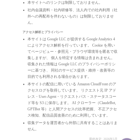
本サイトへのリンクは制限しておりません。
社内会議資料・社内研修等、法人内での社内利用（社
外への再配布を伴わないもの）は制限しておりませ
ん。
アクセス解析とプライバシー
本サイトは Google LLC が提供する Google Analytics 4
によりアクセス解析を行っています。 Cookie を用い
てページビュー・参照元・ブラウザ環境等を匿名で収
集しますが、 個人を特定する情報は含まれません。
収集された情報は Google LLC のプライバシーポリシ
ーに基づき、 同社のサービス提供・維持・改善等の
目的でも利用される場合があります。
本サイトの配信に用いている Amazon CloudFront のア
クセスログを取得しています。 リクエスト元 IP アド
レス・User-Agent・リクエストパス・ステータスコー
ド等を S3 に保存します。 AI クローラー（ClaudeBot,
GPTBot 等）と人間アクセスの比率把握、 不正アクセ
ス検知、配信品質改善のために利用しています。
収集データを運営者から外部に共有することはありま
せん。
最終改定: 2026年5月