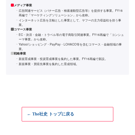
メディア事業
広告関連サービス（バナー広告・検索連動型広告等）を提供する事業。FY16
再編で「マーケティングソリューション」から改称。
インターネット広告を主軸とした事業として、ヤフーの主力収益柱を担う事
業。
コマース事業
EC・決済・金融・トラベル等の電子商取引関連事業。FY16再編で「コンシュ
ーマ事業」から改称。
Yahoo!ショッピング・PayPay・LOHACO等を含むコマース・金融領域の事
業。
戦略事業
新規育成事業・投資育成事業を集約した事業。FY16再編で新設。
新規事業・買収先事業を集約した育成領域。
← The社史 トップに戻る