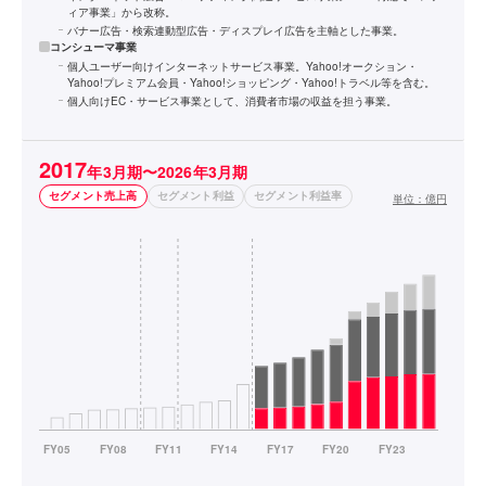
ィア事業」から改称。
バナー広告・検索連動型広告・ディスプレイ広告を主軸とした事業。
コンシューマ事業
個人ユーザー向けインターネットサービス事業。Yahoo!オークション・
Yahoo!プレミアム会員・Yahoo!ショッピング・Yahoo!トラベル等を含む。
個人向けEC・サービス事業として、消費者市場の収益を担う事業。
2017
年3月期〜2026年3月期
セグメント売上高
セグメント利益
セグメント利益率
単位：
億円