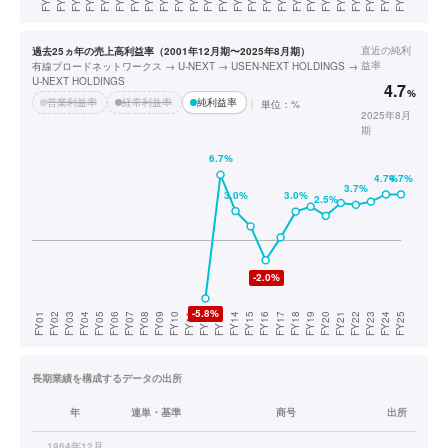
直近の
純利
過去25ヵ年の売上高利益率（2001年12月期〜2025年8月期）
益率
有線ブロードネットワークス → U-NEXT → USEN-NEXT HOLDINGS →
U-NEXT HOLDINGS
4.7
%
営業利益率
経常利益率
純利益率
単位：%
2025年8月
期
長期業績を構成するデータの出所
年
連単・基準
商号
出所
1964年12月