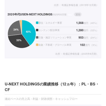
出所：
有価証券報告書（2015年12月期）
2020年代
USEN-NEXT HOLDINGS
2025年8月期
連結
通期
1,568
通信・エネルギー事業
億円
（
40
%）
1,280
コンテンツ配信事業
億円
（
33
%）
953
店舗・施設ソリューション事業
億円
（
24
%）
102
金融・不動産・グローバル事業
億円
（
3
%）
出所：
有価証券報告書（2025年8月期）
U-NEXT HOLDINGSの業績推移（12ヵ年）：PL・BS・
CF
連結ベースの売上高・利益・財政状態・キャッシュフロー