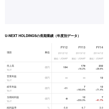
U-NEXT HOLDINGS
の長期業績（年度別データ）
FY12
FY13
FY14
項目
単位
2012/12
2013/12
2014/12
連結 / JGAAP
連結 / JGAAP
連結 / JGAAP
連
U-NEXT HOLDINGS
の長期業績データ一覧
売上高
179
232
億円
154
+16.2%
+29.6%
YoY
営業利益
億円
—
—
12
YoY
経常利益
7
12
億円
-11
+163.6%
+71.4%
YoY
当期純利益
12
7
億円
-9
+233.3%
−41.7%
YoY
純利益率
%
-5.8
6.7
3.0