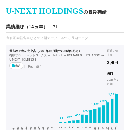
U-NEXT HOLDINGS
の長期業績
業績推移（14ヵ年）：PL
有価証券報告書などの公開データに基づく長期データ
直近の
売
過去25ヵ年の売上高（2001年12月期〜2025年8月期）
上高
有線ブロードネットワークス → U-NEXT → USEN-NEXT HOLDINGS →
U-NEXT HOLDINGS
3,904
連結
単位：
億円
億円
2025年8
月期