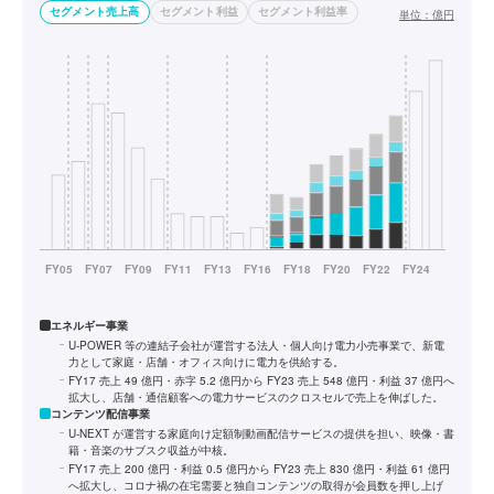
セグメント売上高
セグメント利益
セグメント利益率
単位：
億円
エネルギー事業
U-POWER 等の連結子会社が運営する法人・個人向け電力小売事業で、新電
力として家庭・店舗・オフィス向けに電力を供給する。
FY17 売上 49 億円・赤字 5.2 億円から FY23 売上 548 億円・利益 37 億円へ
拡大し、店舗・通信顧客への電力サービスのクロスセルで売上を伸ばした。
コンテンツ配信事業
U-NEXT が運営する家庭向け定額制動画配信サービスの提供を担い、映像・書
籍・音楽のサブスク収益が中核。
FY17 売上 200 億円・利益 0.5 億円から FY23 売上 830 億円・利益 61 億円
へ拡大し、コロナ禍の在宅需要と独自コンテンツの取得が会員数を押し上げ