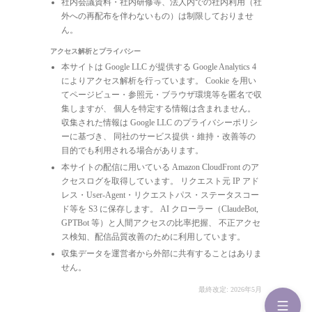
社内会議資料・社内研修等、法人内での社内利用（社
外への再配布を伴わないもの）は制限しておりませ
ん。
アクセス解析とプライバシー
本サイトは Google LLC が提供する Google Analytics 4
によりアクセス解析を行っています。 Cookie を用い
てページビュー・参照元・ブラウザ環境等を匿名で収
集しますが、 個人を特定する情報は含まれません。
収集された情報は Google LLC のプライバシーポリシ
ーに基づき、 同社のサービス提供・維持・改善等の
目的でも利用される場合があります。
本サイトの配信に用いている Amazon CloudFront のア
クセスログを取得しています。 リクエスト元 IP アド
レス・User-Agent・リクエストパス・ステータスコー
ド等を S3 に保存します。 AI クローラー（ClaudeBot,
GPTBot 等）と人間アクセスの比率把握、 不正アクセ
ス検知、配信品質改善のために利用しています。
収集データを運営者から外部に共有することはありま
せん。
最終改定: 2026年5月