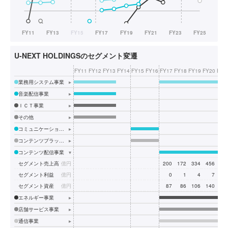
U-NEXT HOLDINGSのセグメント変遷
FY11
FY12
FY13
FY14
FY15
FY16
FY17
FY18
FY19
FY20
FY2
業務用システム事業
▸
音楽配信事業
▸
ＩＣＴ事業
▸
その他
▸
コミュニケーションネットワーク事業
▸
コンテンツプラットフォーム事業
▸
コンテンツ配信事業
▾
セグメント売上高
億円
200
172
334
456
59
セグメント利益
億円
0
1
4
7
5
セグメント資産
億円
87
86
106
140
20
エネルギー事業
▸
店舗サービス事業
▸
通信事業
▸