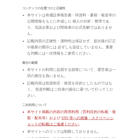
コンテンツの位置づけと正確性
本サイトは有価証券報告書・IR資料・書籍・報道等の
公開情報をもとに作成した 個人の分析・整理であ
り、当該企業および関係者の公式見解ではありませ
ん。
記載内容の正確性・適時性は保証せず、提出後の訂正
や最新の開示には 必ずしも追従していません。重要
な判断には一次情報をご参照ください。
責任の範囲
本サイトの利用に起因する損害について、運営者は一
切の責任を負いません。
記載内容は投資助言・推奨を目的としたものではな
く、 投資判断はご自身の責任に基づいて行ってくだ
さい。
二次利用について
本サイト掲載の内容の商用利用（営利目的の転載・複
製・配布等）および
SNS 等への画像・スクリーンシ
ョットの転載はご遠慮ください
。
本サイトへのリンクは制限しておりません。