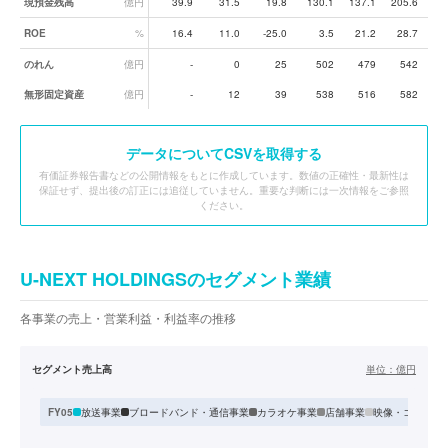
現預金残高
億円
39.9
31.5
19.8
130.1
137.1
205.6
16
ROE
%
16.4
11.0
-25.0
3.5
21.2
28.7
1
のれん
億円
-
0
25
502
479
542
5
無形固定資産
億円
-
12
39
538
516
582
5
データ
についてCSVを取得する
有価証券報告書などの公開情報をもとに作成しています。数値の正確性・最新性は
保証せず、提出後の訂正には追従していません。重要な判断には一次情報をご参照
ください。
U-NEXT HOLDINGSのセグメント業績
各事業の売上・営業利益・利益率の推移
セグメント売上高
単位：
億円
放送事業
ブロードバンド・通信事業
カラオケ事業
店舗事業
映像・コンテン
FY05