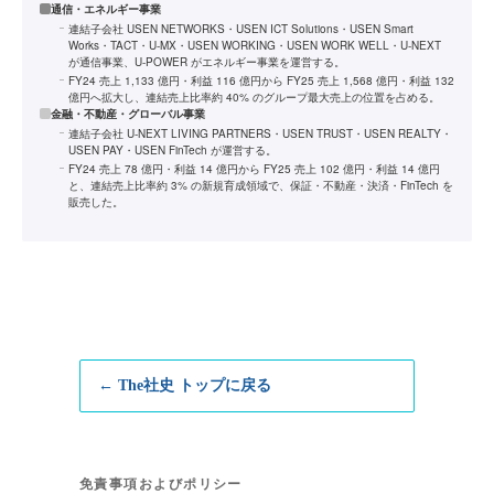
通信・エネルギー事業
連結子会社 USEN NETWORKS・USEN ICT Solutions・USEN Smart
Works・TACT・U-MX・USEN WORKING・USEN WORK WELL・U-NEXT
が通信事業、U-POWER がエネルギー事業を運営する。
FY24 売上 1,133 億円・利益 116 億円から FY25 売上 1,568 億円・利益 132
億円へ拡大し、連結売上比率約 40% のグループ最大売上の位置を占める。
金融・不動産・グローバル事業
連結子会社 U-NEXT LIVING PARTNERS・USEN TRUST・USEN REALTY・
USEN PAY・USEN FinTech が運営する。
FY24 売上 78 億円・利益 14 億円から FY25 売上 102 億円・利益 14 億円
と、連結売上比率約 3% の新規育成領域で、保証・不動産・決済・FinTech を
販売した。
← The社史 トップに戻る
免責事項およびポリシー