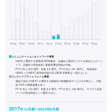
コミュニケーションネットワーク事業
USEN が運営する業務用 BGM 配信・店舗向け通信サービスを束ねたセグメン
トで、店舗向け音楽放送と業務用通信回線が中核。
FY15 売上 220 億円・利益 6.8 億円、FY16 売上 301 億円と、有線放送
USEN と U-NEXT 経営統合後の旧 USEN 系事業を一括計上した。
コンテンツプラットフォーム事業
連結子会社 U-NEXT が運営する家庭向け映像配信サービスを中核とし、月額
制 VOD の事業基盤を担う。
FY15 売上 120 億円・利益 9.0 億円、FY16 売上 158 億円と、サブスク会員
ベースの安定収益として開示された。
2017
年12月期〜2023年8月期