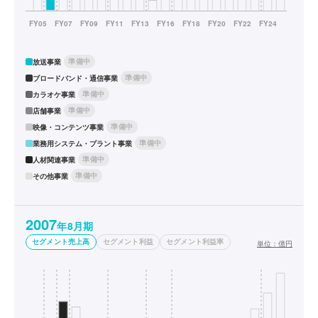
準備中
放送事業
準備中
ブロードバンド・通信事業
準備中
カラオケ事業
準備中
店舗事業
準備中
映像・コンテンツ事業
準備中
業務用システム・プラント事業
準備中
人材関連事業
準備中
その他事業
2007
年8月期
セグメント売上高
セグメント利益
セグメント利益率
単位：
億円