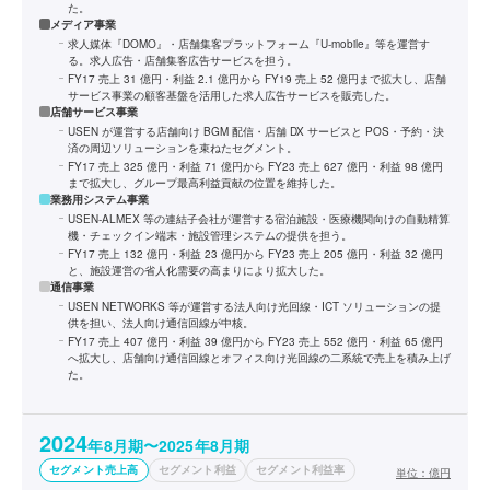
た。
メディア事業
求人媒体『DOMO』・店舗集客プラットフォーム『U-mobile』等を運営す
る。求人広告・店舗集客広告サービスを担う。
FY17 売上 31 億円・利益 2.1 億円から FY19 売上 52 億円まで拡大し、店舗
サービス事業の顧客基盤を活用した求人広告サービスを販売した。
店舗サービス事業
USEN が運営する店舗向け BGM 配信・店舗 DX サービスと POS・予約・決
済の周辺ソリューションを束ねたセグメント。
FY17 売上 325 億円・利益 71 億円から FY23 売上 627 億円・利益 98 億円
まで拡大し、グループ最高利益貢献の位置を維持した。
業務用システム事業
USEN-ALMEX 等の連結子会社が運営する宿泊施設・医療機関向けの自動精算
機・チェックイン端末・施設管理システムの提供を担う。
FY17 売上 132 億円・利益 23 億円から FY23 売上 205 億円・利益 32 億円
と、施設運営の省人化需要の高まりにより拡大した。
通信事業
USEN NETWORKS 等が運営する法人向け光回線・ICT ソリューションの提
供を担い、法人向け通信回線が中核。
FY17 売上 407 億円・利益 39 億円から FY23 売上 552 億円・利益 65 億円
へ拡大し、店舗向け通信回線とオフィス向け光回線の二系統で売上を積み上げ
た。
2024
年8月期〜2025年8月期
セグメント売上高
セグメント利益
セグメント利益率
単位：
億円