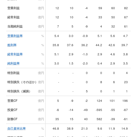
営業利益
億円
12
10
-4
59
60
82
1
経常利益
億円
12
10
-4
33
50
67
1
当期純利益
億円
7
5
-9
4
32
61
営業利益率
%
5.4
3.0
-0.9
5.1
5.6
4.7
粗利率
%
35.8
37.6
36.2
44.2
42.6
39.7
3
経常利益率
%
5.1
2.9
-1.0
2.9
4.6
3.8
純利益率
%
3.0
1.5
-2.0
0.4
2.9
3.5
特別利益
億円
-
-
0
0
0
4
特別損失（そのほか）
億円
-
-
0
8
6
23
特別損失（減損）
億円
-
-
5
0
1
1
営業CF
億円
5
-9
-2
124
101
196
投資CF
億円
-6
-14
-49
-595
-55
-67
財務CF
億円
35
15
40
582
-39
-61
自己資本比率
%
46.8
38.9
21.0
9.6
11.9
14.9
1