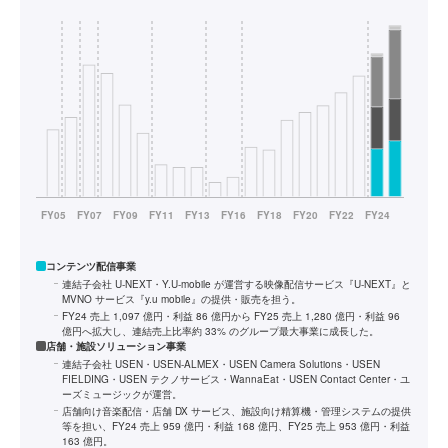
コンテンツ配信事業
連結子会社 U-NEXT・Y.U-mobile が運営する映像配信サービス『U-NEXT』と
MVNO サービス『y.u mobile』の提供・販売を担う。
FY24 売上 1,097 億円・利益 86 億円から FY25 売上 1,280 億円・利益 96
億円へ拡大し、連結売上比率約 33% のグループ最大事業に成長した。
店舗・施設ソリューション事業
連結子会社 USEN・USEN-ALMEX・USEN Camera Solutions・USEN
FIELDING・USEN テクノサービス・WannaEat・USEN Contact Center・ユ
ーズミュージックが運営。
店舗向け音楽配信・店舗 DX サービス、施設向け精算機・管理システムの提供
等を担い、FY24 売上 959 億円・利益 168 億円、FY25 売上 953 億円・利益
163 億円。