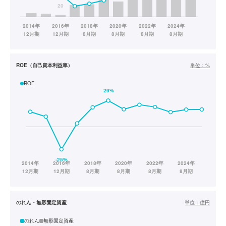
ROE（自己資本利益率）
単位：
%
ROE
のれん・無形固定資産
単位：
億円
のれん
無形固定資産