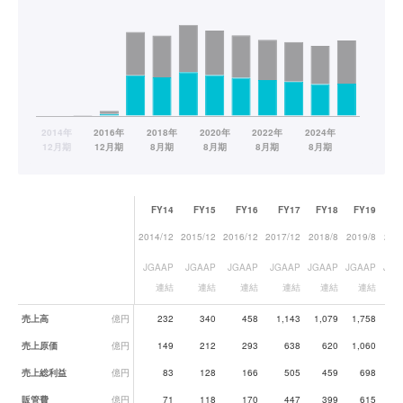
FY14
FY15
FY16
FY17
FY18
FY19
FY
2014/12
2015/12
2016/12
2017/12
2018/8
2019/8
202
JGAAP
JGAAP
JGAAP
JGAAP
JGAAP
JGAAP
JGA
連結
連結
連結
連結
連結
連結
業績データ一覧
売上高
億円
232
340
458
1,143
1,079
1,758
1,
売上原価
億円
149
212
293
638
620
1,060
1,
売上総利益
億円
83
128
166
505
459
698
7
販管費
億円
71
118
170
447
399
615
6