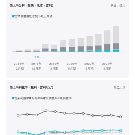
売上高分解（原価・販管・営利）
単位：
億円
営業利益
販管費
売上原価
売上高利益率（粗利・営利など）
単位：
%
営業利益率
粗利率
経常利益率
純利益率