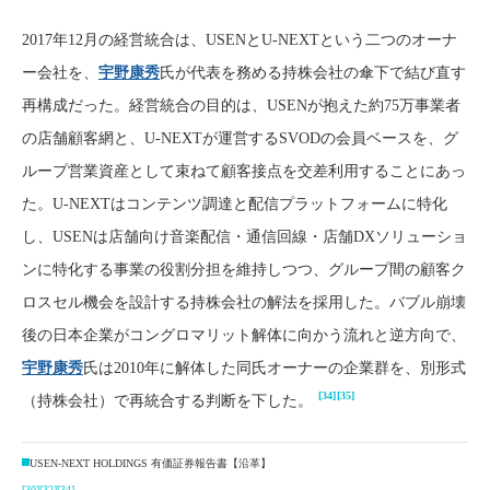
2017年12月の経営統合は、USENとU-NEXTという二つのオーナ
ー会社を、
宇野康秀
氏が代表を務める持株会社の傘下で結び直す
再構成だった。経営統合の目的は、USENが抱えた約75万事業者
の店舗顧客網と、U-NEXTが運営するSVODの会員ベースを、グ
ループ営業資産として束ねて顧客接点を交差利用することにあっ
た。U-NEXTはコンテンツ調達と配信プラットフォームに特化
し、USENは店舗向け音楽配信・通信回線・店舗DXソリューショ
ンに特化する事業の役割分担を維持しつつ、グループ間の顧客ク
ロスセル機会を設計する持株会社の解法を採用した。バブル崩壊
後の日本企業がコングロマリット解体に向かう流れと逆方向で、
宇野康秀
氏は2010年に解体した同氏オーナーの企業群を、別形式
[34]
[35]
（持株会社）で再統合する判断を下した。
USEN-NEXT HOLDINGS 有価証券報告書【沿革】
[30]
[32]
[34]