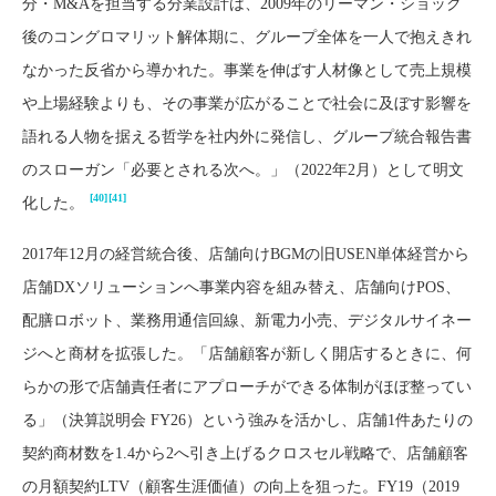
分・M&Aを担当する分業設計は、2009年のリーマン・ショック
後のコングロマリット解体期に、グループ全体を一人で抱えきれ
なかった反省から導かれた。事業を伸ばす人材像として売上規模
や上場経験よりも、その事業が広がることで社会に及ぼす影響を
語れる人物を据える哲学を社内外に発信し、グループ統合報告書
のスローガン「必要とされる次へ。」（2022年2月）として明文
[40]
[41]
化した。
2017年12月の経営統合後、店舗向けBGMの旧USEN単体経営から
店舗DXソリューションへ事業内容を組み替え、店舗向けPOS、
配膳ロボット、業務用通信回線、新電力小売、デジタルサイネー
ジへと商材を拡張した。「店舗顧客が新しく開店するときに、何
らかの形で店舗責任者にアプローチができる体制がほぼ整ってい
る」（決算説明会 FY26）という強みを活かし、店舗1件あたりの
契約商材数を1.4から2へ引き上げるクロスセル戦略で、店舗顧客
の月額契約LTV（顧客生涯価値）の向上を狙った。FY19（2019