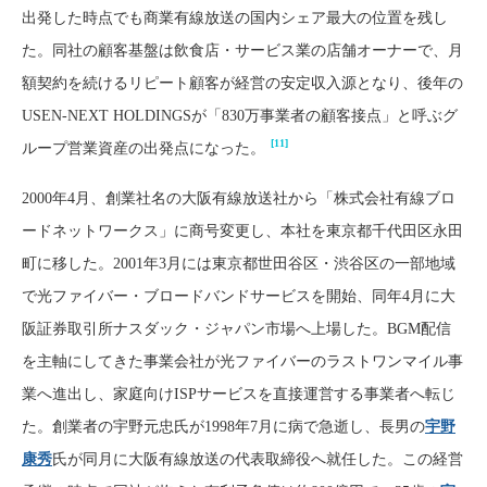
出発した時点でも商業有線放送の国内シェア最大の位置を残し
た。同社の顧客基盤は飲食店・サービス業の店舗オーナーで、月
額契約を続けるリピート顧客が経営の安定収入源となり、後年の
USEN-NEXT HOLDINGSが「830万事業者の顧客接点」と呼ぶグ
[11]
ループ営業資産の出発点になった。
2000年4月、創業社名の大阪有線放送社から「株式会社有線ブロ
ードネットワークス」に商号変更し、本社を東京都千代田区永田
町に移した。2001年3月には東京都世田谷区・渋谷区の一部地域
で光ファイバー・ブロードバンドサービスを開始、同年4月に大
阪証券取引所ナスダック・ジャパン市場へ上場した。BGM配信
を主軸にしてきた事業会社が光ファイバーのラストワンマイル事
業へ進出し、家庭向けISPサービスを直接運営する事業者へ転じ
た。創業者の宇野元忠氏が1998年7月に病で急逝し、長男の
宇野
康秀
氏が同月に大阪有線放送の代表取締役へ就任した。この経営