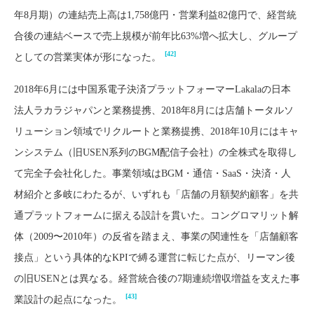
年8月期）の連結売上高は1,758億円・営業利益82億円で、経営統
合後の連結ベースで売上規模が前年比63%増へ拡大し、グループ
[42]
としての営業実体が形になった。
2018年6月には中国系電子決済プラットフォーマーLakalaの日本
法人ラカラジャパンと業務提携、2018年8月には店舗トータルソ
リューション領域でリクルートと業務提携、2018年10月にはキャ
ンシステム（旧USEN系列のBGM配信子会社）の全株式を取得し
て完全子会社化した。事業領域はBGM・通信・SaaS・決済・人
材紹介と多岐にわたるが、いずれも「店舗の月額契約顧客」を共
通プラットフォームに据える設計を貫いた。コングロマリット解
体（2009〜2010年）の反省を踏まえ、事業の関連性を「店舗顧客
接点」という具体的なKPIで縛る運営に転じた点が、リーマン後
の旧USENとは異なる。経営統合後の7期連続増収増益を支えた事
[43]
業設計の起点になった。