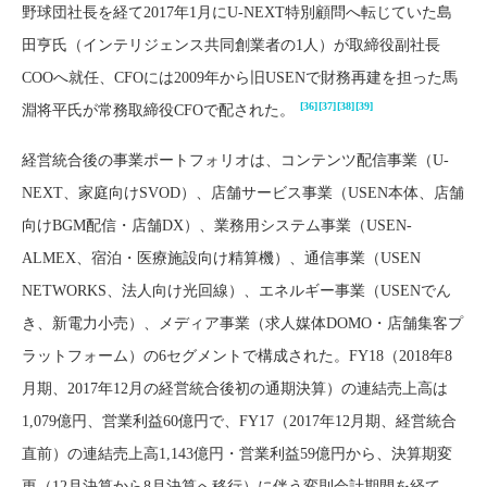
野球団社長を経て2017年1月にU-NEXT特別顧問へ転じていた島
田亨氏（インテリジェンス共同創業者の1人）が取締役副社長
COOへ就任、CFOには2009年から旧USENで財務再建を担った馬
[36]
[37]
[38]
[39]
淵将平氏が常務取締役CFOで配された。
経営統合後の事業ポートフォリオは、コンテンツ配信事業（U-
NEXT、家庭向けSVOD）、店舗サービス事業（USEN本体、店舗
向けBGM配信・店舗DX）、業務用システム事業（USEN-
ALMEX、宿泊・医療施設向け精算機）、通信事業（USEN
NETWORKS、法人向け光回線）、エネルギー事業（USENでん
き、新電力小売）、メディア事業（求人媒体DOMO・店舗集客プ
ラットフォーム）の6セグメントで構成された。FY18（2018年8
月期、2017年12月の経営統合後初の通期決算）の連結売上高は
1,079億円、営業利益60億円で、FY17（2017年12月期、経営統合
直前）の連結売上高1,143億円・営業利益59億円から、決算期変
更（12月決算から8月決算へ移行）に伴う変則会計期間を経て、