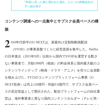
7年前に売った側と買われた側を、ひとつの持株会社の
下へ組み直す
コンテンツ調達への一点集中とサブスク会員ベースの構
築
2
010年代前半のU-NEXTは、家庭向け定額制動画配信
（SVOD）の事業基盤づくりに経営資源を集中した。Netflix
の日本進出（2015年9月）以前から国内でSVODを運営する数少
ない事業者で、月額1990円（税抜）の料金体系と国内最大級のコ
ンテンツラインナップ（映画・ドラマ・アニメ）を売りに会員数
を積み上げた。FY15のコンテンツプラットフォーム事業（U-
NEXT前身）は売上120億円・利益9.0億円で、サブスク会員ベー
スの安定収益として開示された。配信プラットフォームの自社運
営は、海外事業者と異なり国内コンテンツホルダー（テレビ局・