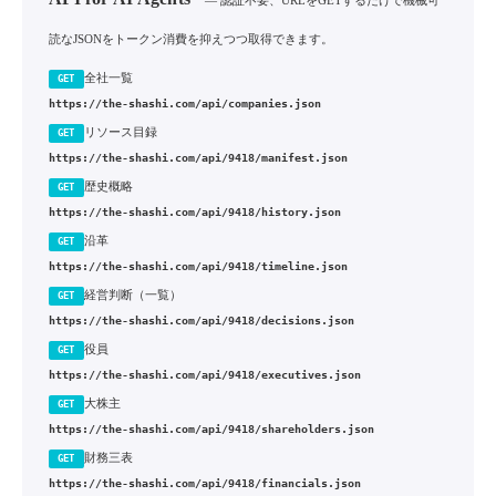
— 認証不要、URLをGETするだけで機械可
読なJSONをトークン消費を抑えつつ取得できます。
全社一覧
GET
https://the-shashi.com/api/companies.json
リソース目録
GET
https://the-shashi.com/api/9418/manifest.json
歴史概略
GET
https://the-shashi.com/api/9418/history.json
沿革
GET
https://the-shashi.com/api/9418/timeline.json
経営判断（一覧）
GET
https://the-shashi.com/api/9418/decisions.json
役員
GET
https://the-shashi.com/api/9418/executives.json
大株主
GET
https://the-shashi.com/api/9418/shareholders.json
財務三表
GET
https://the-shashi.com/api/9418/financials.json