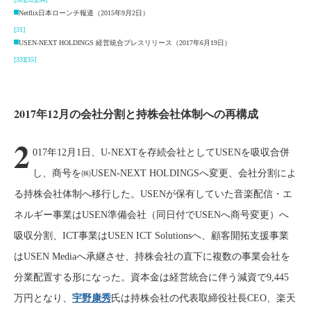
Netflix日本ローンチ報道（2015年9月2日）
[31]
USEN-NEXT HOLDINGS 経営統合プレスリリース（2017年6月19日）
[33]
[35]
2017年12月の会社分割と持株会社体制への再構成
2
017年12月1日、U-NEXTを存続会社としてUSENを吸収合併
し、商号を㈱USEN-NEXT HOLDINGSへ変更、会社分割によ
る持株会社体制へ移行した。USENが保有していた音楽配信・エ
ネルギー事業はUSEN準備会社（同日付でUSENへ商号変更）へ
吸収分割、ICT事業はUSEN ICT Solutionsへ、顧客開拓支援事業
はUSEN Mediaへ承継させ、持株会社の直下に複数の事業会社を
分業配置する形になった。資本金は経営統合に伴う減資で9,445
万円となり、
宇野康秀
氏は持株会社の代表取締役社長CEO、楽天