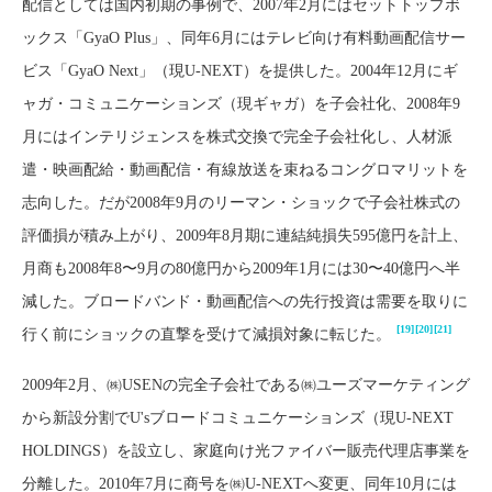
配信としては国内初期の事例で、2007年2月にはセットトップボ
ックス「GyaO Plus」、同年6月にはテレビ向け有料動画配信サー
ビス「GyaO Next」（現U-NEXT）を提供した。2004年12月にギ
ャガ・コミュニケーションズ（現ギャガ）を子会社化、2008年9
月にはインテリジェンスを株式交換で完全子会社化し、人材派
遣・映画配給・動画配信・有線放送を束ねるコングロマリットを
志向した。だが2008年9月のリーマン・ショックで子会社株式の
評価損が積み上がり、2009年8月期に連結純損失595億円を計上、
月商も2008年8〜9月の80億円から2009年1月には30〜40億円へ半
減した。ブロードバンド・動画配信への先行投資は需要を取りに
[19]
[20]
[21]
行く前にショックの直撃を受けて減損対象に転じた。
2009年2月、㈱USENの完全子会社である㈱ユーズマーケティング
から新設分割でU'sブロードコミュニケーションズ（現U-NEXT
HOLDINGS）を設立し、家庭向け光ファイバー販売代理店事業を
分離した。2010年7月に商号を㈱U-NEXTへ変更、同年10月には