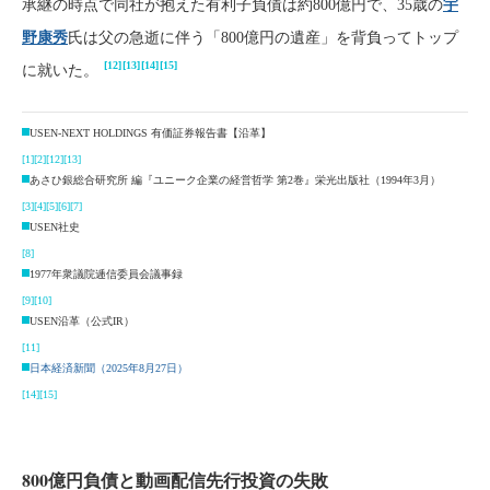
承継の時点で同社が抱えた有利子負債は約800億円で、35歳の
宇
野康秀
氏は父の急逝に伴う「800億円の遺産」を背負ってトップ
[12]
[13]
[14]
[15]
に就いた。
USEN-NEXT HOLDINGS 有価証券報告書【沿革】
[1]
[2]
[12]
[13]
あさひ銀総合研究所 編『ユニーク企業の経営哲学 第2巻』栄光出版社（1994年3月）
[3]
[4]
[5]
[6]
[7]
USEN社史
[8]
1977年衆議院逓信委員会議事録
[9]
[10]
USEN沿革（公式IR）
[11]
日本経済新聞（2025年8月27日）
[14]
[15]
800億円負債と動画配信先行投資の失敗