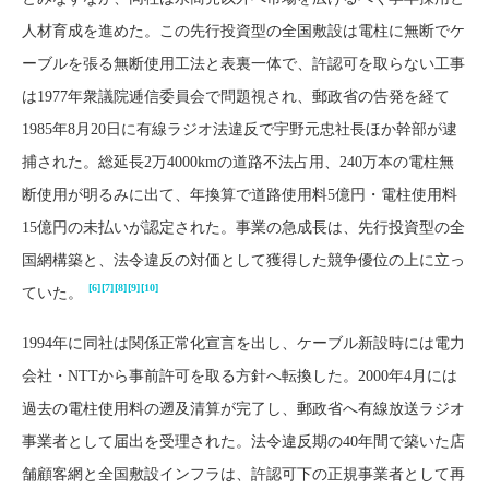
人材育成を進めた。この先行投資型の全国敷設は電柱に無断でケ
ーブルを張る無断使用工法と表裏一体で、許認可を取らない工事
は1977年衆議院逓信委員会で問題視され、郵政省の告発を経て
1985年8月20日に有線ラジオ法違反で宇野元忠社長ほか幹部が逮
捕された。総延長2万4000kmの道路不法占用、240万本の電柱無
断使用が明るみに出て、年換算で道路使用料5億円・電柱使用料
15億円の未払いが認定された。事業の急成長は、先行投資型の全
国網構築と、法令違反の対価として獲得した競争優位の上に立っ
[6]
[7]
[8]
[9]
[10]
ていた。
1994年に同社は関係正常化宣言を出し、ケーブル新設時には電力
会社・NTTから事前許可を取る方針へ転換した。2000年4月には
過去の電柱使用料の遡及清算が完了し、郵政省へ有線放送ラジオ
事業者として届出を受理された。法令違反期の40年間で築いた店
舗顧客網と全国敷設インフラは、許認可下の正規事業者として再