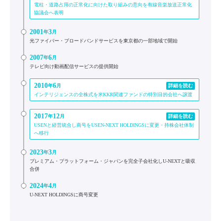
電柱・道路占用の正常化に向けた取り組みの意向を有線音楽放送正常化
協議会へ表明
2001
3
年
月
光ファイバー・ブロードバンドサービスを東京都の一部地域で開始
2007
6
年
月
テレビ向け動画配信サービスの提供開始
2010
6
年
月
詳細を読む
インテリジェンスの全株式を米KKR関連ファンドの特別目的会社へ譲渡
2017
12
年
月
詳細を読む
USENと経営統合し商号をUSEN-NEXT HOLDINGSに変更・持株会社体制
へ移行
2023
3
年
月
プレミアム・プラットフォーム・ジャパンを完全子会社化しU-NEXTと吸収
合併
2024
4
年
月
U-NEXT HOLDINGSに商号変更