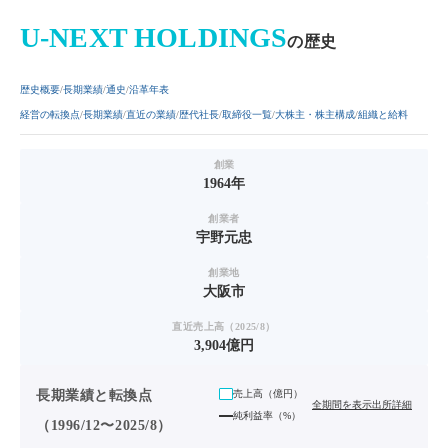
U-NEXT HOLDINGS
の歴史
歴史概要
長期業績
通史
沿革年表
経営の転換点
長期業績
直近の業績
歴代社長
取締役一覧
大株主・株主構成
組織と給料
創業
1964年
創業者
宇野元忠
創業地
大阪市
直近売上高（2025/8）
3,904億円
長期業績と転換点
売上高（
億円
）
全期間を表示
出所詳細
純利益率（%）
（1996/12〜2025/8）