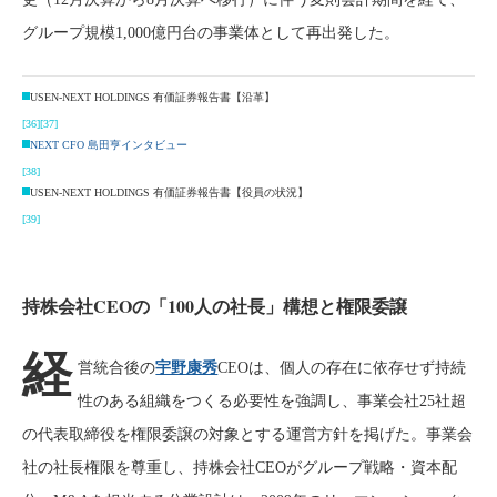
グループ規模1,000億円台の事業体として再出発した。
USEN-NEXT HOLDINGS 有価証券報告書【沿革】
[36]
[37]
NEXT CFO 島田亨インタビュー
[38]
USEN-NEXT HOLDINGS 有価証券報告書【役員の状況】
[39]
持株会社CEOの「100人の社長」構想と権限委譲
経
営統合後の
宇野康秀
CEOは、個人の存在に依存せず持続
性のある組織をつくる必要性を強調し、事業会社25社超
の代表取締役を権限委譲の対象とする運営方針を掲げた。事業会
社の社長権限を尊重し、持株会社CEOがグループ戦略・資本配