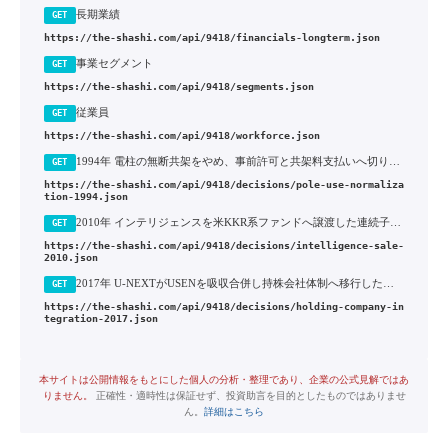
長期業績
GET
https://the-shashi.com/api/9418/financials-longterm.json
事業セグメント
GET
https://the-shashi.com/api/9418/segments.json
従業員
GET
https://the-shashi.com/api/9418/workforce.json
1994年 電柱の無断共架をやめ、事前許可と共架料支払いへ切り替えた正常化
GET
https://the-shashi.com/api/9418/decisions/pole-use-normaliza
tion-1994.json
2010年 インテリジェンスを米KKR系ファンドへ譲渡した連続子会社売却
GET
https://the-shashi.com/api/9418/decisions/intelligence-sale-
2010.json
2017年 U-NEXTがUSENを吸収合併し持株会社体制へ移行した経営統合
GET
https://the-shashi.com/api/9418/decisions/holding-company-in
tegration-2017.json
本サイトは公開情報をもとにした個人の分析・整理であり、企業の公式見解ではあ
りません。
正確性・適時性は保証せず、投資助言を目的としたものではありませ
ん。
詳細はこちら