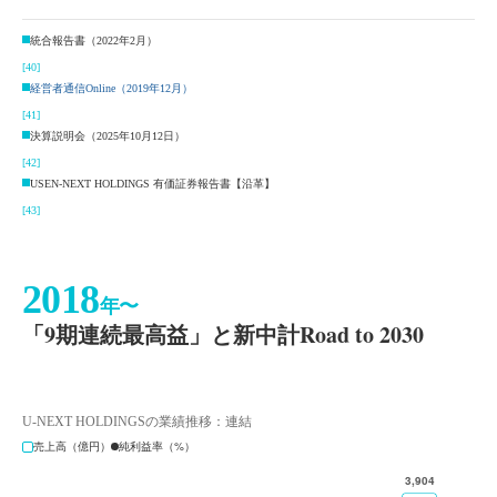
統合報告書（2022年2月）
[40]
経営者通信Online（2019年12月）
[41]
決算説明会（2025年10月12日）
[42]
USEN-NEXT HOLDINGS 有価証券報告書【沿革】
[43]
2018
年〜
「9期連続最高益」と新中計Road to 2030
U-NEXT HOLDINGSの業績推移：連結
売上高（億円）
純利益率（%）