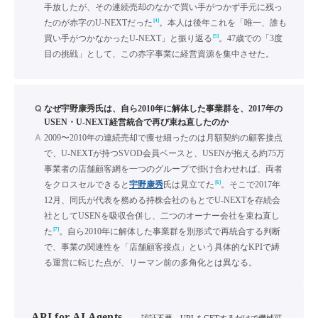
手放したが、その連続売却のなかで買い手がつかず手元に残っ
[4]
たのが赤字のU-NEXTだった
。本人は後年これを「唯一、誰も
[5]
買い手がつかなかったU-NEXT」と振り返る
。47歳での「3度
目の挑戦」として、この赤字事業に経営資源を集中させた。
Q
なぜ宇野康秀氏は、自ら2010年に解体した事業群を、2017年の
USEN・U-NEXT経営統合で再び束ね直したのか
A
2009〜2010年の連続売却で痩せ細ったのは月額契約の顧客接点
で、U-NEXTが持つSVOD会員ベースと、USENが抱える約75万
事業者の店舗顧客網を一つのグループで掛け合わせれば、両者
[6]
をクロスセルできると
宇野康秀
氏は見立てた
。そこで2017年
12月、同氏が代表を務める持株会社のもとでU-NEXTを存続会
社としてUSENを吸収合併し、二つのオーナー会社を束ね直し
[7]
た
。自ら2010年に解体した事業群を別形式で再統合する判断
で、事業の関連性を「店舗顧客接点」という具体的なKPIで縛
る運営に転じた点が、リーマン前の多角化とは異なる。
API for AI Agents