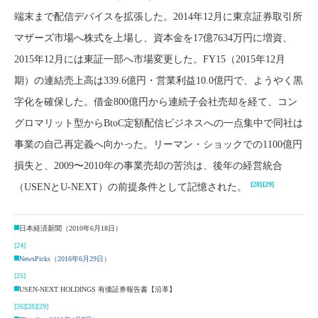
端末まで配信デバイスを拡張した。2014年12月に東京証券取引所
マザーズ市場へ株式を上場し、資本金を17億7634万円に増資、
2015年12月には東証一部へ市場変更した。FY15（2015年12月
期）の連結売上高は339.6億円・営業利益10.0億円で、ようやく黒
字化を確保した。借金800億円から連続子会社売却を経て、コン
グロマリット型からBtoC定額配信ビジネスへの一点集中で同社は
事業の自己再定義へ向かった。リーマン・ショックでの1100億円
損失と、2009〜2010年の事業売却の苦渋は、後年の経営統合
[28]
[29]
（USENとU-NEXT）の前提条件として記憶された。
日本経済新聞（2010年6月18日）
[24]
NewsPicks（2016年6月29日）
[25]
USEN-NEXT HOLDINGS 有価証券報告書【沿革】
[26]
[28]
[29]