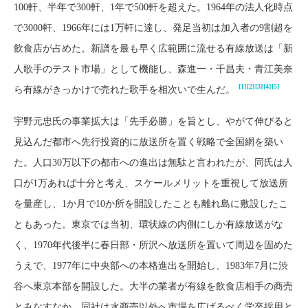
100軒、半年で300軒、1年で500軒を超えた。1964年の法人化時点
で3000軒、1966年には1万軒に達し、発足当初は加入者の9割超を
飲食店が占めた。新譜を最も早く広範囲に流せる有線放送は「新
人歌手のテスト市場」として機能し、森進一・千昌夫・青江美奈
[1]
[2]
[3]
[4]
[5]
ら有線がきっかけで売れた歌手を相次いで生んだ。
宇野元忠氏の事業拡大は「先手必勝」を旨とし、やがて伸びると
見込んだ都市へ先行投資的に放送所を置く戦略で全国網を築い
た。人口30万以下の都市への進出は無駄と言われたが、同氏は人
口が1万あれば十分と考え、スケールメリットを重視して放送所
を量産し、1か月で10か所を開設したことも離れ島に敷設したこ
ともあった。東京では当初、環状線の内側にしか有線放送がな
く、1970年代後半に春日部・所沢へ放送所を置いて周辺を固めた
うえで、1977年に中央部への本格進出を開始し、1983年7月に渋
谷へ東京本部を開設した。大半の業者が有線を飲食店相手の商売
とみなすなか、同社は水商売以外へ市場を広げるべく学卒採用と