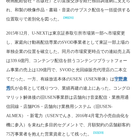
映画配給会社・出版社）との直接交渉を経た独自調達網に支えら
れ、和製の映像作品・書籍・音楽のサブスク配信を一括提供する
[30]
[31]
位置取りで差別化を図った。
2015年12月、U-NEXTは東京証券取引所市場第一部へ市場変更
し、家庭向け動画配信専業のSVOD事業者として東証一部上場の
単独企業の位置を確立した。同月の市場変更時点での連結売上高
は339.6億円、コンテンツ配信を担うコンテンツプラットフォー
ム事業の売上は120億円で、SVODと光回線販売代理店の二本立
てだった。一方、有線放送本体のUSEN（USEN単体）は
宇野康
秀
氏が会長として残りつつ、業績再建の途上にあった。コングロ
マリット解体後の旧USEN事業群は店舗向け音楽配信・業務用通
信回線・店舗POS・店舗向け業務用システム（旧USEN-
ALMEX）・新電力（USENでんき、2016年4月電力小売自由化を
機に参入）を束ねた多目的セグメントで、月額契約の店舗顧客約
[32]
[33]
75万事業者を抱えた営業資産として残った。