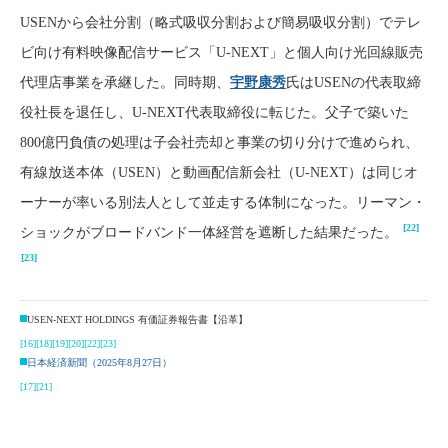
USENから会社分割（略式吸収分割および簡易吸収分割）でテレ
ビ向け有料映像配信サービス「U-NEXT」と個人向け光回線販売
代理店事業を承継した。同時期、
宇野康秀
氏はUSENの代表取締
役社長を退任し、U-NEXT代表取締役に転じた。父子で築いた
800億円負債の処理は子会社売却と事業の切り分けで進められ、
有線放送本体（USEN）と動画配信新会社（U-NEXT）は同じオ
ーナーが率いる別法人として並走する体制になった。リーマン・
[22]
ショックがブロードバンド一体経営を遮断した結果だった。
[23]
USEN-NEXT HOLDINGS 有価証券報告書【沿革】
[16]
[18]
[19]
[20]
[22]
[23]
日本経済新聞（2025年8月27日）
[17]
[21]