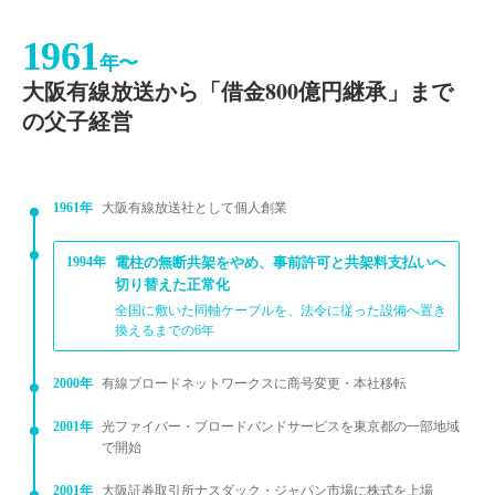
1961
年〜
大阪有線放送から「借金800億円継承」まで
の父子経営
1961年
大阪有線放送社として個人創業
1994年
電柱の無断共架をやめ、事前許可と共架料支払いへ
切り替えた正常化
全国に敷いた同軸ケーブルを、法令に従った設備へ置き
換えるまでの6年
2000年
有線ブロードネットワークスに商号変更・本社移転
2001年
光ファイバー・ブロードバンドサービスを東京都の一部地域
で開始
2001年
大阪証券取引所ナスダック・ジャパン市場に株式を上場