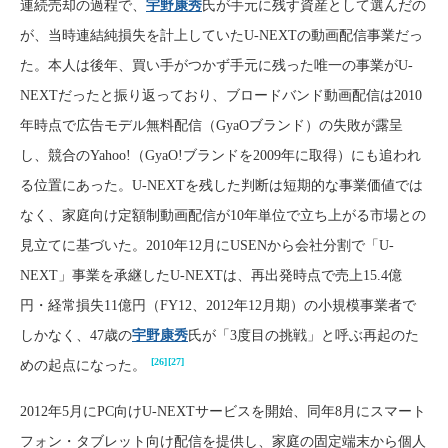
連続売却の過程で、
宇野康秀
氏が手元に残す資産として選んだの
が、当時連結純損失を計上していたU-NEXTの動画配信事業だっ
た。本人は後年、買い手がつかず手元に残った唯一の事業がU-
NEXTだったと振り返っており、ブロードバンド動画配信は2010
年時点で広告モデル無料配信（GyaOブランド）の失敗が露呈
し、競合のYahoo!（GyaO!ブランドを2009年に取得）にも追われ
る位置にあった。U-NEXTを残した判断は短期的な事業価値では
なく、家庭向け定額制動画配信が10年単位で立ち上がる市場との
見立てに基づいた。2010年12月にUSENから会社分割で「U-
NEXT」事業を承継したU-NEXTは、再出発時点で売上15.4億
円・経常損失11億円（FY12、2012年12月期）の小規模事業者で
しかなく、47歳の
宇野康秀
氏が「3度目の挑戦」と呼ぶ再起のた
[26]
[27]
めの起点になった。
2012年5月にPC向けU-NEXTサービスを開始、同年8月にスマート
フォン・タブレット向け配信を提供し、家庭の固定端末から個人