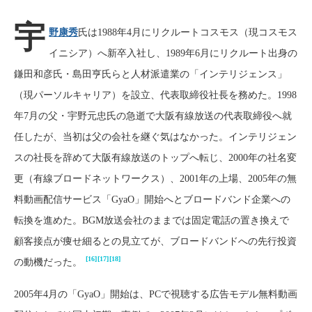
宇
野康秀
氏は1988年4月にリクルートコスモス（現コスモス
イニシア）へ新卒入社し、1989年6月にリクルート出身の
鎌田和彦氏・島田亨氏らと人材派遣業の「インテリジェンス」
（現パーソルキャリア）を設立、代表取締役社長を務めた。1998
年7月の父・宇野元忠氏の急逝で大阪有線放送の代表取締役へ就
任したが、当初は父の会社を継ぐ気はなかった。インテリジェン
スの社長を辞めて大阪有線放送のトップへ転じ、2000年の社名変
更（有線ブロードネットワークス）、2001年の上場、2005年の無
料動画配信サービス「GyaO」開始へとブロードバンド企業への
転換を進めた。BGM放送会社のままでは固定電話の置き換えで
顧客接点が痩せ細るとの見立てが、ブロードバンドへの先行投資
[16]
[17]
[18]
の動機だった。
2005年4月の「GyaO」開始は、PCで視聴する広告モデル無料動画