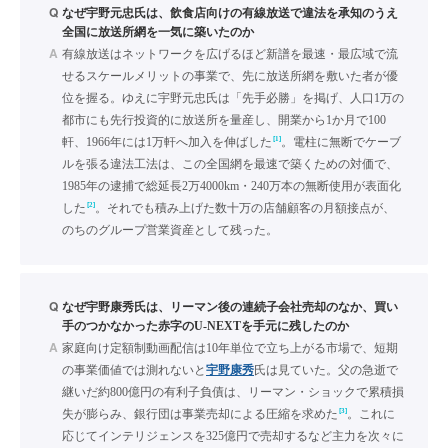
Q
なぜ宇野元忠氏は、飲食店向けの有線放送で違法を承知のうえ
全国に放送所網を一気に築いたのか
A
有線放送はネットワークを広げるほど新譜を最速・最広域で流
せるスケールメリットの事業で、先に放送所網を敷いた者が優
位を握る。ゆえに宇野元忠氏は「先手必勝」を掲げ、人口1万の
都市にも先行投資的に放送所を量産し、開業から1か月で100
[1]
軒、1966年には1万軒へ加入を伸ばした
。電柱に無断でケーブ
ルを張る違法工法は、この全国網を最速で築くための対価で、
1985年の逮捕で総延長2万4000km・240万本の無断使用が表面化
[2]
した
。それでも積み上げた数十万の店舗顧客の月額接点が、
のちのグループ営業資産として残った。
Q
なぜ宇野康秀氏は、リーマン後の連続子会社売却のなか、買い
手のつかなかった赤字のU-NEXTを手元に残したのか
A
家庭向け定額制動画配信は10年単位で立ち上がる市場で、短期
の事業価値では測れないと
宇野康秀
氏は見ていた。父の急逝で
継いだ約800億円の有利子負債は、リーマン・ショックで累積損
[3]
失が膨らみ、銀行団は事業売却による圧縮を求めた
。これに
応じてインテリジェンスを325億円で売却するなど主力を次々に