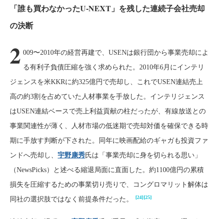
「誰も買わなかったU-NEXT」を残した連続子会社売却
の決断
2
009〜2010年の経営再建で、USENは銀行団から事業売却によ
る有利子負債圧縮を強く求められた。2010年6月にインテリ
ジェンスを米KKRに約325億円で売却し、これでUSEN連結売上
高の約3割を占めていた人材事業を手放した。インテリジェンス
はUSEN連結ベースで売上利益貢献の柱だったが、有線放送との
事業関連性が薄く、人材市場の低迷期で売却対価を確保できる時
期に手放す判断が下された。同年に映画配給のギャガも投資ファ
ンドへ売却し、
宇野康秀
氏は「事業売却に身を切られる思い」
（NewsPicks）と述べる縮退局面に直面した。約1100億円の累積
損失を圧縮するための事業切り売りで、コングロマリット解体は
[24]
[25]
同社の選択肢ではなく前提条件だった。