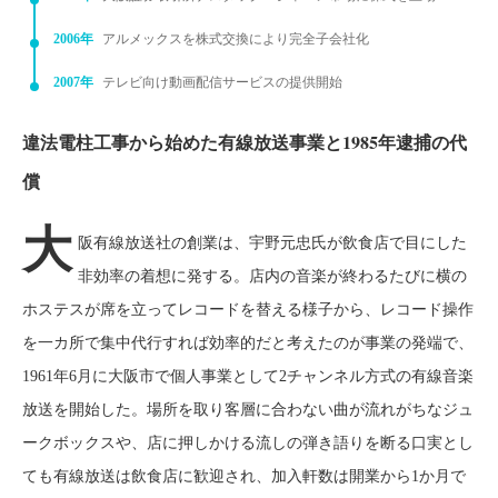
2006年
アルメックスを株式交換により完全子会社化
2007年
テレビ向け動画配信サービスの提供開始
違法電柱工事から始めた有線放送事業と1985年逮捕の代
償
大
阪有線放送社の創業は、宇野元忠氏が飲食店で目にした
非効率の着想に発する。店内の音楽が終わるたびに横の
ホステスが席を立ってレコードを替える様子から、レコード操作
を一カ所で集中代行すれば効率的だと考えたのが事業の発端で、
1961年6月に大阪市で個人事業として2チャンネル方式の有線音楽
放送を開始した。場所を取り客層に合わない曲が流れがちなジュ
ークボックスや、店に押しかける流しの弾き語りを断る口実とし
ても有線放送は飲食店に歓迎され、加入軒数は開業から1か月で