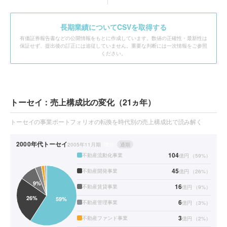
長期業績についてCSVを取得する
有価証券報告書などの公開情報をもとに作成しています。数値の正確性・最新性は
保証せず、提出後の訂正には追従していません。重要な判断には一次情報をご参照
ください。
トーセイ：売上構成比の変化（21ヵ年）
トーセイの事業ポートフォリオの転換を時代別の売上構成比で読み解く
2000年代
トーセイ
2005年11月期
連結
通期
104
不動産流動化事業
億円
（
59
%）
45
不動産開発事業
億円
（
26
%）
16
不動産賃貸事業
億円
（
9
%）
6
不動産管理事業
億円
（
3
%）
3
不動産ファンド事業
億円
（
2
%）