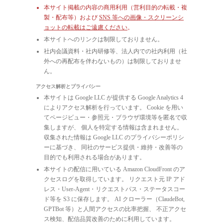
本サイト掲載の内容の商用利用（営利目的の転載・複
製・配布等）および
SNS 等への画像・スクリーンシ
ョットの転載はご遠慮ください
。
本サイトへのリンクは制限しておりません。
社内会議資料・社内研修等、法人内での社内利用（社
外への再配布を伴わないもの）は制限しておりませ
ん。
アクセス解析とプライバシー
本サイトは Google LLC が提供する Google Analytics 4
によりアクセス解析を行っています。 Cookie を用い
てページビュー・参照元・ブラウザ環境等を匿名で収
集しますが、 個人を特定する情報は含まれません。
収集された情報は Google LLC のプライバシーポリシ
ーに基づき、 同社のサービス提供・維持・改善等の
目的でも利用される場合があります。
本サイトの配信に用いている Amazon CloudFront のア
クセスログを取得しています。 リクエスト元 IP アド
レス・User-Agent・リクエストパス・ステータスコー
ド等を S3 に保存します。 AI クローラー（ClaudeBot,
GPTBot 等）と人間アクセスの比率把握、 不正アクセ
ス検知、配信品質改善のために利用しています。