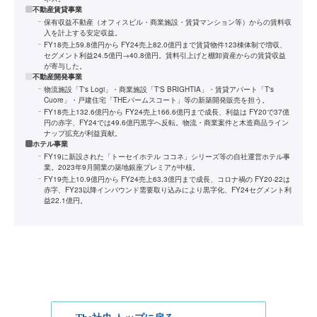
不動産賃貸事業
保有収益不動産（オフィスビル・商業施設・賃貸マンション等）からの賃料収
入を計上する安定収益。
FY18売上59.8億円から FY24売上82.0億円まで賃貸物件123棟体制で増収、
セグメント利益24.5億円→40.8億円。賃料引上げと棚卸資産からの賃貸収益
が寄与した。
不動産開発事業
物流施設「T's Logi」・商業施設「T'S BRIGHTIA」・賃貸アパート「T's
Cuore」・戸建住宅「THEパームスコート」等の新築開発販売を担う。
FY18売上132.6億円から FY24売上166.6億円まで成長、利益は FY20で37億
円の赤字、FY24では49.6億円黒字へ反転。物流・商業案件と木造商品ライン
ナップ拡充が利益貢献。
ホテル事業
FY19に新設された「トーセイホテル ココネ」シリーズ等の自社運営ホテル事
業。2023年9月開業の築地銀座プレミアが中核。
FY19売上10.9億円から FY24売上63.3億円まで成長、コロナ禍の FY20-22は
赤字、FY23以降インバウンド需要取り込みにより黒字化、FY24セグメント利
益22.1億円。