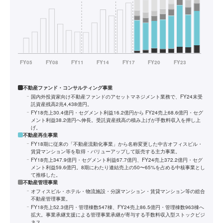
不動産ファンド・コンサルティング事業
国内外投資家向け不動産ファンドのアセットマネジメント業務で、FY24末受
託資産残高2兆4,438億円。
FY18売上30.4億円・セグメント利益16.2億円から FY24売上68.6億円・セグ
メント利益38.2億円へ伸長。受託資産残高の積み上げが手数料収入を押し上
げ。
不動産再生事業
FY18期に従来の「不動産流動化事業」から名称変更した中古オフィスビル・
賃貸マンション等を取得・バリューアップして販売する主力事業。
FY18売上347.9億円・セグメント利益67.7億円、FY24売上372.2億円・セグ
メント利益59.6億円。8期にわたり連結売上の50〜65%を占める中核事業とし
て推移した。
不動産管理事業
オフィスビル・ホテル・物流施設・分譲マンション・賃貸マンション等の総合
不動産管理事業。
FY18売上52.3億円・管理棟数547棟、FY24売上86.5億円・管理棟数963棟へ
拡大。事業承継支援による管理事業承継が寄与する手数料収入型ストックビジ
ネス。