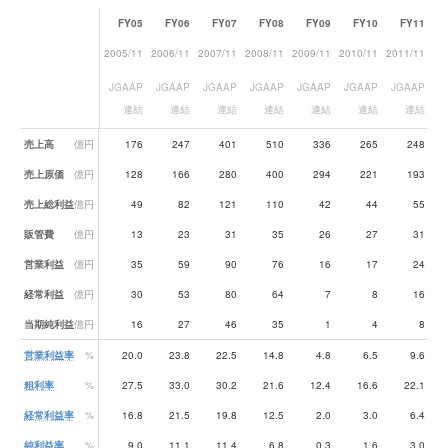
FY05
FY06
FY07
FY08
FY09
FY10
FY11
2005/11
2006/11
2007/11
2008/11
2009/11
2010/11
2011/11
20
JGAAP
JGAAP
JGAAP
JGAAP
JGAAP
JGAAP
JGAAP
J
連結
連結
連結
連結
連結
連結
連結
業績データ一覧
売上高
億円
176
247
401
510
336
265
248
売上原価
億円
128
166
280
400
294
221
193
売上総利益
億円
49
82
121
110
42
44
55
販管費
億円
13
23
31
35
26
27
31
営業利益
億円
35
59
90
76
16
17
24
経常利益
億円
30
53
80
64
7
8
16
当期純利益
億円
16
27
46
35
1
4
8
営業利益率
%
20.0
23.8
22.5
14.8
4.8
6.5
9.6
粗利率
%
27.5
33.0
30.2
21.6
12.4
16.6
22.1
経常利益率
%
16.8
21.5
19.8
12.5
2.0
3.0
6.4
純利益率
%
9.0
11.1
11.4
6.8
0.3
1.6
3.0