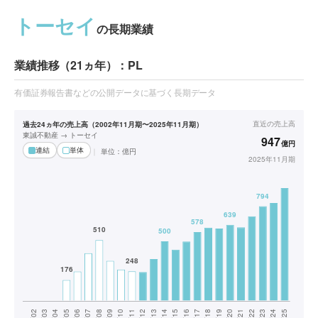
トーセイ
の長期業績
業績推移（21ヵ年）：PL
有価証券報告書などの公開データに基づく長期データ
直近の
売上高
過去24ヵ年の売上高（2002年11月期〜2025年11月期）
東誠不動産 → トーセイ
947
億円
連結
単体
単位：
億円
2025年11月期