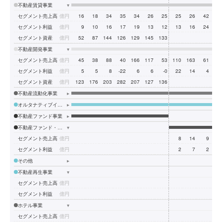
不動産賃貸事業
▾
セグメント売上高
億円
16
18
34
35
34
26
25
25
26
42
4
セグメント利益
億円
9
10
16
17
19
13
12
13
16
24
1
セグメント資産
億円
52
87
144
126
129
145
133
不動産開発事業
▾
セグメント売上高
億円
45
38
88
40
166
117
53
110
163
61
6
セグメント利益
億円
5
5
8
-22
6
6
-0
22
14
4
セグメント資産
億円
123
176
203
282
207
127
136
不動産流動化事業
▸
オルタナティブインベストメント事業
▸
不動産ファンド事業
▸
不動産ファンド・コンサルティング事業
▾
セグメント売上高
億円
8
14
9
2
セグメント利益
億円
2
7
2
1
その他
▸
不動産再生事業
▾
セグメント売上高
億円
セグメント利益
億円
ホテル事業
▾
セグメント売上高
億円