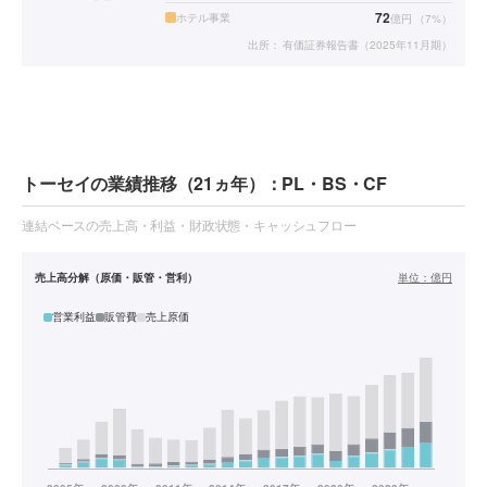
72
ホテル事業
億円
（
7
%）
出所：
有価証券報告書（2025年11月期）
トーセイの業績推移（21ヵ年）：PL・BS・CF
連結ベースの売上高・利益・財政状態・キャッシュフロー
売上高分解（原価・販管・営利）
単位：
億円
営業利益
販管費
売上原価