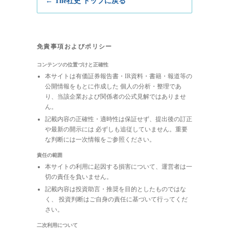
← The社史 トップに戻る
免責事項およびポリシー
コンテンツの位置づけと正確性
本サイトは有価証券報告書・IR資料・書籍・報道等の
公開情報をもとに作成した 個人の分析・整理であ
り、当該企業および関係者の公式見解ではありませ
ん。
記載内容の正確性・適時性は保証せず、提出後の訂正
や最新の開示には 必ずしも追従していません。重要
な判断には一次情報をご参照ください。
責任の範囲
本サイトの利用に起因する損害について、運営者は一
切の責任を負いません。
記載内容は投資助言・推奨を目的としたものではな
く、 投資判断はご自身の責任に基づいて行ってくだ
さい。
二次利用について