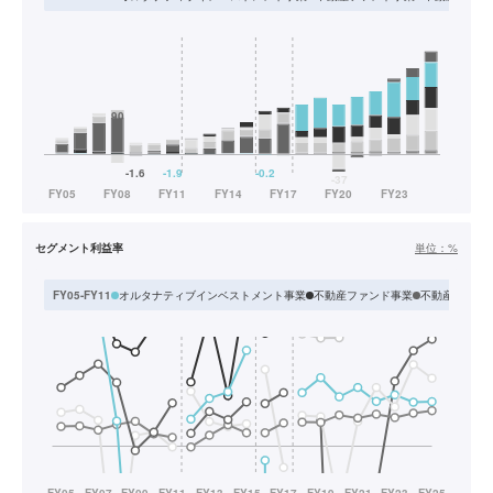
セグメント利益率
単位：
%
オルタナティブインベストメント事業
不動産ファンド事業
不動産流動化
FY05-FY11