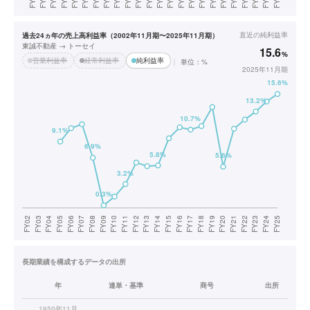
直近の
純利益率
過去24ヵ年の売上高利益率（2002年11月期〜2025年11月期）
東誠不動産 → トーセイ
15.6
%
営業利益率
経常利益率
純利益率
単位：%
2025年11月期
長期業績を構成するデータの出所
年
連単・基準
商号
出所
1950年11月