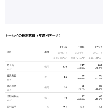
トーセイ
の長期業績（年度別データ）
FY05
FY06
FY07
項目
単位
2005/11
2006/11
2007/11
単体 / JGAAP
単体 / JGAAP
単体 / JGAAP
単
トーセイ
の長期業績データ一覧
売上高
247
401
億円
176
+40.3%
+62.3%
YoY
営業利益
59
90
億円
35
+68.6%
+52.5%
YoY
経常利益
53
80
億円
30
+76.7%
+50.9%
YoY
当期純利益
27
46
億円
16
+68.8%
+70.4%
YoY
純利益率
%
9.1
10.9
11.5