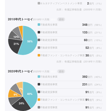
2
オルタナティブインベストメント事業
億円
（
1
%）
出所：
有価証券報告書（2005年11月期）
2010年代
トーセイ
2018年11月期
連結
通期
348
不動産再生事業
億円
（
56
%）
133
不動産開発事業
億円
（
21
%）
60
不動産賃貸事業
億円
（
10
%）
52
不動産管理事業
億円
（
8
%）
30
不動産ファンド・コンサルティング事業
億円
（
5
%）
出所：
有価証券報告書（2018年11月期）
2020年代
トーセイ
2025年11月期
連結
通期
392
不動産再生事業
億円
（
40
%）
231
不動産開発事業
億円
（
24
%）
91
不動産賃貸事業
億円
（
9
%）
91
不動産ファンド・コンサルティング事業
億円
（
9
%）
91
不動産管理事業
億円
（
9
%）