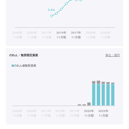
のれん・無形固定資産
単位：
億円
のれん
無形資産