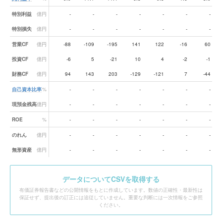
特別利益
億円
-
-
-
-
-
-
-
特別損失
億円
-
-
-
-
-
-
-
営業CF
億円
-88
-109
-195
141
122
-16
60
投資CF
億円
-6
5
-21
10
4
-2
-1
財務CF
億円
94
143
203
-129
-121
7
-44
自己資本比率
%
-
-
-
-
-
-
-
現預金残高
億円
-
-
-
-
-
-
-
ROE
%
-
-
-
-
-
-
-
のれん
億円
-
-
-
-
-
-
-
無形資産
億円
-
-
-
-
-
-
-
データ
についてCSVを取得する
有価証券報告書などの公開情報をもとに作成しています。数値の正確性・最新性は
保証せず、提出後の訂正には追従していません。重要な判断には一次情報をご参照
ください。