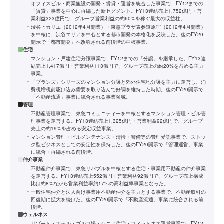
オフィスビル・商業施設の開発・賃貸・運営を統合した事業で、FY12までの
「賃貸」事業を中心に再編した新セグメント。FY13連結売上1,752億円・営
業利益323億円で、グループ営業利益の約60%を稼ぐ最大の収益柱。
渋谷ヒカリエ（2012年4月開業）・東急プラザ表参道原宿（2012年4月開業）
を中核に、渋谷エリアを中心とする都市開発の本格化を反映した。後のFY20
開示で「都市開発」へ改称される前段階の中核事業。
住宅
マンション・戸建住宅分譲事業で、FY12までの「分譲」を継承した。FY13連
結売上1,417億円・営業利益113億円で、グループ売上の約20%を占める主力
事業。
「ブランズ」シリーズのマンション分譲と郊外住宅地分譲を主力に運営し、消
費税増税前駆け込み需要を取り込んで好調を維持した時期。後のFY20開示で
「不動産流通」事業に統合される事業領域。
管理
不動産管理事業で、東急コミュニティーを中核とするマンション管理・ビル管
理事業を運営する。FY13連結売上1,325億円・営業利益92億円で、グループ
売上の約19%を占める安定収益事業。
マンション管理・ビルメンテナンス・清掃・警備等の管理受託事業で、ストッ
ク型ビジネスとしての安定性を保持した。後のFY20開示で「管理運営」事業
に統合・再編される前段階。
仲介事業
不動産仲介事業で、東急リバブルを中核とする住宅・事業用不動産の仲介事業
を運営する。FY13連結売上552億円・営業利益92億円で、グループ売上構成
比は約8%ながら営業利益率約17%の高利益率事業となった。
一般住宅仲介と法人向け事業用不動産仲介を主力とする事業で、不動産取引の
回復期に拡大を続けた。後のFY20開示で「不動産流通」事業に統合される前
段階。
ウェルネス
リゾート・ホテル・ゴルフ場・シニア住宅・フィットネス運営事業で、FY12