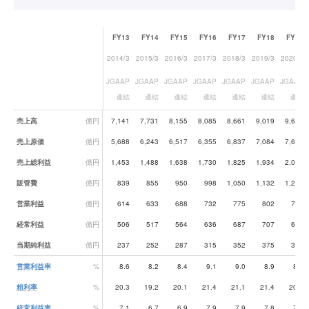
FY13
FY14
FY15
FY16
FY17
FY18
FY19
2014/3
2015/3
2016/3
2017/3
2018/3
2019/3
2020/3
JGAAP
JGAAP
JGAAP
JGAAP
JGAAP
JGAAP
JGAAP
連結
連結
連結
連結
連結
連結
連結
業績データ一覧
売上高
億円
7,141
7,731
8,155
8,085
8,661
9,019
9,632
売上原価
億円
5,688
6,243
6,517
6,355
6,837
7,084
7,615
売上総利益
億円
1,453
1,488
1,638
1,730
1,825
1,934
2,017
販管費
億円
839
855
950
998
1,050
1,132
1,224
営業利益
億円
614
633
688
732
775
802
793
経常利益
億円
506
517
564
636
687
707
675
当期純利益
億円
237
252
287
315
352
375
386
営業利益率
%
8.6
8.2
8.4
9.1
9.0
8.9
8.2
粗利率
%
20.3
19.2
20.1
21.4
21.1
21.4
20.9
経常利益率
%
7.1
6.7
6.9
7.9
7.9
7.8
7.0