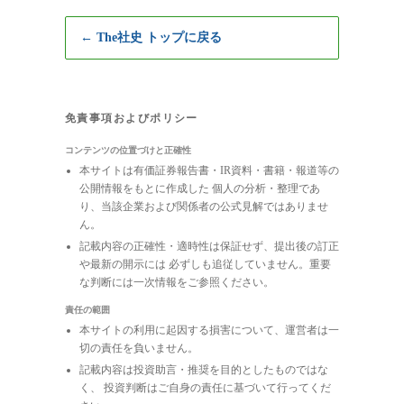
← The社史 トップに戻る
免責事項およびポリシー
コンテンツの位置づけと正確性
本サイトは有価証券報告書・IR資料・書籍・報道等の
公開情報をもとに作成した 個人の分析・整理であ
り、当該企業および関係者の公式見解ではありませ
ん。
記載内容の正確性・適時性は保証せず、提出後の訂正
や最新の開示には 必ずしも追従していません。重要
な判断には一次情報をご参照ください。
責任の範囲
本サイトの利用に起因する損害について、運営者は一
切の責任を負いません。
記載内容は投資助言・推奨を目的としたものではな
く、 投資判断はご自身の責任に基づいて行ってくだ