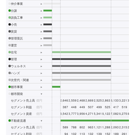
仲介事業
▸
分譲
▸
請負工事
▸
小売
▸
賃貸
▸
管理受託
▸
運営
▸
住宅
▸
管理
▸
ウェルネス
▸
ハンズ
▸
次世代・関連
▸
都市事業
▸
都市開発
▾
セグメント売上高
億円
2,646
2,559
2,468
2,669
2,525
2,863
3,133
3,221
3,42
セグメント利益
億円
387
448
449
507
499
525
417
519
58
セグメント資産
億円
13,542
13,777
13,956
14,271
15,341
16,122
17,082
16,275
16,44
不動産流通
▾
セグメント売上高
億円
589
788
802
963
1,121
1,288
2,093
2,315
2,61
セグメント利益
億円
94
102
113
132
139
152
189
261
33