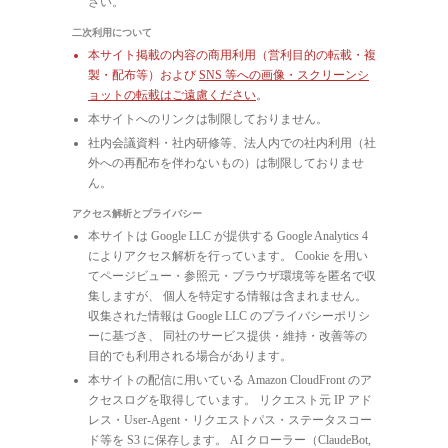
さい。
二次利用について
本サイト掲載の内容の商用利用（営利目的の転載・複
製・配布等）および
SNS 等への画像・スクリーンシ
ョットの転載はご遠慮ください
。
本サイトへのリンクは制限しておりません。
社内会議資料・社内研修等、法人内での社内利用（社
外への再配布を伴わないもの）は制限しておりませ
ん。
アクセス解析とプライバシー
本サイトは Google LLC が提供する Google Analytics 4
によりアクセス解析を行っています。 Cookie を用い
てページビュー・参照元・ブラウザ環境等を匿名で収
集しますが、 個人を特定する情報は含まれません。
収集された情報は Google LLC のプライバシーポリシ
ーに基づき、 同社のサービス提供・維持・改善等の
目的でも利用される場合があります。
本サイトの配信に用いている Amazon CloudFront のア
クセスログを取得しています。 リクエスト元 IP アド
レス・User-Agent・リクエストパス・ステータスコー
ド等を S3 に保存します。 AI クローラー（ClaudeBot,