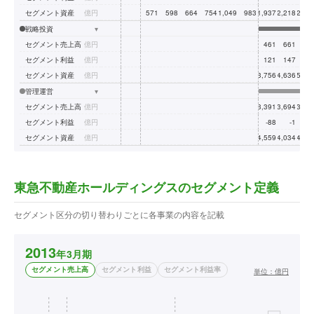
セグメント資産
億円
571
598
664
754
1,049
983
1,937
2,218
2,23
戦略投資
▾
セグメント売上高
億円
461
661
77
セグメント利益
億円
121
147
15
セグメント資産
億円
3,756
4,636
5,37
管理運営
▾
セグメント売上高
億円
3,391
3,694
3,23
セグメント利益
億円
-88
-1
12
セグメント資産
億円
4,559
4,034
4,07
東急不動産ホールディングスのセグメント定義
セグメント区分の切り替わりごとに各事業の内容を記載
2013
年3月期
セグメント売上高
セグメント利益
セグメント利益率
単位：
億円