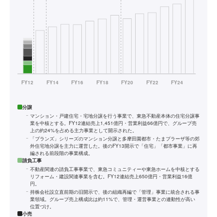
分譲
マンション・戸建住宅・宅地分譲を行う事業で、東急不動産本体の住宅分譲事
業を中核とする。FY12連結売上1,451億円・営業利益66億円で、グループ売
上の約24%を占める主力事業として開示された。
「ブランズ」シリーズのマンション分譲と多摩田園都市・たまプラーザ等の郊
外住宅地分譲を主力に運営した。後のFY13開示で「住宅」「都市事業」に再
編される前段階の事業構成。
請負工事
不動産関連の請負工事事業で、東急コミュニティーや東急ホームを中核とする
リフォーム・建設関連事業を含む。FY12連結売上650億円・営業利益16億
円。
持株会社設立直前期の旧開示で、後の組織再編で「管理」事業に統合される事
業領域。グループ売上構成比は約11%で、管理・運営事業との連動性が高い
位置づけ。
小売