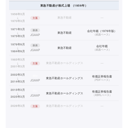
東急不動産
が株式上場
（
1956
年）
1956年3月
↓
東急不動産
—
欠落
1970年3月
1971年3月
単体
会社年鑑（1976年版）
↓
東急不動産
（
紙面ベース
）
JGAAP
1975年3月
1976年9月
単体
会社年鑑
↓
東急不動産
（
紙面ベース
）
JGAAP
1984年9月
1985年3月
↓
東急不動産ホールディングス
—
欠落
2001年3月
2002年3月
連結
有価証券報告書
↓
東急不動産ホールディングス
（
PDFベース
）
JGAAP
2014年3月
2015年3月
連結
有価証券報告書
↓
東急不動産ホールディングス
（
XBRLベース
）
JGAAP
2025年3月
2026年3月
東急不動産ホールディングス
—
欠落