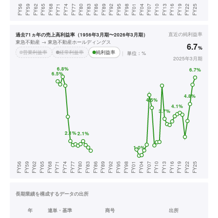
直近の
純利益率
過去71ヵ年の売上高利益率（1956年3月期〜2026年3月期）
東急不動産 → 東急不動産ホールディングス
6.7
%
営業利益率
経常利益率
純利益率
単位：%
2025年3月期
長期業績を構成するデータの出所
年
連単・基準
商号
出所