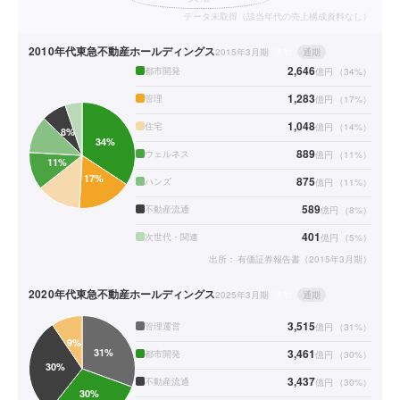
データ未取得（該当年代の売上構成資料なし）
2010年代
東急不動産ホールディングス
2015年3月期
連結
通期
2,646
都市開発
億円
（
34
%）
1,283
管理
億円
（
17
%）
1,048
住宅
億円
（
14
%）
889
ウェルネス
億円
（
11
%）
875
ハンズ
億円
（
11
%）
589
不動産流通
億円
（
8
%）
401
次世代・関連
億円
（
5
%）
出所：
有価証券報告書（2015年3月期）
2020年代
東急不動産ホールディングス
2025年3月期
連結
通期
3,515
管理運営
億円
（
31
%）
3,461
都市開発
億円
（
30
%）
3,437
不動産流通
億円
（
30
%）