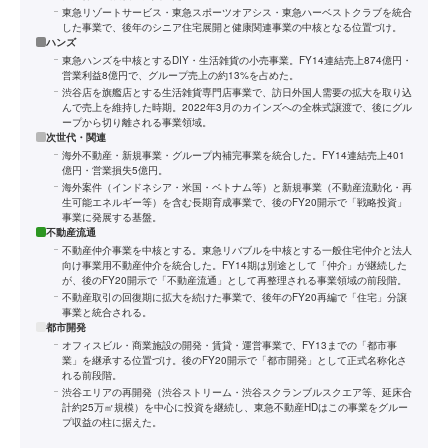
東急リゾートサービス・東急スポーツオアシス・東急ハーベストクラブを統合
した事業で、後年のシニア住宅展開と健康関連事業の中核となる位置づけ。
ハンズ
東急ハンズを中核とするDIY・生活雑貨の小売事業。FY14連結売上874億円・
営業利益8億円で、グループ売上の約13%を占めた。
渋谷店を旗艦店とする生活雑貨専門店事業で、訪日外国人需要の拡大を取り込
んで売上を維持した時期。2022年3月のカインズへの全株式譲渡で、後にグル
ープから切り離される事業領域。
次世代・関連
海外不動産・新規事業・グループ内補完事業を統合した。FY14連結売上401
億円・営業損失5億円。
海外案件（インドネシア・米国・ベトナム等）と新規事業（不動産流動化・再
生可能エネルギー等）を含む長期育成事業で、後のFY20開示で「戦略投資」
事業に発展する基盤。
不動産流通
不動産仲介事業を中核とする。東急リバブルを中核とする一般住宅仲介と法人
向け事業用不動産仲介を統合した。FY14期は別途として「仲介」が継続した
が、後のFY20開示で「不動産流通」として再整理される事業領域の前段階。
不動産取引の回復期に拡大を続けた事業で、後年のFY20再編で「住宅」分譲
事業と統合される。
都市開発
オフィスビル・商業施設の開発・賃貸・運営事業で、FY13までの「都市事
業」を継承する位置づけ。後のFY20開示で「都市開発」として正式名称化さ
れる前段階。
渋谷エリアの再開発（渋谷ストリーム・渋谷スクランブルスクエア等、延床合
計約25万㎡規模）を中心に投資を継続し、東急不動産HDはこの事業をグルー
プ収益の柱に据えた。