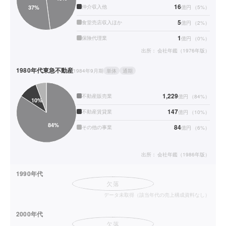
16
仲介収入他
億円
（
5
%）
5
食堂売店収入ほか
億円
（
2
%）
1
保険代理業
億円
（
0
%）
出所：
会社年鑑（1976年版）
1980年代
東急不動産
1984年9月期
単体
通期
1,229
不動産販売業
億円
（
84
%）
147
不動産賃貸業
億円
（
10
%）
84
その他の事業
億円
（
6
%）
出所：
会社年鑑（1986年版）
1990年代
欠落
データ未取得（該当年代の売上構成資料なし）
2000年代
欠落