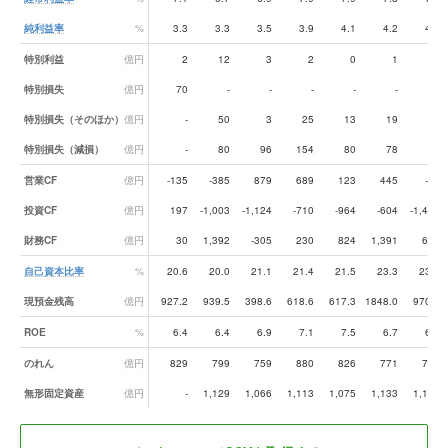
純利益率
%
3.3
3.3
3.5
3.9
4.1
4.2
4.0
特別利益
億円
2
12
3
2
0
1
1
特別損失
億円
70
-
-
-
-
-
-
特別損失（そのほか）
億円
-
50
3
25
13
19
10
特別損失（減損）
億円
-
80
96
154
80
78
35
営業CF
億円
-135
-385
879
689
123
445
-67
投資CF
億円
197
-1,003
-1,124
-710
-964
-604
-1,472
財務CF
億円
30
1,392
-305
230
824
1,391
651
自己資本比率
%
20.6
20.0
21.1
21.4
21.5
23.3
23.5
現預金残高
億円
927.2
939.5
398.6
618.6
617.3
1848.0
970.4
ROE
%
6.4
6.4
6.9
7.1
7.5
6.7
6.6
のれん
億円
829
799
759
880
826
771
717
無形固定資産
億円
-
1,129
1,066
1,113
1,075
1,133
1,130