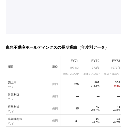
東急不動産ホールディングス
の長期業績（年度別データ）
FY71
FY72
FY73
項目
単位
1971/3
1972/3
1973/3
単体 / JGAAP
単体 / JGAAP
単体 / JGAAP
単
東急不動産ホールディングス
の長期業績データ一覧
売上高
369
368
億円
325
+13.5%
−0.3%
YoY
営業利益
億円
—
—
—
YoY
経常利益
42
44
億円
35
+20.0%
+4.8%
YoY
当期純利益
23
25
億円
21
+9.5%
+8.7%
YoY