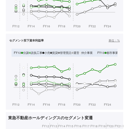
セグメント投下資本利益率
単位：
%
分譲
請負工事
小売
賃貸
管理受託
運営
仲介事業
都市事業
住宅
FY12
FY13
東急不動産ホールディングスのセグメント変遷
FY12
FY13
FY14
FY15
FY16
FY17
FY18
FY19
FY20
FY21
FY2