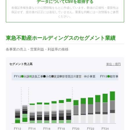
データ
についてCSVを取得する
有価証券報告書などの公開情報をもとに作成しています。数値の正確性・最新性は
保証せず、提出後の訂正には追従していません。重要な判断には一次情報をご参照
ください。
東急不動産ホールディングスのセグメント業績
各事業の売上・営業利益・利益率の推移
セグメント売上高
単位：
億円
分譲
請負工事
小売
賃貸
管理受託
運営
仲介事業
都市事業
住宅
FY12
FY13