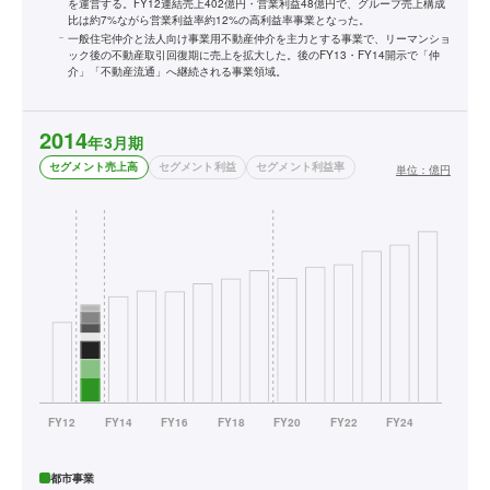
を運営する。FY12連結売上402億円・営業利益48億円で、グループ売上構成
比は約7%ながら営業利益率約12%の高利益率事業となった。
一般住宅仲介と法人向け事業用不動産仲介を主力とする事業で、リーマンショ
ック後の不動産取引回復期に売上を拡大した。後のFY13・FY14開示で「仲
介」「不動産流通」へ継続される事業領域。
2014
年3月期
セグメント売上高
セグメント利益
セグメント利益率
単位：
億円
都市事業