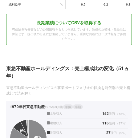
純利益率
%
6.5
6.2
6.8
長期業績についてCSVを取得する
有価証券報告書などの公開情報をもとに作成しています。数値の正確性・最新性は
保証せず、提出後の訂正には追従していません。重要な判断には一次情報をご参照
ください。
東急不動産ホールディングス：売上構成比の変化（51ヵ
年）
東急不動産ホールディングスの事業ポートフォリオの転換を時代別の売上構
成比で読み解く
1970年代
東急不動産
1975年3月期
単体
半期
152
土地収入
億円
（
48
%）
116
建物収入
億円
（
37
%）
27
賃貸収入
億円
（
9
%）