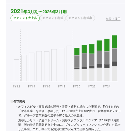
2021
年3月期〜2026年3月期
セグメント売上高
セグメント利益
セグメント利益率
単位：
億円
都市開発
オフィスビル・商業施設の開発・賃貸・運営を統合した事業で、FY14までの
「都市事業」を継承・改称した。FY20連結売上3,132億円・営業利益417億円
で、グループ営業利益の過半を稼ぐ最大の収益柱。
渋谷ヒカリエ・渋谷ストリーム・渋谷スクランブルスクエア（2019年11月開
業）等の渋谷再開発拠点を中核に、ブランズタワー（マンション分譲）も統合
した事業。コロナ禍下でも賃貸収益の安定性で黒字を維持した。