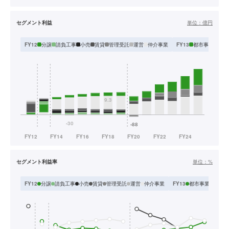
セグメント利益
単位：
億円
分譲
請負工事
小売
賃貸
管理受託
運営
仲介事業
都市事業
住宅
FY12
FY13
セグメント利益率
単位：
%
分譲
請負工事
小売
賃貸
管理受託
運営
仲介事業
都市事業
住宅
FY12
FY13