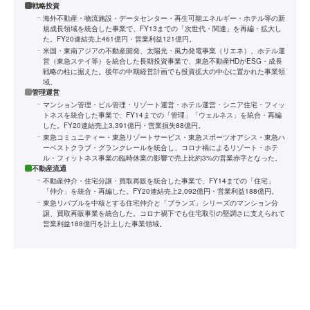
戦略投資
海外不動産・物流施設・データセンター・再生可能エネルギー・ホテル等の新
規成長領域を統合した事業で、FY13までの「次世代・関連」を再編・拡大し
た。FY20連結売上461億円・営業利益121億円。
米国・東南アジアの不動産開発、太陽光・風力発電事業（リエネ）、ホテル運
営（東急ステイ等）を統合した長期投資事業で、東急不動産HDがESG・成長
戦略の柱に据えた。後年の中期経営計画でも投資拡大の中心に置かれた事業領
域。
管理運営
マンション管理・ビル管理・リゾート運営・ホテル運営・シニア住宅・フィッ
トネスを統合した事業で、FY14までの「管理」「ウェルネス」を統合・再編
した。FY20連結売上3,391億円・営業損失88億円。
東急コミュニティー・東急リゾートサービス・東急スポーツオアシス・東急ハ
ーベストクラブ・グランクレールを統合し、コロナ禍によるリゾート・ホテ
ル・フィットネス事業の臨時休業の影響で売上比約3%の営業赤字となった。
不動産流通
不動産仲介・住宅分譲・買取再販を統合した事業で、FY14までの「住宅」
「仲介」を統合・再編した。FY20連結売上2,092億円・営業利益188億円。
東急リバブルを中核とする住宅仲介と「ブランズ」シリーズのマンション分
譲、買取再販事業を統合した。コロナ禍下でも住宅取引の堅調さに支えられて
営業利益188億円を計上した事業領域。