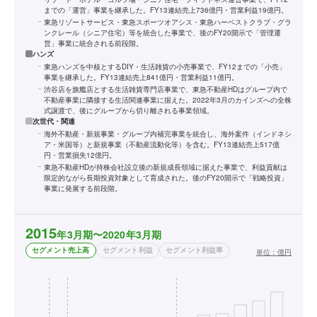
までの「運営」事業を継承した。FY13連結売上736億円・営業利益19億円。
東急リゾートサービス・東急スポーツオアシス・東急ハーベストクラブ・グラ
ンクレール（シニア住宅）等を統合した事業で、後のFY20開示で「管理運
営」事業に統合される前段階。
ハンズ
東急ハンズを中核とするDIY・生活雑貨の小売事業で、FY12までの「小売」
事業を継承した。FY13連結売上841億円・営業利益11億円。
渋谷店を旗艦店とする生活雑貨専門店事業で、東急不動産HDはグループ内で
不動産事業に隣接する生活関連事業に据えた。2022年3月のカインズへの全株
式譲渡で、後にグループから切り離される事業領域。
次世代・関連
海外不動産・新規事業・グループ内補完事業を統合し、海外案件（インドネシ
ア・米国等）と新規事業（不動産流動化等）を含む。FY13連結売上517億
円・営業損失12億円。
東急不動産HDが持株会社設立後の新規成長領域に据えた事業で、利益貢献は
限定的ながら長期投資対象として育成された。後のFY20開示で「戦略投資」
事業に発展する前段階。
2015
年3月期〜2020年3月期
セグメント売上高
セグメント利益
セグメント利益率
単位：
億円