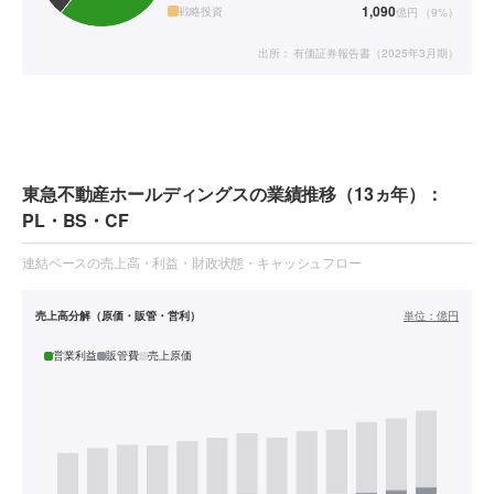
1,090
戦略投資
億円
（
9
%）
出所：
有価証券報告書（2025年3月期）
東急不動産ホールディングスの業績推移（13ヵ年）：
PL・BS・CF
連結ベースの売上高・利益・財政状態・キャッシュフロー
売上高分解（原価・販管・営利）
単位：
億円
営業利益
販管費
売上原価