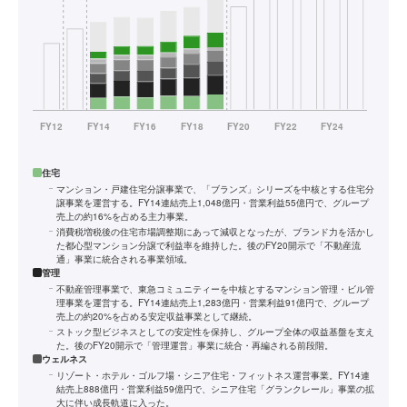
住宅
マンション・戸建住宅分譲事業で、「ブランズ」シリーズを中核とする住宅分
譲事業を運営する。FY14連結売上1,048億円・営業利益55億円で、グループ
売上の約16%を占める主力事業。
消費税増税後の住宅市場調整期にあって減収となったが、ブランド力を活かし
た都心型マンション分譲で利益率を維持した。後のFY20開示で「不動産流
通」事業に統合される事業領域。
管理
不動産管理事業で、東急コミュニティーを中核とするマンション管理・ビル管
理事業を運営する。FY14連結売上1,283億円・営業利益91億円で、グループ
売上の約20%を占める安定収益事業として継続。
ストック型ビジネスとしての安定性を保持し、グループ全体の収益基盤を支え
た。後のFY20開示で「管理運営」事業に統合・再編される前段階。
ウェルネス
リゾート・ホテル・ゴルフ場・シニア住宅・フィットネス運営事業。FY14連
結売上888億円・営業利益59億円で、シニア住宅「グランクレール」事業の拡
大に伴い成長軌道に入った。