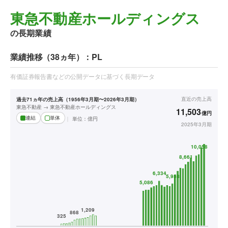
東急不動産ホールディングス
の長期業績
業績推移（38ヵ年）：PL
有価証券報告書などの公開データに基づく長期データ
直近の
売上高
過去71ヵ年の売上高（1956年3月期〜2026年3月期）
東急不動産 → 東急不動産ホールディングス
11,503
億円
連結
単体
単位：
億円
2025年3月期