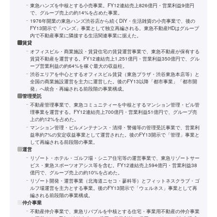
東急ハンズを中核とする小売事業。FY12連結売上826億円・営業利益9億円
で、グループ売上の約14%を占めた事業。
1976年開業の東急ハンズ渋谷店から続くDIY・生活雑貨の小売事業で、後の
FY13開示で「ハンズ」事業として独立再編される。東急不動産HDはグループ
内で不動産事業に隣接する生活関連事業に据えた。
賃貸
オフィスビル・商業施設・賃貸住宅の賃貸運営事業で、東急不動産が保有する
賃貸不動産を運営する。FY12連結売上1,251億円・営業利益350億円で、グル
ープ営業利益の約64%を稼ぐ最大の収益柱。
渋谷エリアを中心とするオフィスビル賃貸（東急プラザ・渋谷東急本店等）と
全国の商業施設運営を主力に運営した。後のFY13以降「都市事業」「都市開
発」へ統合・再編される前段階の事業構成。
管理受託
不動産管理事業で、東急コミュニティーを中核とするマンション管理・ビル管
理事業を運営する。FY12連結売上700億円・営業利益51億円で、グループ売
上の約12%を占めた。
マンション管理・ビルメンテナンス・清掃・警備等の管理受託事業で、営業利
益率約7%の安定収益事業として運営された。後のFY13開示で「管理」事業と
して再編される前段階の事業。
運営
リゾート・ホテル・ゴルフ場・シニア住宅等の運営事業で、東急リゾートサー
ビス・東急スポーツオアシス等を含む。FY12連結売上594億円・営業利益38
億円で、グループ売上の約10%を占めた。
リゾート開発・運営事業（北海道ニセコ・蓼科等）とフィットネスクラブ・ゴ
ルフ場運営を主力とする事業。後のFY13開示で「ウェルネス」事業として再
編される前段階の事業構成。
仲介事業
不動産仲介事業で、東急リバブルを中核とする住宅・事業用不動産の仲介事業