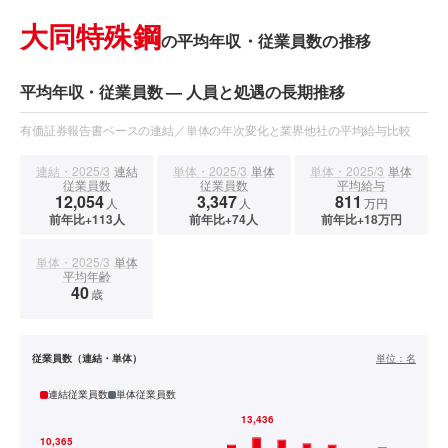
大同特殊鋼
の平均年収・従業員数の推移
平均年収・従業員数 — 人員と処遇の長期推移
有価証券報告書ベースの連結／単体の年次変化と業界他社の平均給与比較
連結・2025/3
連結
単体・2025/3
単体
単体・2025/3
単体
従業員数
従業員数
平均給与
12,054
3,347
811
人
人
万円
前年比+113人
前年比+74人
前年比+18万円
単体・2025/3
単体
平均年齢
40
歳
従業員数（連結・単体）
単位：
名
連結従業員数
単体従業員数