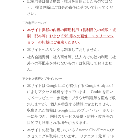
記載内容は投資助言・推奨を目的としたものではな
く、 投資判断はご自身の責任に基づいて行ってくだ
さい。
二次利用について
本サイト掲載の内容の商用利用（営利目的の転載・複
製・配布等）および
SNS 等への画像・スクリーンシ
ョットの転載はご遠慮ください
。
本サイトへのリンクは制限しておりません。
社内会議資料・社内研修等、法人内での社内利用（社
外への再配布を伴わないもの）は制限しておりませ
ん。
アクセス解析とプライバシー
本サイトは Google LLC が提供する Google Analytics 4
によりアクセス解析を行っています。 Cookie を用い
てページビュー・参照元・ブラウザ環境等を匿名で収
集しますが、 個人を特定する情報は含まれません。
収集された情報は Google LLC のプライバシーポリシ
ーに基づき、 同社のサービス提供・維持・改善等の
目的でも利用される場合があります。
本サイトの配信に用いている Amazon CloudFront のア
クセスログを取得しています。 リクエスト元 IP アド