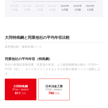
大同特殊鋼と同業他社の平均年収比較
業界横比較・最新有報ベース
同業他社の平均年収
（特殊鋼）
各社の有価証券報告書「従業員の状況」より最新掲載値を集計（
FY24〜
FY25
·
2
社）。 カードをクリックするとその企業の業績ページへ移動しま
す。
大同特殊鋼
日本冶金工業
FY24
/ 2025/3
FY25
/ 2026/3
811
780
万円
万円