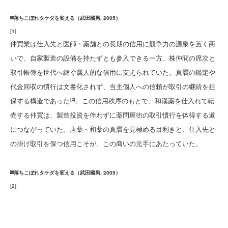
落ちこぼれタケダを変える（武田國男, 2005）
[
1
]
仲買業は仕入先と医師・薬舗との長期の信用に競争力の源泉を置く商
いで、自家製造の設備を持たずとも参入できる一方、株仲間の席次と
取引帳簿を世代へ継ぐ属人的な信用に支えられていた。真贋の鑑定や
代金回収の慣行は文書化されず、当主個人への信頼が取引の継続を担
保する構造であった
。この信用秩序のもとで、和漢薬を仕入れて転
[2]
売する仲買は、製造投資を伴わずに薬問屋街の取引慣行を体得する道
につながっていた。唐薬・和薬の真贋を見極める目利きと、仕入先と
の掛け取引を保つ信用こそが、この商いの元手にあたっていた。
落ちこぼれタケダを変える（武田國男, 2005）
[
2
]