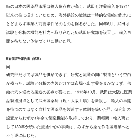
時の日本の医薬品市場は輸入依存度が高く、武田も洋薬輸入を1871年
以来の柱に据えていたため、海外供給の途絶は一時的な需給の乱れに
とどまらず事業の前提条件そのものを揺るがした。同年8月、武田は
試験と分析の機能を社内へ取り込むため武田研究部を設置し、輸入再
開を待たない体制づくりに動いた
。
[8]
有価証券報告書（沿革）
[
8
]
研究部だけでは製品を供給できず、研究と流通の間に製造という空白
が残った。試験と分析の内製だけでは市場へ出す薬をまかなえず、供
給の穴を埋める製造の拠点が要った。1915年10月、武田は大阪に医薬
品製造拠点として武田製薬所（現・大阪工場）を新設し、輸入の再開
を待つのではなく自社で医薬品を製造する体制を築いた
。研究部の
[9]
設置からわずか1年余で製造機能を取得しており、薬種商・輸入商と
して130年余続いた流通中心の事業は、みずから薬を作る製造業へと
不可逆に転じた。