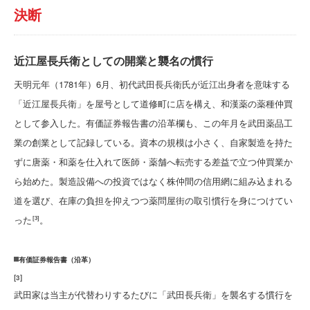
決断
近江屋長兵衛としての開業と襲名の慣行
天明元年（1781年）6月、初代武田長兵衛氏が近江出身者を意味する
「近江屋長兵衛」を屋号として道修町に店を構え、和漢薬の薬種仲買
として参入した。有価証券報告書の沿革欄も、この年月を武田薬品工
業の創業として記録している。資本の規模は小さく、自家製造を持た
ずに唐薬・和薬を仕入れて医師・薬舗へ転売する差益で立つ仲買業か
ら始めた。製造設備への投資ではなく株仲間の信用網に組み込まれる
道を選び、在庫の負担を抑えつつ薬問屋街の取引慣行を身につけてい
った
。
[3]
有価証券報告書（沿革）
[
3
]
武田家は当主が代替わりするたびに「武田長兵衛」を襲名する慣行を