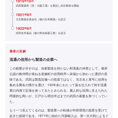
1915
10
年
月
武田製薬所（現・大阪工場）を新設し自社製造を開始
1921
8
年
月
大五製薬合資会社（後の日本製薬）を設立
1922
6
年
月
武田化学薬品（後の和光純薬工業）を設立
筆者の見解
流通の信用から製造の企業へ
この創業が示すのは、自家製造を持たない和漢薬の仲買として、幕府
公認の株仲間が束ねる道修町の信用秩序へ末端から加わった選択の意
味である。武田は製造設備への投資ではなく、当主名と屋号に信用を
集める襲名の慣行を選び、130年余にわたって薬を仕入れて卸す流通
業の内側で足場を保ってきたとみられる。属人的な信用に支えられた
問屋的な商いが、江戸から明治半ばまでの武田の基盤を形づくってい
た。
もう一つ見えてくるのは、製造業への転換が外部環境の急変を受けて
起きた経緯である。1871年に始めた洋薬輸入は、第一次大戦によるド