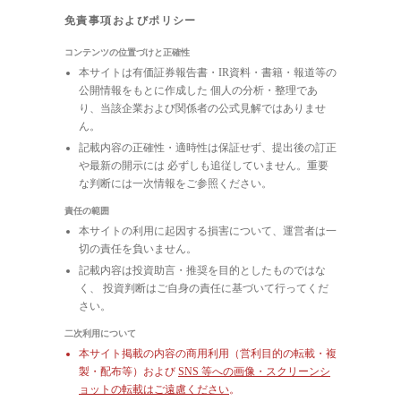
免責事項およびポリシー
コンテンツの位置づけと正確性
本サイトは有価証券報告書・IR資料・書籍・報道等の
公開情報をもとに作成した 個人の分析・整理であ
り、当該企業および関係者の公式見解ではありませ
ん。
記載内容の正確性・適時性は保証せず、提出後の訂正
や最新の開示には 必ずしも追従していません。重要
な判断には一次情報をご参照ください。
責任の範囲
本サイトの利用に起因する損害について、運営者は一
切の責任を負いません。
記載内容は投資助言・推奨を目的としたものではな
く、 投資判断はご自身の責任に基づいて行ってくだ
さい。
二次利用について
本サイト掲載の内容の商用利用（営利目的の転載・複
製・配布等）および
SNS 等への画像・スクリーンシ
ョットの転載はご遠慮ください
。