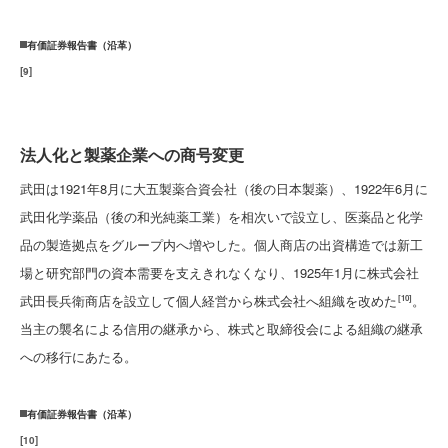
有価証券報告書（沿革）
[
9
]
法人化と製薬企業への商号変更
武田は1921年8月に大五製薬合資会社（後の日本製薬）、1922年6月に
武田化学薬品（後の和光純薬工業）を相次いで設立し、医薬品と化学
品の製造拠点をグループ内へ増やした。個人商店の出資構造では新工
場と研究部門の資本需要を支えきれなくなり、1925年1月に株式会社
武田長兵衛商店を設立して個人経営から株式会社へ組織を改めた
。
[10]
当主の襲名による信用の継承から、株式と取締役会による組織の継承
への移行にあたる。
有価証券報告書（沿革）
[
10
]