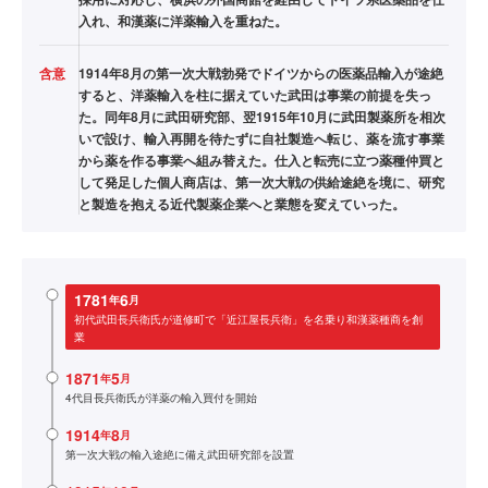
入れ、和漢薬に洋薬輸入を重ねた。
含意
1914年8月の第一次大戦勃発でドイツからの医薬品輸入が途絶
すると、洋薬輸入を柱に据えていた武田は事業の前提を失っ
た。同年8月に武田研究部、翌1915年10月に武田製薬所を相次
いで設け、輸入再開を待たずに自社製造へ転じ、薬を流す事業
から薬を作る事業へ組み替えた。仕入と転売に立つ薬種仲買と
して発足した個人商店は、第一次大戦の供給途絶を境に、研究
と製造を抱える近代製薬企業へと業態を変えていった。
1781
6
年
月
初代武田長兵衛氏が道修町で「近江屋長兵衛」を名乗り和漢薬種商を創
業
1871
5
年
月
4代目長兵衛氏が洋薬の輸入買付を開始
1914
8
年
月
第一次大戦の輸入途絶に備え武田研究部を設置