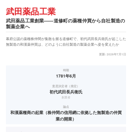
武田薬品工業
武田薬品工業創業——道修町の薬種仲買から自社製造の
製薬企業へ
幕府公認の薬種株仲間が集散を握る道修町で、初代武田長兵衛氏が起こした
無製造の和漢薬仲買は、どのように自社製造の製薬企業へ姿を変えたか
更新:
2026年7月1日
時期
1781年6月
意思決定者（推定）
初代武田長兵衛氏
創業者
論点
和漢薬種商の起業（株仲間の信用網に依拠した無製造の仲買
業の開業）