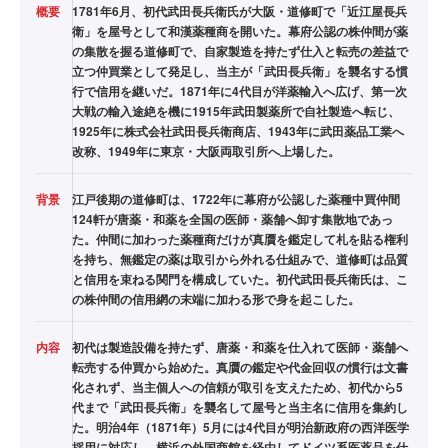
概要
1781年6月、初代武田長兵衛氏が大阪・道修町で「近江屋長兵
衛」を屋号として和漢薬種商を開いた。幕府公認の株仲間が薬
の集散を握る道修町で、自家製造を持たず仕入と転売の差益で
立つ仲買業として発足し、当主が「武田長兵衛」を襲名する慣
行で信用を継いだ。1871年に4代目が洋薬輸入へ広げ、第一次
大戦の輸入途絶を機に1915年武田製薬所で自社製造へ転じ、
1925年に株式会社武田長兵衛商店、1943年に武田薬品工業へ
改称、1949年に東京・大阪両取引所へ上場した。
背景
江戸後期の道修町は、1722年に幕府が公認した薬種中買仲間
124軒が唐薬・和薬を全国の医師・薬舗へ卸す集散地であっ
た。仲間に加わった薬種商だけが真贋を鑑定して札を貼る権利
を持ち、無鑑定の薬は取引から外れる仕組みで、道修町は品質
と信用を束ねる関門を構成していた。初代武田長兵衛氏は、こ
の株仲間の信用網の末端に加わる形で身を起こした。
内容
初代は製造設備を持たず、唐薬・和薬を仕入れて医師・薬舗へ
転売する仲買から始めた。真贋の鑑定や代金回収の慣行は文書
化されず、当主個人への信頼が取引を支えたため、初代から5
代まで「武田長兵衛」を襲名して屋号と当主名に信用を集約し
た。明治4年（1871年）5月には4代目が明治新政府の西洋医学
採用に対応し、横浜の外国商館を経由してドイツ系医薬品を仕