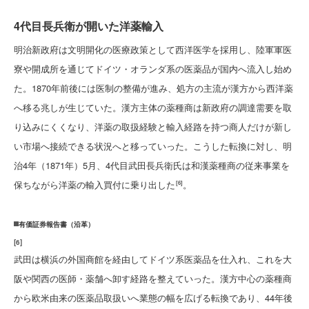
4代目長兵衛が開いた洋薬輸入
明治新政府は文明開化の医療政策として西洋医学を採用し、陸軍軍医
寮や開成所を通じてドイツ・オランダ系の医薬品が国内へ流入し始め
た。1870年前後には医制の整備が進み、処方の主流が漢方から西洋薬
へ移る兆しが生じていた。漢方主体の薬種商は新政府の調達需要を取
り込みにくくなり、洋薬の取扱経験と輸入経路を持つ商人だけが新し
い市場へ接続できる状況へと移っていった。こうした転換に対し、明
治4年（1871年）5月、4代目武田長兵衛氏は和漢薬種商の従来事業を
保ちながら洋薬の輸入買付に乗り出した
。
[6]
有価証券報告書（沿革）
[
6
]
武田は横浜の外国商館を経由してドイツ系医薬品を仕入れ、これを大
阪や関西の医師・薬舗へ卸す経路を整えていった。漢方中心の薬種商
から欧米由来の医薬品取扱いへ業態の幅を広げる転換であり、44年後