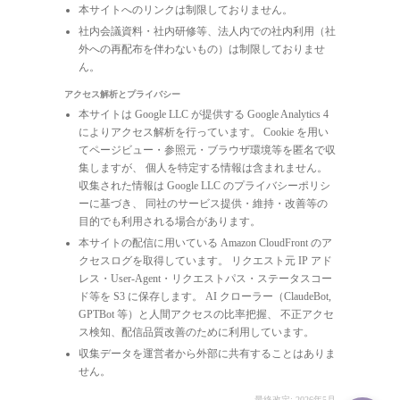
本サイトへのリンクは制限しておりません。
社内会議資料・社内研修等、法人内での社内利用（社
外への再配布を伴わないもの）は制限しておりませ
ん。
アクセス解析とプライバシー
本サイトは Google LLC が提供する Google Analytics 4
によりアクセス解析を行っています。 Cookie を用い
てページビュー・参照元・ブラウザ環境等を匿名で収
集しますが、 個人を特定する情報は含まれません。
収集された情報は Google LLC のプライバシーポリシ
ーに基づき、 同社のサービス提供・維持・改善等の
目的でも利用される場合があります。
本サイトの配信に用いている Amazon CloudFront のア
クセスログを取得しています。 リクエスト元 IP アド
レス・User-Agent・リクエストパス・ステータスコー
ド等を S3 に保存します。 AI クローラー（ClaudeBot,
GPTBot 等）と人間アクセスの比率把握、 不正アクセ
ス検知、配信品質改善のために利用しています。
収集データを運営者から外部に共有することはありま
せん。
最終改定: 2026年5月