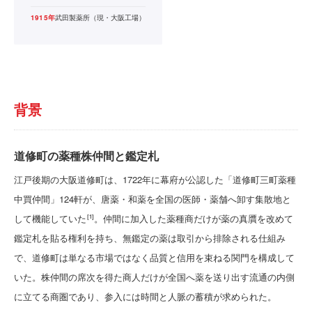
1915年
武田製薬所（現・大阪工場）
背景
道修町の薬種株仲間と鑑定札
江戸後期の大阪道修町は、1722年に幕府が公認した「道修町三町薬種
中買仲間」124軒が、唐薬・和薬を全国の医師・薬舗へ卸す集散地と
して機能していた
。仲間に加入した薬種商だけが薬の真贋を改めて
[1]
鑑定札を貼る権利を持ち、無鑑定の薬は取引から排除される仕組み
で、道修町は単なる市場ではなく品質と信用を束ねる関門を構成して
いた。株仲間の席次を得た商人だけが全国へ薬を送り出す流通の内側
に立てる商圏であり、参入には時間と人脈の蓄積が求められた。