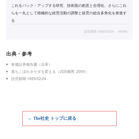
これをバック・アップする研究、技術面の創意と合理化、さらにこれ
らを一丸として積極的な経営活動の調整と経営の総合多角化を推進す
る
読売新聞 1959/02/24、1959年
出典・参考
有価証券報告書（沿革）
落ちこぼれタケダを変える（武田國男, 2005）
読売新聞 1959/02/24
← The社史 トップに戻る