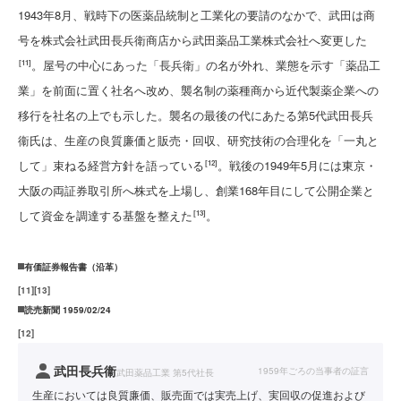
1943年8月、戦時下の医薬品統制と工業化の要請のなかで、武田は商
号を株式会社武田長兵衛商店から武田薬品工業株式会社へ変更した
。屋号の中心にあった「長兵衛」の名が外れ、業態を示す「薬品工
[11]
業」を前面に置く社名へ改め、襲名制の薬種商から近代製薬企業への
移行を社名の上でも示した。襲名の最後の代にあたる第5代武田長兵
衞氏は、生産の良質廉価と販売・回収、研究技術の合理化を「一丸と
して」束ねる経営方針を語っている
。戦後の1949年5月には東京・
[12]
大阪の両証券取引所へ株式を上場し、創業168年目にして公開企業と
して資金を調達する基盤を整えた
。
[13]
有価証券報告書（沿革）
[
11
]
[
13
]
読売新聞 1959/02/24
[
12
]
武田長兵衞
1959年ごろの当事者の証言
武田薬品工業 第5代社長
生産においては良質廉価、販売面では実売上げ、実回収の促進および