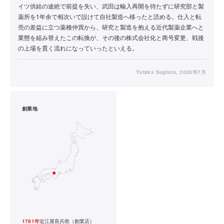
イツ供給の途絶で前提を失い、武田は輸入再開を待たずに研究部と製
薬所を1年余で相次いで設けて自社製造へ移ったと読める。仕入と転
売の差益に立つ薬種仲買から、研究と製造を抱える近代製薬企業へと
業態を組み替えたこの転換が、その後の株式会社化と商号変更、戦後
の上場を貫く流れになっていったといえる。
Yutaka Sugiura
, 2026年7月
創業地
1781年
近江屋長兵衛（創業店）