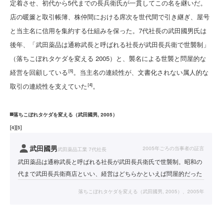
定着させ、初代から5代までの長兵衛氏が一貫してこの名を継いだ。
店の暖簾と取引帳簿、株仲間における席次を世代間で引き継ぎ、屋号
と当主名に信用を集約する仕組みを保った。7代社長の武田國男氏は
後年、「武田薬品は通称武長と呼ばれる社長が武田長兵衛で世襲制」
（落ちこぼれタケダを変える 2005）と、襲名による世襲と問屋的な
経営を回顧している
。当主名の連続性が、文書化されない属人的な
[5]
取引の連続性を支えていた
。
[4]
落ちこぼれタケダを変える（武田國男, 2005）
[
4
]
[
5
]
武田國男
2005年ごろの当事者の証言
武田薬品工業 7代社長
武田薬品は通称武長と呼ばれる社長が武田長兵衛氏で世襲制。昭和の
代まで武田長兵衛商店といい、経営はどちらかといえば問屋的だった
落ちこぼれタケダを変える（武田國男, 2005）、2005年