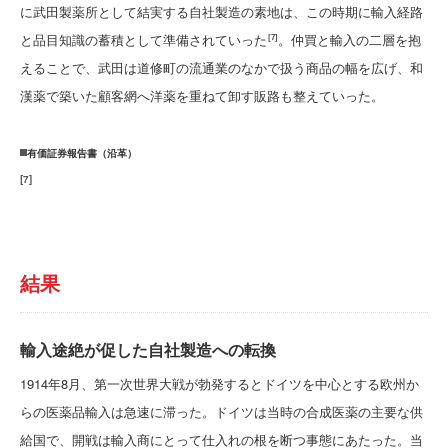
に武田製薬所として結実する自社製造の素地は、この時期に輸入経路
と品目知識の蓄積として準備されていった
。仲買と輸入の二層を抱
[7]
えることで、武田は道修町の流通業のなかで扱う商品の幅を広げ、和
漢薬で築いた顧客網へ洋薬を重ねて卸す販路も整えていった。
有価証券報告書（沿革）
[
7
]
結果
輸入途絶が促した自社製造への転換
1914年8月、第一次世界大戦が勃発するとドイツを中心とする欧州か
らの医薬品輸入は急速に滞った。ドイツは当時の合成医薬の主要な供
給国で、開戦は輸入商にとって仕入れの根を断つ事態にあたった。当