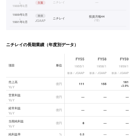
↓
ニチレイ
—
欠落
1988年3月
1989年3月
単体
投資月報44
↓
ニチレイ
（
12
）
JGAAP
1991年3月
1992年3月
連結
会社年鑑
↓
ニチレイ
（
紙面ベース
）
JGAAP
1996年3月
ニチレイ
の長期業績（年度別データ）
1997年3月
連結
有価証券報告書
↓
ニチレイ
（
PDFベース
）
JGAAP
2014年3月
FY55
FY58
FY59
2015年3月
連結
有価証券報告書
項目
単位
1955/1
1958/1
1959/1
↓
ニチレイ
（
XBRLベース
）
JGAAP
2026年3月
単体 / JGAAP
単体 / JGAAP
単体 / JGAAP
単
ニチレイ
の長期業績データ一覧
売上高
161
億円
111
155
+3.9%
YoY
営業利益
億円
—
—
—
YoY
経常利益
億円
—
—
—
YoY
当期純利益
億円
8
—
—
YoY
純利益率
%
6.8
—
—