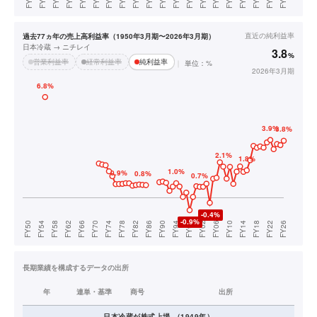
直近の
純利益率
過去77ヵ年の売上高利益率（1950年3月期〜2026年3月期）
日本冷蔵 → ニチレイ
3.8
%
営業利益率
経常利益率
純利益率
単位：%
2026年3月期
長期業績を構成するデータの出所
年
連単・基準
商号
出所
日本冷蔵
が株式上場
（
1949
年）