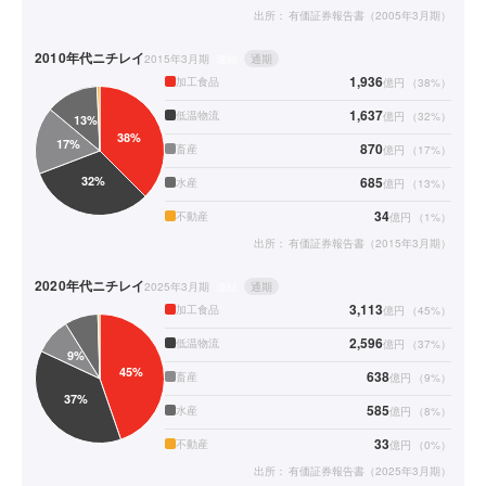
出所：
有価証券報告書（2005年3月期）
2010年代
ニチレイ
2015年3月期
連結
通期
1,936
加工食品
億円
（
38
%）
1,637
低温物流
億円
（
32
%）
870
畜産
億円
（
17
%）
685
水産
億円
（
13
%）
34
不動産
億円
（
1
%）
出所：
有価証券報告書（2015年3月期）
2020年代
ニチレイ
2025年3月期
連結
通期
3,113
加工食品
億円
（
45
%）
2,596
低温物流
億円
（
37
%）
638
畜産
億円
（
9
%）
585
水産
億円
（
8
%）
33
不動産
億円
（
0
%）
出所：
有価証券報告書（2025年3月期）