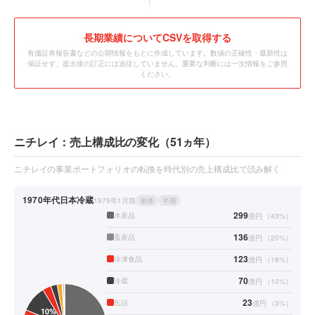
長期業績についてCSVを取得する
有価証券報告書などの公開情報をもとに作成しています。数値の正確性・最新性は
保証せず、提出後の訂正には追従していません。重要な判断には一次情報をご参照
ください。
ニチレイ：売上構成比の変化（51ヵ年）
ニチレイの事業ポートフォリオの転換を時代別の売上構成比で読み解く
1970年代
日本冷蔵
1975年1月期
単体
半期
299
水産品
億円
（
43
%）
136
畜産品
億円
（
20
%）
123
冷凍食品
億円
（
18
%）
70
冷蔵
億円
（
10
%）
23
缶詰
億円
（
3
%）