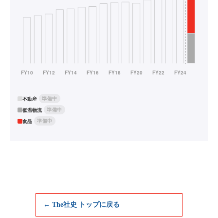
準備中
不動産
準備中
低温物流
準備中
食品
← The社史 トップに戻る