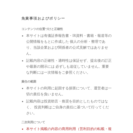
免責事項およびポリシー
コンテンツの位置づけと正確性
本サイトは有価証券報告書・IR資料・書籍・報道等の
公開情報をもとに作成した 個人の分析・整理であ
り、当該企業および関係者の公式見解ではありませ
ん。
記載内容の正確性・適時性は保証せず、提出後の訂正
や最新の開示には 必ずしも追従していません。重要
な判断には一次情報をご参照ください。
責任の範囲
本サイトの利用に起因する損害について、運営者は一
切の責任を負いません。
記載内容は投資助言・推奨を目的としたものではな
く、 投資判断はご自身の責任に基づいて行ってくだ
さい。
二次利用について
本サイト掲載の内容の商用利用（営利目的の転載・複