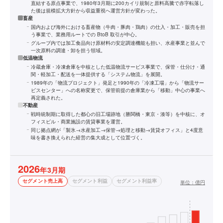
直結する原点事業で、1980年3月期に200カイリ規制と原料高騰で赤字転落し
た後は規模拡大方針から収益重視へ運営方針が変わった。
畜産
国内および海外における畜産物（牛肉・豚肉・鶏肉）の仕入・加工・販売を担
う事業で、業務用ルートでの BtoB 取引が中心。
グループ内では加工食品向け原材料の安定調達機能も担い、水産事業と並んで
一次原料の調達・卸を担う領域。
低温物流
冷蔵倉庫・冷凍倉庫を中核とした低温物流サービス事業で、保管・仕分け・通
関・軽加工・配送を一体提供する「システム物流」を展開。
1989年の「物流プロジェクト」発足と1990年の「冷凍工場」から「物流サー
ビスセンター」への名称変更で、保管前提の倉庫業から「移動」中心の事業へ
再定義された。
不動産
戦時統制期に取得した都心の旧工場跡地（勝鬨橋・東京・湊等）を中核に、オ
フィスビル・商業施設の賃貸事業を運営。
同じ拠点網が「製氷→水産加工→保管→処理と移動→賃貸オフィス」と4度意
味を書き換えられた経営の集大成として位置づく。
2026
年3月期
セグメント売上高
セグメント利益
セグメント利益率
単位：
億円