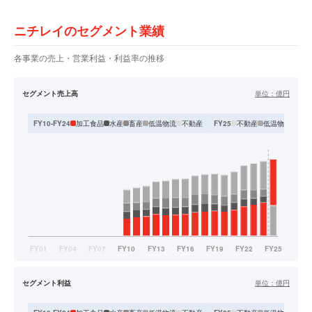
ニチレイのセグメント業績
各事業の売上・営業利益・利益率の推移
セグメント売上高
単位：
億円
加工食品
水産
畜産
低温物流
不動産
不動産
低温物流
食品
FY10-FY24
FY25
セグメント利益
単位：
億円