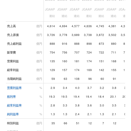
JGAAP
JGAAP
JGAAP
JGAAP
JGAAP
JGAAP
JGAAP
連結
連結
連結
連結
連結
連結
連結
業績データ一覧
売上高
億円
4,614
4,694
4,577
4,636
4,745
4,381
4,378
売上原価
億円
3,726
3,778
3,689
3,738
3,872
3,502
3,504
売上総利益
億円
888
916
888
898
873
880
874
販管費
億円
754
756
707
724
722
711
707
営業利益
億円
135
160
181
174
151
168
167
経常利益
億円
129
157
174
169
142
155
161
当期純利益
億円
59
63
108
96
60
91
40
営業利益率
%
2.9
3.4
4.0
3.7
3.2
3.8
3.8
粗利率
%
19.3
19.5
19.4
19.4
18.4
20.1
20.0
経常利益率
%
2.8
3.3
3.8
3.6
3.0
3.5
3.7
純利益率
%
1.3
1.3
2.4
2.1
1.3
2.1
0.9
特別利益
億円
35
66
51
12
7
12
51