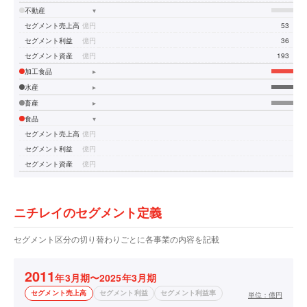
不動産
▾
セグメント売上高
億円
53
3
セグメント利益
億円
36
2
セグメント資産
億円
193
18
加工食品
▸
水産
▸
畜産
▸
食品
▾
セグメント売上高
億円
セグメント利益
億円
セグメント資産
億円
ニチレイのセグメント定義
セグメント区分の切り替わりごとに各事業の内容を記載
2011
年3月期〜2025年3月期
セグメント売上高
セグメント利益
セグメント利益率
単位：
億円