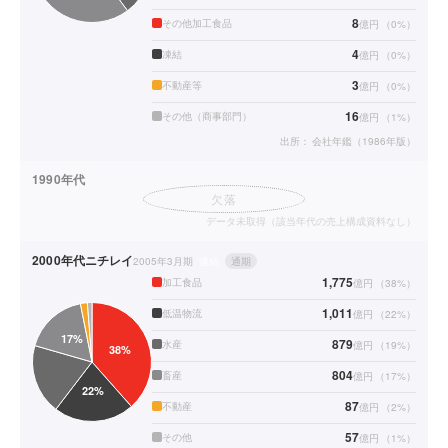
8
その他加工食品
億円
（
0
%）
4
凍結
億円
（
0
%）
3
不動産等
億円
（
0
%）
16
その他（商事部門）
億円
（
1
%）
出所：
会社年鑑（1986年版）
1990年代
欠落
データ未取得（該当年代の売上構成資料なし）
2000年代
ニチレイ
2005年3月期
連結
通期
1,775
加工食品
億円
（
38
%）
1,011
低温物流
億円
（
22
%）
879
水産
億円
（
19
%）
804
畜産
億円
（
17
%）
87
不動産
億円
（
2
%）
57
その他
億円
（
1
%）