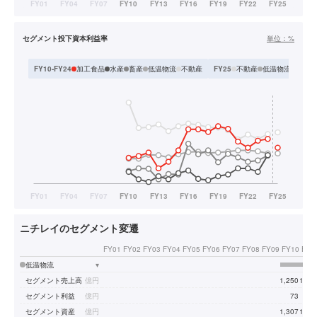
セグメント投下資本利益率
単位：
%
加工食品
水産
畜産
低温物流
不動産
不動産
低温物流
食品
FY10-FY24
FY25
ニチレイのセグメント変遷
FY01
FY02
FY03
FY04
FY05
FY06
FY07
FY08
FY09
FY10
FY1
低温物流
▾
セグメント売上高
億円
1,250
1,35
セグメント利益
億円
73
7
セグメント資産
億円
1,307
1,31