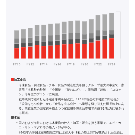
加工食品
冷凍食品・調理食品・チルド食品の製造販売を担うグループ最大の事業で、家
庭用「本格炒め炒飯」「今川焼」「焼おにぎり」、業務用「焼鳥」「コロッ
ケ」等を主力ブランドに展開。
戦時統制で継承した冷蔵倉庫網を起点に、1951年就任の木村鉱二郎社長が
「設備をもつ会社」から「食品を売る会社」へ業態を切り替えた延長線上にあ
る。装置産業の固定費を抱えつつ家庭用冷凍食品市場での値下げ圧力に晒され
る領域。
水産
国内および海外における水産物の仕入・加工・販売を担う事業で、エビ・カ
ニ・サケ・マグロ等の輸入・卸が中心。
1942年の帝国水産統制設立時に水産大手18社の陸上部門が集約された出自に