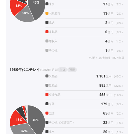
17
凍氷
億円
（
2
%）
13
不動産等
億円
（
2
%）
2
凍結
億円
（
0
%）
0
練製品
億円
（
0
%）
4
雑収入
億円
（
1
%）
1
その他
億円
（
0
%）
出所：
会社年鑑 1976年版
1980年代
ニチレイ
1985年1月期
単体
通期
1,101
水産品
億円
（
40
%）
892
畜産品
億円
（
32
%）
455
冷凍食品
億円
（
16
%）
179
冷蔵
億円
（
6
%）
65
缶詰
億円
（
2
%）
22
その他（冷凍部門）
億円
（
1
%）
20
凍氷
億円
（
1
%）