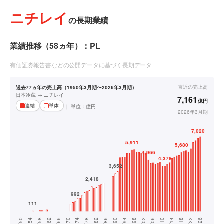
ニチレイ
の長期業績
業績推移（58ヵ年）：PL
有価証券報告書などの公開データに基づく長期データ
直近の
売上高
過去77ヵ年の売上高（1950年3月期〜2026年3月期）
日本冷蔵 → ニチレイ
7,161
億円
連結
単体
単位：
億円
2026年3月期