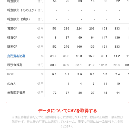
特別損失
億円
56
92
33
16
35
22
124
特別損失（そのほか）
億円
-
-
-
-
-
-
-
特別損失（減損）
億円
-
-
-
-
-
-
-
営業CF
億円
156
239
224
203
153
333
173
投資CF
億円
-8
37
-59
-64
-147
-136
-182
財務CF
億円
-152
-276
-166
-139
161
-333
64
自己資本比率
%
34.0
38.2
42.0
45.2
39.4
44.2
41.4
現預金残高
億円
30.9
32.9
35.1
41.2
195.6
62.4
108.0
ROE
%
6.3
6.1
9.6
8.3
5.3
7.4
3.4
のれん
億円
-
1
4
3
11
10
22
無形固定資産
億円
72
37
36
37
48
44
60
データ
についてCSVを取得する
有価証券報告書などの公開情報をもとに作成しています。数値の正確性・最新性は
保証せず、提出後の訂正には追従していません。重要な判断には一次情報をご参照
ください。