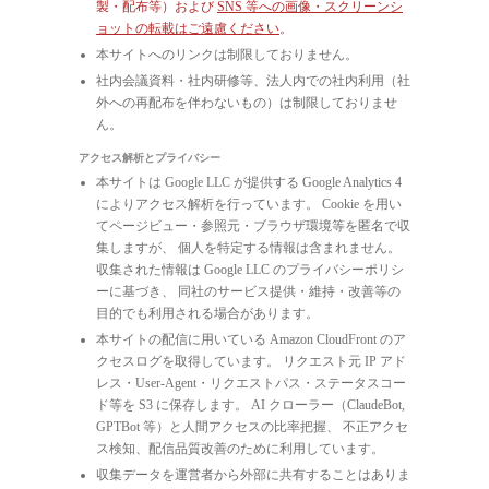
製・配布等）および
SNS 等への画像・スクリーンシ
ョットの転載はご遠慮ください
。
本サイトへのリンクは制限しておりません。
社内会議資料・社内研修等、法人内での社内利用（社
外への再配布を伴わないもの）は制限しておりませ
ん。
アクセス解析とプライバシー
本サイトは Google LLC が提供する Google Analytics 4
によりアクセス解析を行っています。 Cookie を用い
てページビュー・参照元・ブラウザ環境等を匿名で収
集しますが、 個人を特定する情報は含まれません。
収集された情報は Google LLC のプライバシーポリシ
ーに基づき、 同社のサービス提供・維持・改善等の
目的でも利用される場合があります。
本サイトの配信に用いている Amazon CloudFront のア
クセスログを取得しています。 リクエスト元 IP アド
レス・User-Agent・リクエストパス・ステータスコー
ド等を S3 に保存します。 AI クローラー（ClaudeBot,
GPTBot 等）と人間アクセスの比率把握、 不正アクセ
ス検知、配信品質改善のために利用しています。
収集データを運営者から外部に共有することはありま