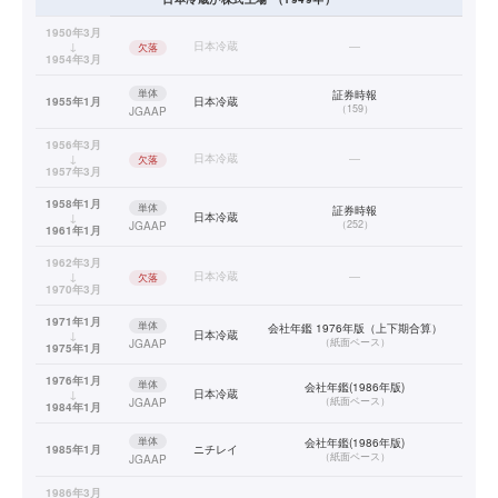
1950年3月
↓
日本冷蔵
—
欠落
1954年3月
単体
証券時報
1955年1月
日本冷蔵
（
159
）
JGAAP
1956年3月
↓
日本冷蔵
—
欠落
1957年3月
1958年1月
単体
証券時報
↓
日本冷蔵
（
252
）
JGAAP
1961年1月
1962年3月
↓
日本冷蔵
—
欠落
1970年3月
1971年1月
単体
会社年鑑 1976年版（上下期合算）
↓
日本冷蔵
（
紙面ベース
）
JGAAP
1975年1月
1976年1月
単体
会社年鑑(1986年版)
↓
日本冷蔵
（
紙面ベース
）
JGAAP
1984年1月
単体
会社年鑑(1986年版)
1985年1月
ニチレイ
（
紙面ベース
）
JGAAP
1986年3月