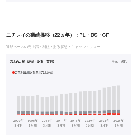
ニチレイの業績推移（22ヵ年）：PL・BS・CF
連結ベースの売上高・利益・財政状態・キャッシュフロー
売上高分解（原価・販管・営利）
単位：
億円
営業利益
販管費
売上原価