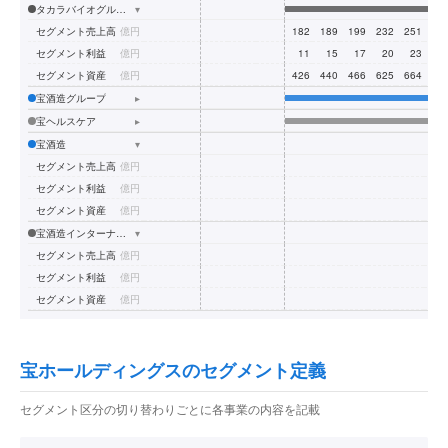
タカラバイオグループ
▾
セグメント売上高
億円
182
189
199
232
251
28
セグメント利益
億円
11
15
17
20
23
2
セグメント資産
億円
426
440
466
625
664
66
宝酒造グループ
▸
宝ヘルスケア
▸
宝酒造
▾
セグメント売上高
億円
セグメント利益
億円
セグメント資産
億円
宝酒造インターナショナルグループ
▾
セグメント売上高
億円
セグメント利益
億円
セグメント資産
億円
宝ホールディングスのセグメント定義
セグメント区分の切り替わりごとに各事業の内容を記載