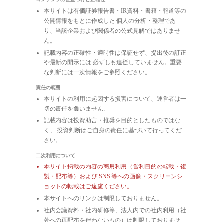
本サイトは有価証券報告書・IR資料・書籍・報道等の
公開情報をもとに作成した 個人の分析・整理であ
り、当該企業および関係者の公式見解ではありませ
ん。
記載内容の正確性・適時性は保証せず、提出後の訂正
や最新の開示には 必ずしも追従していません。重要
な判断には一次情報をご参照ください。
責任の範囲
本サイトの利用に起因する損害について、運営者は一
切の責任を負いません。
記載内容は投資助言・推奨を目的としたものではな
く、 投資判断はご自身の責任に基づいて行ってくだ
さい。
二次利用について
本サイト掲載の内容の商用利用（営利目的の転載・複
製・配布等）および
SNS 等への画像・スクリーンシ
ョットの転載はご遠慮ください
。
本サイトへのリンクは制限しておりません。
社内会議資料・社内研修等、法人内での社内利用（社
外への再配布を伴わないもの）は制限しておりませ