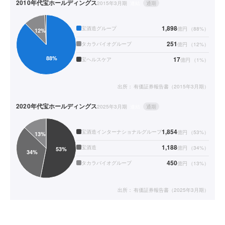
2010年代
宝ホールディングス
2015年3月期
連結
通期
1,898
宝酒造グループ
億円
（
88
%）
251
タカラバイオグループ
億円
（
12
%）
17
宝ヘルスケア
億円
（
1
%）
出所：
有価証券報告書（2015年3月期）
2020年代
宝ホールディングス
2025年3月期
連結
通期
1,854
宝酒造インターナショナルグループ
億円
（
53
%）
1,188
宝酒造
億円
（
34
%）
450
タカラバイオグループ
億円
（
13
%）
出所：
有価証券報告書（2025年3月期）