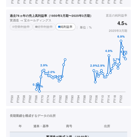
直近の
純利益率
過去76ヵ年の売上高利益率（1950年3月期〜2025年3月期）
寳酒造 → 宝ホールディングス
4.5
%
営業利益率
経常利益率
純利益率
単位：%
2025年3月期
長期業績を構成するデータの出所
年
連単・基準
商号
出所
寳酒造
が株式上場
（
1949
年）