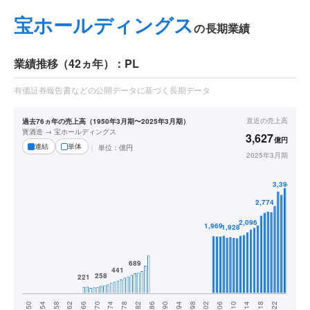
宝ホールディングス
の長期業績
業績推移（42ヵ年）：PL
有価証券報告書などの公開データに基づく長期データ
直近の
売上高
過去76ヵ年の売上高（1950年3月期〜2025年3月期）
寳酒造 → 宝ホールディングス
3,627
億円
連結
単体
単位：
億円
2025年3月期