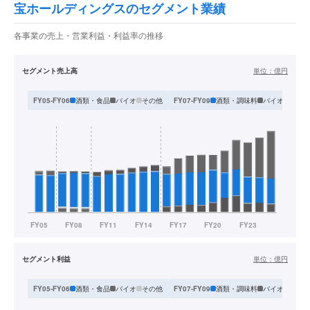
宝ホールディングスのセグメント業績
各事業の売上・営業利益・利益率の推移
セグメント売上高
単位：
億円
酒類・食品
バイオ
その他
酒類・調味料
バイオ
物流
FY05-FY06
FY07-FY09
セグメント利益
単位：
億円
酒類・食品
バイオ
その他
酒類・調味料
バイオ
物流
FY05-FY06
FY07-FY09