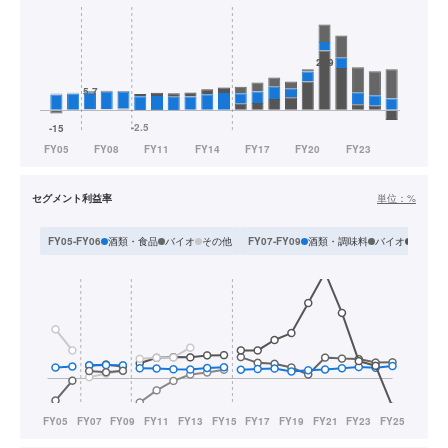
セグメント利益率
単位：
%
酒類・食品
バイオ
その他
酒類・調味料
バイオ
物流
FY05-FY06
FY07-FY09