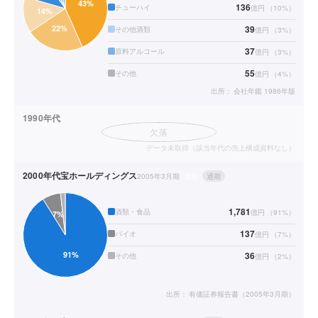
136
チューハイ
億円
（
10
%）
39
その他酒類
億円
（
3
%）
37
原料アルコール
億円
（
3
%）
55
その他
億円
（
4
%）
出所：
会社年鑑 1986年版
1990年代
欠落
データ未取得（該当年代の売上構成資料なし）
2000年代
宝ホールディングス
2005年3月期
連結
通期
1,781
酒類・食品
億円
（
91
%）
137
バイオ
億円
（
7
%）
36
その他
億円
（
2
%）
出所：
有価証券報告書（2005年3月期）