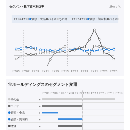
セグメント投下資本利益率
単位：
%
酒類・食品
バイオ
その他
酒類・調味料
バイオ
物流
FY05-FY06
FY07-FY09
宝ホールディングスのセグメント変遷
FY05
FY06
FY07
FY08
FY09
FY10
FY11
FY12
FY13
FY14
FY1
その他
▸
バイオ
▸
酒類・食品
▸
酒類・調味料
▸
物流
▸