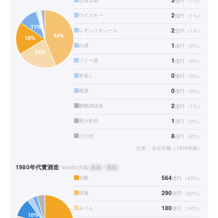
3
合成清酒
億円
（
1
%）
2
ウイスキー
億円
（
1
%）
2
レモンリキュール
億円
（
1
%）
1
白酒
億円
（
0
%）
1
ブドー酒
億円
（
0
%）
0
本直し
億円
（
0
%）
0
梅酒
億円
（
0
%）
2
醗酵調味液
億円
（
1
%）
1
果汁飲料
億円
（
0
%）
8
その他
億円
（
2
%）
出所：
会社年鑑（1976年版）
1980年代
寳酒造
1985年3月期
単体
通期
564
焼酎
億円
（
43
%）
290
清酒
億円
（
22
%）
180
みりん
億円
（
14
%）