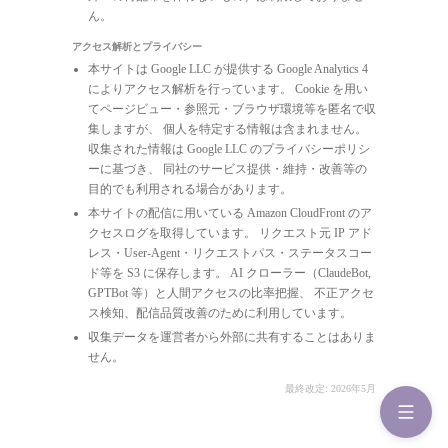
ん。
アクセス解析とプライバシー
本サイトは Google LLC が提供する Google Analytics 4
によりアクセス解析を行っています。 Cookie を用い
てページビュー・参照元・ブラウザ環境等を匿名で収
集しますが、 個人を特定する情報は含まれません。
収集された情報は Google LLC のプライバシーポリシ
ーに基づき、 同社のサービス提供・維持・改善等の
目的でも利用される場合があります。
本サイトの配信に用いている Amazon CloudFront のア
クセスログを取得しています。 リクエスト元 IP アド
レス・User-Agent・リクエストパス・ステータスコー
ド等を S3 に保存します。 AI クローラー（ClaudeBot,
GPTBot 等）と人間アクセスの比率把握、 不正アクセ
ス検知、配信品質改善のために利用しています。
収集データを運営者から外部に共有することはありま
せん。
最終改定: 2026年5月