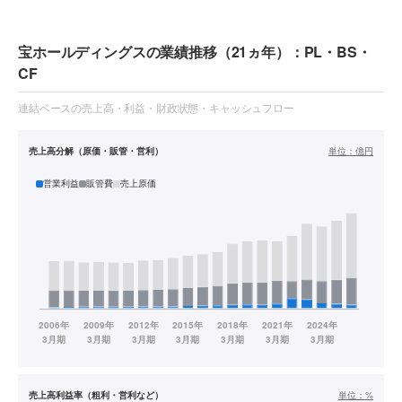
宝ホールディングスの業績推移（21ヵ年）：PL・BS・
CF
連結ベースの売上高・利益・財政状態・キャッシュフロー
売上高分解（原価・販管・営利）
単位：
億円
営業利益
販管費
売上原価
売上高利益率（粗利・営利など）
単位：
%