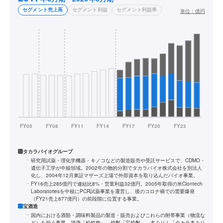
セグメント売上高
セグメント利益
セグメント利益率
単位：
億円
タカラバイオグループ
研究用試薬・理化学機器・キノコなどの製造販売や受託サービスで、CDMO・
遺伝子工学が中核領域。2002年の物的分割でタカラバイオ株式会社を別法人
化し、2004年12月東証マザーズ上場で外部資本を取り込んだバイオ事業。
FY16売上285億円で連結比8%・営業利益32億円。2005年取得の米Clontech
Laboratoriesを中核にPCR試薬事業を運営し、後のコロナ禍での需要爆発
（FY21売上677億円）の前段階に位置する事業。
宝酒造
国内における酒類・調味料製品の製造・販売およびこれらの附帯事業（物流な
ど）を担う事業。清酒「松竹梅」、焼酎「宝焼酎」、本みりん「タカラ本みり