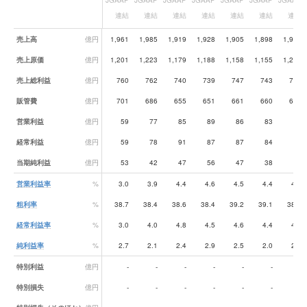
JGAAP
JGAAP
JGAAP
JGAAP
JGAAP
JGAAP
JGAAP
連結
連結
連結
連結
連結
連結
連結
業績データ一覧
売上高
億円
1,961
1,985
1,919
1,928
1,905
1,898
1,987
売上原価
億円
1,201
1,223
1,179
1,188
1,158
1,155
1,215
売上総利益
億円
760
762
740
739
747
743
772
販管費
億円
701
686
655
651
661
660
680
営業利益
億円
59
77
85
89
86
83
93
経常利益
億円
59
78
91
87
87
84
96
当期純利益
億円
53
42
47
56
47
38
40
営業利益率
%
3.0
3.9
4.4
4.6
4.5
4.4
4.7
粗利率
%
38.7
38.4
38.6
38.4
39.2
39.1
38.9
経常利益率
%
3.0
4.0
4.8
4.5
4.6
4.4
4.8
純利益率
%
2.7
2.1
2.4
2.9
2.5
2.0
2.0
特別利益
億円
-
-
-
-
-
-
-
特別損失
億円
-
-
-
-
-
-
-