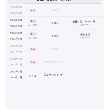
1950年3月
↓
寳酒造
—
欠落
1965年3月
1966年3月
単体
会社年鑑（1976年版）
↓
寳酒造
（
紙面ベース
）
JGAAP
1975年3月
1976年3月
単体
会社年鑑
↓
寳酒造
（
紙面ベース
）
JGAAP
1985年3月
1986年3月
↓
寳酒造
—
欠落
2001年3月
2002年3月
↓
宝ホールディングス
—
欠落
2003年3月
2004年3月
連結
↓
宝ホールディングス
—
JGAAP
2025年3月