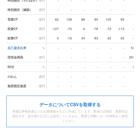
特別損失（そのほか）
億円
-
-
-
-
-
-
-
特別損失（減損）
億円
-
-
-
-
-
-
-
営業CF
億円
62
128
98
90
105
95
90
投資CF
億円
-127
-75
-4
-78
-73
-113
-48
財務CF
億円
3
-16
34
-93
-32
-32
-33
自己資本比率
%
-
-
-
-
-
-
54.5
現預金残高
億円
-
-
-
-
-
-
291.6
ROE
%
-
-
-
-
-
-
3.7
のれん
億円
-
-
-
-
-
-
-
無形固定資産
億円
-
-
-
-
-
-
-
データ
についてCSVを取得する
有価証券報告書などの公開情報をもとに作成しています。数値の正確性・最新性は
保証せず、提出後の訂正には追従していません。重要な判断には一次情報をご参照
ください。