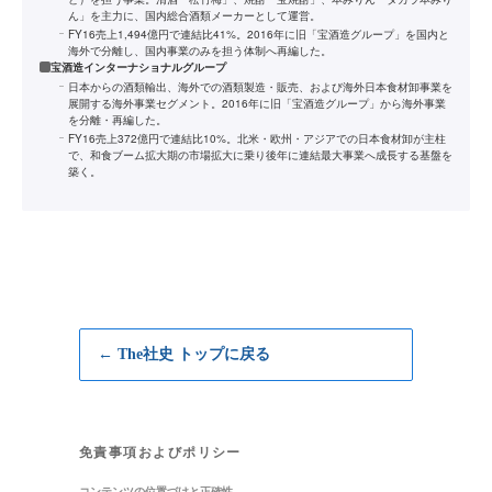
ん」を主力に、国内総合酒類メーカーとして運営。
FY16売上1,494億円で連結比41%。2016年に旧「宝酒造グループ」を国内と
海外で分離し、国内事業のみを担う体制へ再編した。
宝酒造インターナショナルグループ
日本からの酒類輸出、海外での酒類製造・販売、および海外日本食材卸事業を
展開する海外事業セグメント。2016年に旧「宝酒造グループ」から海外事業
を分離・再編した。
FY16売上372億円で連結比10%。北米・欧州・アジアでの日本食材卸が主柱
で、和食ブーム拡大期の市場拡大に乗り後年に連結最大事業へ成長する基盤を
築く。
← The社史 トップに戻る
免責事項およびポリシー
コンテンツの位置づけと正確性