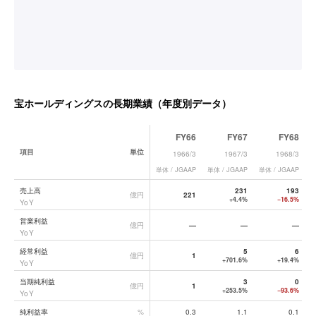
宝ホールディングス
の長期業績（年度別データ）
FY66
FY67
FY68
項目
単位
1966/3
1967/3
1968/3
単体 / JGAAP
単体 / JGAAP
単体 / JGAAP
単
宝ホールディングス
の長期業績データ一覧
売上高
231
193
億円
221
+4.4%
−16.5%
YoY
営業利益
億円
—
—
—
YoY
経常利益
5
6
億円
1
+701.6%
+19.4%
YoY
当期純利益
3
0
億円
1
+253.5%
−93.6%
YoY
純利益率
%
0.3
1.1
0.1