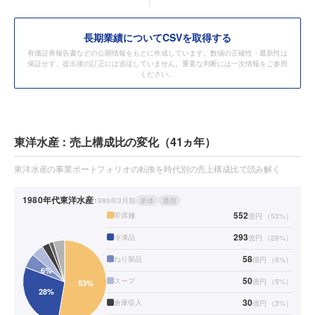
長期業績についてCSVを取得する
有価証券報告書などの公開情報をもとに作成しています。数値の正確性・最新性は
保証せず、提出後の訂正には追従していません。重要な判断には一次情報をご参照
ください。
東洋水産：売上構成比の変化（41ヵ年）
東洋水産の事業ポートフォリオの転換を時代別の売上構成比で読み解く
1980年代
東洋水産
1985年3月期
単体
通期
552
即席麺
億円
（
53
%）
293
冷凍品
億円
（
28
%）
58
ねり製品
億円
（
6
%）
50
スープ
億円
（
5
%）
30
倉庫収入
億円
（
3
%）