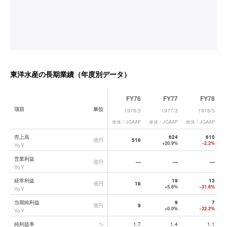
東洋水産
の長期業績（年度別データ）
FY76
FY77
FY78
項目
単位
1976/3
1977/3
1978/3
単体 / JGAAP
単体 / JGAAP
単体 / JGAAP
単
東洋水産
の長期業績データ一覧
売上高
624
610
億円
516
+20.9%
−2.2%
YoY
営業利益
億円
—
—
—
YoY
経常利益
19
13
億円
18
+5.6%
−31.6%
YoY
当期純利益
9
7
億円
9
+0.0%
−22.2%
YoY
純利益率
%
1.7
1.4
1.1