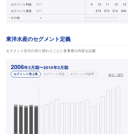
セグメント利益
億円
6
12
11
12
12
1
セグメント資産
億円
273
274
314
306
32
その他
▸
東洋水産のセグメント定義
セグメント区分の切り替わりごとに各事業の内容を記載
2006
年3月期〜2010年3月期
セグメント売上高
セグメント利益
セグメント利益率
単位：
億円