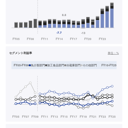
セグメント利益率
単位：
%
魚介類部門
加工食品部門
冷蔵庫部門
その他部門
水産食
FY05-FY09
FY10-FY25