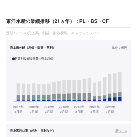
東洋水産の業績推移（21ヵ年）：PL・BS・CF
連結ベースの売上高・利益・財政状態・キャッシュフロー
売上高分解（原価・販管・営利）
単位：
億円
営業利益
販管費
売上原価
売上高利益率（粗利・営利など）
単位：
%