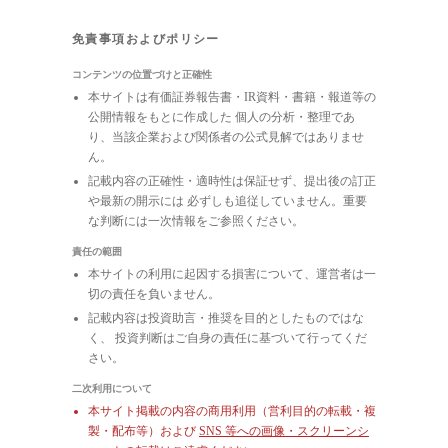
免責事項およびポリシー
コンテンツの位置づけと正確性
本サイトは有価証券報告書・IR資料・書籍・報道等の
公開情報をもとに作成した 個人の分析・整理であ
り、当該企業および関係者の公式見解ではありませ
ん。
記載内容の正確性・適時性は保証せず、提出後の訂正
や最新の開示には 必ずしも追従していません。重要
な判断には一次情報をご参照ください。
責任の範囲
本サイトの利用に起因する損害について、運営者は一
切の責任を負いません。
記載内容は投資助言・推奨を目的としたものではな
く、 投資判断はご自身の責任に基づいて行ってくだ
さい。
二次利用について
本サイト掲載の内容の商用利用（営利目的の転載・複
製・配布等）および
SNS 等への画像・スクリーンシ