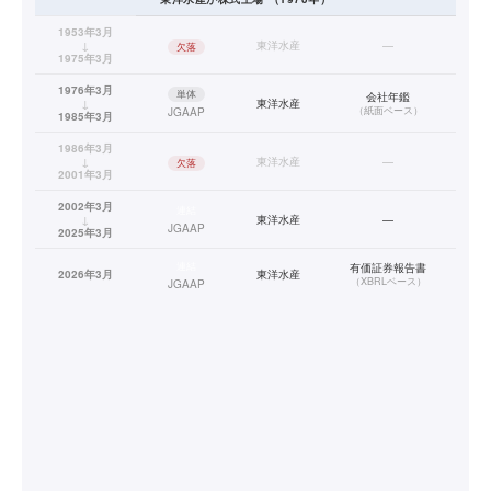
1953年3月
↓
東洋水産
—
欠落
1975年3月
1976年3月
単体
会社年鑑
↓
東洋水産
（
紙面ベース
）
JGAAP
1985年3月
1986年3月
↓
東洋水産
—
欠落
2001年3月
2002年3月
連結
↓
東洋水産
—
JGAAP
2025年3月
連結
有価証券報告書
2026年3月
東洋水産
（
XBRLベース
）
JGAAP