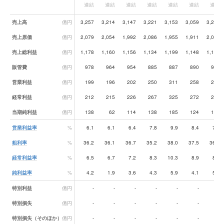
連結
連結
連結
連結
連結
連結
連結
業績データ一覧
売上高
億円
3,257
3,214
3,147
3,221
3,153
3,059
3,210
売上原価
億円
2,079
2,054
1,992
2,086
1,955
1,911
2,026
売上総利益
億円
1,178
1,160
1,156
1,134
1,199
1,148
1,184
販管費
億円
978
964
954
885
887
890
929
営業利益
億円
199
196
202
250
311
258
255
経常利益
億円
212
215
226
267
325
272
270
当期純利益
億円
138
62
114
138
185
124
161
営業利益率
%
6.1
6.1
6.4
7.8
9.9
8.4
7.9
粗利率
%
36.2
36.1
36.7
35.2
38.0
37.5
36.9
経常利益率
%
6.5
6.7
7.2
8.3
10.3
8.9
8.4
純利益率
%
4.2
1.9
3.6
4.3
5.9
4.1
5.0
特別利益
億円
-
-
-
-
-
-
-
特別損失
億円
-
-
-
-
-
-
-
特別損失（そのほか）
億円
-
-
-
-
-
-
-