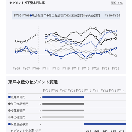
セグメント投下資本利益率
単位：
%
魚介類部門
加工食品部門
冷蔵庫部門
その他部門
水産食
FY05-FY09
FY10-FY25
東洋水産のセグメント変遷
FY05
FY06
FY07
FY08
FY09
FY10
FY11
FY12
FY13
FY14
FY1
魚介類部門
▸
加工食品部門
▸
冷蔵庫部門
▸
その他部門
▸
水産食品事業
▾
セグメント売上高
億円
334
326
324
335
345
33