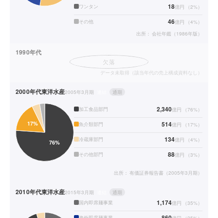
18
ワンタン
億円
（
2
%）
46
その他
億円
（
4
%）
出所：
会社年鑑（1986年版）
1990年代
欠落
データ未取得（該当年代の売上構成資料なし）
2000年代
東洋水産
2005年3月期
連結
通期
2,340
加工食品部門
億円
（
76
%）
514
魚介類部門
億円
（
17
%）
134
冷蔵庫部門
億円
（
4
%）
88
その他部門
億円
（
3
%）
出所：
有価証券報告書（2005年3月期）
2010年代
東洋水産
2015年3月期
連結
通期
1,174
国内即席麺事業
億円
（
35
%）
860
海外即席麺事業