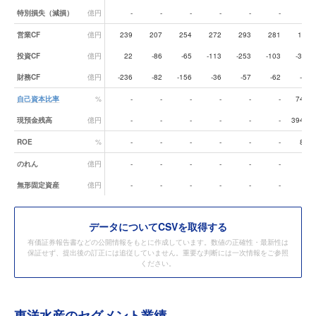
特別損失（減損）
億円
-
-
-
-
-
-
-
営業CF
億円
239
207
254
272
293
281
195
投資CF
億円
22
-86
-65
-113
-253
-103
-311
財務CF
億円
-236
-82
-156
-36
-57
-62
-47
自己資本比率
%
-
-
-
-
-
-
74.2
現預金残高
億円
-
-
-
-
-
-
394.0
ROE
%
-
-
-
-
-
-
8.6
のれん
億円
-
-
-
-
-
-
-
無形固定資産
億円
-
-
-
-
-
-
-
データ
についてCSVを取得する
有価証券報告書などの公開情報をもとに作成しています。数値の正確性・最新性は
保証せず、提出後の訂正には追従していません。重要な判断には一次情報をご参照
ください。
東洋水産のセグメント業績