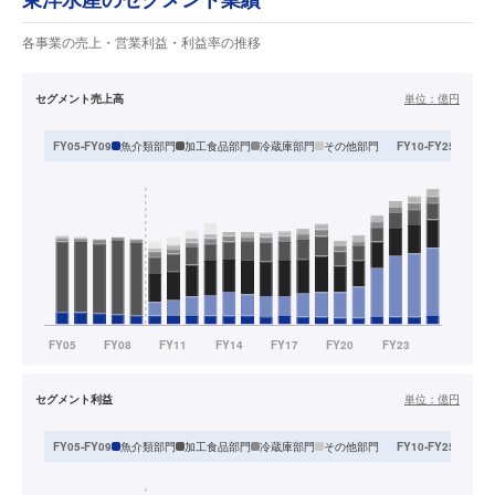
各事業の売上・営業利益・利益率の推移
セグメント売上高
単位：
億円
魚介類部門
加工食品部門
冷蔵庫部門
その他部門
水産
FY05-FY09
FY10-FY25
セグメント利益
単位：
億円
魚介類部門
加工食品部門
冷蔵庫部門
その他部門
水産
FY05-FY09
FY10-FY25