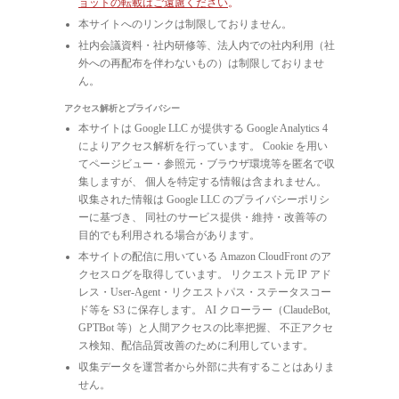
ョットの転載はご遠慮ください
。
本サイトへのリンクは制限しておりません。
社内会議資料・社内研修等、法人内での社内利用（社
外への再配布を伴わないもの）は制限しておりませ
ん。
アクセス解析とプライバシー
本サイトは Google LLC が提供する Google Analytics 4
によりアクセス解析を行っています。 Cookie を用い
てページビュー・参照元・ブラウザ環境等を匿名で収
集しますが、 個人を特定する情報は含まれません。
収集された情報は Google LLC のプライバシーポリシ
ーに基づき、 同社のサービス提供・維持・改善等の
目的でも利用される場合があります。
本サイトの配信に用いている Amazon CloudFront のア
クセスログを取得しています。 リクエスト元 IP アド
レス・User-Agent・リクエストパス・ステータスコー
ド等を S3 に保存します。 AI クローラー（ClaudeBot,
GPTBot 等）と人間アクセスの比率把握、 不正アクセ
ス検知、配信品質改善のために利用しています。
収集データを運営者から外部に共有することはありま
せん。