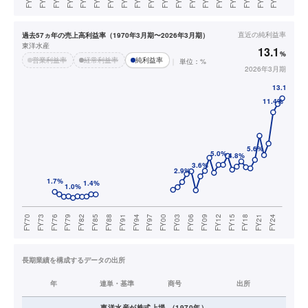
直近の
純利益率
過去57ヵ年の売上高利益率（1970年3月期〜2026年3月期）
東洋水産
13.1
%
営業利益率
経常利益率
純利益率
単位：%
2026年3月期
長期業績を構成するデータの出所
年
連単・基準
商号
出所
東洋水産
が株式上場
（
1970
年）