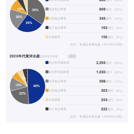
億円
（
25
%）
669
低温食品事業
億円
（
20
%）
345
水産食品事業
億円
（
10
%）
183
加工食品事業
億円
（
5
%）
156
冷蔵事業
億円
（
5
%）
出所：
有価証券報告書（2015年3月期）
2020年代
東洋水産
2025年3月期
連結
通期
2,293
海外即席麺事業
億円
（
49
%）
1,030
国内即席麺事業
億円
（
22
%）
598
低温食品事業
億円
（
13
%）
303
水産食品事業
億円
（
6
%）
254
冷蔵事業
億円
（
5
%）
222
加工食品事業
億円
（
5
%）
出所：
有価証券報告書（2025年3月期）