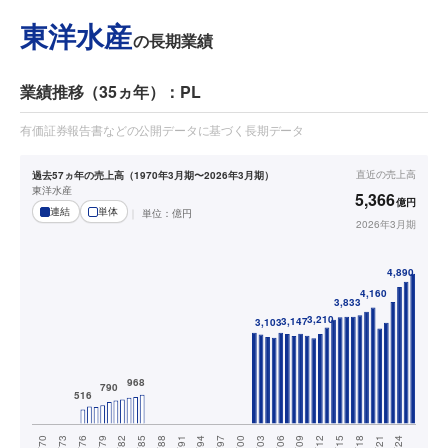
東洋水産
の長期業績
業績推移（35ヵ年）：PL
有価証券報告書などの公開データに基づく長期データ
直近の
売上高
過去57ヵ年の売上高（1970年3月期〜2026年3月期）
東洋水産
5,366
億円
連結
単体
単位：
億円
2026年3月期