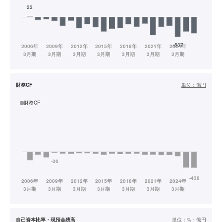
財務CF
単位：
億円
財務CF
自己資本比率・現預金残高
単位：
%・億円