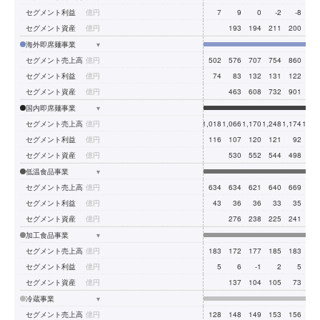
セグメント利益
億円
7
9
0
-2
-8
-
セグメント資産
億円
193
194
211
200
14
海外即席麺事業
▾
セグメント売上高
億円
502
576
707
754
860
77
セグメント利益
億円
74
83
132
131
122
12
セグメント資産
億円
463
608
732
901
88
国内即席麺事業
▾
セグメント売上高
億円
1,018
1,066
1,170
1,248
1,174
1,23
セグメント利益
億円
116
107
120
121
92
10
セグメント資産
億円
530
552
544
498
57
低温食品事業
▾
セグメント売上高
億円
634
634
621
640
669
68
セグメント利益
億円
43
36
36
33
35
3
セグメント資産
億円
276
238
225
241
22
加工食品事業
▾
セグメント売上高
億円
183
172
177
185
183
19
セグメント利益
億円
5
6
-1
2
5
セグメント資産
億円
137
104
105
73
8
冷蔵事業
▾
セグメント売上高
億円
128
148
149
153
156
16