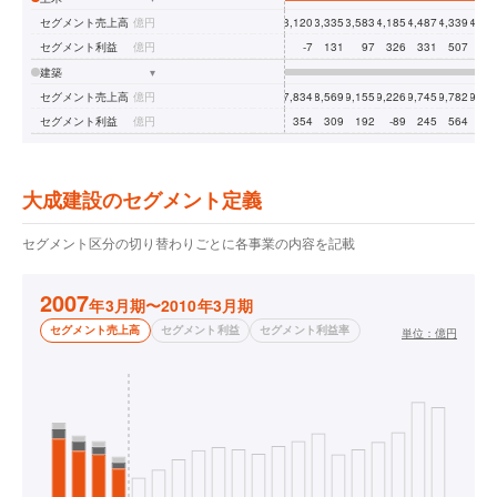
セグメント売上高
億円
3,120
3,335
3,583
4,185
4,487
4,339
4,22
セグメント利益
億円
-7
131
97
326
331
507
55
建築
▾
セグメント売上高
億円
7,834
8,569
9,155
9,226
9,745
9,782
9,38
セグメント利益
億円
354
309
192
-89
245
564
73
大成建設のセグメント定義
セグメント区分の切り替わりごとに各事業の内容を記載
2007
年3月期〜2010年3月期
セグメント売上高
セグメント利益
セグメント利益率
単位：
億円