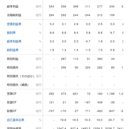
経常利益
億円
554
556
399
-111
277
240
302
当期純利益
億円
284
262
244
-244
212
109
12
営業利益率
%
3.2
3.1
2.9
0.0
2.5
3.0
2.8
粗利率
%
9.6
8.8
8.4
5.8
8.6
9.7
8.9
経常利益率
%
3.2
3.0
2.3
-0.7
1.9
2.0
2.3
純利益率
%
1.6
1.4
1.4
-1.5
1.5
0.9
0.1
特別利益
億円
-
287
113
51
360
33
16
特別損失
億円
-
356
90
324
282
80
152
特別損失（そのほか）
億円
-
-
-
-
-
-
-
特別損失（減損）
億円
-
-
-
-
-
-
-
営業CF
億円
292
473
-651
72
160
1,189
1,051
投資CF
億円
121
21
30
-187
409
-39
-81
財務CF
億円
-747
-170
27
711
-463
-647
-588
自己資本比率
%
-
19.6
19.5
15.3
19.0
20.7
19.6
現預金残高
億円
-
1547.4
927.4
1483.5
1559.3
2036.7
2411.6