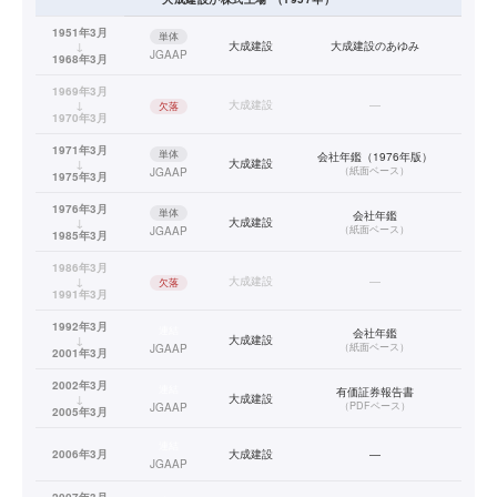
1951年3月
単体
↓
大成建設
大成建設のあゆみ
JGAAP
1968年3月
1969年3月
↓
大成建設
—
欠落
1970年3月
1971年3月
単体
会社年鑑（1976年版）
↓
大成建設
（
紙面ベース
）
JGAAP
1975年3月
1976年3月
単体
会社年鑑
↓
大成建設
（
紙面ベース
）
JGAAP
1985年3月
1986年3月
↓
大成建設
—
欠落
1991年3月
1992年3月
連結
会社年鑑
↓
大成建設
（
紙面ベース
）
JGAAP
2001年3月
2002年3月
連結
有価証券報告書
↓
大成建設
（
PDFベース
）
JGAAP
2005年3月
連結
2006年3月
大成建設
—
JGAAP