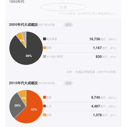
1990年代
欠落
データ未取得（該当年代の売上構成資料なし）
2000年代
大成建設
2007年3月期
連結
通期
16,736
建設事業
億円
（
89
%）
1,167
開発
億円
（
6
%）
830
その他の事業
億円
（
4
%）
出所：
有価証券報告書（2007年3月期）
2010年代
大成建設
2015年3月期
連結
通期
9,745
建築
億円
（
62
%）
4,487
土木
億円
（
29
%）
1,376
開発
億円
（
9
%）