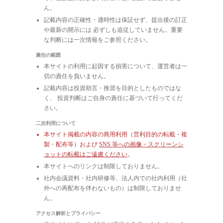
ん。
記載内容の正確性・適時性は保証せず、提出後の訂正
や最新の開示には 必ずしも追従していません。重要
な判断には一次情報をご参照ください。
責任の範囲
本サイトの利用に起因する損害について、運営者は一
切の責任を負いません。
記載内容は投資助言・推奨を目的としたものではな
く、 投資判断はご自身の責任に基づいて行ってくだ
さい。
二次利用について
本サイト掲載の内容の商用利用（営利目的の転載・複
製・配布等）および
SNS 等への画像・スクリーンシ
ョットの転載はご遠慮ください
。
本サイトへのリンクは制限しておりません。
社内会議資料・社内研修等、法人内での社内利用（社
外への再配布を伴わないもの）は制限しておりませ
ん。
アクセス解析とプライバシー