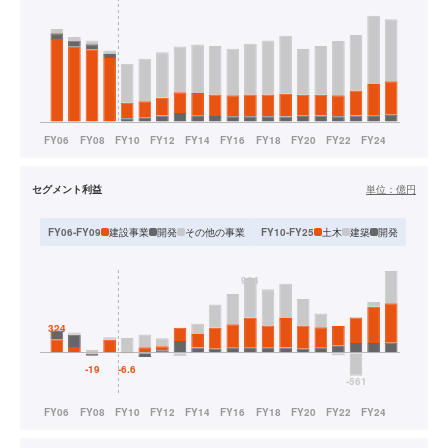
セグメント利益
単位：
億円
建設事業
開発
その他の事業
土木
建築
開発
FY06-FY09
FY10-FY25