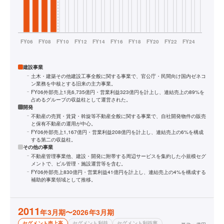
建設事業
土木・建築その他建設工事全般に関する事業で、官公庁・民間向け国内ゼネコ
ン業務を中核とする旧来の主力事業。
FY06外部売上1兆6,735億円・営業利益323億円を計上し、連結売上の89%を
占めるグループの収益柱として運営された。
開発
不動産の売買・賃貸・斡旋等不動産全般に関する事業で、自社開発物件の販売
と保有不動産の運用が中心。
FY06外部売上1,167億円・営業利益208億円を計上し、連結売上の6%を構成
する第二の収益柱。
その他の事業
不動産管理事業他、建設・開発に附帯する周辺サービスを集約した小規模セグ
メントで、ビル管理・施設運営等を含む。
FY06外部売上830億円・営業利益41億円を計上し、連結売上の4%を構成する
補助的事業領域として推移。
2011
年3月期〜2026年3月期
セグメント売上高
セグメント利益
セグメント利益率