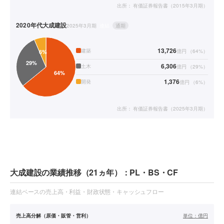
出所：
有価証券報告書（2015年3月期）
2020年代
大成建設
2025年3月期
連結
通期
13,726
建築
億円
（
64
%）
6,306
土木
億円
（
29
%）
1,376
開発
億円
（
6
%）
出所：
有価証券報告書（2025年3月期）
大成建設の業績推移（21ヵ年）：PL・BS・CF
連結ベースの売上高・利益・財政状態・キャッシュフロー
売上高分解（原価・販管・営利）
単位：
億円