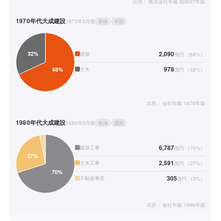
出所：
株式会社年鑑 昭和37年版
1970年代
大成建設
1975年3月期
単体
半期
2,090
建築
億円
（
68
%）
978
土木
億円
（
32
%）
出所：
会社年鑑 1976年版
1980年代
大成建設
1985年3月期
単体
通期
6,787
建築工事
億円
（
70
%）
2,591
土木工事
億円
（
27
%）
305
不動産事業
億円
（
3
%）
出所：
会社年鑑 1986年版