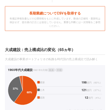
長期業績についてCSVを取得する
有価証券報告書などの公開情報をもとに作成しています。数値の正確性・最新性は
保証せず、提出後の訂正には追従していません。重要な判断には一次情報をご参照
ください。
大成建設：売上構成比の変化（65ヵ年）
大成建設の事業ポートフォリオの転換を時代別の売上構成比で読み解く
1960年代
大成建設
1961年3月期
単体
半期
198
建築
億円
（
60
%）
121
土木
億円
（
37
%）
12
道路
億円
（
4
%）