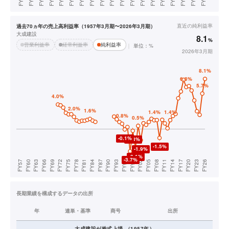
直近の
純利益率
過去70ヵ年の売上高利益率（1957年3月期〜2026年3月期）
大成建設
8.1
%
営業利益率
経常利益率
純利益率
単位：%
2026年3月期
長期業績を構成するデータの出所
年
連単・基準
商号
出所
大成建設
が株式上場
（
1957
年）