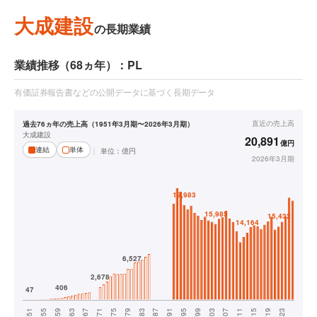
大成建設
の長期業績
業績推移（68ヵ年）：PL
有価証券報告書などの公開データに基づく長期データ
直近の
売上高
過去76ヵ年の売上高（1951年3月期〜2026年3月期）
大成建設
20,891
億円
連結
単体
単位：
億円
2026年3月期