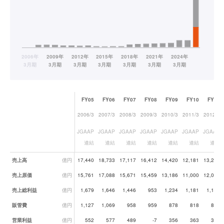
FY05
FY06
FY07
FY08
FY09
FY10
FY11
2006/3
2007/3
2008/3
2009/3
2010/3
2011/3
2012/3
JGAAP
JGAAP
JGAAP
JGAAP
JGAAP
JGAAP
JGAAP
連結
連結
連結
連結
連結
連結
連結
業績データ一覧
売上高
億円
17,440
18,733
17,117
16,412
14,420
12,181
13,235
売上原価
億円
15,761
17,088
15,671
15,459
13,186
11,000
12,060
売上総利益
億円
1,679
1,646
1,446
953
1,234
1,181
1,175
販管費
億円
1,127
1,069
958
959
878
818
810
営業利益
億円
552
577
489
-7
356
363
365