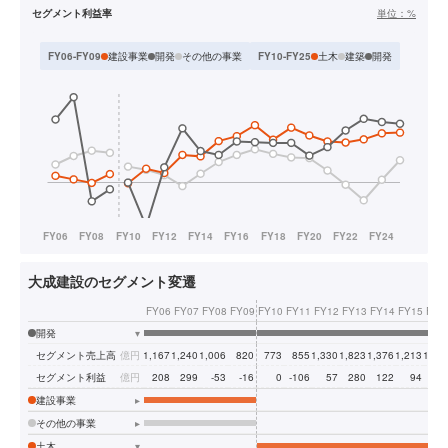
セグメント利益率
単位：
%
建設事業
開発
その他の事業
土木
建築
開発
FY06-FY09
FY10-FY25
大成建設のセグメント変遷
FY06
FY07
FY08
FY09
FY10
FY11
FY12
FY13
FY14
FY15
FY1
開発
▾
セグメント売上高
億円
1,167
1,240
1,006
820
773
855
1,330
1,823
1,376
1,213
1,15
セグメント利益
億円
208
299
-53
-16
0
-106
57
280
122
94
13
建設事業
▸
その他の事業
▸
土木
▾