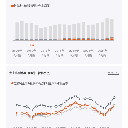
営業利益
販管費
売上原価
売上高利益率（粗利・営利など）
単位：
%
営業利益率
粗利率
経常利益率
純利益率