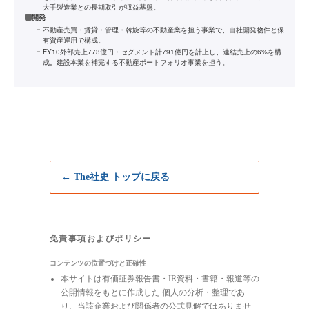
大手製造業との長期取引が収益基盤。
開発
不動産売買・賃貸・管理・斡旋等の不動産業を担う事業で、自社開発物件と保
有資産運用で構成。
FY10外部売上773億円・セグメント計791億円を計上し、連結売上の6%を構
成。建設本業を補完する不動産ポートフォリオ事業を担う。
← The社史 トップに戻る
免責事項およびポリシー
コンテンツの位置づけと正確性
本サイトは有価証券報告書・IR資料・書籍・報道等の
公開情報をもとに作成した 個人の分析・整理であ
り、当該企業および関係者の公式見解ではありませ