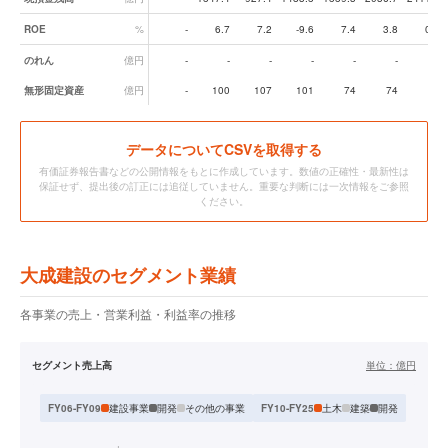
ROE
%
-
6.7
7.2
-9.6
7.4
3.8
0.4
のれん
億円
-
-
-
-
-
-
-
無形固定資産
億円
-
100
107
101
74
74
72
データ
についてCSVを取得する
有価証券報告書などの公開情報をもとに作成しています。数値の正確性・最新性は
保証せず、提出後の訂正には追従していません。重要な判断には一次情報をご参照
ください。
大成建設のセグメント業績
各事業の売上・営業利益・利益率の推移
セグメント売上高
単位：
億円
建設事業
開発
その他の事業
土木
建築
開発
FY06-FY09
FY10-FY25