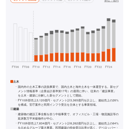
単位：
億円
土木
国内外の土木工事の請負事業で、国内土木と海外土木を一体運営する。新セグ
メント情報基準（企業会計基準第17号）の適用に伴い、従来の「建設事業」
を土木・建築に分解した新セグメントとして開始。
FY10外部売上3,120億円・セグメント計3,365億円を計上し、連結売上の26%
を構成。官庁案件と民間インフラ受注を主体とする事業領域。
建築
建築物の建設工事全般を担う中核事業で、オフィスビル・工場・物流施設等の
延床数万平米級物件が中心。
FY10外部売上7,834億円・セグメント計8,262億円を計上し、連結売上の64%
を占めるグループ最大事業。民間建築の特命受注比率が高く、デベロッパー・