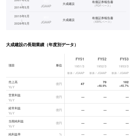
2007年3月
連結
有価証券報告書
↓
大成建設
（
PDFベース
）
JGAAP
2014年3月
2015年3月
連結
有価証券報告書
↓
大成建設
（
XBRLベース
）
JGAAP
2026年3月
大成建設
の長期業績（年度別データ）
FY51
FY52
FY53
項目
単位
1951/3
1952/3
1953/3
単体 / JGAAP
単体 / JGAAP
単体 / JGAAP
単
大成建設
の長期業績データ一覧
売上高
70
102
億円
47
+48.9%
+45.7%
YoY
営業利益
億円
—
—
—
YoY
経常利益
億円
—
—
—
YoY
当期純利益
億円
—
—
—
YoY
純利益率
%
—
—
—