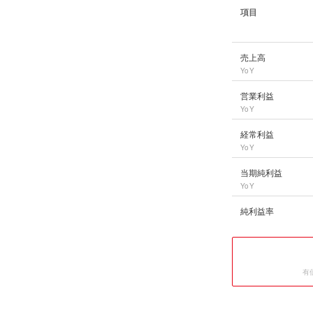
項目
岩谷産業
の長期業績
売上高
YoY
営業利益
YoY
経常利益
YoY
当期純利益
YoY
純利益率
有