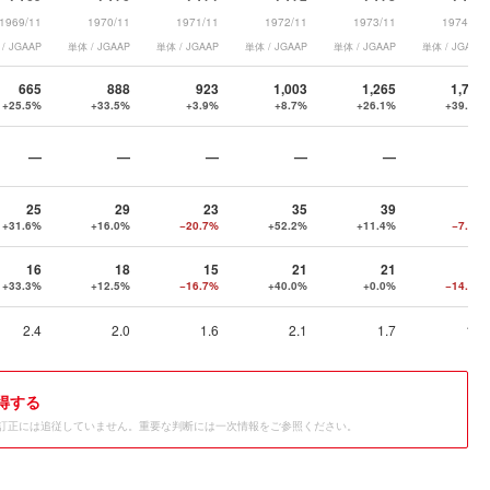
1969/11
1970/11
1971/11
1972/11
1973/11
1974/11
/ JGAAP
単体 / JGAAP
単体 / JGAAP
単体 / JGAAP
単体 / JGAAP
単体 / JGAAP
665
888
923
1,003
1,265
1,762
+25.5%
+33.5%
+3.9%
+8.7%
+26.1%
+39.3%
—
—
—
—
—
—
25
29
23
35
39
36
+31.6%
+16.0%
−20.7%
+52.2%
+11.4%
−7.7%
16
18
15
21
21
18
+33.3%
+12.5%
−16.7%
+40.0%
+0.0%
−14.3%
2.4
2.0
1.6
2.1
1.7
1.0
得する
訂正には追従していません。重要な判断には一次情報をご参照ください。