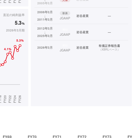
2005年3月
2006年3月
単体
直近の
純利益率
↓
岩谷産業
—
JGAAP
2011年3月
5.3
%
2012年3月
連結
2026年3月期
↓
岩谷産業
—
JGAAP
2025年3月
連結
有価証券報告書
2026年3月
岩谷産業
（
XBRLベース
）
JGAAP
FY69
FY70
FY71
FY72
FY73
FY74