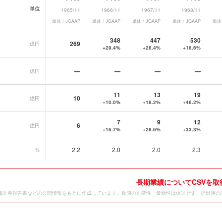
単位
1965/11
1966/11
1967/11
1968/11
単体 / JGAAP
単体 / JGAAP
単体 / JGAAP
単体 / JGAAP
単体 
データ一覧
348
447
530
269
億円
+29.4%
+28.4%
+18.6%
—
—
—
—
億円
11
13
19
10
億円
+10.0%
+18.2%
+46.2%
7
9
12
6
億円
+16.7%
+28.6%
+33.3%
2.2
2.0
2.0
2.3
%
長期業績についてCSVを取
価証券報告書などの公開情報をもとに作成しています。数値の正確性・最新性は保証せず、提出後の