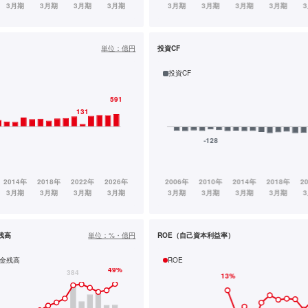
単位：
億円
投資CF
投資CF
残高
単位：
%・億円
ROE（自己資本利益率）
金残高
ROE