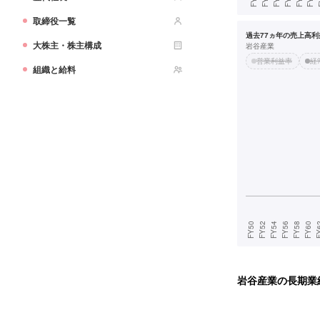
取締役一覧
過去77ヵ年の売上高利益
大株主・株主構成
岩谷産業
営業利益率
経
組織と給料
岩谷産業
の長期業