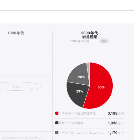
1990年代
2000年代
岩谷産業
2005年3月期
連結
通期
欠落
3,198
エネルギー等生活関連事業
億円
1,338
産業ガス関連事業
億円
1,170
マテリアル・エレクトロニクス関連事業
億円
得（該当年代の売上構成資料なし）