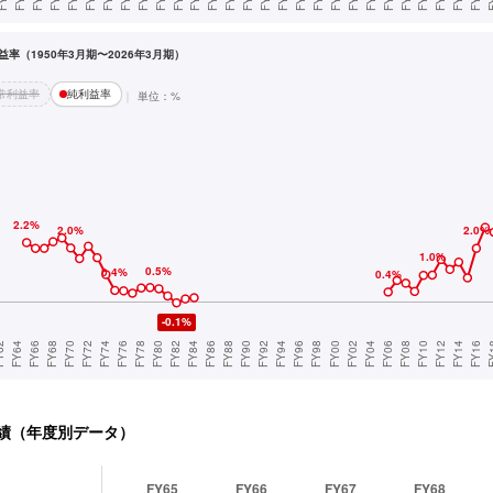
率（1950年3月期〜2026年3月期）
常利益率
純利益率
単位：%
績（年度別データ）
FY65
FY66
FY67
FY68