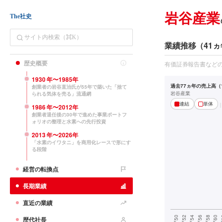
岩谷産業
The社史
業績推移（41ヵ
歴史概要
有価証券報告書など
1930
年〜
1985
年
過去77ヵ年の売上高（1
創業者の岩谷直治氏が55年で築いた「捨て
岩谷産業
られる気体を売る」流通網
連結
単体
1986
年〜
2012
年
創業者退任後の30年で進めた事業ポートフ
ォリオの整理と水素への先行投資
2013
年〜
2026
年
「水素のイワタニ」を商用化レースで形にす
る段階
経営の転換点
長期業績
直近の業績
歴代社長