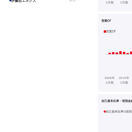
伊藤忠エネクス
8133
営業CF
営業CF
自己資本比率・現預金
自己資本比率
現預