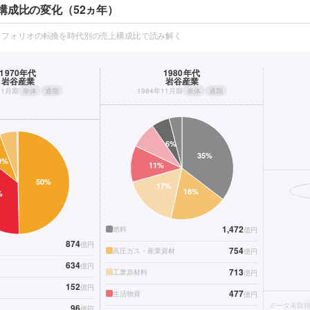
構成比の変化（52ヵ年）
トフォリオの転換を時代別の売上構成比で読み解く
1970年代
1980年代
岩谷産業
岩谷産業
11月期
単体
通期
1984年11月期
単体
通期
1,472
燃料
億円
874
億円
754
高圧ガス・産業資材
億円
634
億円
713
工業原材料
億円
152
億円
477
生活物資
億円
データ未取
96
億円