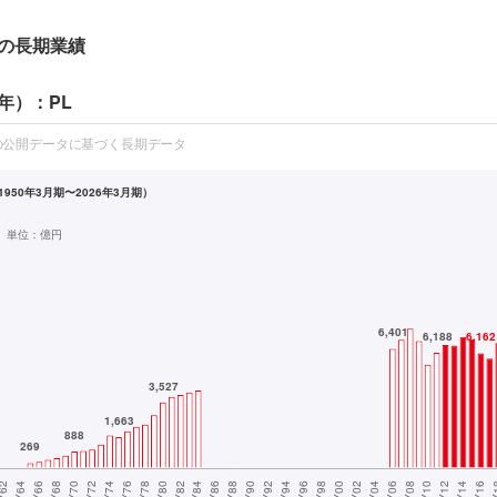
の長期業績
年）：PL
の公開データに基づく長期データ
950年3月期〜2026年3月期）
単位：
億円