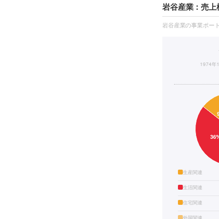
岩谷産業：売上
岩谷産業の事業ポー
1974年
生産関連
生活関連
住宅関連
外国関連