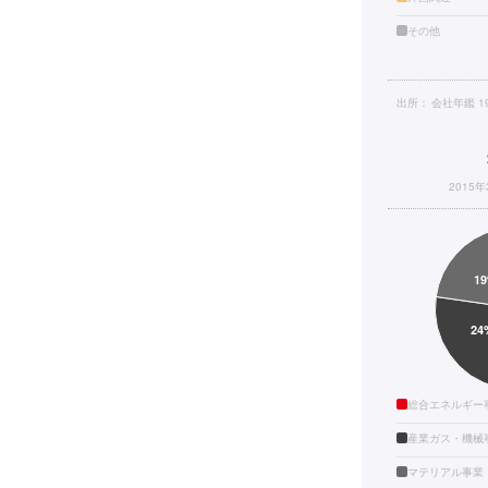
その他
出所：
会社年鑑 1
2015
総合エネルギー
産業ガス・機械
マテリアル事業