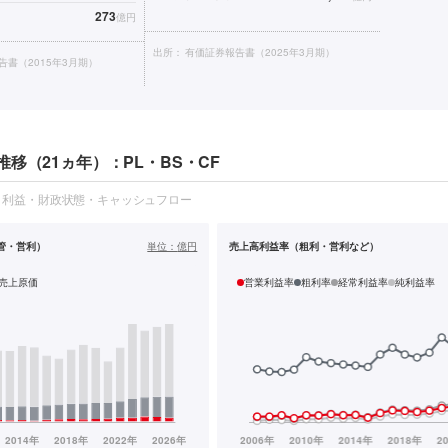
273
億円
出所：
有価証券報告書（2025年3月期）
告書（2015年3月期）
移（21ヵ年）：PL・BS・CF
・利益・財政状態・キャッシュフロー
管・営利）
単位：
億円
売上高利益率（粗利・営利など）
売上原価
営業利益率
粗利率
経常利益率
純利益率