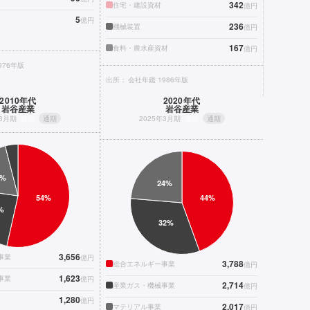
342
住宅・建設資材
億円
5
億円
236
機械装置
億円
167
食料・農水産資材
億円
976年版
出所：
会社年鑑 1986年版
2010年代
2020年代
岩谷産業
岩谷産業
年3月期
連結
通期
2025年3月期
連結
通期
3,656
事業
億円
3,788
総合エネルギー事業
億円
1,623
事業
億円
2,714
産業ガス・機械事業
億円
1,280
億円
2,017
マテリアル事業
億円