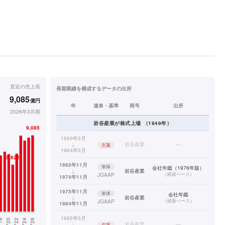
直近の
売上高
長期業績を構成するデータの出所
9,085
億円
年
連単・基準
商号
出所
2026年3月期
岩谷産業
が株式上場
（
1949
年）
1950年3月
↓
岩谷産業
—
欠落
1964年3月
1965年11月
単体
会社年鑑（1976年版）
↓
岩谷産業
（
紙面ベース
）
JGAAP
1974年11月
1975年11月
単体
会社年鑑
↓
岩谷産業
（
紙面ベース
）
JGAAP
1984年11月
1985年3月
↓
岩谷産業
—
欠落