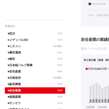
自然産業事業
出所：
有価証券報
同業他社
双日
2768
岩谷産業の業績推
メディパルHD
7459
ニチメン
2003廃止
連結ベースの売上高
豊田通商
8015
兼松
8020
売上高分解（原価・販
日本紙パルプ商事
8032
営業利益
販管費
安宅産業
8060
日商岩井
2003廃止
阪和興業
8078
岩谷産業
8088
稲畑産業
8098
サンゲツ
8130