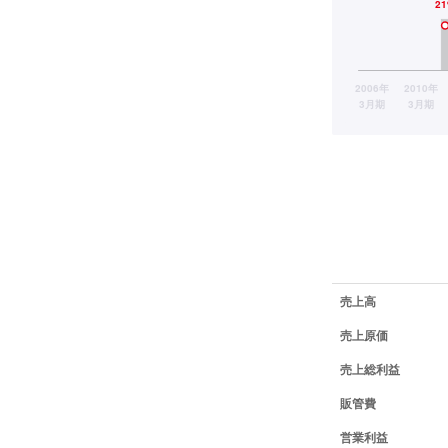
業績データ一覧
売上高
売上原価
売上総利益
販管費
営業利益