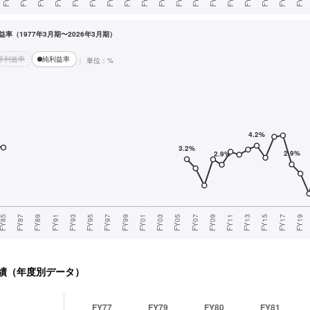
率（1977年3月期〜2026年3月期）
常利益率
純利益率
単位：%
績（年度別データ）
FY77
FY79
FY80
FY81