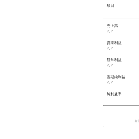
項目
サンゲツ
の長期業績
売上高
YoY
営業利益
YoY
経常利益
YoY
当期純利益
YoY
純利益率
有