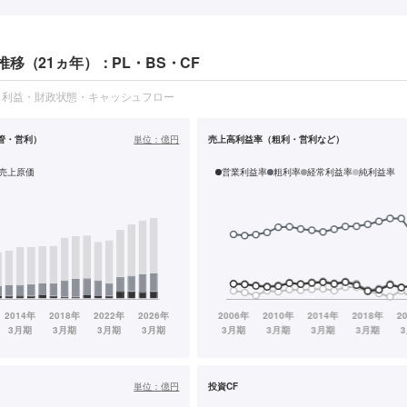
移（21ヵ年）：PL・BS・CF
・利益・財政状態・キャッシュフロー
管・営利）
単位：
億円
売上高利益率（粗利・営利など）
売上原価
営業利益率
粗利率
経常利益率
純利益率
単位：
億円
投資CF