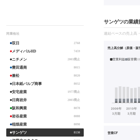
サンゲツの業績推
連結ベースの売上高
同業他社
双日
2768
売上高分解（原価・販
メディパルHD
7459
営業利益
販管費
ニチメン
2003廃止
豊田通商
8015
兼松
8020
日本紙パルプ商事
8032
安宅産業
1977廃止
日商岩井
2003廃止
阪和興業
8078
岩谷産業
8088
稲畑産業
8098
サンゲツ
8130
営業CF