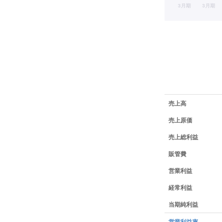
業績データ一覧
売上高
売上原価
売上総利益
販管費
営業利益
経常利益
当期純利益
営業利益率