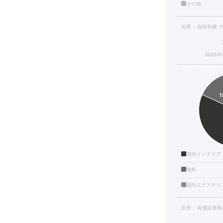
その他
出所：
会社年鑑 1
2025
国内インテリア
海外
国内エクステリ
出所：
有価証券報