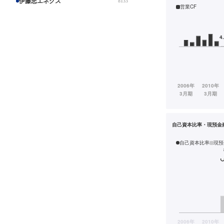
伊藤忠エネクス
8133
営業CF
自己資本比率・現預金
自己資本比率
現預