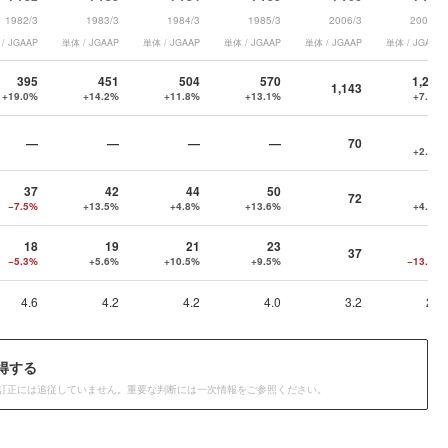
1982/3
1983/3
1984/3
1985/3
2006/3
2007/3
/ JGAAP
単体 / JGAAP
単体 / JGAAP
単体 / JGAAP
単体 / JGAAP
単体 / JGAAP
395
451
504
570
1,227
1,143
+19.0%
+14.2%
+11.8%
+13.1%
+7.3%
72
—
—
—
—
70
+2.9%
37
42
44
50
75
72
−7.5%
+13.5%
+4.8%
+13.6%
+4.2%
18
19
21
23
32
37
−5.3%
+5.6%
+10.5%
+9.5%
−13.5%
4.6
4.2
4.2
4.0
3.2
2.6
得する
訂正には追従していません。重要な判断には一次情報をご参照ください。