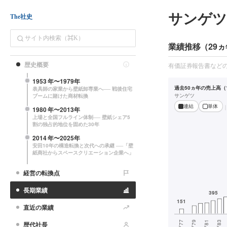
サンゲ
The社史
業績推移（29ヵ
歴史概要
有価証券報告書など
1953
年〜
1979
年
過去50ヵ年の売上高（1
表具師の家業から壁紙卸専業へ── 戦後住宅
サンゲツ
ブームに賭けた商材転換
連結
単体
1980
年〜
2013
年
上場と全国フルライン体制── 壁紙シェア5
割の独占的地位を固めた30年
2014
年〜
2025
年
安田10年の構造転換と次代への承継 ──「壁
紙商社からスペースクリエーション企業へ」
経営の転換点
長期業績
直近の業績
歴代社長