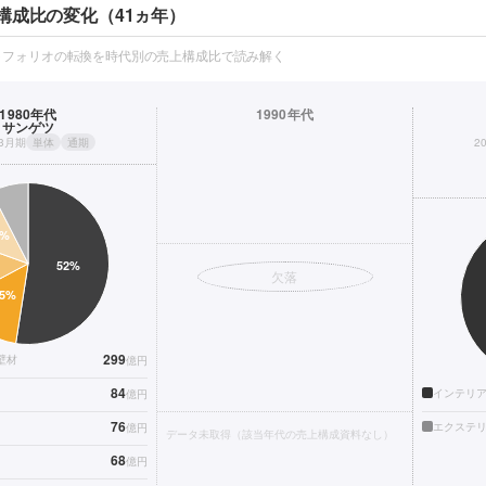
構成比の変化（41ヵ年）
トフォリオの転換を時代別の売上構成比で読み解く
1980年代
1990年代
サンゲツ
年3月期
単体
通期
2
欠落
299
壁材
億円
84
インテリ
億円
76
エクステ
億円
データ未取得（該当年代の売上構成資料なし）
68
億円