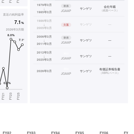
1979年3月
単体
会社年鑑
↓
サンゲツ
（
紙面ベース
）
JGAAP
1985年3月
直近の
純利益率
7.1
1986年3月
%
↓
サンゲツ
—
欠落
2005年3月
2026年3月期
2006年3月
単体
↓
サンゲツ
—
JGAAP
2011年3月
2012年3月
連結
↓
サンゲツ
—
JGAAP
2025年3月
連結
有価証券報告書
2026年3月
サンゲツ
（
XBRLベース
）
JGAAP
FY82
FY83
FY84
FY85
FY06
FY07