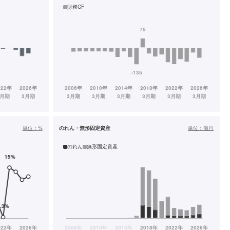
財務CF
単位：
%
のれん・無形固定資産
単位：
億円
のれん
無形固定資産