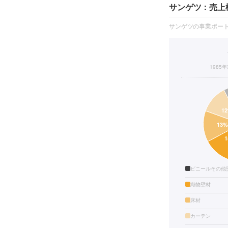
サンゲツ：売上
サンゲツの事業ポー
1985
ビニールその他
織物壁材
床材
カーテン