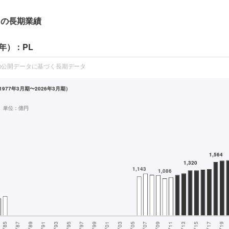
ツ
の長期業績
年）：PL
の公開データに基づく長期データ
977年3月期〜2026年3月期）
単位：
億円