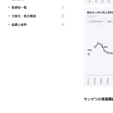
取締役一覧
過去50ヵ年の売上高利益
大株主・株主構成
サンゲツ
営業利益率
経
組織と給料
サンゲツ
の長期業