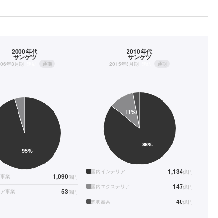
2000年代
2010年代
サンゲツ
サンゲツ
006年3月期
連結
通期
2015年3月期
連結
通期
1,134
国内インテリア
億円
1,090
ア事業
億円
147
国内エクステリア
億円
53
リア事業
億円
40
照明器具
億円