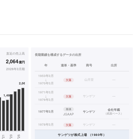
直近の
売上高
長期業績を構成するデータの出所
2,064
億円
年
連単・基準
商号
出所
2026年3月期
1953年3月
↓
山月堂
—
欠落
1970年3月
1971年3月
↓
サンゲツ
—
欠落
1976年3月
単体
会社年鑑
1977年3月
サンゲツ
（
紙面ベース
）
JGAAP
1978年3月
サンゲツ
—
欠落
サンゲツ
が株式上場
（
1980
年）