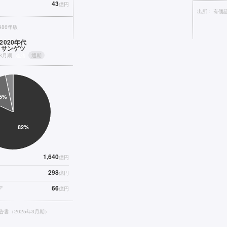
43
億円
出所：
有価証
986年版
2020年代
サンゲツ
年3月期
連結
通期
1,640
億円
298
億円
66
ア
億円
告書（2025年3月期）