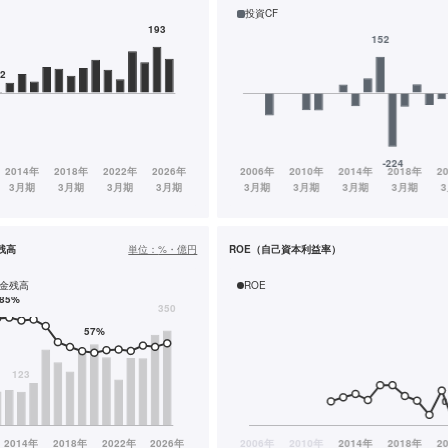
投資CF
残高
単位：
%・億円
ROE（自己資本利益率）
金残高
ROE