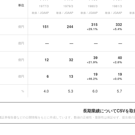
単位
1977/3
1979/3
1980/3
1981/3
単体 / JGAAP
単体 / JGAAP
単体 / JGAAP
単体 / JGAAP
単体 
データ一覧
315
332
151
244
億円
+29.1%
+5.4%
—
—
—
—
億円
39
40
12
32
億円
+21.9%
+2.6%
19
19
6
13
億円
+46.2%
+0.0%
4.0
5.3
6.0
5.7
%
長期業績についてCSVを取
価証券報告書などの公開情報をもとに作成しています。数値の正確性・最新性は保証せず、提出後の