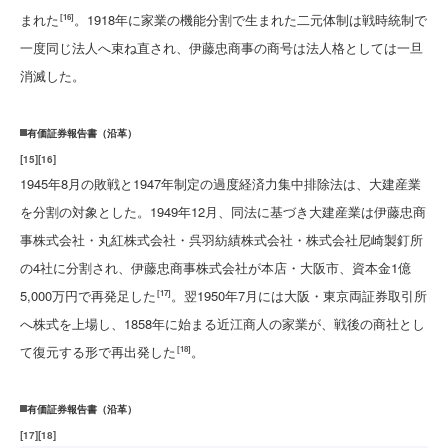
まれた
。1918年に家業の機能分割で生まれた二元体制は戦時統制で
[16]
一度同じ法人へ束ね直され、伊藤忠商事の商号は法人格としては一旦
消滅した。
有価証券報告書（沿革）
[
15
]
[
16
]
1945年8月の敗戦と1947年制定の過度経済力集中排除法は、大建産業
を分割の対象とした。1949年12月、同法に基づき大建産業は伊藤忠商
事株式会社・丸紅株式会社・呉羽紡績株式会社・株式会社尼崎製釘所
の4社に分割され、伊藤忠商事株式会社が本店・大阪市、資本金1億
5,000万円で再発足した
。翌1950年7月には大阪・東京両証券取引所
[17]
へ株式を上場し、1858年に始まる近江商人の家業が、戦後の商社とし
て復元する形で再出発した
。
[18]
有価証券報告書（沿革）
[
17
]
[
18
]