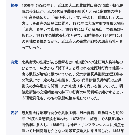
概要
1858年（安政5年）、近江国犬上郡豊郷村出身の15歳・初代伊
藤忠兵衛氏が、兄の6代目伊藤長兵衛氏とともに麻布類の持下
り行商を始めた。「売り手よし・買い手よし・世間よし」の三
方よしを商売の出発点に置き、1872年に大阪本町で呉服太物商
「紅忠」を開いて店舗化、1893年には「伊藤糸店」で綿糸卸へ
転じた。1918年の株式会社化を経て、戦時統合と1949年12月
の再独立を挟みながら、近江商人の家業が戦後の総合商社へ育
っていった。
背景
忠兵衛氏の生家がある豊郷村は中山道沿いの近江商人発祥地の
ひとつで、年少から「持下り」と呼ばれる遠距離行商で他国へ
出る慣行が地域に根づいていた。父の伊藤長兵衛家は近江麻布
の取扱いで一定の地歩を築き、兄の6代目伊藤長兵衛氏は忠兵
衛氏の少年期から関西・九州を渡り歩く商いを担っていた。明
治維新後の交通網整備で持下り行商の中間利幅が縮小するとい
う環境変化も、のちの業態転換を促していった。
内容
忠兵衛氏は麻布行商から呉服太物、対米貿易、綿糸卸へと約40
年で4度の業態転換を重ねた。1872年の「紅忠」で大阪船場の
与信網に参入し、1885年には神戸・サンフランシスコに拠点を
置いて外国商館を介さない対米直接輸入に乗り出した。1893年