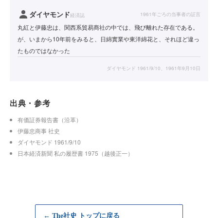
ダイヤモンド
1961年ごろの当事者の証言
経済誌
丸紅と伊藤忠は、関西系貿易商社の中では、飛び離れた存在である。
が、いまから10年前をみると、日綿實業や東洋綿花と、それほど違っ
たものではなかった
ダイヤモンド 1961/9/10、1961年9月10日
出典・参考
有価証券報告書（沿革）
伊藤忠商事 社史
ダイヤモンド 1961/9/10
日本経済新聞 私の履歴書 1975（越後正一）
← The社史 トップに戻る