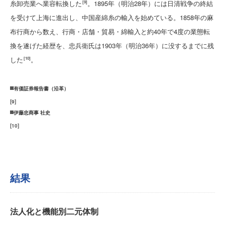
糸卸売業へ業容転換した
。1895年（明治28年）には日清戦争の終結
[9]
を受けて上海に進出し、中国産綿糸の輸入を始めている。1858年の麻
布行商から数え、行商・店舗・貿易・綿輸入と約40年で4度の業態転
換を遂げた経歴を、忠兵衛氏は1903年（明治36年）に没するまでに残
した
。
[10]
有価証券報告書（沿革）
[
9
]
伊藤忠商事 社史
[
10
]
結果
法人化と機能別二元体制