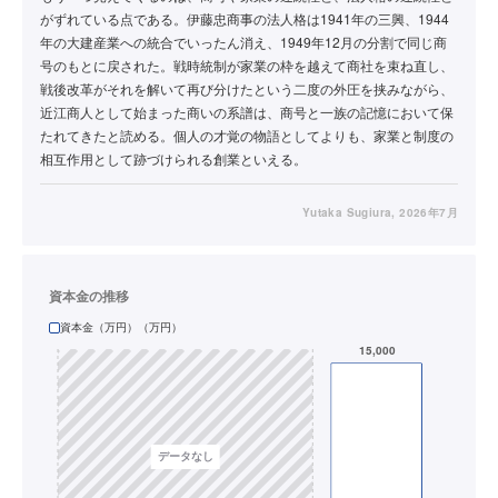
がずれている点である。伊藤忠商事の法人格は1941年の三興、1944
年の大建産業への統合でいったん消え、1949年12月の分割で同じ商
号のもとに戻された。戦時統制が家業の枠を越えて商社を束ね直し、
戦後改革がそれを解いて再び分けたという二度の外圧を挟みながら、
近江商人として始まった商いの系譜は、商号と一族の記憶において保
たれてきたと読める。個人の才覚の物語としてよりも、家業と制度の
相互作用として跡づけられる創業といえる。
Yutaka Sugiura
, 2026年7月
資本金の推移
資本金（万円）（万円）