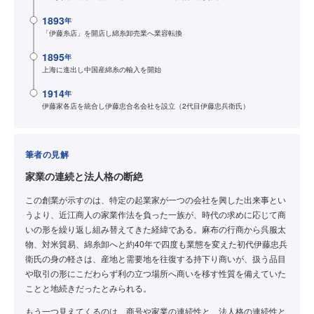
1893
年
「伊藤糸店」を開店し綿糸卸売業へ業容転換
1895
年
上海に進出し中国産綿糸の輸入を開始
1914
年
伊藤家各店を統合し伊藤忠合名会社を設立（2代目伊藤忠兵衛氏）
筆者の見解
家業の連続と法人格の断絶
この創業が示すのは、特定の起業家が一つの会社を興した出来事とい
うより、近江商人の家業作法を負った一族が、時代の求めに応じて商
いの形を繰り返し組み替えてきた経緯である。麻布の行商から呉服太
物、対米貿易、綿糸卸へと約40年で四度も業態を変えた初代伊藤忠兵
衛氏の身の軽さは、産地と需要地を往復する持下り商いが、扱う品目
や取引の形にこだわらず利の立つ場所へ商いを移す性質を備えていた
ことと地続きだったとみられる。
もう一つ見えてくるのは、商号や家業の連続性と、法人格の連続性と