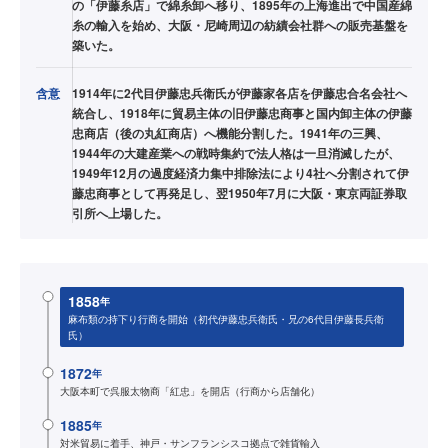
の「伊藤糸店」で綿糸卸へ移り、1895年の上海進出で中国産綿
糸の輸入を始め、大阪・尼崎周辺の紡績会社群への販売基盤を
築いた。
含意
1914年に2代目伊藤忠兵衛氏が伊藤家各店を伊藤忠合名会社へ
統合し、1918年に貿易主体の旧伊藤忠商事と国内卸主体の伊藤
忠商店（後の丸紅商店）へ機能分割した。1941年の三興、
1944年の大建産業への戦時集約で法人格は一旦消滅したが、
1949年12月の過度経済力集中排除法により4社へ分割されて伊
藤忠商事として再発足し、翌1950年7月に大阪・東京両証券取
引所へ上場した。
1858
年
麻布類の持下り行商を開始（初代伊藤忠兵衛氏・兄の6代目伊藤長兵衛
氏）
1872
年
大阪本町で呉服太物商「紅忠」を開店（行商から店舗化）
1885
年
対米貿易に着手、神戸・サンフランシスコ拠点で雑貨輸入