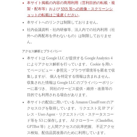
本サイト掲載の内容の商用利用（営利目的の転載・複
製・配布等）および
SNS 等への画像・スクリーンシ
ョットの転載はご遠慮ください
。
本サイトへのリンクは制限しておりません。
社内会議資料・社内研修等、法人内での社内利用（社
外への再配布を伴わないもの）は制限しておりませ
ん。
アクセス解析とプライバシー
本サイトは Google LLC が提供する Google Analytics 4
によりアクセス解析を行っています。 Cookie を用い
てページビュー・参照元・ブラウザ環境等を匿名で収
集しますが、 個人を特定する情報は含まれません。
収集された情報は Google LLC のプライバシーポリシ
ーに基づき、 同社のサービス提供・維持・改善等の
目的でも利用される場合があります。
本サイトの配信に用いている Amazon CloudFront のア
クセスログを取得しています。 リクエスト元 IP アド
レス・User-Agent・リクエストパス・ステータスコー
ド等を S3 に保存します。 AI クローラー（ClaudeBot,
GPTBot 等）と人間アクセスの比率把握、 不正アクセ
ス検知、配信品質改善のために利用しています。