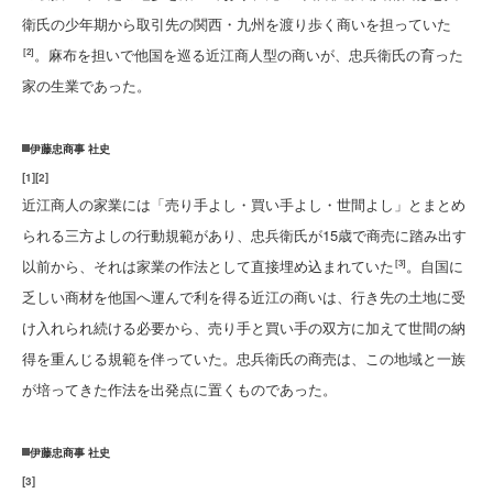
衛氏の少年期から取引先の関西・九州を渡り歩く商いを担っていた
。麻布を担いで他国を巡る近江商人型の商いが、忠兵衛氏の育った
[2]
家の生業であった。
伊藤忠商事 社史
[
1
]
[
2
]
近江商人の家業には「売り手よし・買い手よし・世間よし」とまとめ
られる三方よしの行動規範があり、忠兵衛氏が15歳で商売に踏み出す
以前から、それは家業の作法として直接埋め込まれていた
。自国に
[3]
乏しい商材を他国へ運んで利を得る近江の商いは、行き先の土地に受
け入れられ続ける必要から、売り手と買い手の双方に加えて世間の納
得を重んじる規範を伴っていた。忠兵衛氏の商売は、この地域と一族
が培ってきた作法を出発点に置くものであった。
伊藤忠商事 社史
[
3
]