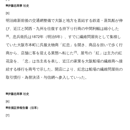
伊藤忠商事 社史
[
5
]
明治維新前後の交通網整備で大阪と地方を直結する鉄道・蒸気船が伸
び、近江と関西・九州を往復する持下り行商の中間利幅は縮小した
。忠兵衛氏は1872年（明治5年）、すでに繊維問屋街として集積し
[6]
ていた大阪市本町に呉服太物商「紅忠」を開き、商品を担いで歩く行
商から、店舗に客を迎える業態へ転じた
。屋号の「紅」は主力の紅
[7]
花染を、「忠」は当主名を表し、近江の家業を大阪船場の繊維商へ接
続する移行を商号で示した。開店により、紅忠は船場の繊維問屋街の
取引慣行・為替決済・与信網へ参入していった。
伊藤忠商事 社史
[
6
]
有価証券報告書（沿革）
[
7
]