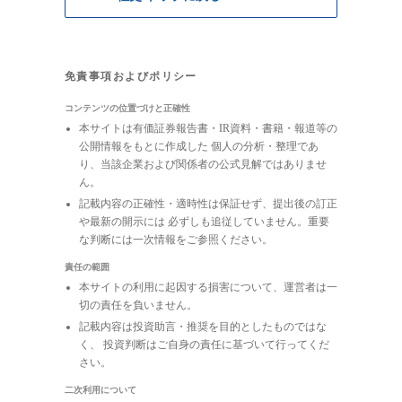
免責事項およびポリシー
コンテンツの位置づけと正確性
本サイトは有価証券報告書・IR資料・書籍・報道等の
公開情報をもとに作成した 個人の分析・整理であ
り、当該企業および関係者の公式見解ではありませ
ん。
記載内容の正確性・適時性は保証せず、提出後の訂正
や最新の開示には 必ずしも追従していません。重要
な判断には一次情報をご参照ください。
責任の範囲
本サイトの利用に起因する損害について、運営者は一
切の責任を負いません。
記載内容は投資助言・推奨を目的としたものではな
く、 投資判断はご自身の責任に基づいて行ってくだ
さい。
二次利用について