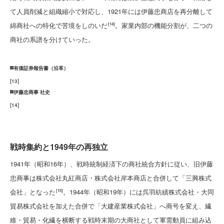
て人員削減と組織縮小で対応し、1921年には伊藤忠商店を再分離して
綿商社への特化で苦境をしのいだ
。家業内部の機能分割が、二つの
[14]
商社の系譜を分けていった。
有価証券報告書（沿革）
[
13
]
伊藤忠商事 社史
[
14
]
戦時集約と1949年の再独立
1941年（昭和16年）、戦時統制経済下の商社統合方針に従い、旧伊藤
忠商事は株式会社丸紅商店・株式会社岸本商店と合併して「三興株式
会社」となった
。1944年（昭和19年）には呉羽紡績株式会社・大同
[15]
貿易株式会社を加えた合併で「大建産業株式会社」へ商号を変え、繊
維・貿易・化繊を横断する戦時末期の大商社として軍需動員に組み込