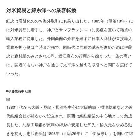
対米貿易と綿糸卸への業容転換
紅忠は店舗化ののち海外取引にも乗り出した。1885年（明治18年）に
は対米貿易に着手し、神戸とサンフランシスコに拠点を置いて雑貨の
輸入業務に従事した。外国商館の介在を経ずに日本人商社が直接輸入
業務を担う例は当時まだ稀で、同時代に同種の試みを進めたのは伊藤
忠と森村組のみとされる
。近江麻布の行商から始まった一族の商い
[8]
は、開港間もない神戸を通じて太平洋を越える取引へと間口を広げて
いった。
伊藤忠商事 社史
[
8
]
1880年代から大阪・尼崎・摂津を中心に大阪紡績・摂津紡績などの近
代紡績会社が相次いで設立され、関西は綿紡績業の中心地として急成
長した。紡績工場群が原料の綿糸の安定した卸先・輸入元を求める動
きを捉え、忠兵衛氏は1893年（明治26年）に「伊藤糸店」を開いて綿