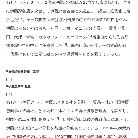
1914年（大正3年）、2代目伊藤忠兵衛氏が28歳で代表に就任し、同年
に伊藤家各店を統合して伊藤忠合名会社を設立し、経営の近代化に着
手した
。第一次世界大戦は欧州列強の対アジア商業の空白を生み、
[11]
伊藤忠合名会社は東京・神戸・上海・マニラの4支店と、横浜・漢
口・天津・青島・カルカッタ・ニューヨークの6出張所からなる貿易
網を築いて戦中期に急膨張した
。麻布行商から出た一族の商いは、
[12]
二代目のもとで世界に拠点を持つ貿易商へと姿を変えていった。
有価証券報告書（沿革）
[
11
]
伊藤忠商事 社史
[
12
]
1918年（大正7年）、伊藤忠合名会社を分割して貿易主体の「旧伊藤
忠商事株式会社」と国内卸主体の「株式会社伊藤忠商店」を設立し、
機能別の二元体制を整えた
。伊藤忠商店は後の丸紅商店にあたり、
[13]
伊藤忠と丸紅はこの分割を共通の分岐点としている。1919年の大戦終
結で戦時好景気は反転し、1920年期には旧伊藤忠商事も赤字へ転落し