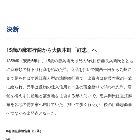
決断
15歳の麻布行商から大阪本町「紅忠」へ
1858年（安政5年）、15歳の忠兵衛氏は兄の6代目伊藤長兵衛氏ととも
に麻布類の持下り行商を始めた
。商品を担いで関西一円から九州に
[4]
まで足を伸ばす近江商人型の遠距離行商で、出資者は伊藤本家の一族
に絞られ、元手は反物の仕入信用と一族の現金繰りで賄われた
。店
[5]
舗を構えずに産地と需要地を往復する形の商いで、忠兵衛氏は近江麻
布を各地の需要家へ届けていた。担いで歩く行商が、後の伊藤忠商事
へつながる出発点となった。
有価証券報告書（沿革）
[
4
]