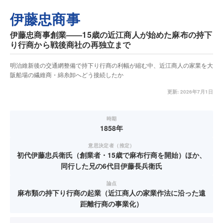
伊藤忠商事
伊藤忠商事創業——15歳の近江商人が始めた麻布の持下
り行商から戦後商社の再独立まで
明治維新後の交通網整備で持下り行商の利幅が縮む中、近江商人の家業を大
阪船場の繊維商・綿糸卸へどう接続したか
更新:
2026年7月1日
時期
1858年
意思決定者（推定）
初代伊藤忠兵衛氏（創業者・15歳で麻布行商を開始）ほか、
同行した兄の6代目伊藤長兵衛氏
論点
麻布類の持下り行商の起業（近江商人の家業作法に沿った遠
距離行商の事業化）