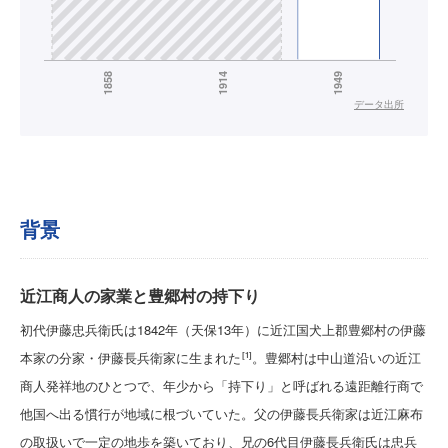
データ出所
背景
近江商人の家業と豊郷村の持下り
初代伊藤忠兵衛氏は1842年（天保13年）に近江国犬上郡豊郷村の伊藤
本家の分家・伊藤長兵衛家に生まれた
。豊郷村は中山道沿いの近江
[1]
商人発祥地のひとつで、年少から「持下り」と呼ばれる遠距離行商で
他国へ出る慣行が地域に根づいていた。父の伊藤長兵衛家は近江麻布
の取扱いで一定の地歩を築いており、兄の6代目伊藤長兵衛氏は忠兵