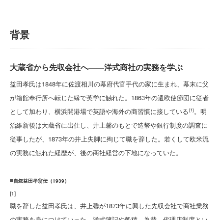
背景
大蔵省から先収会社へ——洋式商社の実務を学ぶ
益田孝氏は1848年に佐渡相川の幕府代官手代の家に生まれ、幕末に父
が箱館奉行所へ転じた縁で英学に触れた。1863年の遣欧使節団に従者
として加わり、横浜開港場で英語や海外の商習慣に接している
。明
[1]
治維新後は大蔵省に出仕し、井上馨のもとで造幣や銀行制度の調査に
従事したが、1873年の井上失脚に殉じて職を辞した。若くして欧米流
の実務に触れた経歴が、後の商社経営の下地になっていた。
自叙益田孝翁伝（1939）
[
1
]
職を辞した益田孝氏は、井上馨が1873年に興した先収会社で商社業務
の実務を身につけていった。洋式簿記や船積、為替、代理店制度とい