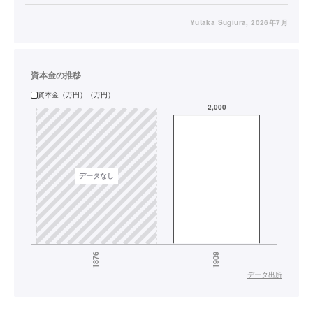
Yutaka Sugiura
, 2026年7月
資本金の推移
資本金（万円）（万円）
データ出所