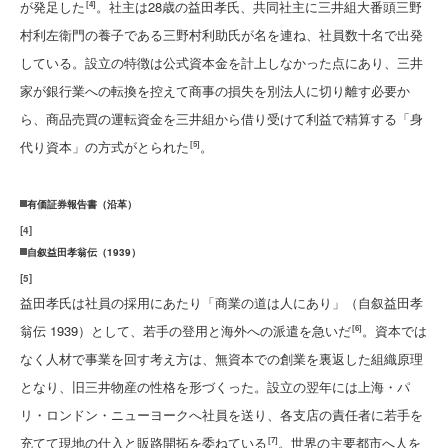
が発足した
。社主は28歳の益田孝氏、共同社主に三井組大番頭三野
[4]
村利左衛門の養子である三野村利助氏が名を連ね、社員数十名で出発
している。設立の特徴は公式資本金を計上しなかった点にあり、三井
家が銀行業への転換を控えて商事の損失を別法人に切り離す必要か
ら、商品売買の運転資金を三井組から借り受けて利益で精算する「身
代り資本」の方式がとられた
。
[5]
有価証券報告書（沿革）
[
4
]
自叙益田孝翁伝（1939）
[
5
]
益田孝氏は社員の採用にあたり「商業の道は人にあり」（自叙益田孝
翁伝 1939）として、若手の登用と海外への派遣を急いだ
。資本では
[6]
なく人材で事業を回す考え方は、無資本での創業を裏返した組織原理
となり、旧三井物産の性格を形づくった。設立の翌年には上海・パ
リ・ロンドン・ニューヨークへ社員を送り、各支店の責任者に若手を
充てて現地の仕入と販路開拓を委ねている
。世界の主要都市へ人を
[7]