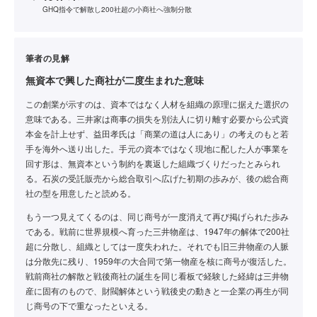
GHQ指令で解散し200社超の小商社へ強制分散
筆者の見解
無資本で興した商社が二度生まれた意味
この創業が示すのは、資本ではなく人材を組織の原理に据えた選択の
意味である。三井家は商事の損失を別法人に切り離す必要から公式資
本金を計上せず、益田孝氏は「商業の道は人にあり」の考えのもと若
手を海外へ送り出した。手元の資本ではなく現地に配した人が事業を
回す形は、無資本という制約を裏返した組織づくりだったとみられ
る。石炭の受託販売から総合取引へ広げた初期の歩みが、後の総合商
社の型を用意したと読める。
もう一つ見えてくるのは、同じ商号が一度消えて再び掲げられた歩み
である。戦前に世界規模へ育った三井物産は、1947年の解体で200社
超に分散し、組織としては一度失われた。それでも旧三井物産の人脈
は分散先に残り、1959年の大合同で第一物産を核に商号が復活した。
戦前商社の解散と戦後商社の誕生を同じ看板で経験した経緯は三井物
産に固有のもので、財閥解体という戦後史の動きと一企業の再生が同
じ商号の下で重なったといえる。