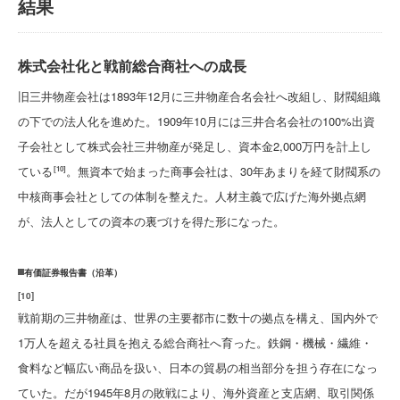
結果
株式会社化と戦前総合商社への成長
旧三井物産会社は1893年12月に三井物産合名会社へ改組し、財閥組織
の下での法人化を進めた。1909年10月には三井合名会社の100%出資
子会社として株式会社三井物産が発足し、資本金2,000万円を計上し
ている
。無資本で始まった商事会社は、30年あまりを経て財閥系の
[10]
中核商事会社としての体制を整えた。人材主義で広げた海外拠点網
が、法人としての資本の裏づけを得た形になった。
有価証券報告書（沿革）
[
10
]
戦前期の三井物産は、世界の主要都市に数十の拠点を構え、国内外で
1万人を超える社員を抱える総合商社へ育った。鉄鋼・機械・繊維・
食料など幅広い商品を扱い、日本の貿易の相当部分を担う存在になっ
ていた。だが1945年8月の敗戦により、海外資産と支店網、取引関係