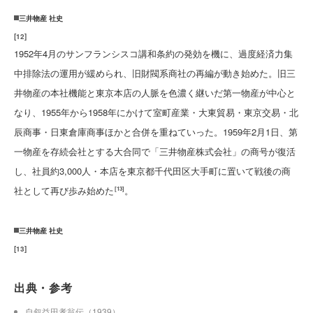
三井物産 社史
[
12
]
1952年4月のサンフランシスコ講和条約の発効を機に、過度経済力集
中排除法の運用が緩められ、旧財閥系商社の再編が動き始めた。旧三
井物産の本社機能と東京本店の人脈を色濃く継いだ第一物産が中心と
なり、1955年から1958年にかけて室町産業・大東貿易・東京交易・北
辰商事・日東倉庫商事ほかと合併を重ねていった。1959年2月1日、第
一物産を存続会社とする大合同で「三井物産株式会社」の商号が復活
し、社員約3,000人・本店を東京都千代田区大手町に置いて戦後の商
社として再び歩み始めた
。
[13]
三井物産 社史
[
13
]
出典・参考
自叙益田孝翁伝（1939）