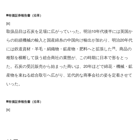
有価証券報告書（沿革）
[
8
]
取扱品目は石炭を足場に広がっていった。明治10年代後半には英国か
らの紡績機械の輸入と国産綿糸の中国向け輸出が加わり、明治20年代
には鉄道資材・羊毛・絹織物・鉱産物・肥料へと拡張した
。商品の
[9]
種類を横断して扱う総合商社の業態が、この時期に日本で形をとっ
た。石炭の受託販売から始まった商いは、20年ほどで綿花・機械・鉱
産物を束ねる総合取引へ広がり、近代的な商事会社の姿を定着させて
いった。
有価証券報告書（沿革）
[
9
]