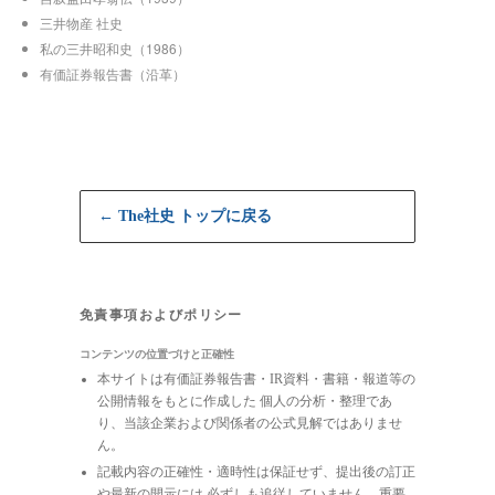
三井物産 社史
私の三井昭和史（1986）
有価証券報告書（沿革）
← The社史 トップに戻る
免責事項およびポリシー
コンテンツの位置づけと正確性
本サイトは有価証券報告書・IR資料・書籍・報道等の
公開情報をもとに作成した 個人の分析・整理であ
り、当該企業および関係者の公式見解ではありませ
ん。
記載内容の正確性・適時性は保証せず、提出後の訂正
や最新の開示には 必ずしも追従していません。重要