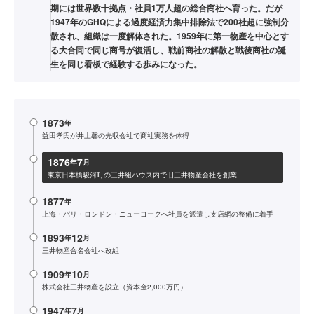
期には世界数十拠点・社員1万人超の総合商社へ育った。だが
1947年のGHQによる過度経済力集中排除法で200社超に強制分
散され、組織は一度解体された。1959年に第一物産を中心とす
る大合同で同じ商号が復活し、戦前商社の解散と戦後商社の誕
生を同じ看板で経験する歩みになった。
1873
年
益田孝氏が井上馨の先収会社で商社実務を体得
1876
7
年
月
東京日本橋駿河町の三井組ハウス内で旧三井物産会社を創業
1877
年
上海・パリ・ロンドン・ニューヨークへ社員を派遣し支店網の整備に着手
1893
12
年
月
三井物産合名会社へ改組
1909
10
年
月
株式会社三井物産を設立（資本金2,000万円）
1947
7
年
月