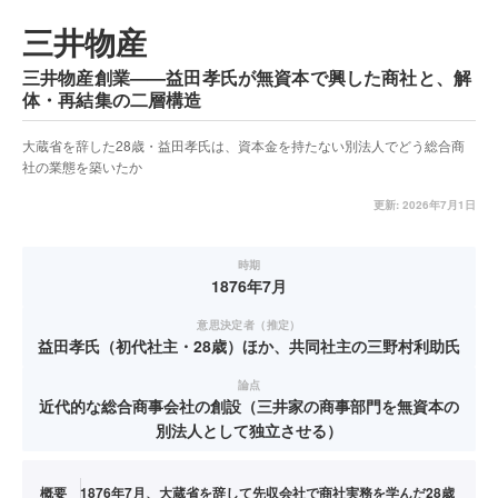
三井物産
三井物産創業——益田孝氏が無資本で興した商社と、解
体・再結集の二層構造
大蔵省を辞した28歳・益田孝氏は、資本金を持たない別法人でどう総合商
社の業態を築いたか
更新:
2026年7月1日
時期
1876年7月
意思決定者（推定）
益田孝氏（初代社主・28歳）ほか、共同社主の三野村利助氏
論点
近代的な総合商事会社の創設（三井家の商事部門を無資本の
別法人として独立させる）
概要
1876年7月、大蔵省を辞して先収会社で商社実務を学んだ28歳