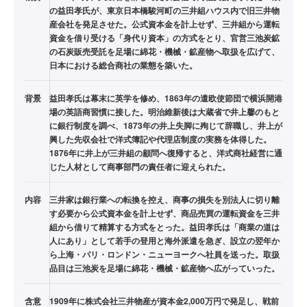
の益田孝氏が、東京日本橋駿河町の三井組ハウス内で旧三井物
産会社を発足させた。公式資本金を計上せず、三井組から運転
資金を借り受ける「身代り資本」の方式をとり、官営三池炭鉱
の石炭販売受託を足場に綿花・機械・鉱産物へ取扱を広げて、
日本における総合商社の業態を築いた。
背景
益田孝氏は幕末に英学を修め、1863年の遣欧使節団で横浜開港
場の英語商習慣に接した。明治維新後は大蔵省で井上馨のもと
に銀行制度を調べ、1873年の井上失脚に殉じて辞職し、井上が
興した先収会社で洋式簿記や代理店制度の実務を体得した。
1876年に井上が三井組の顧問へ復帰すると、洋式商社経営に通
じた人材として商事部門の責任者に迎えられた。
内容
三井家は銀行業への転換を控え、商事の損失を別法人に切り離
す必要から公式資本金を計上せず、商品売買の運転資金を三井
組から借りて精算する方式をとった。益田孝氏は「商業の道は
人にあり」として若手の登用と海外派遣を急ぎ、設立の翌年か
ら上海・パリ・ロンドン・ニューヨークへ社員を送った。取扱
品目は三池炭を足場に綿花・機械・鉱産物へ広がっていった。
含意
1909年に株式会社三井物産が資本金2,000万円で発足し、戦前