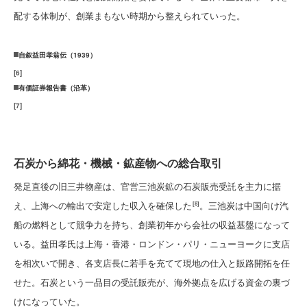
配する体制が、創業まもない時期から整えられていった。
自叙益田孝翁伝（1939）
[
6
]
有価証券報告書（沿革）
[
7
]
石炭から綿花・機械・鉱産物への総合取引
発足直後の旧三井物産は、官営三池炭鉱の石炭販売受託を主力に据
え、上海への輸出で安定した収入を確保した
。三池炭は中国向け汽
[8]
船の燃料として競争力を持ち、創業初年から会社の収益基盤になって
いる。益田孝氏は上海・香港・ロンドン・パリ・ニューヨークに支店
を相次いで開き、各支店長に若手を充てて現地の仕入と販路開拓を任
せた。石炭という一品目の受託販売が、海外拠点を広げる資金の裏づ
けになっていた。