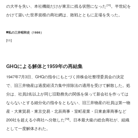
の大半を失い、本社機能だけが東京に残る状態になった
。半世紀を
[11]
かけて築いた世界規模の商社網は、敗戦とともに足場を失った。
私の三井昭和史（1986）
[
11
]
GHQによる解体と1959年の再結集
1947年7月3日、GHQの指令にもとづく持株会社整理委員会の決定
で、旧三井物産は過度経済力集中排除法の適用を受けて解散した。処
分は、社員2名以上が同じ旧勤務先の関係を保って新会社を作っては
ならないとする細分化の指令をともない、旧三井物産の社員は第一物
産・大東貿易・東京交易・北辰商事・室町産業・日東倉庫商事など
200社を超える小商社へ分散した
。日本最大級の総合商社が、組織
[12]
として一度解体された。