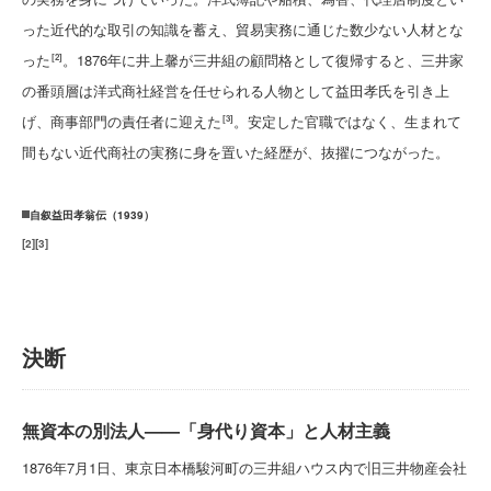
った近代的な取引の知識を蓄え、貿易実務に通じた数少ない人材とな
った
。1876年に井上馨が三井組の顧問格として復帰すると、三井家
[2]
の番頭層は洋式商社経営を任せられる人物として益田孝氏を引き上
げ、商事部門の責任者に迎えた
。安定した官職ではなく、生まれて
[3]
間もない近代商社の実務に身を置いた経歴が、抜擢につながった。
自叙益田孝翁伝（1939）
[
2
]
[
3
]
決断
無資本の別法人——「身代り資本」と人材主義
1876年7月1日、東京日本橋駿河町の三井組ハウス内で旧三井物産会社