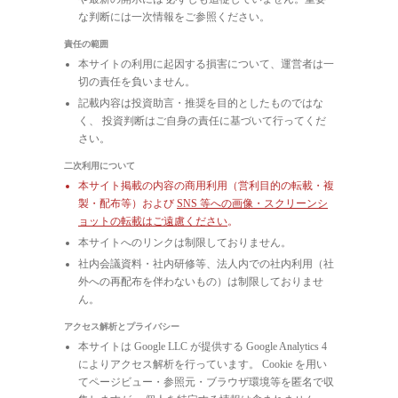
な判断には一次情報をご参照ください。
責任の範囲
本サイトの利用に起因する損害について、運営者は一
切の責任を負いません。
記載内容は投資助言・推奨を目的としたものではな
く、 投資判断はご自身の責任に基づいて行ってくだ
さい。
二次利用について
本サイト掲載の内容の商用利用（営利目的の転載・複
製・配布等）および
SNS 等への画像・スクリーンシ
ョットの転載はご遠慮ください
。
本サイトへのリンクは制限しておりません。
社内会議資料・社内研修等、法人内での社内利用（社
外への再配布を伴わないもの）は制限しておりませ
ん。
アクセス解析とプライバシー
本サイトは Google LLC が提供する Google Analytics 4
によりアクセス解析を行っています。 Cookie を用い
てページビュー・参照元・ブラウザ環境等を匿名で収