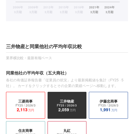
三井物産と同業他社の平均年収比較
業界横比較・最新有報ベース
同業他社の平均年収
（五大商社）
各社の有価証券報告書「従業員の状況」より最新掲載値を集計（
FY25
·
5
社）。 カードをクリックするとその企業の業績ページへ移動します。
三菱商事
三井物産
伊藤忠商事
FY25
/ 2026/3
FY25
/ 2026/3
FY25
/ 2026/3
2,113
2,059
1,991
万円
万円
万円
住友商事
丸紅