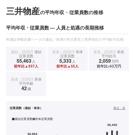
三井物産
の平均年収・従業員数の推移
平均年収・従業員数 — 人員と処遇の長期推移
有価証券報告書ベースの連結／単体の年次変化と業界他社の平均給与比較
連結・2026/3
連結
単体・2026/3
単体
単体・2026/3
単体
従業員数
従業員数
平均給与
55,463
5,333
2,059
人
人
万円
前年比▲937人
前年比▲55人
前年比+63万円
単体・2026/3
単体
平均年齢
42
歳
従業員数（連結・単体）
単位：
名
連結従業員数
単体従業員数