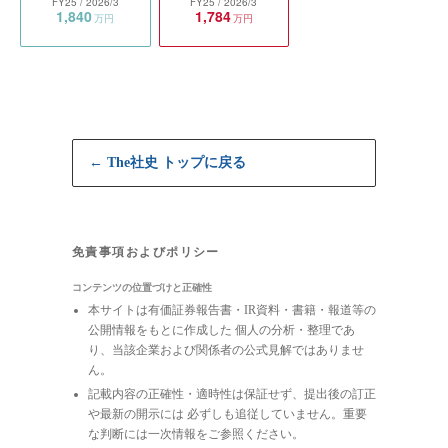
FY25
/ 2026/3
FY25
/ 2026/3
1,840
1,784
万円
万円
← The社史 トップに戻る
免責事項およびポリシー
コンテンツの位置づけと正確性
本サイトは有価証券報告書・IR資料・書籍・報道等の
公開情報をもとに作成した 個人の分析・整理であ
り、当該企業および関係者の公式見解ではありませ
ん。
記載内容の正確性・適時性は保証せず、提出後の訂正
や最新の開示には 必ずしも追従していません。重要
な判断には一次情報をご参照ください。