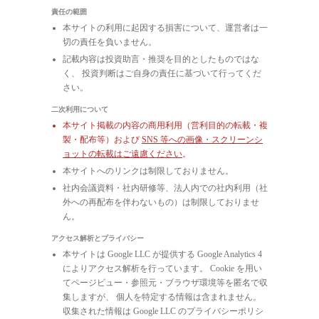
責任の範囲
本サイトの利用に起因する損害について、運営者は一
切の責任を負いません。
記載内容は投資助言・推奨を目的としたものではな
く、 投資判断はご自身の責任に基づいて行ってくだ
さい。
二次利用について
本サイト掲載の内容の商用利用（営利目的の転載・複
製・配布等）および
SNS 等への画像・スクリーンシ
ョットの転載はご遠慮ください
。
本サイトへのリンクは制限しておりません。
社内会議資料・社内研修等、法人内での社内利用（社
外への再配布を伴わないもの）は制限しておりませ
ん。
アクセス解析とプライバシー
本サイトは Google LLC が提供する Google Analytics 4
によりアクセス解析を行っています。 Cookie を用い
てページビュー・参照元・ブラウザ環境等を匿名で収
集しますが、 個人を特定する情報は含まれません。
収集された情報は Google LLC のプライバシーポリシ