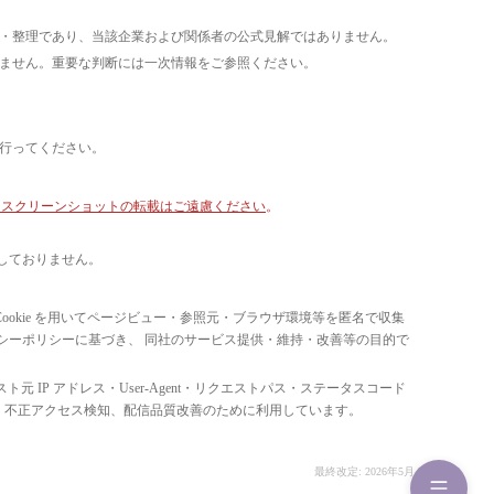
析・整理であり、当該企業および関係者の公式見解ではありません。
いません。重要な判断には一次情報をご参照ください。
て行ってください。
像・スクリーンショットの転載はご遠慮ください
。
しておりません。
ています。 Cookie を用いてページビュー・参照元・ブラウザ環境等を匿名で収集
ライバシーポリシーに基づき、 同社のサービス提供・維持・改善等の目的で
スト元 IP アドレス・User-Agent・リクエストパス・ステータスコード
の比率把握、 不正アクセス検知、配信品質改善のために利用しています。
最終改定: 2026年5月