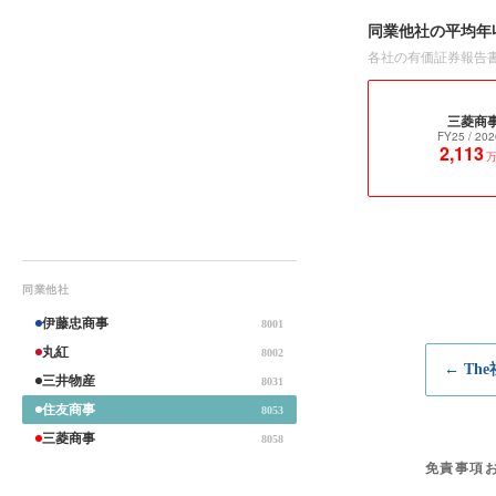
同業他社の平均年
各社の有価証券報告
三菱商
FY25
/ 202
2,113
同業他社
伊藤忠商事
8001
丸紅
8002
← Th
三井物産
8031
住友商事
8053
三菱商事
8058
免責事項