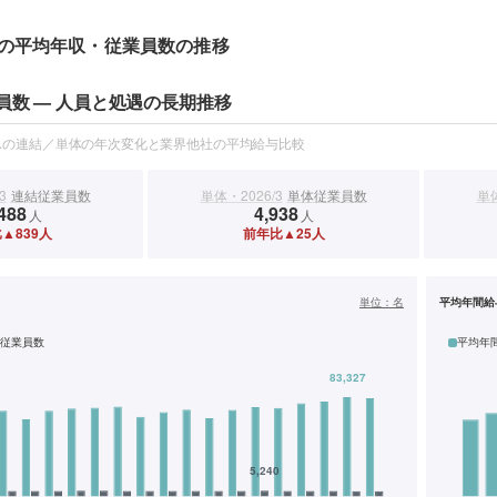
の平均年収・従業員数の推移
員数 — 人員と処遇の長期推移
スの連結／単体の年次変化と業界他社の平均給与比較
3
連結従業員数
単体・2026/3
単体従業員数
単体
488
4,938
人
人
▲839人
前年比▲25人
）
単位：
名
平均年間給
従業員数
平均年