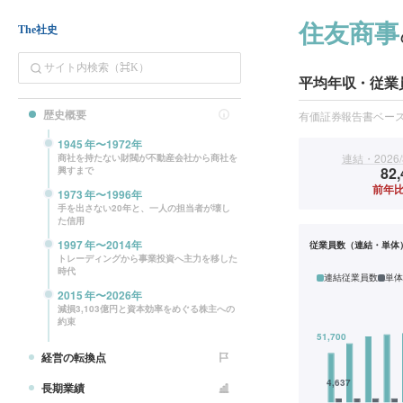
住友商事
The社史
平均年収・従業
歴史概要
有価証券報告書ベー
1945
年〜
1972
年
連結・2026/
商社を持たない財閥が不動産会社から商社を
82,
興すまで
前年比
1973
年〜
1996
年
手を出さない20年と、一人の担当者が壊し
た信用
1997
年〜
2014
年
従業員数（連結・単体
トレーディングから事業投資へ主力を移した
時代
連結従業員数
単体
2015
年〜
2026
年
減損3,103億円と資本効率をめぐる株主への
約束
経営の転換点
長期業績