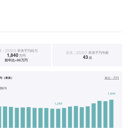
・2026/3
単体平均給与
単体・2026/3
単体平均年齢
1,840
万円
43
歳
前年比+96万円
与（単体）
単位：
万円
間給与