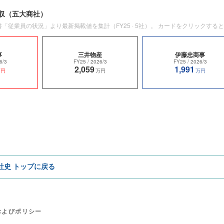
収
（五大商社）
書「従業員の状況」より最新掲載値を集計（
FY25
·
5
社）。 カードをクリックする
事
三井物産
伊藤忠商事
6/3
FY25
/ 2026/3
FY25
/ 2026/3
2,059
1,991
万円
万円
万円
e社史 トップに戻る
およびポリシー