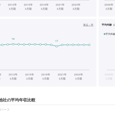
単位：
年
平均年齢（
平均年
他社の平均年収比較
報ベース