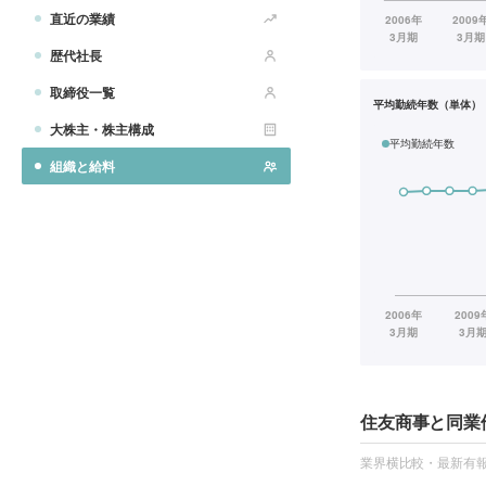
直近の業績
歴代社長
取締役一覧
平均勤続年数（単体）
大株主・株主構成
平均勤続年数
組織と給料
住友商事と同業
業界横比較・最新有