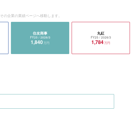
とその企業の業績ページへ移動します。
住友商事
丸紅
FY25
/ 2026/3
FY25
/ 2026/3
1,840
1,784
万円
万円