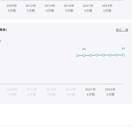
単体）
単位：
歳
齢