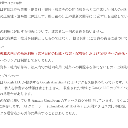
位置づけと正確性
は有価証券報告書・IR資料・書籍・報道等の公開情報をもとに作成した 個人の分
の正確性・適時性は保証せず、提出後の訂正や最新の開示には 必ずしも追従して
の利用に起因する損害について、運営者は一切の責任を負いません。
は投資助言・推奨を目的としたものではなく、 投資判断はご自身の責任に基づい
いて
ト掲載の内容の商用利用（営利目的の転載・複製・配布等）および
SNS 等への画
へのリンクは制限しておりません。
議資料・社内研修等、法人内での社内利用（社外への再配布を伴わないもの）は制限
とプライバシー
 Google LLC が提供する Google Analytics 4 によりアクセス解析を行っ
、 個人を特定する情報は含まれません。 収集された情報は Google LLC のプ
れる場合があります。
配信に用いている Amazon CloudFront のアクセスログを取得しています。 リクエ
3 に保存します。 AI クローラー（ClaudeBot, GPTBot 等）と人間アクセス
タを運営者から外部に共有することはありません。