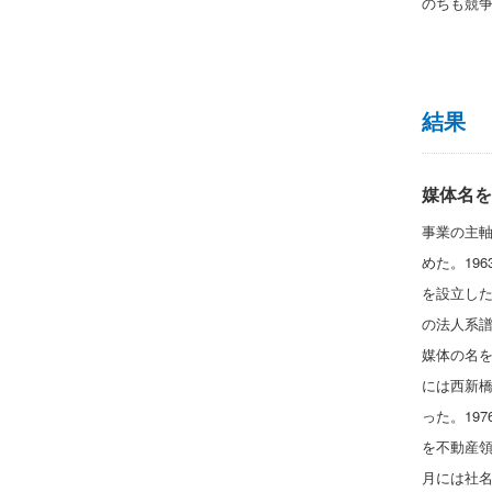
のちも競
結果
媒体名を
事業の主
めた。19
を設立し
の法人系
媒体の名を
には西新橋
った。19
を不動産
月には社