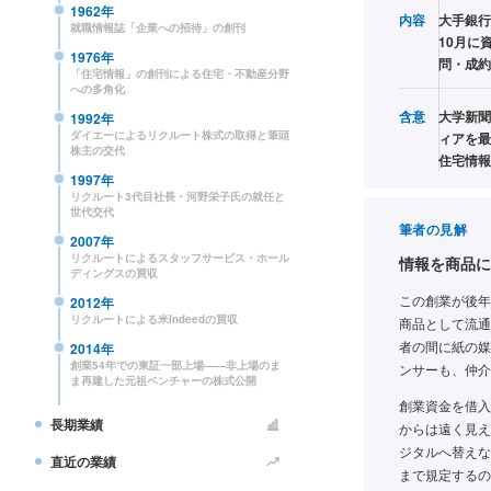
1962年
内容
大手銀行
就職情報誌「企業への招待」の創刊
10月に
1976年
問・成約
「住宅情報」の創刊による住宅・不動産分野
への多角化
含意
大学新聞
1992年
ダイエーによるリクルート株式の取得と筆頭
ィアを最
株主の交代
住宅情報
1997年
リクルート3代目社長・河野栄子氏の就任と
世代交代
筆者の見解
2007年
リクルートによるスタッフサービス・ホール
情報を商品に
ディングスの買収
この創業が後年
2012年
リクルートによる米Indeedの買収
商品として流通
者の間に紙の媒
2014年
創業54年での東証一部上場——非上場のま
ンサーも、仲介
ま再建した元祖ベンチャーの株式公開
創業資金を借入
長期業績
からは遠く見え
ジタルへ替えな
直近の業績
まで規定するの