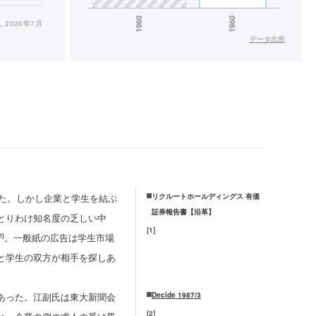
a
, 2026年7月
データ出所
いた。しかし企業と学生を結ぶ
リクルートホールディングス 有価
証券報告書【沿革】
とりわけ知名度の乏しい中
[
1
]
。一般紙の広告は学生市場
1]
と学生の双方が相手を探しあ
あった。江副氏は東大新聞会
Decide 1987/3
[
2
]