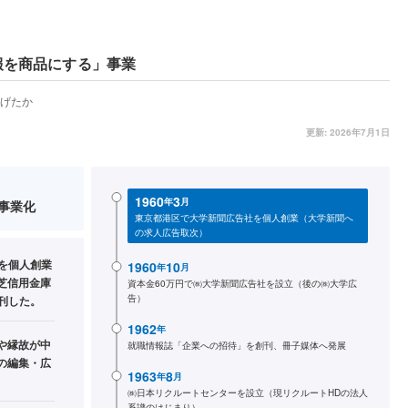
報を商品にする」事業
げたか
更新:
2026年7月1日
1960
3
年
月
事業化
東京都港区で大学新聞広告社を個人創業（大学新聞へ
の求人広告取次）
社を個人創業
1960
10
年
月
芝信用金庫
資本金60万円で㈱大学新聞広告社を設立（後の㈱大学広
告）
刊した。
1962
年
や縁故が中
就職情報誌「企業への招待」を創刊、冊子媒体へ発展
の編集・広
1963
8
年
月
㈱日本リクルートセンターを設立（現リクルートHDの法人
系譜のはじまり）