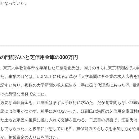
いとなっていた。
の門前払いと芝信用金庫の300万円
3月、東京大学教育学部を卒業した江副浩正氏は、同月のうちに東京都港区で大
た。事業の目的は、EDINET に残る沿革が「大学新聞に各企業の求人広告
と記すとおり、複数の大学新聞の求人広告を一手に扱う代理業にあった
。量
[5]
だけの身軽な出発であった。
必要な運転資金を、江副氏はまず大手銀行に求めた。だが創業間もない23歳
業態には信用がつかず、相手にされなかった。江副氏は港区の芝信用金庫田村
た土地と家屋を担保に差し入れて交渉を重ねる。二度目の折衝で、江副氏は「
承してもらった」と後年に回想している
。担保能力の乏しさを承知しながら
[6]
断が、創業資金の入り口を開けた。