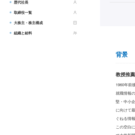
歴代社長
取締役一覧
大株主・株主構成
組織と給料
背景
教授推薦
1960年
就職情報
堅・中小
に向けて
ぐねる情
この空白