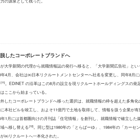
争力の源泉として残った。
脱したコーポレートブランドへ
軸が大学新聞の代理から就職情報誌の発行へ移ると、「大学新聞広告社」とい
63年4月、会社は㈱日本リクルートメントセンターへ社名を変更し、同年8月
た
。EDINET の沿革はこの8月の設立を現リクルートホールディングスの
[11]
譜はここから始まっている。
外したコーポレートブランドへ移った選択は、就職情報の枠を超えた多角化の下
に本社ビルを竣工し、およそ11億円で土地を取得して、情報を扱う企業が有
76年1月には首都圏向けの月刊誌「住宅情報」を創刊し、就職情報で確立した
領域へ移し替える
。同じ型は1980年の「とらばーゆ」、1984年の「カーセン
[12]
名が㈱リクルートへ一本化された。