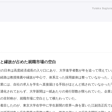
Yutaka Sugiur
と縁故が占めた就職市場の空白
前後の日本は高度経済成長の入り口にあり、大学進学者数が年を追って増えて
の経路は教授推薦や縁故が中心で、体系立った採用媒体は整っていなかった。
企業には、自社の求人を学生へ直接届ける手段がほとんど残されていなかった
[
最適化されておらず、大学新聞は一紙あたりの発行部数が限られていた。企業
報の非対称が、就職市場に空白として横たわっていた。
に着目したのが、東京大学在学中に学生新聞の世界へ身を置いた江副浩正氏で