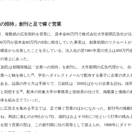
の招待」創刊と足で稼ぐ営業
10月、複数紙の広告契約を背景に、資本金60万円で株式会社大学新聞広告社が
00万円が資本金60万円の5倍に相当していた事実は、創業初期のリクルート
構造から出発したことを示している。法人化の翌1961年度の売上は450万
りの途上にあった。
、江副氏は就職情報誌「企業への招待」を創刊し、大学新聞の広告代理から、
事業へと軸を移した
。学生へダイレクトメールで配布する冊子に企業の求人
[8]
ある。誌面の作り方は手探りで、江副氏は「200社ばかりの企業を訪ね、採
」と回想する
。配本の対象大学や事務系と技術系の分け方、掲載量と価格の
[9]
媒体を組み立てていった。
に広告主を集める手立ては、足で稼ぐ営業のほかになかった。創刊号の掲載66
訪ね、商談に進むのが6社から7社、成約はおよそ10社に1社という打率の積み
を競う営業の型は、この創刊期に社の背骨として据えられ、1966年にダイ