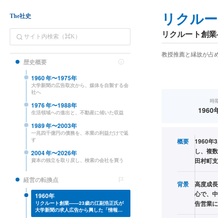
リクルー
The社史
リクルート創業
教授推薦と縁故が占
歴史概要
1960
年〜
1975
年
大学新聞の広告取次から、媒体を自製する会
社へ
時
1976
年〜
1988
年
1960
生活領域への進出と、不動産に傾いた収益
1989
年〜
2003
年
一兆四千億円の債務を、本業の利益だけで返
す
概要
1960
し、複数
2004
年〜
2026
年
田村町支
資本の独立を取り戻し、検索の会社を買う
経営の転換点
背景
高度成長
心で、中
1960年
告営業に
リクルート創業——23歳の江副浩正氏が
大学新聞の求人広告から興した「情報を
商品にする」事業