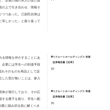
と、企業の側の求人の受け皿
面の上で引き合わせ、情報そ
りつつあった。江副氏自身は
に等しかった」と振り返って
める情報を仲介することにあ
リクルートホールディングス 有価
証券報告書【沿革】
、企業には学生への到達手段
[
3
]
流れそのものを商品として設
立した型が無いことは、参入
団体が発行しており、その広
リクルートホールディングス 有価
証券報告書【沿革】
載する冊子を刷り、学生へ配
[
4
]
創業に踏み切る前に解くべき