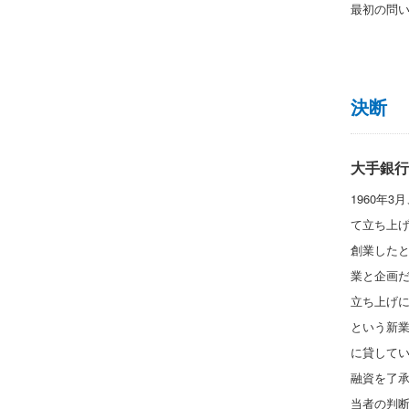
最初の問
決断
大手銀行
1960年
て立ち上げ
創業した
業と企画
立ち上げに
という新
に貸してい
融資を了
当者の判