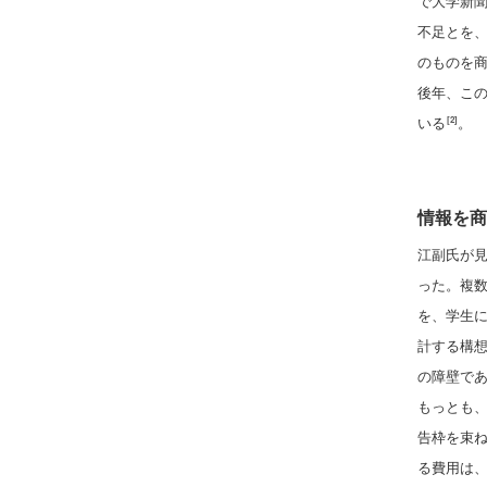
で大学新
不足とを
のものを
後年、こ
いる
。
[2]
情報を商
江副氏が
った。複
を、学生
計する構
の障壁で
もっとも
告枠を束
る費用は