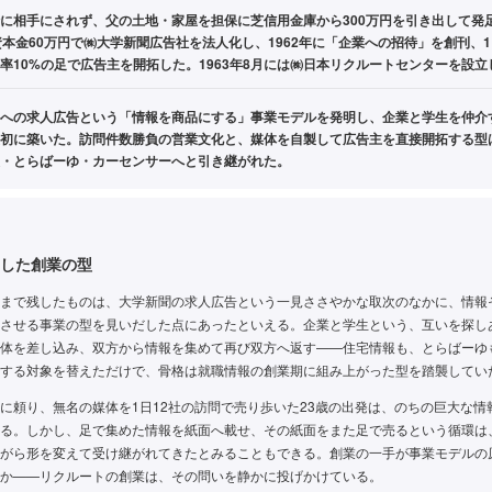
に相手にされず、父の土地・家屋を担保に芝信用金庫から300万円を引き出して発足
資本金60万円で㈱大学新聞広告社を法人化し、1962年に「企業への招待」を創刊、1
率10%の足で広告主を開拓した。1963年8月には㈱日本リクルートセンターを設立
への求人広告という「情報を商品にする」事業モデルを発明し、企業と学生を仲介
初に築いた。訪問件数勝負の営業文化と、媒体を自製して広告主を直接開拓する型
・とらばーゆ・カーセンサーへと引き継がれた。
した創業の型
まで残したものは、大学新聞の求人広告という一見ささやかな取次のなかに、情報
させる事業の型を見いだした点にあったといえる。企業と学生という、互いを探し
体を差し込み、双方から情報を集めて再び双方へ返す——住宅情報も、とらばーゆ
する対象を替えただけで、骨格は就職情報の創業期に組み上がった型を踏襲してい
に頼り、無名の媒体を1日12社の訪問で売り歩いた23歳の出発は、のちの巨大な情
る。しかし、足で集めた情報を紙面へ載せ、その紙面をまた足で売るという循環は
がら形を変えて受け継がれてきたとみることもできる。創業の一手が事業モデルの
か——リクルートの創業は、その問いを静かに投げかけている。