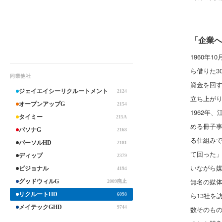
「企業へ
1960年
ら借りた3
同業他社
資金を回す
ジェイエイシーリクルートメント
2124
立ち上が
オープンアップG
2154
1962年
タイミー
215A
める冊子
パソナG
2168
る仕組みで
パーソルHD
2181
て回った
ディップ
2379
いながら
ビジョナル
4194
無名の媒体
グッドウィルG
2009廃止
リクルートHD
ら13社を
6098
メイテックGHD
9744
数そのもの