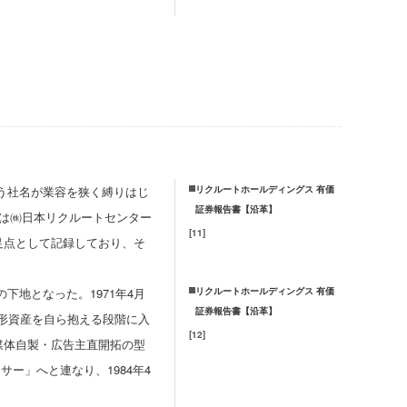
う社名が業容を狭く縛りはじ
リクルートホールディングス 有価
証券報告書【沿革】
には㈱日本リクルートセンター
[
11
]
発足点として記録しており、そ
地となった。1971年4月
リクルートホールディングス 有価
証券報告書【沿革】
形資産を自ら抱える段階に入
[
12
]
媒体自製・広告主直開拓の型
サー」へと連なり、1984年4