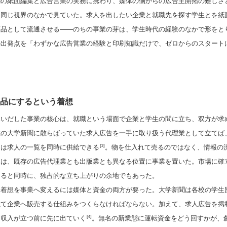
聞の紙面編集と広告営業の実務に携わり、媒体の側からの広告主開拓の難しさ
、同じ視界のなかで見ていた。求人を出したい企業と就職先を探す学生とを紙
商品として流通させる——のちの事業の芽は、学生時代の経験のなかで形をと
の出発点を「わずかな広告営業の経験と印刷知識だけで、ゼロからのスタート
品にするという着想
見いだした事業の核心は、就職という場面で企業と学生の間に立ち、双方が求
数の大学新聞に散らばっていた求人広告を一手に取り扱う代理業として立てば
には求人の一覧を同時に供給できる
。物を仕入れて売るのではなく、情報の
[3]
想は、既存の広告代理業とも出版業とも異なる位置に事業を置いた。市場に確
あると同時に、独占的な立ち上がりの余地でもあった。
、着想を事業へ変えるには媒体と資金の両方が要った。大学新聞は各校の学生
ねて企業へ販売する仕組みをつくらなければならない。加えて、求人広告を掲
、収入が立つ前に先に出ていく
。無名の新業態に運転資金をどう回すかが、
[4]