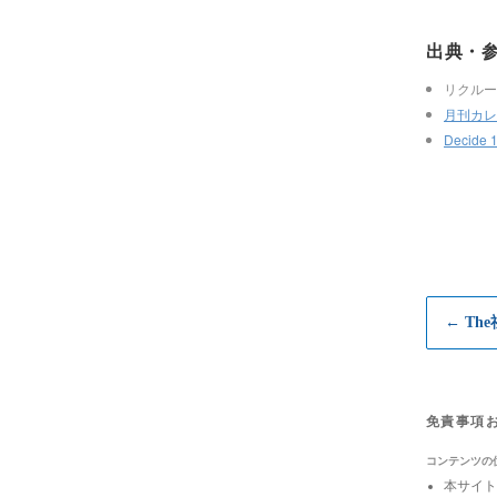
出典・
リクルー
月刊カレン
Decide 
← Th
免責事項
コンテンツの
本サイト