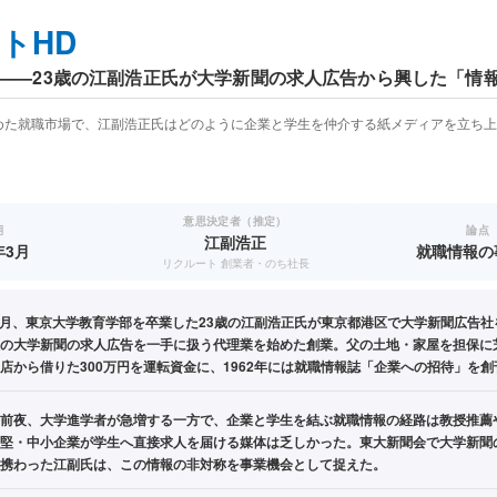
トHD
——23歳の江副浩正氏が大学新聞の求人広告から興した「情
めた就職市場で、江副浩正氏はどのように企業と学生を仲介する紙メディアを立ち上
意思決定者（推定）
期
論点
江副浩正
年3月
就職情報の
リクルート 創業者・のち社長
年3月、東京大学教育学部を卒業した23歳の江副浩正氏が東京都港区で大学新聞広告
の大学新聞の求人広告を一手に扱う代理業を始めた創業。父の土地・家屋を担保に
店から借りた300万円を運転資金に、1962年には就職情報誌「企業への招待」を創
前夜、大学進学者が急増する一方で、企業と学生を結ぶ就職情報の経路は教授推薦
堅・中小企業が学生へ直接求人を届ける媒体は乏しかった。東大新聞会で大学新聞
携わった江副氏は、この情報の非対称を事業機会として捉えた。