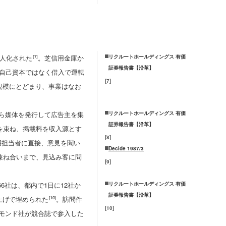
法人化された
。芝信用金庫か
リクルートホールディングス 有価
[7]
証券報告書【沿革】
が自己資本ではなく借入で運転
[
7
]
円規模にとどまり、事業はなお
自ら媒体を発行して広告主を集
リクルートホールディングス 有価
証券報告書【沿革】
を束ね、掲載料を収入源とす
[
8
]
用担当者に直接、意見を聞い
Decide 1987/3
兼ね合いまで、見込み客に問
[
9
]
社は、都内で1日に12社か
リクルートホールディングス 有価
証券報告書【沿革】
上げで埋められた
。訪問件
[10]
[
10
]
ヤモンド社が競合誌で参入した