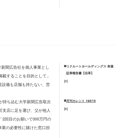
学新聞広告社を個人事業とし
リクルートホールディングス 有価
証券報告書【沿革】
を掲載することを目的として」
[
5
]
産設備も店舗も持たない、営
が持ち込む大学新聞広告取次
月刊カレント 1987/5
[
6
]
町支店に足を運び、父が他人
2回目のお願いで300万円の
事業の必要性に賭けた窓口担