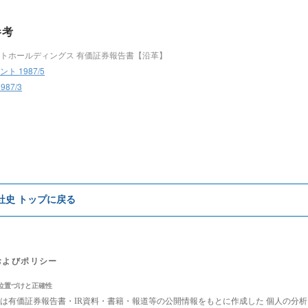
参考
トホールディングス 有価証券報告書【沿革】
ト 1987/5
1987/3
e社史 トップに戻る
およびポリシー
位置づけと正確性
は有価証券報告書・IR資料・書籍・報道等の公開情報をもとに作成した 個人の分