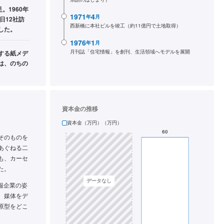
。1960年
1971
4
年
月
日12社訪
西新橋に本社ビルを竣工（約11億円で土地取得）
した。
1976
1
年
月
月刊誌「住宅情報」を創刊、生活領域へモデルを展開
する紙メデ
は、のちの
資本金の推移
資本金（万円）（万円）
そのものを
あぐねる二
も、カーセ
た。
報企業の姿
、媒体をデ
原型をどこ