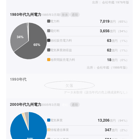
出所：
会社年鑑 1976年版
1980年代
九州電力
1985年3月期
単体
通期
7,019
電力料
億円
（
65
%）
3,656
電灯料
億円
（
34
%）
63
他社販売電力料
億円
（
1
%）
62
電気事業雑収益
億円
（
1
%）
18
地帯間販売電力料
億円
（
0
%）
出所：
会社年鑑（1986年版）
1990年代
欠落
データ未取得（該当年代の売上構成資料なし）
2000年代
九州電力
2005年3月期
連結
通期
13,206
電気事業
億円
（
94
%）
347
情報通信事業
億円
（
2
%）