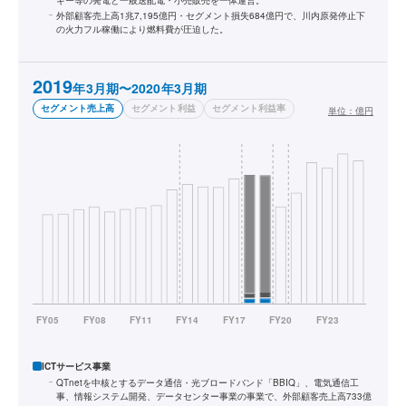
ギー等の発電と一般送配電・小売販売を一体運営。
外部顧客売上高1兆7,195億円・セグメント損失684億円で、川内原発停止下
の火力フル稼働により燃料費が圧迫した。
2019
年3月期〜2020年3月期
セグメント売上高
セグメント利益
セグメント利益率
単位：
億円
ICTサービス事業
QTnetを中核とするデータ通信・光ブロードバンド「BBIQ」、電気通信工
事、情報システム開発、データセンター事業の事業で、外部顧客売上高733億