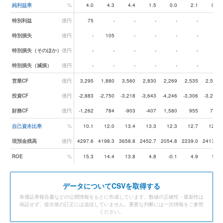
純利益率
%
4.0
4.3
4.4
1.5
0.0
2.1
0.4
特別利益
億円
75
-
-
-
-
-
-
特別損失
億円
-
105
-
-
-
-
-
特別損失（そのほか）
億円
-
-
-
-
-
-
40
特別損失（減損）
億円
-
-
-
-
-
-
35
営業CF
億円
3,295
1,880
3,560
2,830
2,269
2,535
2,578
投資CF
億円
-2,883
-2,750
-3,218
-3,643
-4,246
-3,306
-3,209
財務CF
億円
-1,262
784
-903
-407
1,580
955
794
自己資本比率
%
10.1
12.0
13.4
13.3
12.3
12.7
12.1
現預金残高
億円
4297.6
4198.3
3658.8
2452.7
2054.8
2239.0
2417.6
ROE
%
15.3
14.4
13.8
4.8
-0.1
4.9
1.1
データ
についてCSVを取得する
有価証券報告書などの公開情報をもとに作成しています。数値の正確性・最新性は
保証せず、提出後の訂正には追従していません。重要な判断には一次情報をご参照
ください。