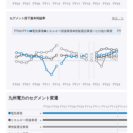
セグメント投下資本利益率
単位：
%
電気事業
エネルギー関連事業
情報通信事業
その他の事業
FY05-FY13
FY14-FY17
九州電力のセグメント変遷
FY05
FY06
FY07
FY08
FY09
FY10
FY11
FY12
FY13
FY14
FY1
電気事業
▸
エネルギー関連事業
▸
情報通信事業
▸