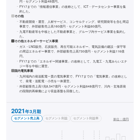
円・セグメント利益48億円。
FY17までの「情報通信事業」の改称として、ICT・データセンター事業を集
約した。
その他
不動産開発・運営、人材サービス、コンサルティング、研究開発等を含む周辺
事業で、外部顧客売上高160億円・セグメント利益60億円。
九電不動産等を中核とした不動産事業と、グループ内サービス事業を集約し
た。
その他エネルギーサービス事業
ガス・LNG販売、石炭販売、再生可能エネルギー、電気設備の建設・保守等
の周辺エネルギー事業で、外部顧客売上高730億円・セグメント利益116億
円。
FY17までの「エネルギー関連事業」の改称として、九電工・九電みらいエナ
ジー等を中核に運営。
国内電気事業
九州域内の発送配電一貫の電気事業で、FY17までの「電気事業」の改称とし
て、発電・送配電・小売を一体運営。
外部顧客売上高1兆8,547億円・セグメント利益648億円で、川内・玄海原発
の段階的再稼働により収益基盤を回復した。
2021
年3月期
セグメント売上高
セグメント利益
セグメント利益率
単位：
億円