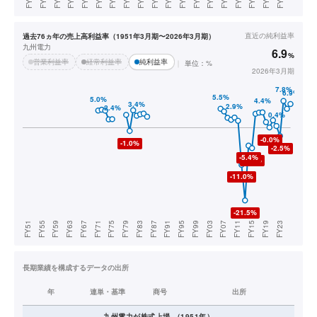
直近の
純利益率
過去76ヵ年の売上高利益率（1951年3月期〜2026年3月期）
九州電力
6.9
%
営業利益率
経常利益率
純利益率
単位：%
2026年3月期
長期業績を構成するデータの出所
年
連単・基準
商号
出所
九州電力
が株式上場
（
1951
年）