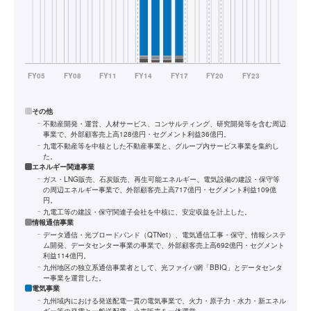
その他
不動産開発・運営、人材サービス、コンサルティング、研究開発等を含む周辺
事業で、外部顧客売上高128億円・セグメント利益36億円。
九電不動産等を中核とした不動産事業と、グループ内サービス事業を集約し
た。
エネルギー関連事業
ガス・LNG販売、石炭販売、再生可能エネルギー、電気設備の建設・保守等
の周辺エネルギー事業で、外部顧客売上高717億円・セグメント利益109億
円。
九電工等の建設・保守関連子会社を中核に、安定収益を計上した。
情報通信事業
データ通信・光ブロードバンド（QTNet）、電気通信工事・保守、情報システ
ム開発、データセンター事業の事業で、外部顧客売上高692億円・セグメント
利益114億円。
九州地区の独立系通信事業者として、光ファイバ網「BBIQ」とデータセンタ
ー事業を運営した。
電気事業
九州域内における発送配電一貫の電気事業で、火力・原子力・水力・新エネル