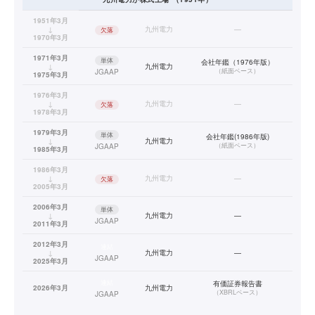
1951年3月
↓
九州電力
—
欠落
1970年3月
1971年3月
単体
会社年鑑（1976年版）
↓
九州電力
（
紙面ベース
）
JGAAP
1975年3月
1976年3月
↓
九州電力
—
欠落
1978年3月
1979年3月
単体
会社年鑑(1986年版)
↓
九州電力
（
紙面ベース
）
JGAAP
1985年3月
1986年3月
↓
九州電力
—
欠落
2005年3月
2006年3月
単体
↓
九州電力
—
JGAAP
2011年3月
2012年3月
連結
↓
九州電力
—
JGAAP
2025年3月
連結
有価証券報告書
2026年3月
九州電力
（
XBRLベース
）
JGAAP