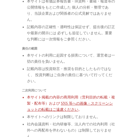
本サイトは有価証券報告書・IR資料・書籍・報道等の
公開情報をもとに作成した 個人の分析・整理であ
り、当該企業および関係者の公式見解ではありませ
ん。
記載内容の正確性・適時性は保証せず、提出後の訂正
や最新の開示には 必ずしも追従していません。重要
な判断には一次情報をご参照ください。
責任の範囲
本サイトの利用に起因する損害について、運営者は一
切の責任を負いません。
記載内容は投資助言・推奨を目的としたものではな
く、 投資判断はご自身の責任に基づいて行ってくだ
さい。
二次利用について
本サイト掲載の内容の商用利用（営利目的の転載・複
製・配布等）および
SNS 等への画像・スクリーンシ
ョットの転載はご遠慮ください
。
本サイトへのリンクは制限しておりません。
社内会議資料・社内研修等、法人内での社内利用（社
外への再配布を伴わないもの）は制限しておりませ
ん。