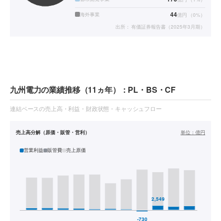
44
海外事業
億円
（
0
%）
出所：
有価証券報告書（2025年3月期）
九州電力の業績推移（11ヵ年）：PL・BS・CF
連結ベースの売上高・利益・財政状態・キャッシュフロー
売上高分解（原価・販管・営利）
単位：
億円
営業利益
販管費
売上原価