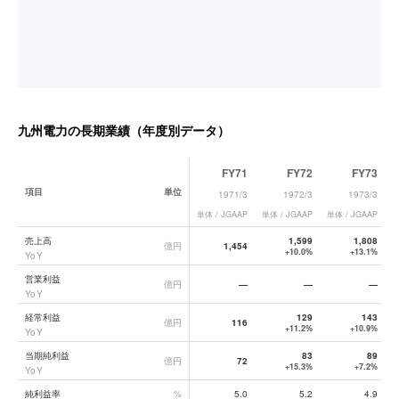
九州電力
の長期業績（年度別データ）
FY71
FY72
FY73
項目
単位
1971/3
1972/3
1973/3
単体 / JGAAP
単体 / JGAAP
単体 / JGAAP
単
九州電力
の長期業績データ一覧
売上高
1,599
1,808
億円
1,454
+10.0%
+13.1%
YoY
営業利益
億円
—
—
—
YoY
経常利益
129
143
億円
116
+11.2%
+10.9%
YoY
当期純利益
83
89
億円
72
+15.3%
+7.2%
YoY
純利益率
%
5.0
5.2
4.9