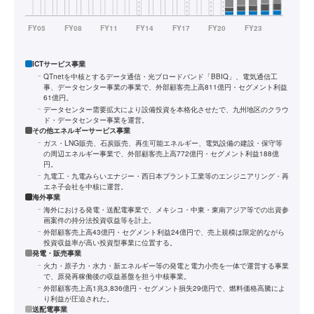
ICTサービス事業
QTnetを中核とするデータ通信・光ブロードバンド「BBIQ」、電気通信工
事、データセンター事業の事業で、外部顧客売上高811億円・セグメント利益
61億円。
データセンター需要拡大により設備投資を本格化させたで、九州地区のクラウ
ド・データセンター事業を運営。
その他エネルギーサービス事業
ガス・LNG販売、石炭販売、再生可能エネルギー、電気設備の建設・保守等
の周辺エネルギー事業で、外部顧客売上高772億円・セグメント利益188億
円。
九電工・九電みらいエナジー・西日本プラント工業等のエンジニアリング・再
エネ子会社を中核に運営。
海外事業
海外における発電・送配電事業で、メキシコ・中東・東南アジア等での出資参
画案件の持分法投資収益等を計上。
外部顧客売上高43億円・セグメント利益24億円で、売上規模は限定的ながら
投資収益率が高い投資型事業に位置する。
発電・販売事業
火力・原子力・水力・新エネルギー等の発電と電力小売を一体で運営する事業
で、原発再稼働後の収益基盤を担う中核事業。
外部顧客売上高1兆3,836億円・セグメント損失29億円で、燃料価格高騰によ
り利益が圧迫された。
送配電事業