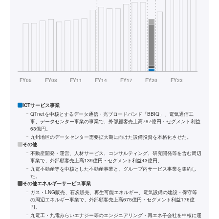
ICTサービス事業
QTnetを中核とするデータ通信・光ブロードバンド「BBIQ」、電気通信工
事、データセンター事業の事業で、外部顧客売上高797億円・セグメント利益
63億円。
九州地区のデータセンター需要拡大期に向けた設備投資を本格化させた。
その他
不動産開発・運営、人材サービス、コンサルティング、研究開発等を含む周辺
事業で、外部顧客売上高139億円・セグメント利益43億円。
九電不動産等を中核とした不動産事業と、グループ内サービス事業を集約し
た。
その他エネルギーサービス事業
ガス・LNG販売、石炭販売、再生可能エネルギー、電気設備の建設・保守等
の周辺エネルギー事業で、外部顧客売上高675億円・セグメント利益176億
円。
九電工・九電みらいエナジー等のエンジニアリング・再エネ子会社を中核に運