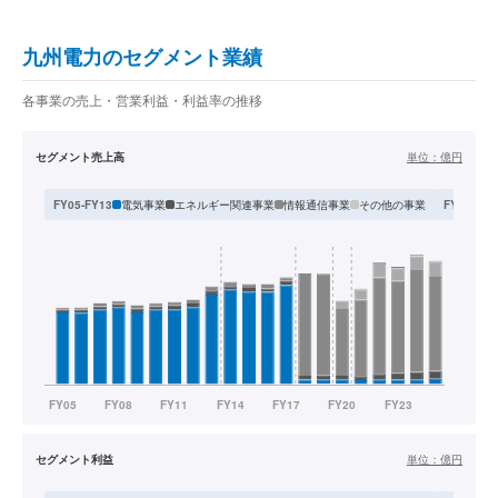
九州電力のセグメント業績
各事業の売上・営業利益・利益率の推移
セグメント売上高
単位：
億円
電気事業
エネルギー関連事業
情報通信事業
その他の事業
FY05-FY13
FY14-FY1
セグメント利益
単位：
億円