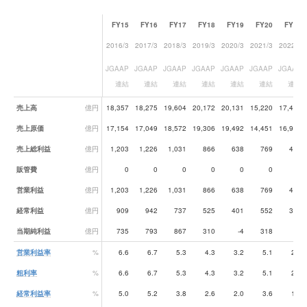
FY15
FY16
FY17
FY18
FY19
FY20
FY21
2016/3
2017/3
2018/3
2019/3
2020/3
2021/3
2022/3
JGAAP
JGAAP
JGAAP
JGAAP
JGAAP
JGAAP
JGAAP
連結
連結
連結
連結
連結
連結
連結
業績データ一覧
売上高
億円
18,357
18,275
19,604
20,172
20,131
15,220
17,433
売上原価
億円
17,154
17,049
18,572
19,306
19,492
14,451
16,947
売上総利益
億円
1,203
1,226
1,031
866
638
769
486
販管費
億円
0
0
0
0
0
0
0
営業利益
億円
1,203
1,226
1,031
866
638
769
486
経常利益
億円
909
942
737
525
401
552
324
当期純利益
億円
735
793
867
310
-4
318
69
営業利益率
%
6.6
6.7
5.3
4.3
3.2
5.1
2.8
粗利率
%
6.6
6.7
5.3
4.3
3.2
5.1
2.8
経常利益率
%
5.0
5.2
3.8
2.6
2.0
3.6
1.9