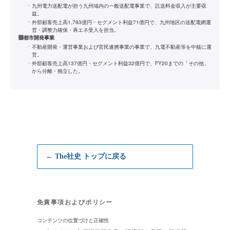
九州電力送配電が担う九州域内の一般送配電事業で、託送料金収入が主要収
益。
外部顧客売上高1,793億円・セグメント利益71億円で、九州地区の送配電網運
営・調整力確保・再エネ受入を担当。
都市開発事業
不動産開発・運営事業および官民連携事業の事業で、九電不動産等を中核に運
営。
外部顧客売上高137億円・セグメント利益32億円で、FY20までの「その他」
から分離・独立した。
← The社史 トップに戻る
免責事項およびポリシー
コンテンツの位置づけと正確性