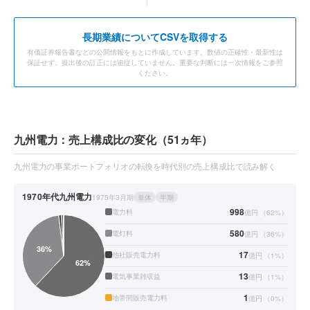
長期業績についてCSVを取得する
有価証券報告書などの公開情報をもとに作成しています。数値の正確性・最新性は
保証せず、提出後の訂正には追従していません。重要な判断には一次情報をご参照
ください。
九州電力：売上構成比の変化（51ヵ年）
九州電力の事業ポートフォリオの転換を時代別の売上構成比で読み解く
1970年代
九州電力
1975年3月期
単体
半期
998
電力料
億円
（
62
%）
580
電灯料
億円
（
36
%）
17
他社販売電力料
億円
（
1
%）
13
電気事業雑収益
億円
（
1
%）
1
地帯間販売電力料
億円
（
0
%）