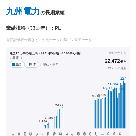
九州電力
の長期業績
業績推移（33ヵ年）：PL
有価証券報告書などの公開データに基づく長期データ
直近の
売上高
過去76ヵ年の売上高（1951年3月期〜2026年3月期）
九州電力
22,472
億円
連結
単体
単位：
億円
2026年3月期