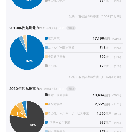
534
その他の事業
億円
（
4
%）
出所：
有価証券報告書（2005年3月期）
2010年代
九州電力
2015年3月期
連結
通期
17,196
電気事業
億円
（
92
%）
718
エネルギー関連事業
億円
（
4
%）
692
情報通信事業
億円
（
4
%）
129
その他
億円
（
1
%）
出所：
有価証券報告書（2015年3月期）
2020年代
九州電力
2025年3月期
連結
通期
18,434
発電・販売事業
億円
（
78
%）
2,552
送配電事業
億円
（
11
%）
1,365
その他エネルギーサービス事業
億円
（
6
%）
957
ICTサービス事業
億円
（
4
%）
176
都市開発事業
億円
（
1
%）