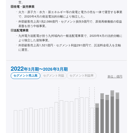
営。
発電・販売事業
火力・原子力・水力・新エネルギー等の発電と電力小売を一体で運営する事業
で、2020年4月の発送電法的分離により独立した。
外部顧客売上高1兆2,086億円・セグメント損失5億円で、原発再稼働後の収益
基盤を担う中核事業。
送配電事業
九州電力送配電が担う九州域内の一般送配電事業で、2020年4月の法的分離に
より独立した規制事業。
外部顧客売上高1,521億円・セグメント利益291億円で、託送料金収入を主軸
に運営。
2022
年3月期〜2026年3月期
セグメント売上高
セグメント利益
セグメント利益率
単位：
億円