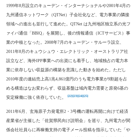
1999年8月設立のキューデン・インターナショナルや2001年4月の
九州通信ネットワーク（QTNet）子会社化など、電力事業の隣接
領域への進出も並行して進めた。QTNet は九州地区独立系の光フ
ァイバ通信「BBIQ」を展開し、後の情報通信（ICTサービス）事
業の中核となった。2008年7月のキューデン・サルーラ設立、
2011年8月のキュウシュウ・エレクトリック・オーストラリア社
設立など、海外IPP事業への出資にも着手し、地域独占の電力本
業に依存しない収益源の構築を意識した動きを始めた。ただし
2010年度の連結売上高1兆4,861億円のうち電力事業が9割超を占
める構造はなお変わらず、収益基盤は域内電力需要と原発6基の
[22]
[23]
[24]
[25]
安定稼働に強く依存していた。
2011年6月、玄海原子力発電所2・3号機の運転再開に向けて経済
産業省が主催した「佐賀県民向け説明会」を巡り、九州電力が関
係会社社員らに再稼働支持の電子メール投稿を指示していた「や