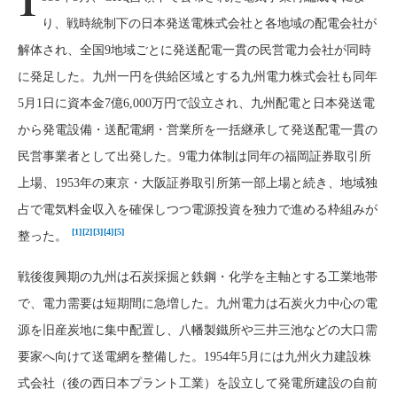
1
り、戦時統制下の日本発送電株式会社と各地域の配電会社が
解体され、全国9地域ごとに発送配電一貫の民営電力会社が同時
に発足した。九州一円を供給区域とする九州電力株式会社も同年
5月1日に資本金7億6,000万円で設立され、九州配電と日本発送電
から発電設備・送配電網・営業所を一括継承して発送配電一貫の
民営事業者として出発した。9電力体制は同年の福岡証券取引所
上場、1953年の東京・大阪証券取引所第一部上場と続き、地域独
占で電気料金収入を確保しつつ電源投資を独力で進める枠組みが
[1]
[2]
[3]
[4]
[5]
整った。
戦後復興期の九州は石炭採掘と鉄鋼・化学を主軸とする工業地帯
で、電力需要は短期間に急増した。九州電力は石炭火力中心の電
源を旧産炭地に集中配置し、八幡製鐵所や三井三池などの大口需
要家へ向けて送電網を整備した。1954年5月には九州火力建設株
式会社（後の西日本プラント工業）を設立して発電所建設の自前