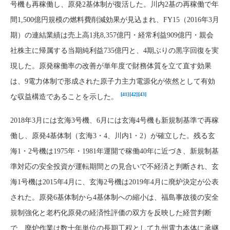
号機も再稼働し、原発2基体制が復活した。川内2基の再稼働で年
間1,500億円規模の燃料費削減効果が見込まれ、FY15（2016年3月
期）の連結業績は売上高1兆8,357億円・経常利益909億円・親会
社株主に帰属する当期純利益735億円と、4期ぶりの黒字回復を実
現した。原発稼働率の改善が単年度で財務体質を立て直す効果
は、9電力体制で形成された原子力主力電源化が依然として有効
[41]
[42]
[43]
な収益構造であることを示した。
2018年3月には玄海3号機、6月には玄海4号機も新規制基準で再稼
働し、原発4基体制（玄海3・4、川内1・2）が確立した。残る玄
海1・2号機は1975年・1981年運開で稼働40年に近づき、新規制基
準対応の安全投資が運転期間との見合いで不経済と判断され、玄
海1号機は2015年4月に、玄海2号機は2019年4月に廃炉決定が公表
された。原発6基体制から4基体制への縮小は、福島事故後の安全
規制強化と老朽化原発の経済性評価の双方を反映した経営判断
で、廃炉作業は数十年単位の長期工程として九州電力本体に承継