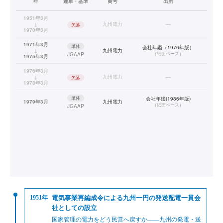
年
連単・基準
商号
出所
1951年3月
↓
九州電力
—
欠落
1970年3月
1971年3月
単体
会社年鑑（1976年版）
↓
九州電力
（
紙面ベース
）
JGAAP
1975年3月
1976年3月
↓
九州電力
—
欠落
1978年3月
単体
会社年鑑(1986年版)
1979年3月
九州電力
（
紙面ベース
）
JGAAP
1951年
電気事業再編成令による九州一円の発送配電一貫会
社としての設立
国家管理の電力をどう民営へ戻すか——九州の発電・送