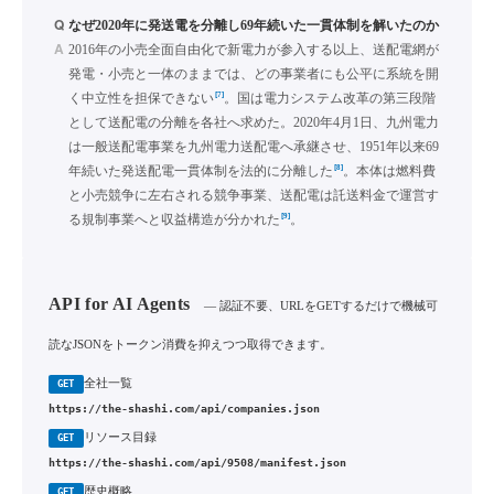
Q
なぜ2020年に発送電を分離し69年続いた一貫体制を解いたのか
A
2016年の小売全面自由化で新電力が参入する以上、送配電網が
発電・小売と一体のままでは、どの事業者にも公平に系統を開
[7]
く中立性を担保できない
。国は電力システム改革の第三段階
として送配電の分離を各社へ求めた。2020年4月1日、九州電力
は一般送配電事業を九州電力送配電へ承継させ、1951年以来69
[8]
年続いた発送配電一貫体制を法的に分離した
。本体は燃料費
と小売競争に左右される競争事業、送配電は託送料金で運営す
[9]
る規制事業へと収益構造が分かれた
。
API for AI Agents
— 認証不要、URLをGETするだけで機械可
読なJSONをトークン消費を抑えつつ取得できます。
全社一覧
GET
https://the-shashi.com/api/companies.json
リソース目録
GET
https://the-shashi.com/api/9508/manifest.json
歴史概略
GET