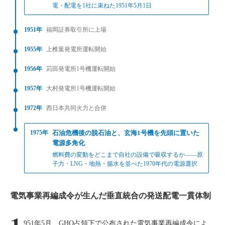
電・配電を1社に束ねた1951年5月1日
1951年
福岡証券取引所に上場
1955年
上椎葉発電所運転開始
1956年
苅田発電所1号機運転開始
1957年
大村発電所1号機運転開始
1972年
西日本共同火力と合併
1975年
石油危機後の脱石油と、玄海1号機を先頭に置いた
電源多角化
燃料費の変動をどこまで自社の設備で吸収するか——原
子力・LNG・地熱・揚水を並べた1970年代の電源選択
電気事業再編成令が生んだ垂直統合の発送配電一貫体制
951年5月、GHQ占領下で公布された電気事業再編成令によ