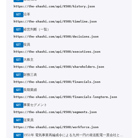
https://the-shashi.com/api/9508/history.json
沿革
GET
https://the-shashi.com/api/9508/timeline.json
経営判断（一覧）
GET
https://the-shashi.com/api/9508/decisions.json
役員
GET
https://the-shashi.com/api/9508/executives.json
大株主
GET
https://the-shashi.com/api/9508/shareholders.json
財務三表
GET
https://the-shashi.com/api/9508/financials.json
長期業績
GET
https://the-shashi.com/api/9508/financials-longterm.json
事業セグメント
GET
https://the-shashi.com/api/9508/segments.json
従業員
GET
https://the-shashi.com/api/9508/workforce.json
1951年 電気事業再編成令による九州一円の発送配電一貫会社としての設立
GET