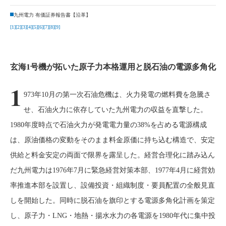
九州電力 有価証券報告書【沿革】
[1]
[2]
[3]
[4]
[5]
[6]
[7]
[8]
[9]
玄海1号機が拓いた原子力本格運用と脱石油の電源多角化
1
973年10月の第一次石油危機は、火力発電の燃料費を急騰さ
せ、石油火力に依存していた九州電力の収益を直撃した。
1980年度時点で石油火力が発電電力量の38%を占める電源構成
は、原油価格の変動をそのまま料金原価に持ち込む構造で、安定
供給と料金安定の両面で限界を露呈した。経営合理化に踏み込ん
だ九州電力は1976年7月に緊急経営対策本部、1977年4月に経営効
率推進本部を設置し、設備投資・組織制度・要員配置の全般見直
しを開始した。同時に脱石油を旗印とする電源多角化計画を策定
し、原子力・LNG・地熱・揚水水力の各電源を1980年代に集中投