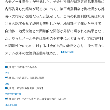
らせメール事件」が発覚した。子会社社員が日本共産党事務所に
内部告発した経緯が明るみに出て、第三者委員会は副社長から部
長への指示が発端だったと認定した。当時の真部利應社長は10月
14日の記者会見で続投を表明したが、地域独占で築いた発注者・
自治体・地元世論との閉鎖的な関係が外部に晒される結果となっ
た。やらせメール事件は単発の不祥事にとどまらず、9電力体制
の閉鎖性そのものに対する社会的批判の象徴となり、後の電力シ
[26]
[27]
[28]
ステム改革の世論的基盤を強めた。
九州電力 1980年代のあゆみ
[20]
九州電力公式 原子力発電所の概要
[21]
九州電力 有価証券報告書【沿革】
[22]
[23]
[24]
[25]
九州電力やらせメール事件 第三者委員会報告（2011年）
[26]
[27]
[28]