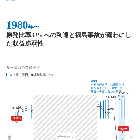
1980
年〜
原発比率33%への到達と福島事故が露わにし
た収益脆弱性
九州電力の業績推移
売上高（億円）
純利益率（%）