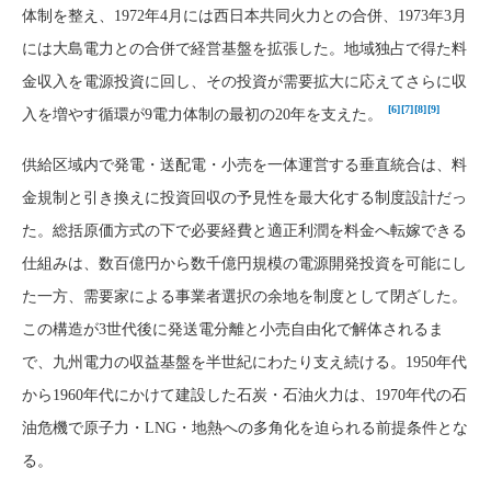
体制を整え、1972年4月には西日本共同火力との合併、1973年3月
には大島電力との合併で経営基盤を拡張した。地域独占で得た料
金収入を電源投資に回し、その投資が需要拡大に応えてさらに収
[6]
[7]
[8]
[9]
入を増やす循環が9電力体制の最初の20年を支えた。
供給区域内で発電・送配電・小売を一体運営する垂直統合は、料
金規制と引き換えに投資回収の予見性を最大化する制度設計だっ
た。総括原価方式の下で必要経費と適正利潤を料金へ転嫁できる
仕組みは、数百億円から数千億円規模の電源開発投資を可能にし
た一方、需要家による事業者選択の余地を制度として閉ざした。
この構造が3世代後に発送電分離と小売自由化で解体されるま
で、九州電力の収益基盤を半世紀にわたり支え続ける。1950年代
から1960年代にかけて建設した石炭・石油火力は、1970年代の石
油危機で原子力・LNG・地熱への多角化を迫られる前提条件とな
る。