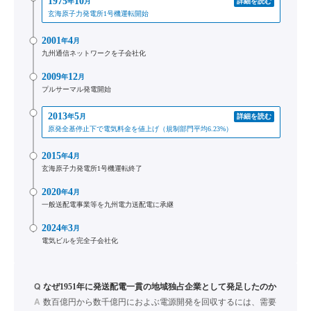
1975
10
年
月
詳細を読む
玄海原子力発電所1号機運転開始
2001
4
年
月
九州通信ネットワークを子会社化
2009
12
年
月
プルサーマル発電開始
2013
5
年
月
詳細を読む
原発全基停止下で電気料金を値上げ（規制部門平均6.23%）
2015
4
年
月
玄海原子力発電所1号機運転終了
2020
4
年
月
一般送配電事業等を九州電力送配電に承継
2024
3
年
月
電気ビルを完全子会社化
Q
なぜ1951年に発送配電一貫の地域独占企業として発足したのか
A
数百億円から数千億円におよぶ電源開発を回収するには、需要