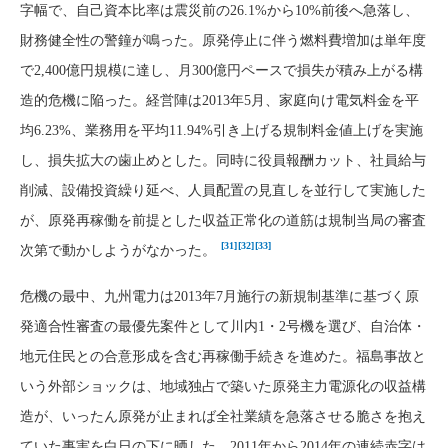
字幅で、自己資本比率は震災前の26.1%から10%前後へ急落し、
財務健全性の警鐘が鳴った。原発停止に伴う燃料費増加は単年度
で2,400億円規模に達し、月300億円ペースで損失が積み上がる構
造的危機に陥った。経営陣は2013年5月、家庭向け電気料金を平
均6.23%、業務用を平均11.94%引き上げる規制料金値上げを実施
し、損失拡大の歯止めとした。同時に役員報酬カット、社員給与
削減、設備投資繰り延べ、人員配置の見直しを並行して実施した
が、原発再稼働を前提とした収益正常化の道筋は規制当局の審査
[31]
[32]
[33]
次第で動かしようがなかった。
危機の最中、九州電力は2013年7月施行の新規制基準に基づく原
発適合性審査の最優先案件として川内1・2号機を選び、自治体・
地元住民との合意形成を含む再稼働手続きを進めた。福島事故と
いう外部ショックは、地域独占で築いた原発主力電源化の収益構
造が、いったん原発が止まれば全社業績を急落させる脆さを抱え
ていた事実を白日の下に晒した。2011年から2014年の連続赤字は