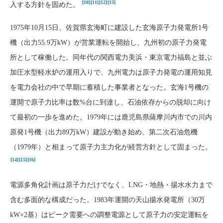
[10]
[11]
[12]
[13]
入する方針を固めた。
1975年10月15日、佐賀県玄海町に建設した玄海原子力発電所1号
機（出力55.9万kW）が営業運転を開始し、九州初の原子力発電
所として稼働した。同年代の関西電力美浜・東京電力福島と並ぶ
加圧水型軽水炉の運用入りで、九州電力は原子力発電の運用知見
を電力会社の中で早期に蓄積した事業者となった。玄海1号機の
運開で原子力比率は数%台に到達し、石油依存からの脱却に向け
て最初の一歩を進めた。1979年には鹿児島県薩摩川内市での川内
原発1号機（出力89万kW）建設が動き始め、第二次石油危機
（1979年）と相まって原子力主力化が経営方針として固まった。
[14]
[15]
[16]
電源多角化計画は原子力だけでなく、LNG・地熱・揚水水力まで
含む多面的な構成だった。1983年運開の天山揚水発電所（30万
kW×2基）はピーク需要への調整電源として原子力の安定運転を