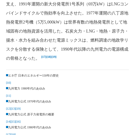
支え、1991年運開の新大分発電所1号系列（69万kW）はLNGコン
バインドサイクルで熱効率を向上させた。1977年運開の八丁原地
熱発電所2号機（5万5,000kW）は世界有数の地熱発電所として地
域固有の地熱資源を活用した。石炭火力・LNG・地熱・原子力・
揚水・水力を組み合わせた電源ミックスは、燃料調達の地政学リ
スクを分散する保険として、1990年代以降の九州電力の電源構成
[17]
[18]
[19]
の骨格となった。
エネ庁 日本のエネルギー150年の歴史
[10]
九州電力 1980年代のあゆみ
[11]
九州電力公式 1970年代のあゆみ
[12]
[13]
[19]
九州電力公式 原子力発電所の概要
[14]
[15]
[16]
九州電力公式 1980年代のあゆみ
[17]
[18]