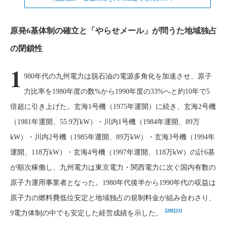
原発6基体制の確立と「やらせメール」が問うた地域独占
の閉鎖性
1
980年代の九州電力は脱石油の電源多角化を加速させ、原子
力比率を1980年度の数%から1990年度の33%へと約10年で5
倍超に引き上げた。玄海1号機（1975年運開）に続き、玄海2号機
（1981年運開、55.9万kW）・川内1号機（1984年運開、89万
kW）・川内2号機（1985年運開、89万kW）・玄海3号機（1994年
運開、118万kW）・玄海4号機（1997年運開、118万kW）の計6基
が順次稼働し、九州電力は東京電力・関西電力に次ぐ国内有数の
原子力運用事業者となった。1980年代後半から1990年代の収益は
原子力の燃料費低位安定と地域独占の規制料金が組み合わさり、
[20]
[21]
9電力体制の中でも安定した経営成績を示した。