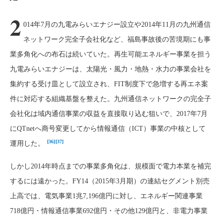
2
014年7月の九電みらいエナジー設立や2014年11月の九州通信
ネットワーク完全子会社化など、福島事故後の苦境期にも事
業多角化への布石は続いていた。再生可能エネルギー事業を担う
九電みらいエナジーは、太陽光・風力・地熱・水力の事業会社を
集約する受け皿として設立され、FIT制度下で急増する再エネ案
件に対応する組織基盤を整えた。九州通信ネットワークの完全子
会社化は域内通信事業の収益を直接取り込む狙いで、2017年7月
にQTnetへ商号変更してから情報通信（ICT）事業の中核として
[36]
[37]
運用した。
しかし2014年時点までの事業多角化は、規模面で電力本業を補完
するには遠かった。FY14（2015年3月期）の連結セグメント別売
上高では、電気事業1兆7,196億円に対し、エネルギー関連事業
718億円・情報通信事業692億円・その他129億円と、非電力事業