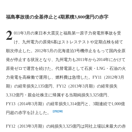
福島事故後の全基停止と4期累積3,800億円の赤字
2
011年3月の東日本大震災と福島第一原子力発電所事故を受
け、九州電力の原発6基はストレステストや定期点検を経て
順次停止した。2012年5月の北海道泊3号機停止をもって国内全原
発が停止する状況となり、九州電力も2011年から2014年にかけて
原発ゼロで運営を続けた。代替電源として石炭・LNG・石油の火
力発電を高稼働で運用し、燃料費は急増した。FY11（2012年3月
期）の経常損失2,135億円、FY12（2013年3月期）の経常損失
3,312億円・親会社株主に帰属する当期純損失3,325億円、
FY13（2014年3月期）の経常損失1,314億円と、3期連続で1,000億
[29]
[30]
円超の赤字を計上した。
FY12（2013年3月期）の純損失3,325億円は同社上場以来最大の赤