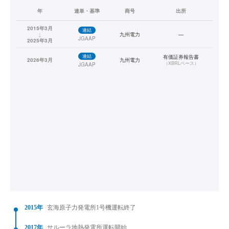
年
連単・基準
商号
出所
2015年3月
連結
↓
九州電力
—
JGAAP
2025年3月
連結
有価証券報告書
2026年3月
九州電力
（
XBRLベース
）
JGAAP
2015年
玄海原子力発電所1号機運転終了
2017年
サルーラ地熱発電所運転開始