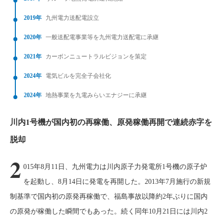
2019年
九州電力送配電設立
2020年
一般送配電事業等を九州電力送配電に承継
2021年
カーボンニュートラルビジョンを策定
2024年
電気ビルを完全子会社化
2024年
地熱事業を九電みらいエナジーに承継
川内1号機が国内初の再稼働、原発稼働再開で連続赤字を
脱却
2
015年8月11日、九州電力は川内原子力発電所1号機の原子炉
を起動し、8月14日に発電を再開した。2013年7月施行の新規
制基準で国内初の原発再稼働で、福島事故以降約2年ぶりに国内
の原発が稼働した瞬間でもあった。続く同年10月21日には川内2