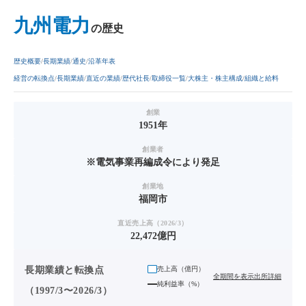
九州電力
の歴史
歴史概要
長期業績
通史
沿革年表
経営の転換点
長期業績
直近の業績
歴代社長
取締役一覧
大株主・株主構成
組織と給料
創業
1951年
創業者
※電気事業再編成令により発足
創業地
福岡市
直近売上高（2026/3）
22,472億円
長期業績と転換点
売上高（
億円
）
全期間を表示
出所詳細
純利益率（%）
（1997/3〜2026/3）