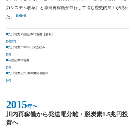
力システム改革）と原発再稼働が並行して進む歴史的局面が現れ
[39]
[40]
た。
九州電力 有価証券報告書【沿革】
[36]
[37]
九州電力 1980年代のあゆみ
[38]
有価証券報告書
[39]
九州電力公式 再稼働関連情報
[40]
2015
年〜
川内再稼働から発送電分離・脱炭素1.5兆円投
資へ