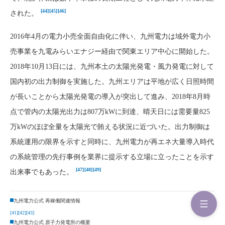
[44]
[45]
[46]
された。
2016年4月の電力小売全面自由化に伴い、九州電力は域外電力小
売事業を九電みらいエナジー経由で関東エリア中心に開始した。
2018年10月13日には、九州本土の太陽光発電・風力発電に対して
国内初の出力制御を実施した。九州エリアは平地が広く日照時間
が長いことから太陽光発電の導入が突出して進み、2018年8月時
点で管内の太陽光出力は807万kWに到達、晴天日には需要量825
万kWのほぼ全量を太陽光で賄える状況に近づいた。出力制御は
系統運用の限界を示すと同時に、九州電力が再エネ大量導入時代
の系統管理の先行事例を業界に提示する立場に立ったことを示す
[47]
[48]
[49]
出来事でもあった。
九州電力公式 再稼働関連情報
[41]
[42]
[43]
九州電力公式 原子力発電所の概要