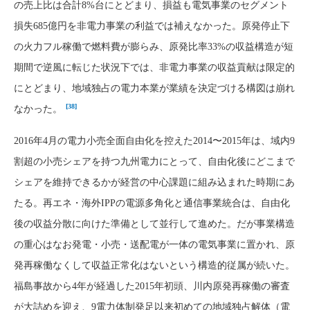
の売上比は合計8%台にとどまり、損益も電気事業のセグメント
損失685億円を非電力事業の利益では補えなかった。原発停止下
の火力フル稼働で燃料費が膨らみ、原発比率33%の収益構造が短
期間で逆風に転じた状況下では、非電力事業の収益貢献は限定的
にとどまり、地域独占の電力本業が業績を決定づける構図は崩れ
[38]
なかった。
2016年4月の電力小売全面自由化を控えた2014〜2015年は、域内9
割超の小売シェアを持つ九州電力にとって、自由化後にどこまで
シェアを維持できるかが経営の中心課題に組み込まれた時期にあ
たる。再エネ・海外IPPの電源多角化と通信事業統合は、自由化
後の収益分散に向けた準備として並行して進めた。だが事業構造
の重心はなお発電・小売・送配電が一体の電気事業に置かれ、原
発再稼働なくして収益正常化はないという構造的従属が続いた。
福島事故から4年が経過した2015年初頭、川内原発再稼働の審査
が大詰めを迎え、9電力体制発足以来初めての地域独占解体（電