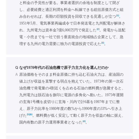
と料金の予見性が要る。事業者選択の余地を制度として閉ざ
し、必要経費と適正利潤を料金へ転嫁できる総括原価方式と組
[1]
み合わせれば、長期の巨額投資を回収できる見通しが立つ
。
1951年5月、電気事業再編成令で日本発送電と九州配電が解体さ
[2]
れ、九州電力は資本金7億6,000万円で発足した
。発電から送配
電・小売までを一社で担う垂直統合の地域独占企業として、急
[3]
増する九州の電力需要に独力の電源投資で応えた
。
Q
なぜ1970年代の石油危機で原子力主力化を選んだのか
A
原油価格をそのまま料金原価に持ち込む石油火力は、産油国の
値上げが収益を直撃する弱点を抱えていた。1973年の第一次石
油危機で発電量の4割近くを占める石油の燃料費が急騰すると、
九州電力は脱石油を旗印に電源の多角化へ動いた。1975年運開
の玄海1号機を皮切りに玄海・川内で計6基を1997年までに整
え、原子力比率を1980年度の数%から1990年度の33%へ引き上
[5]
[6]
げた
。燃料費が低く安定して動く原子力を収益の軸に据え、
[4]
国内有数の原子力運用事業者となった
。