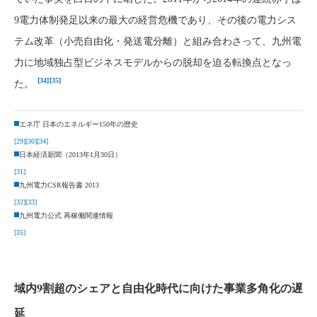
9電力体制発足以来の最大の経営危機であり、その後の電力シス
テム改革（小売自由化・発送電分離）と組み合わさって、九州電
力に地域独占型ビジネスモデルからの脱却を迫る転換点となっ
[34]
[35]
た。
エネ庁 日本のエネルギー150年の歴史
[29]
[30]
[34]
日本経済新聞（2013年1月30日）
[31]
九州電力CSR報告書 2013
[32]
[33]
九州電力公式 再稼働関連情報
[35]
域内9割超のシェアと自由化時代に向けた事業多角化の遅
延