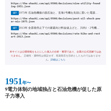
https://the-shashi.com/api/9508/decisions/nine-utility-found
ing-1951.json
1975年 石油危機後の脱石油と、玄海1号機を先頭に置いた電源多角化
GET
https://the-shashi.com/api/9508/decisions/post-oil-shock-pow
er-mix-1975.json
2013年 全原発停止下での家庭向け料金値上げと、川内1・2号機を先頭に置いた再稼働申請
GET
https://the-shashi.com/api/9508/decisions/rate-hike-and-rest
art-2013.json
本サイトは公開情報をもとにした個人の分析・整理であり、企業の公式見解ではあ
りません。
正確性・適時性は保証せず、投資助言を目的としたものではありませ
ん。
詳細はこちら
1951
年〜
9電力体制の地域独占と石油危機が促した原
子力導入