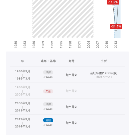
年
連単・基準
商号
出所
1980年3月
単体
会社年鑑(1986年版)
↓
九州電力
（
紙面ベース
）
JGAAP
1985年3月
1986年3月
↓
九州電力
—
欠落
2005年3月
2006年3月
単体
↓
九州電力
—
JGAAP
2011年3月
2012年3月
連結
↓
九州電力
—
JGAAP
2014年3月