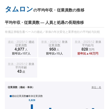
タムロン
の平均年収・従業員数の推移
平均年収・従業員数 — 人員と処遇の長期推移
有価証券報告書ベースの連結／単体の年次変化と業界他社の平均給与比較
連結・2025/12
連結
単体・2025/12
単体
単体・2025/12
単体
従業員数
従業員数
平均給与
4,977
950
828
人
人
万円
前年比+157人
前年比+15人
前年比▲48万円
単体・2025/12
単体
平均年齢
43
歳
従業員数（連結・単体）
単位：
名
連結従業員数
単体従業員数