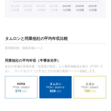
タムロンと同業他社の平均年収比較
業界横比較・最新有報ベース
同業他社の平均年収
（半導体光学）
各社の有価証券報告書「従業員の状況」より最新掲載値を集計（
FY25
·
3
社）。 カードをクリックするとその企業の業績ページへ移動します。
HOYA
タムロン
ニコン
FY25
/ 2026/3
FY25
/ 2025/12
FY25
/ 2026/3
970
828
799
万円
万円
万円