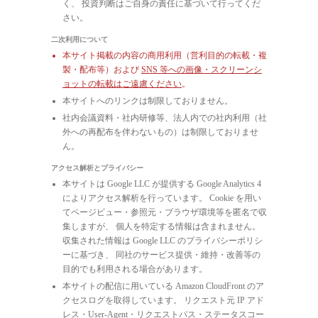
く、 投資判断はご自身の責任に基づいて行ってくだ
さい。
二次利用について
本サイト掲載の内容の商用利用（営利目的の転載・複
製・配布等）および
SNS 等への画像・スクリーンシ
ョットの転載はご遠慮ください
。
本サイトへのリンクは制限しておりません。
社内会議資料・社内研修等、法人内での社内利用（社
外への再配布を伴わないもの）は制限しておりませ
ん。
アクセス解析とプライバシー
本サイトは Google LLC が提供する Google Analytics 4
によりアクセス解析を行っています。 Cookie を用い
てページビュー・参照元・ブラウザ環境等を匿名で収
集しますが、 個人を特定する情報は含まれません。
収集された情報は Google LLC のプライバシーポリシ
ーに基づき、 同社のサービス提供・維持・改善等の
目的でも利用される場合があります。
本サイトの配信に用いている Amazon CloudFront のア
クセスログを取得しています。 リクエスト元 IP アド
レス・User-Agent・リクエストパス・ステータスコー