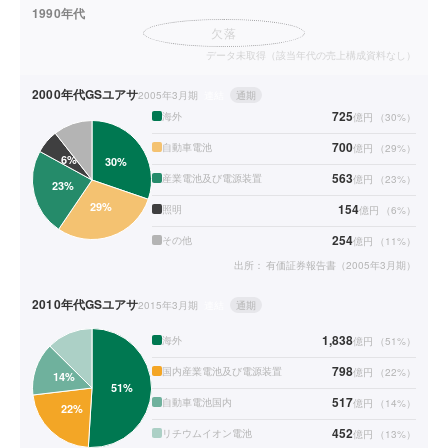
1990年代
欠落
データ未取得（該当年代の売上構成資料なし）
2000年代
GSユアサ
2005年3月期
連結
通期
725
海外
億円
（
30
%）
700
自動車電池
億円
（
29
%）
563
産業電池及び電源装置
億円
（
23
%）
154
照明
億円
（
6
%）
254
その他
億円
（
11
%）
出所：
有価証券報告書（2005年3月期）
2010年代
GSユアサ
2015年3月期
連結
通期
1,838
海外
億円
（
51
%）
798
国内産業電池及び電源装置
億円
（
22
%）
517
自動車電池国内
億円
（
14
%）
452
リチウムイオン電池
億円
（
13
%）