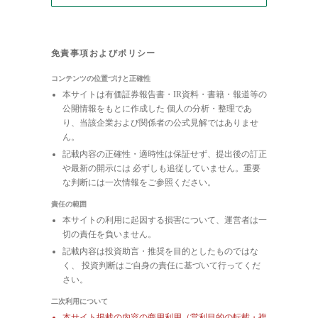
免責事項およびポリシー
コンテンツの位置づけと正確性
本サイトは有価証券報告書・IR資料・書籍・報道等の
公開情報をもとに作成した 個人の分析・整理であ
り、当該企業および関係者の公式見解ではありませ
ん。
記載内容の正確性・適時性は保証せず、提出後の訂正
や最新の開示には 必ずしも追従していません。重要
な判断には一次情報をご参照ください。
責任の範囲
本サイトの利用に起因する損害について、運営者は一
切の責任を負いません。
記載内容は投資助言・推奨を目的としたものではな
く、 投資判断はご自身の責任に基づいて行ってくだ
さい。
二次利用について
本サイト掲載の内容の商用利用（営利目的の転載・複