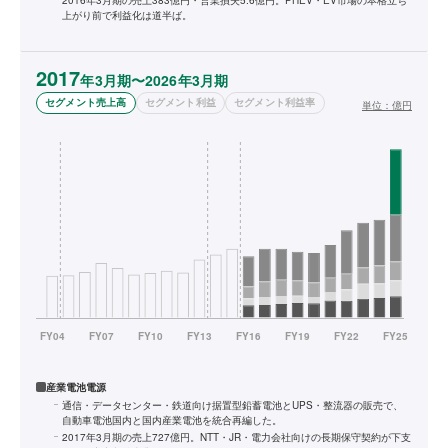
2016年3月期の売上383億円・営業損失5.6億円。PHEV・EV市場の本格立ち
上がり前で利益化は道半ば。
2017
年3月期〜2026年3月期
セグメント売上高
セグメント利益
セグメント利益率
単位：
億円
産業電池電源
通信・データセンター・鉄道向け据置型鉛蓄電池とUPS・整流器の販売で、
自動車電池国内と国内産業電池を統合再編した。
2017年3月期の売上727億円。NTT・JR・電力会社向けの長期保守契約が下支