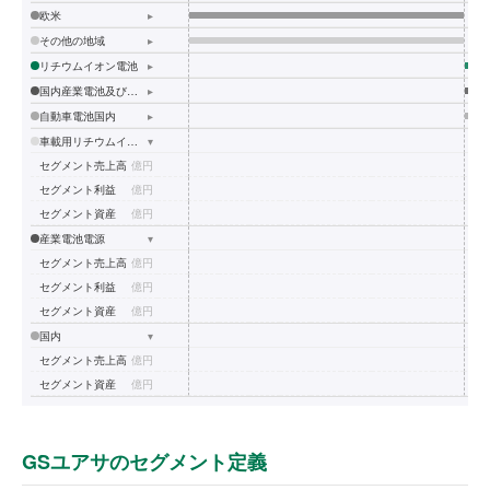
欧米
▸
その他の地域
▸
リチウムイオン電池
▸
国内産業電池及び電源装置
▸
自動車電池国内
▸
車載用リチウムイオン電池
▾
セグメント売上高
億円
セグメント利益
億円
セグメント資産
億円
産業電池電源
▾
セグメント売上高
億円
セグメント利益
億円
セグメント資産
億円
国内
▾
セグメント売上高
億円
セグメント資産
億円
GSユアサのセグメント定義