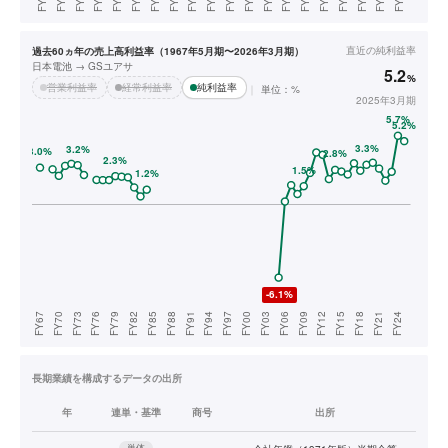
直近の
純利益率
過去60ヵ年の売上高利益率（1967年5月期〜2026年3月期）
日本電池 → GSユアサ
5.2
%
営業利益率
経常利益率
純利益率
単位：%
2025年3月期
長期業績を構成するデータの出所
年
連単・基準
商号
出所
単体