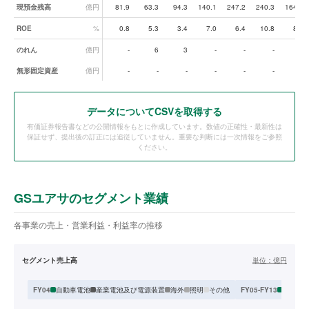
現預金残高
億円
81.9
63.3
94.3
140.1
247.2
240.3
164.8
ROE
%
0.8
5.3
3.4
7.0
6.4
10.8
8.6
のれん
億円
-
6
3
-
-
-
-
無形固定資産
億円
-
-
-
-
-
-
-
データ
についてCSVを取得する
有価証券報告書などの公開情報をもとに作成しています。数値の正確性・最新性は
保証せず、提出後の訂正には追従していません。重要な判断には一次情報をご参照
ください。
GSユアサのセグメント業績
各事業の売上・営業利益・利益率の推移
セグメント売上高
単位：
億円
自動車電池
産業電池及び電源装置
海外
照明
その他
日本
ア
FY04
FY05-FY13