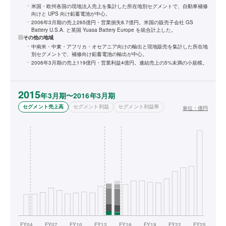
米国・欧州各国の現地法人売上を集計した所在地別セグメントで、自動車補修
向けと UPS 向け鉛蓄電池が中心。
2006年3月期の売上265億円・営業損失8.7億円。米国の販売子会社 GS
Battery U.S.A. と英国 Yuasa Battery Europe を統合計上した。
その他の地域
中南米・中東・アフリカ・オセアニア向けの輸出と現地販売を集計した所在地
別セグメントで、補修向け鉛蓄電池の輸出が中心。
2006年3月期の売上119億円・営業利益4億円。連結売上の5%未満の小規模。
2015
年3月期〜2016年3月期
セグメント売上高
セグメント利益
セグメント利益率
単位：
億円