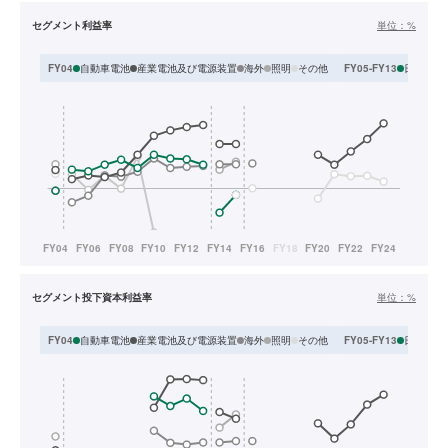
セグメント利益率
単位：
%
自動車電池
産業電池及び電源装置
海外
照明
その他
日本
ア
FY04
FY05-FY13
セグメント投下資本利益率
単位：
%
自動車電池
産業電池及び電源装置
海外
照明
その他
日本
ア
FY04
FY05-FY13