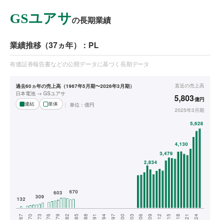
GSユアサ
の長期業績
業績推移（37ヵ年）：PL
有価証券報告書などの公開データに基づく長期データ
直近の
売上高
過去60ヵ年の売上高（1967年5月期〜2026年3月期）
日本電池 → GSユアサ
5,803
億円
連結
単体
単位：
億円
2025年3月期