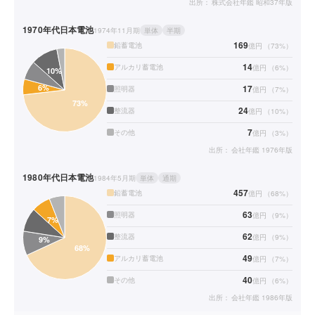
出所：
株式会社年鑑 昭和37年版
1970年代
日本電池
1974年11月期
単体
半期
169
鉛蓄電池
億円
（
73
%）
14
アルカリ蓄電池
億円
（
6
%）
17
照明器
億円
（
7
%）
24
整流器
億円
（
10
%）
7
その他
億円
（
3
%）
出所：
会社年鑑 1976年版
1980年代
日本電池
1984年5月期
単体
通期
457
鉛蓄電池
億円
（
68
%）
63
照明器
億円
（
9
%）
62
整流器
億円
（
9
%）
49
アルカリ蓄電池
億円
（
7
%）
40
その他
億円
（
6
%）
出所：
会社年鑑 1986年版