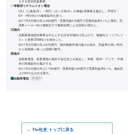
えする安定収益事業。
車載用リチウムイオン電池
LEJ（三菱系JV）・BEC（ホンダ系JV）の車載LiB事業を集計し、PHEV・
EV・HEV向けの量産販売を担う。
2017年3月期の売上393億円・営業利益0.5億円で営業利益率0.1%と薄利。完
成車メーカー向け価格圧力で量産効果による回収が遅れた。
国内
自動車電池国内事業を中心とする日本市場向け売上ので、補修向け（リプレイ
ス）と新車OEM向けを統合した。
2017年3月期の売上676億円。国内補修市場の縮小が続き、利益率の高い時代
から逆風期へ移った段階の数字。
海外
自動車電池・産業電池の海外子会社売上を統合し、米国・欧州・アジア・中南
米の現地販売を集計する。
2017年3月期の売上1,706億円・営業利益104億円で営業利益率6.1%。連結売
上の50%を占める最大。
準備中
自動車電池
← The社史 トップに戻る