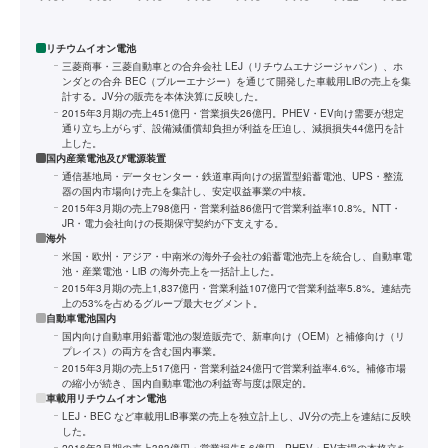
リチウムイオン電池
三菱商事・三菱自動車との合弁会社 LEJ（リチウムエナジージャパン）、ホ
ンダとの合弁 BEC（ブルーエナジー）を通じて開発した車載用LiBの売上を集
計する。JV分の販売を本体決算に反映した。
2015年3月期の売上451億円・営業損失26億円。PHEV・EV向け需要が想定
通り立ち上がらず、設備減価償却負担が利益を圧迫し、減損損失44億円を計
上した。
国内産業電池及び電源装置
通信基地局・データセンター・鉄道車両向けの据置型鉛蓄電池、UPS・整流
器の国内市場向け売上を集計し、安定収益事業の中核。
2015年3月期の売上798億円・営業利益86億円で営業利益率10.8%。NTT・
JR・電力会社向けの長期保守契約が下支えする。
海外
米国・欧州・アジア・中南米の海外子会社の鉛蓄電池売上を統合し、自動車電
池・産業電池・LiB の海外売上を一括計上した。
2015年3月期の売上1,837億円・営業利益107億円で営業利益率5.8%。連結売
上の53%を占めるグループ最大セグメント。
自動車電池国内
国内向け自動車用鉛蓄電池の製造販売で、新車向け（OEM）と補修向け（リ
プレイス）の両方を含む国内事業。
2015年3月期の売上517億円・営業利益24億円で営業利益率4.6%。補修市場
の縮小が続き、国内自動車電池の利益寄与度は限定的。
車載用リチウムイオン電池
LEJ・BEC など車載用LiB事業の売上を独立計上し、JV分の売上を連結に反映
した。