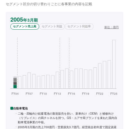
セグメント区分の切り替わりごとに各事業の内容を記載
2005
年3月期
セグメント売上高
セグメント利益
セグメント利益率
単位：
億円
自動車電池
二輪・四輪向け鉛蓄電池の製造販売を担い、新車向け（OEM）と補修向け
（リプレイス）の両チャネルを持つ。GS・ユアサ両ブランドを束ねた国内自
動車電池事業の中核。
2005年3月期の売上700億円・営業損失3.7億円。経営統合初年度で固定資産