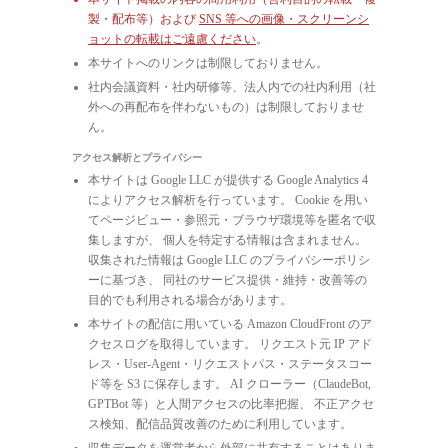
製・配布等）および
SNS 等への画像・スクリーンシ
ョットの転載はご遠慮ください
。
本サイトへのリンクは制限しておりません。
社内会議資料・社内研修等、法人内での社内利用（社
外への再配布を伴わないもの）は制限しておりませ
ん。
アクセス解析とプライバシー
本サイトは Google LLC が提供する Google Analytics 4
によりアクセス解析を行っています。 Cookie を用い
てページビュー・参照元・ブラウザ環境等を匿名で収
集しますが、 個人を特定する情報は含まれません。
収集された情報は Google LLC のプライバシーポリシ
ーに基づき、 同社のサービス提供・維持・改善等の
目的でも利用される場合があります。
本サイトの配信に用いている Amazon CloudFront のア
クセスログを取得しています。 リクエスト元 IP アド
レス・User-Agent・リクエストパス・ステータスコー
ド等を S3 に保存します。 AI クローラー（ClaudeBot,
GPTBot 等）と人間アクセスの比率把握、 不正アクセ
ス検知、配信品質改善のために利用しています。
収集データを運営者から外部に共有することはありま