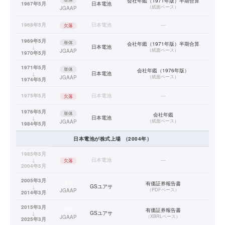
会社年鑑（1971年版）半期合算
1967年5月
日本電池
（
紙面ベース
）
JGAAP
1968年5月
日本電池
—
欠落
1969年5月
単体
会社年鑑（1971年版）半期合算
↓
日本電池
（
紙面ベース
）
JGAAP
1970年5月
1971年5月
単体
会社年鑑（1976年版）
↓
日本電池
（
紙面ベース
）
JGAAP
1974年5月
1975年5月
日本電池
—
欠落
1976年5月
単体
会社年鑑
↓
日本電池
（
紙面ベース
）
JGAAP
1984年5月
日本電池
が株式上場
（
2004
年）
1985年5月
↓
日本電池
—
欠落
2004年5月
2005年3月
連結
有価証券報告書
↓
GSユアサ
（
PDFベース
）
JGAAP
2014年3月
2015年3月
連結
有価証券報告書
↓
GSユアサ
（
XBRLベース
）
JGAAP
2025年3月