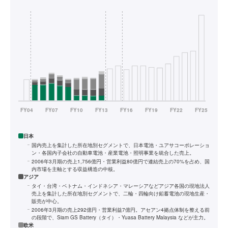
日本
国内売上を集計した所在地別セグメントで、日本電池・ユアサコーポレーショ
ン・各国内子会社の自動車電池・産業電池・照明事業を統合した売上。
2006年3月期の売上1,756億円・営業利益80億円で連結売上の70%を占め、国
内市場を主軸とする収益構造の中核。
アジア
タイ・台湾・ベトナム・インドネシア・マレーシアなどアジア各国の現地法人
売上を集計した所在地別セグメントで、二輪・四輪向け鉛蓄電池の現地生産・
販売が中心。
2006年3月期の売上292億円・営業利益7億円。アセアン4拠点体制を整える前
の段階で、Siam GS Battery（タイ）・Yuasa Battery Malaysia などが主力。
欧米