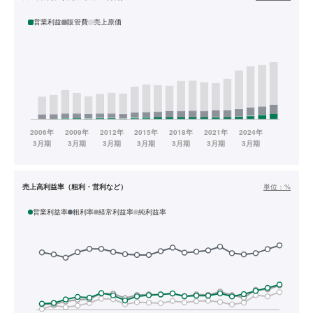
営業利益
販管費
売上原価
売上高利益率（粗利・営利など）
単位：
%
営業利益率
粗利率
経常利益率
純利益率