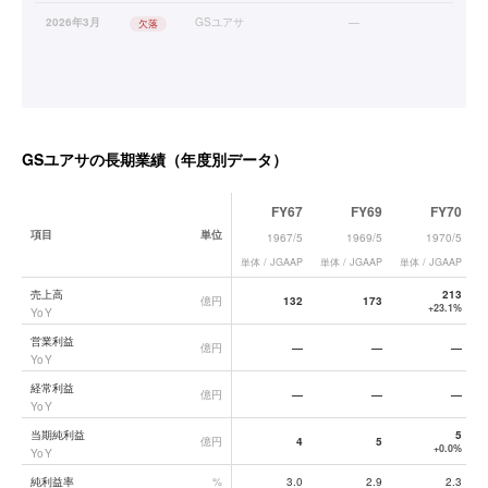
2026年3月
GSユアサ
—
欠落
GSユアサ
の長期業績（年度別データ）
FY67
FY69
FY70
項目
単位
1967/5
1969/5
1970/5
単体 / JGAAP
単体 / JGAAP
単体 / JGAAP
単
GSユアサ
の長期業績データ一覧
売上高
213
億円
132
173
+23.1%
YoY
営業利益
億円
—
—
—
YoY
経常利益
億円
—
—
—
YoY
当期純利益
5
億円
4
5
+0.0%
YoY
純利益率
%
3.0
2.9
2.3