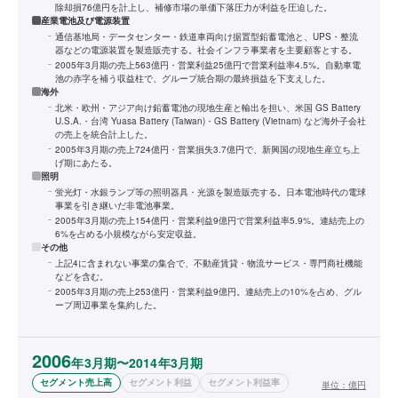
除却損76億円を計上し、補修市場の単価下落圧力が利益を圧迫した。
産業電池及び電源装置
通信基地局・データセンター・鉄道車両向け据置型鉛蓄電池と、UPS・整流
器などの電源装置を製造販売する。社会インフラ事業者を主要顧客とする。
2005年3月期の売上563億円・営業利益25億円で営業利益率4.5%。自動車電
池の赤字を補う収益柱で、グループ統合期の最終損益を下支えした。
海外
北米・欧州・アジア向け鉛蓄電池の現地生産と輸出を担い、米国 GS Battery
U.S.A.・台湾 Yuasa Battery (Taiwan)・GS Battery (Vietnam) など海外子会社
の売上を統合計上した。
2005年3月期の売上724億円・営業損失3.7億円で、新興国の現地生産立ち上
げ期にあたる。
照明
蛍光灯・水銀ランプ等の照明器具・光源を製造販売する。日本電池時代の電球
事業を引き継いだ非電池事業。
2005年3月期の売上154億円・営業利益9億円で営業利益率5.9%。連結売上の
6%を占める小規模ながら安定収益。
その他
上記4に含まれない事業の集合で、不動産賃貸・物流サービス・専門商社機能
などを含む。
2005年3月期の売上253億円・営業利益9億円。連結売上の10%を占め、グル
ープ周辺事業を集約した。
2006
年3月期〜2014年3月期
セグメント売上高
セグメント利益
セグメント利益率
単位：
億円