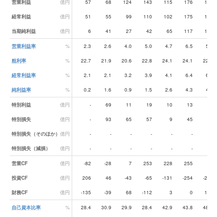
営業利益
億円
57
68
124
143
115
176
160
経常利益
億円
51
55
99
110
102
175
180
当期純利益
億円
6
41
27
42
65
117
117
営業利益率
%
2.3
2.6
4.0
5.0
4.7
6.5
5.6
粗利率
%
22.7
21.9
20.6
22.8
24.1
24.1
22.9
経常利益率
%
2.1
2.1
3.2
3.9
4.1
6.4
6.3
純利益率
%
0.2
1.6
0.9
1.5
2.6
4.3
4.1
特別利益
億円
-
69
11
19
10
13
60
特別損失
億円
-
93
65
57
9
45
77
特別損失（そのほか）
億円
-
-
-
-
-
-
-
特別損失（減損）
億円
-
-
-
-
-
-
-
営業CF
億円
-82
-28
7
253
228
255
83
投資CF
億円
206
46
-43
-65
-131
-254
-287
財務CF
億円
-135
-39
68
-112
3
0
132
自己資本比率
%
28.4
30.9
29.9
28.4
42.9
43.8
48.9