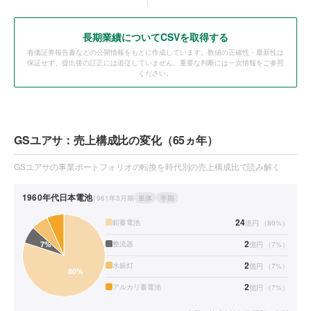
長期業績についてCSVを取得する
有価証券報告書などの公開情報をもとに作成しています。数値の正確性・最新性は
保証せず、提出後の訂正には追従していません。重要な判断には一次情報をご参照
ください。
GSユアサ：売上構成比の変化（65ヵ年）
GSユアサの事業ポートフォリオの転換を時代別の売上構成比で読み解く
1960年代
日本電池
1961年3月期
単体
半期
24
鉛蓄電池
億円
（
80
%）
2
整流器
億円
（
7
%）
2
水銀灯
億円
（
7
%）
2
アルカリ蓄電池
億円
（
7
%）