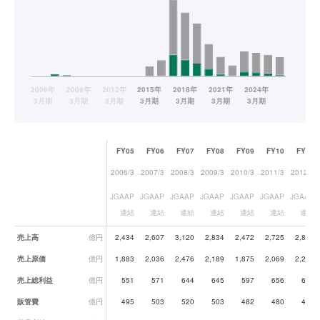
FY05
FY06
FY07
FY08
FY09
FY10
FY11
2006/3
2007/3
2008/3
2009/3
2010/3
2011/3
2012/3
JGAAP
JGAAP
JGAAP
JGAAP
JGAAP
JGAAP
JGAAP
連結
連結
連結
連結
連結
連結
連結
業績データ一覧
売上高
億円
2,434
2,607
3,120
2,834
2,472
2,725
2,854
売上原価
億円
1,883
2,036
2,476
2,189
1,875
2,069
2,200
売上総利益
億円
551
571
644
645
597
656
654
販管費
億円
495
503
520
503
482
480
494