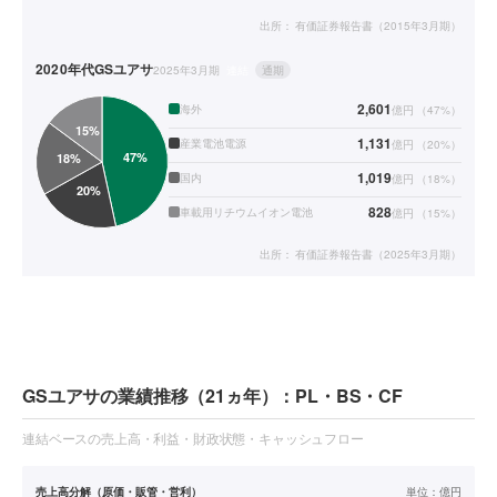
出所：
有価証券報告書（2015年3月期）
2020年代
GSユアサ
2025年3月期
連結
通期
2,601
海外
億円
（
47
%）
1,131
産業電池電源
億円
（
20
%）
1,019
国内
億円
（
18
%）
828
車載用リチウムイオン電池
億円
（
15
%）
出所：
有価証券報告書（2025年3月期）
GSユアサの業績推移（21ヵ年）：PL・BS・CF
連結ベースの売上高・利益・財政状態・キャッシュフロー
売上高分解（原価・販管・営利）
単位：
億円