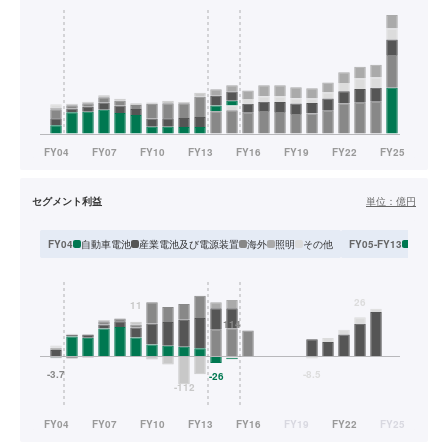
セグメント利益
単位：
億円
自動車電池
産業電池及び電源装置
海外
照明
その他
日本
ア
FY04
FY05-FY13