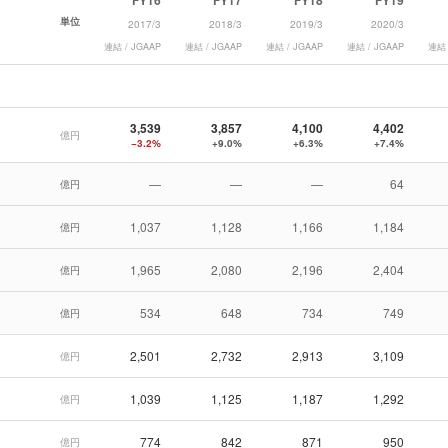
FY16
FY17
FY18
FY19
単位
2017/3
2018/3
2019/3
2020/3
連結 / JGAAP
連結 / JGAAP
連結 / JGAAP
連結 / JGAAP
連結 
3,539
3,857
4,100
4,402
億円
−3.2%
+9.0%
+6.3%
+7.4%
—
—
—
64
億円
1,037
1,128
1,166
1,184
億円
1,965
2,080
2,196
2,404
億円
534
648
734
749
億円
2,501
2,732
2,913
3,109
億円
1,039
1,125
1,187
1,292
億円
774
842
871
950
億円