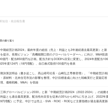
算短信・統合報告書
営の振り返り
「中期経営計画2024」最終年度の総括（売上・利益とも3年連続過去最高更新）と新「
動を提示。長期ビジョン「高機能開口部のグローバルリーダーへ」に向け、M&A投資50
00億円・配当850億円を計画。配当方針をDOE8%目安に変更し、2024年度配当10
025年度124円（18円増配）、自己株式取得100億円を発表
通期決算説明会（書き起こし、髙山靖司社長・山崎弘之専務登壇）。「中期経営計画2
替・原材料・北米住宅市況の影響を整理。中計目標達成に向けた戦略実行と質疑応答
環境、価格戦略、M&A）を収録
三和グローバルビジョン2030」と新「中期経営計画2024（2022-2024）」の始動
利益とも過去最高更新。配当性向目安を従来の35%から40%に引き上げ、2022年度
9円増配）に予定。中計では売上・SVA・ROIC・ROEなど主要指標が過去最高更