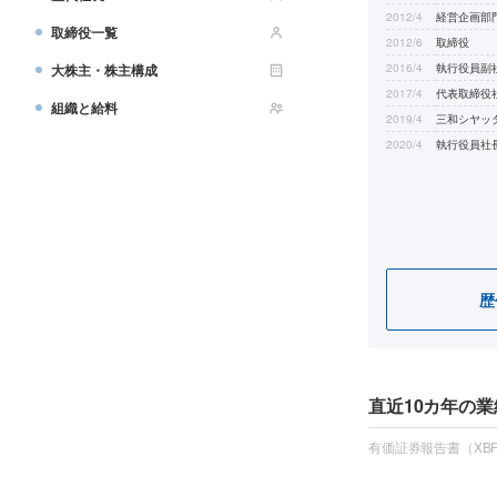
2012/4
経営企画部
取締役一覧
2012/6
取締役
大株主・株主構成
2016/4
執行役員副
2017/4
代表取締役
組織と給料
2019/4
三和シヤッ
2020/4
執行役員社
歴
直近10カ年の業
有価証券報告書（XBR