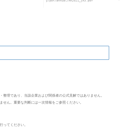
y/pdf/annual/AR2021_jA3.pdf
析・整理であり、当該企業および関係者の公式見解ではありません。
いません。重要な判断には一次情報をご参照ください。
て行ってください。