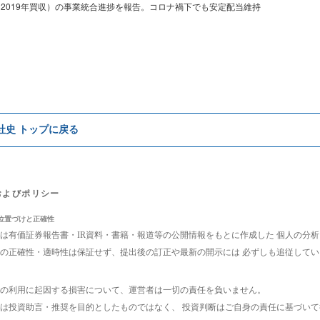
（2019年買収）の事業統合進捗を報告。コロナ禍下でも安定配当維持
e社史 トップに戻る
およびポリシー
位置づけと正確性
は有価証券報告書・IR資料・書籍・報道等の公開情報をもとに作成した 個人の分
の正確性・適時性は保証せず、提出後の訂正や最新の開示には 必ずしも追従して
の利用に起因する損害について、運営者は一切の責任を負いません。
は投資助言・推奨を目的としたものではなく、 投資判断はご自身の責任に基づい