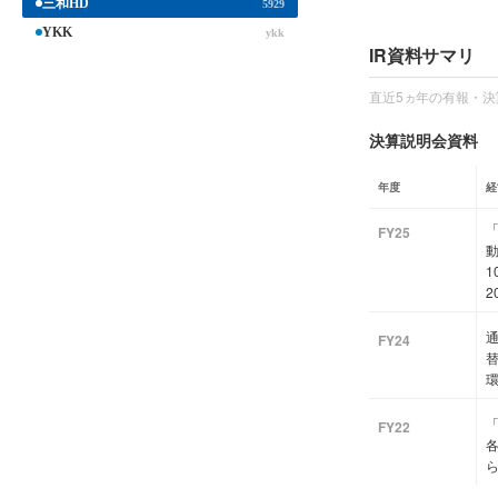
三和HD
5929
YKK
ykk
IR資料サマリ
直近5ヵ年の有報・決
決算説明会資料
年度
経
FY25
1
2
FY24
「
FY22
各
ら