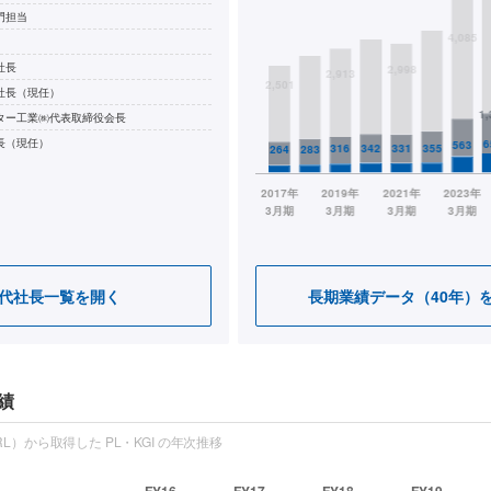
門担当
社長
社長（現任）
ター工業㈱代表取締役会長
長（現任）
代社長一覧を開く
長期業績データ（40年）
績
L）から取得した PL・KGI の年次推移