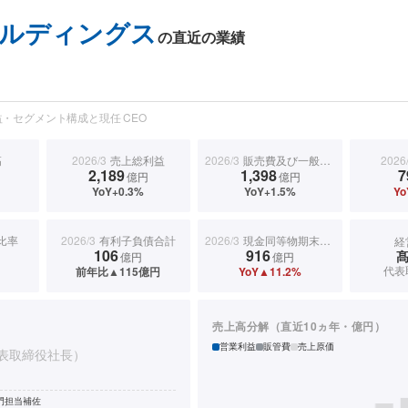
ルディングス
の直近の業績
・セグメント構成と現任 CEO
高
2026/3
売上総利益
2026/3
販売費及び一般管理費
2026
2,189
1,398
7
億円
億円
YoY+0.3%
YoY+1.5%
Yo
比率
2026/3
有利子負債合計
2026/3
現金同等物期末残高
経
106
916
億円
億円
代表
前年比▲115億円
YoY▲11.2%
売上高分解（直近10ヵ年・億円）
営業利益
販管費
売上原価
表取締役社長）
門担当補佐