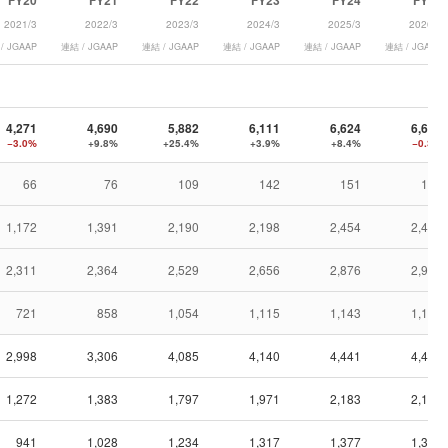
FY20
FY21
FY22
FY23
FY24
FY25
2021/3
2022/3
2023/3
2024/3
2025/3
2026/3
/ JGAAP
連結 / JGAAP
連結 / JGAAP
連結 / JGAAP
連結 / JGAAP
連結 / JGAAP
4,271
4,690
5,882
6,111
6,624
6,607
−3.0%
+9.8%
+25.4%
+3.9%
+8.4%
−0.3%
66
76
109
142
151
127
1,172
1,391
2,190
2,198
2,454
2,417
2,311
2,364
2,529
2,656
2,876
2,912
721
858
1,054
1,115
1,143
1,149
2,998
3,306
4,085
4,140
4,441
4,418
1,272
1,383
1,797
1,971
2,183
2,189
941
1,028
1,234
1,317
1,377
1,398