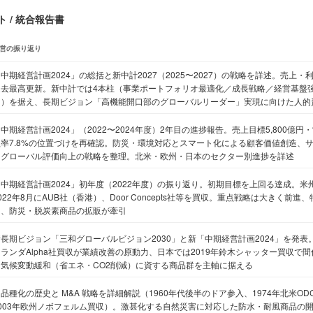
 / 統合報告書
営の振り返り
中期経営計画2024」の総括と新中計2027（2025〜2027）の戦略を詳述。売上
過去最高更新。新中計では4本柱（事業ポートフォリオ最適化／成長戦略／経営基盤強
ィ）を据え、長期ビジョン「高機能開口部のグローバルリーダー」実現に向けた人的
中期経営計画2024」（2022〜2024年度）2年目の進捗報告。売上目標5,800億円
益率7.8%の位置づけを再確認。防災・環境対応とスマート化による顧客価値創造、
るグローバル評価向上の戦略を整理。北米・欧州・日本のセクター別進捗を詳述
「中期経営計画2024」初年度（2022年度）の振り返り。初期目標を上回る達成。
022年8月にAUB社（香港）、Door Concepts社等を買収。重点戦略は大きく前
と、防災・脱炭素商品の拡販が牽引
新長期ビジョン「三和グローバルビジョン2030」と新「中期経営計画2024」を発
オランダAlpha社買収が業績改善の原動力、日本では2019年鈴木シャッター買収で
は気候変動緩和（省エネ・CO2削減）に資する商品群を主軸に据える
品種化の歴史と M&A 戦略を詳細解説（1960年代後半のドア参入、1974年北米OD
003年欧州ノボフェルム買収）。激甚化する自然災害に対応した防水・耐風商品の開発