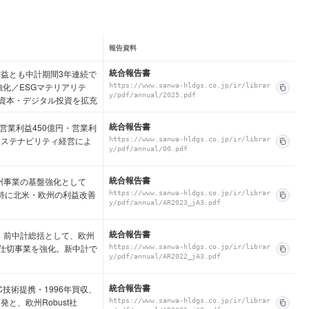
報告資料
統合報告書
・利益とも中計期間3年連続で
化／ESGマテリアリテ
https://www.sanwa-hldgs.co.jp/ir/librar
y/pdf/annual/2025.pdf
資本・デジタル投資を拡充
統合報告書
・営業利益450億円・営業利
サステナビリティ経営によ
https://www.sanwa-hldgs.co.jp/ir/librar
y/pdf/annual/00.pdf
統合報告書
米州事業の基盤強化として
進、特に北米・欧州の利益改善
https://www.sanwa-hldgs.co.jp/ir/librar
y/pdf/annual/AR2023_jA3.pdf
統合報告書
表。前中計総括として、欧州
間仕切事業を強化。新中計で
https://www.sanwa-hldgs.co.jp/ir/librar
y/pdf/annual/AR2022_jA3.pdf
統合報告書
C技術提携・1996年買収、
と、欧州Robust社
https://www.sanwa-hldgs.co.jp/ir/librar