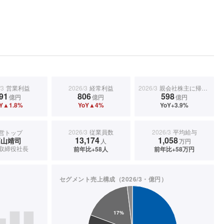
/3
営業利益
2026/3
経常利益
2026/3
親会社株主に帰属する当期純利益
91
806
598
億円
億円
億円
Y▲1.8%
YoY▲4%
YoY+3.9%
2026/3
従業員数
2026/3
平均給与
営トップ
13,174
1,058
髙山靖司
人
万円
取締役社長
前年比+58人
前年比+58万円
セグメント売上構成（2026/3・億円）