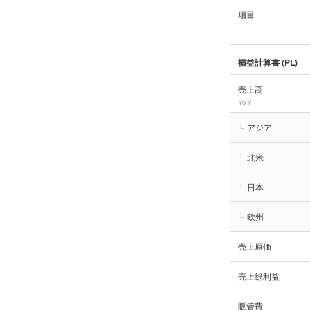
項目
損益計算書 (PL)
売上高
YoY
└
アジア
└
北米
└
日本
└
欧州
売上原価
売上総利益
販管費