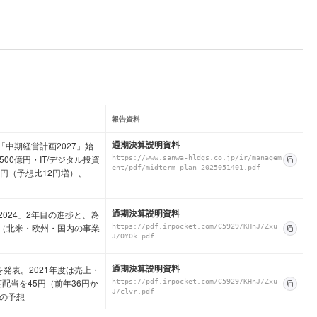
報告資料
通期決算説明資料
中期経営計画2027」始
0億円・IT/デジタル投資
https://www.sanwa-hldgs.co.jp/ir/managem
ent/pdf/midterm_plan_2025051401.pdf
6円（予想比12円増）、
通期決算説明資料
024」2年目の進捗と、為
（北米・欧州・国内の事業
https://pdf.irpocket.com/C5929/KHnJ/Zxu
J/OY0k.pdf
通期決算説明資料
を発表。2021年度は売上・
配当を45円（前年36円か
https://pdf.irpocket.com/C5929/KHnJ/Zxu
J/clvr.pdf
新の予想