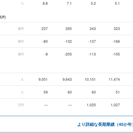
8.8
7.1
5.2
5.1
%
CF)
237
265
243
323
億円
-80
-132
-137
-166
億円
-8
-205
-113
-105
億円
9,051
9,643
10,151
11,474
人
59
60
60
51
人
—
—
1,025
1,027
万円
より詳細な長期業績（40か年