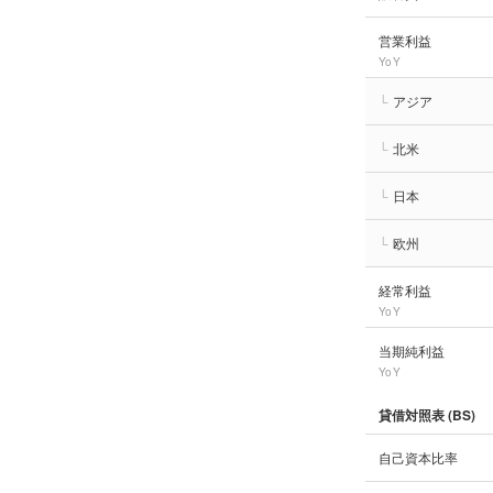
営業利益
YoY
└
アジア
└
北米
└
日本
└
欧州
経常利益
YoY
当期純利益
YoY
貸借対照表 (BS)
自己資本比率