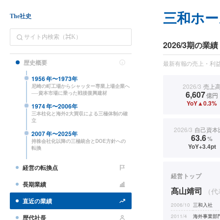
三和ホー
The社史
2026/3期の業績
歴史概要
最新有報の売上・利益
1956
年〜
1973
年
2026/3
売上
尼崎の町工場からシャッター専業上場企業へ
6,607
──資本市場に乗った戦後復興建材
億円
YoY▲0.3%
1974
年〜
2006
年
三本柱化と海外2大買収による三極体制の確
立
2026/3
自己資本
2007
年〜
2025
年
63.6
%
持株会社化以降の三極統合とDOE方針への
YoY+3.4pt
転換
経営の転換点
経営トップ
長期業績
髙山靖司
（代
直近の業績
2006/10
三和入社
2011/4
海外事業部
歴代社長