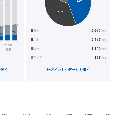
2,912
日本
億円
2,417
北米
億円
1,149
欧州
億円
127
アジア
億円
を開く
セグメント別データを開く