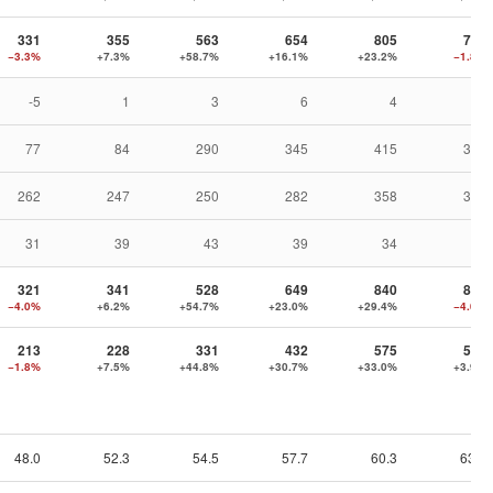
331
355
563
654
805
791
−3.3%
+7.3%
+58.7%
+16.1%
+23.2%
−1.8%
-5
1
3
6
4
1
77
84
290
345
415
378
262
247
250
282
358
391
31
39
43
39
34
22
321
341
528
649
840
806
−4.0%
+6.2%
+54.7%
+23.0%
+29.4%
−4.0%
213
228
331
432
575
598
−1.8%
+7.5%
+44.8%
+30.7%
+33.0%
+3.9%
48.0
52.3
54.5
57.7
60.3
63.6