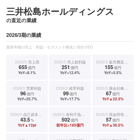
三井松島ホールディングス
の直近の業績
2026/3期の業績
最新有報の売上・利益・セグメント構成と現任 CEO
2026/3
売上高
2026/3
売上総利益
2026/3
販売費及び一般管理費
655
251
155
億円
億円
億円
YoY+8.1%
YoY+12.4%
YoY+5.5%
2026/3
営業利益
2026/3
経常利益
2026/3
親会社株主に帰属する当期純利益
96
99
67
億円
億円
億円
YoY+25.7%
YoY+17.7%
YoY▲22.3%
2026/3
自己資本比率
2026/3
有利子負債合計
2026/3
現金同等物期末残高
43.5
502
57
%
億円
億円
YoY▲12pt
前年比+185億円
YoY▲36.5%