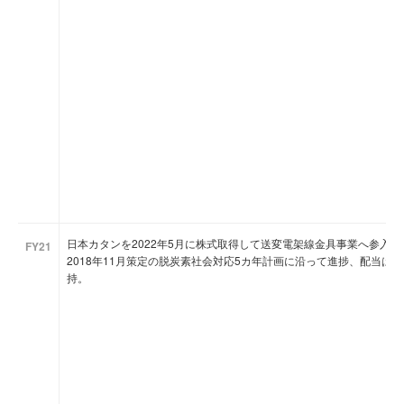
日本カタンを2022年5月に株式取得して送変電架線金具事業へ参入、T
FY21
2018年11月策定の脱炭素社会対応5カ年計画に沿って進捗、配当は過
持。