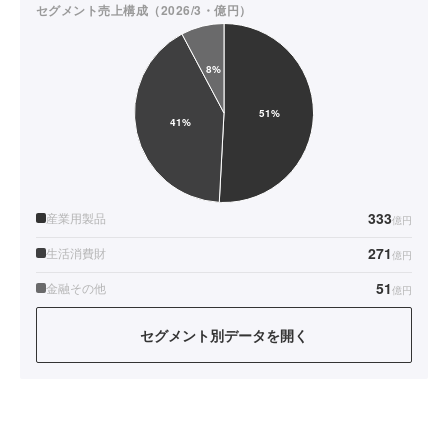
セグメント売上構成（2026/3・億円）
333
産業用製品
億円
271
生活消費財
億円
51
金融その他
億円
セグメント別データを開く