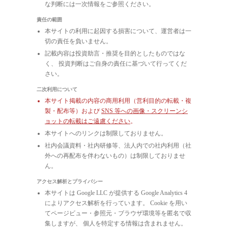
な判断には一次情報をご参照ください。
責任の範囲
本サイトの利用に起因する損害について、運営者は一
切の責任を負いません。
記載内容は投資助言・推奨を目的としたものではな
く、 投資判断はご自身の責任に基づいて行ってくだ
さい。
二次利用について
本サイト掲載の内容の商用利用（営利目的の転載・複
製・配布等）および
SNS 等への画像・スクリーンシ
ョットの転載はご遠慮ください
。
本サイトへのリンクは制限しておりません。
社内会議資料・社内研修等、法人内での社内利用（社
外への再配布を伴わないもの）は制限しておりませ
ん。
アクセス解析とプライバシー
本サイトは Google LLC が提供する Google Analytics 4
によりアクセス解析を行っています。 Cookie を用い
てページビュー・参照元・ブラウザ環境等を匿名で収
集しますが、 個人を特定する情報は含まれません。