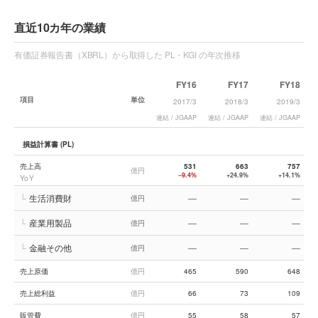
直近10カ年の業績
有価証券報告書（XBRL）から取得した PL・KGI の年次推移
FY16
FY17
FY18
項目
単位
2017/3
2018/3
2019/3
連結 / JGAAP
連結 / JGAAP
連結 / JGAAP
連
損益計算書 (PL)
売上高
531
663
757
億円
−9.4%
+24.9%
+14.1%
YoY
└
生活消費財
—
—
—
億円
└
産業用製品
—
—
—
億円
└
金融その他
—
—
—
億円
売上原価
億円
465
590
648
売上総利益
億円
66
73
109
販管費
億円
55
58
57