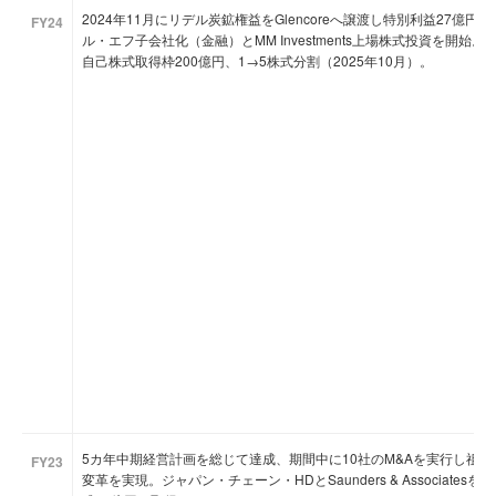
2024年11月にリデル炭鉱権益をGlencoreへ譲渡し特別利益27億
FY24
ル・エフ子会社化（金融）とMM Investments上場株式投資を開始
自己株式取得枠200億円、1→5株式分割（2025年10月）。
5カ年中期経営計画を総じて達成、期間中に10社のM&Aを実行し祖
FY23
変革を実現。ジャパン・チェーン・HDとSaunders & Associat