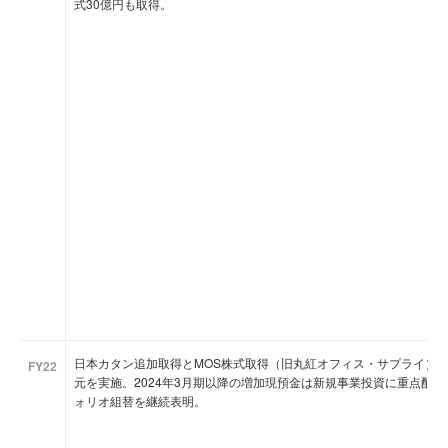
式30億円も取得。
日本カタン追加取得とMOS株式取得（旧丸紅オフィス・サプライ）を
FY22
元を実施。2024年3月期以降の増加現預金は新規事業投資に重点配分
ォリオ組替を継続表明。