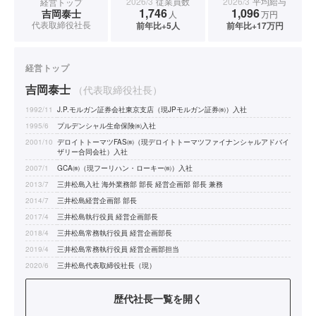
2026/3
従業員数
2026/3
平均給与
経営トップ
1,746
1,096
吉岡泰士
人
万円
代表取締役社長
前年比+5人
前年比+17万円
経営トップ
吉岡泰士
（代表取締役社長）
1992/11
J.P.モルガン証券会社東京支店（現JPモルガン証券㈱）入社
1995/6
プルデンシャル生命保険㈱入社
2001/10
デロイトトーマツFAS㈱（現デロイトトーマツファイナンシャルアドバイ
ザリー合同会社）入社
2007/1
GCA㈱（現フーリハン・ローキー㈱）入社
2013/7
三井松島入社 海外業務部 部長 経営企画部 部長 兼務
2014/7
三井松島経営企画部 部長
2017/4
三井松島執行役員 経営企画部長
2018/4
三井松島常務執行役員 経営企画部長
2019/4
三井松島常務執行役員 経営企画部担当
2020/6
三井松島代表取締役社長（現）
歴代社長一覧を開く