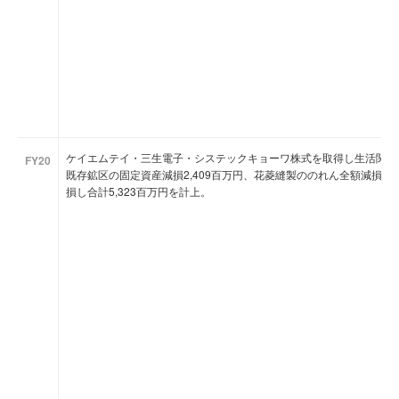
ケイエムテイ・三生電子・システックキョーワ株式を取得し生活関連
FY20
既存鉱区の固定資産減損2,409百万円、花菱縫製ののれん全額減損8
損し合計5,323百万円を計上。