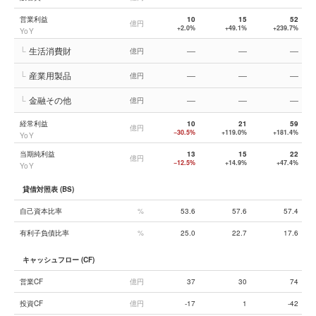
営業利益
10
15
52
億円
+2.0%
+49.1%
+239.7%
YoY
└
生活消費財
—
—
—
億円
└
産業用製品
—
—
—
億円
└
金融その他
—
—
—
億円
経常利益
10
21
59
億円
−30.5%
+119.0%
+181.4%
YoY
当期純利益
13
15
22
億円
−12.5%
+14.9%
+47.4%
YoY
貸借対照表 (BS)
自己資本比率
%
53.6
57.6
57.4
有利子負債比率
%
25.0
22.7
17.6
キャッシュフロー (CF)
営業CF
億円
37
30
74
投資CF
億円
-17
1
-42