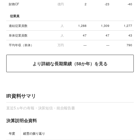
財務CF
億円
2
-23
-40
従業員
連結従業員数
人
1,288
1,309
1,277
単体従業員数
人
47
47
43
平均年収（単体）
万円
—
—
790
より詳細な長期業績（58か年）を見る
IR資料サマリ
直近5ヵ年の有報・決算短信・統合報告書
決算説明会資料
年度
経営の振り返り