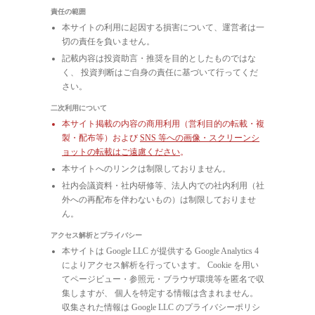
責任の範囲
本サイトの利用に起因する損害について、運営者は一
切の責任を負いません。
記載内容は投資助言・推奨を目的としたものではな
く、 投資判断はご自身の責任に基づいて行ってくだ
さい。
二次利用について
本サイト掲載の内容の商用利用（営利目的の転載・複
製・配布等）および
SNS 等への画像・スクリーンシ
ョットの転載はご遠慮ください
。
本サイトへのリンクは制限しておりません。
社内会議資料・社内研修等、法人内での社内利用（社
外への再配布を伴わないもの）は制限しておりませ
ん。
アクセス解析とプライバシー
本サイトは Google LLC が提供する Google Analytics 4
によりアクセス解析を行っています。 Cookie を用い
てページビュー・参照元・ブラウザ環境等を匿名で収
集しますが、 個人を特定する情報は含まれません。
収集された情報は Google LLC のプライバシーポリシ