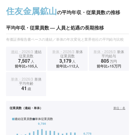
住友金属鉱山
の平均年収・従業員数の推移
平均年収・従業員数 — 人員と処遇の長期推移
有価証券報告書ベースの連結／単体の年次変化と業界他社の平均給与比較
連結・2026/3
連結
単体・2026/3
単体
単体・2026/3
単体
従業員数
従業員数
平均給与
7,507
3,179
805
人
人
万円
前年比+105人
前年比+112人
前年比+15万円
単体・2026/3
単体
平均年齢
41
歳
従業員数（連結・単体）
単位：
名
連結従業員数
単体従業員数