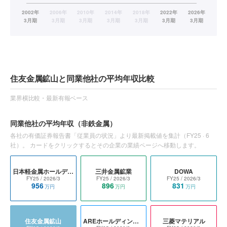
住友金属鉱山と同業他社の平均年収比較
業界横比較・最新有報ベース
同業他社の平均年収
（非鉄金属）
各社の有価証券報告書「従業員の状況」より最新掲載値を集計（
FY25
·
6
社）。 カードをクリックするとその企業の業績ページへ移動します。
日本軽金属ホールディングス
三井金属鉱業
DOWA
FY25
/ 2026/3
FY25
/ 2026/3
FY25
/ 2026/3
956
896
831
万円
万円
万円
住友金属鉱山
AREホールディングス
三菱マテリアル