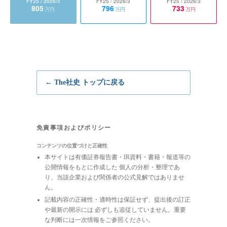
FY25
/ 2026/3
FY25
/ 2026/3
FY25
/ 2026/3
805
796
733
万円
万円
万円
← The社史 トップに戻る
免責事項およびポリシー
コンテンツの位置づけと正確性
本サイトは有価証券報告書・IR資料・書籍・報道等の
公開情報をもとに作成した 個人の分析・整理であ
り、当該企業および関係者の公式見解ではありませ
ん。
記載内容の正確性・適時性は保証せず、提出後の訂正
や最新の開示には 必ずしも追従していません。重要
な判断には一次情報をご参照ください。