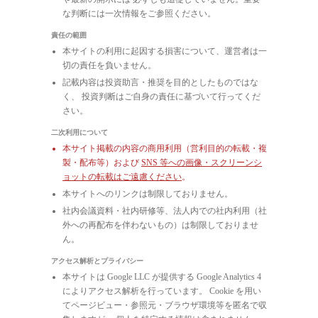
な判断には一次情報をご参照ください。
責任の範囲
本サイトの利用に起因する損害について、運営者は一
切の責任を負いません。
記載内容は投資助言・推奨を目的としたものではな
く、 投資判断はご自身の責任に基づいて行ってくだ
さい。
二次利用について
本サイト掲載の内容の商用利用（営利目的の転載・複
製・配布等）および
SNS 等への画像・スクリーンシ
ョットの転載はご遠慮ください
。
本サイトへのリンクは制限しておりません。
社内会議資料・社内研修等、法人内での社内利用（社
外への再配布を伴わないもの）は制限しておりませ
ん。
アクセス解析とプライバシー
本サイトは Google LLC が提供する Google Analytics 4
によりアクセス解析を行っています。 Cookie を用い
てページビュー・参照元・ブラウザ環境等を匿名で収