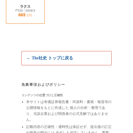
ラクス
FY25
/ 2026/3
665
万円
← The社史 トップに戻る
免責事項およびポリシー
コンテンツの位置づけと正確性
本サイトは有価証券報告書・IR資料・書籍・報道等の
公開情報をもとに作成した 個人の分析・整理であ
り、当該企業および関係者の公式見解ではありませ
ん。
記載内容の正確性・適時性は保証せず、提出後の訂正
や最新の開示には 必ずしも追従していません。重要