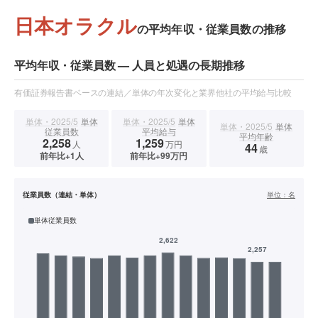
日本オラクル
の平均年収・従業員数の推移
平均年収・従業員数 — 人員と処遇の長期推移
有価証券報告書ベースの連結／単体の年次変化と業界他社の平均給与比較
単体・2025/5
単体
単体・2025/5
単体
単体・2025/5
単体
従業員数
平均給与
平均年齢
2,258
1,259
人
万円
44
歳
前年比+1人
前年比+99万円
従業員数（連結・単体）
単位：
名
単体従業員数