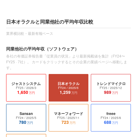
日本オラクルと同業他社の平均年収比較
業界横比較・最新有報ベース
同業他社の平均年収
（ソフトウェア）
各社の有価証券報告書「従業員の状況」より最新掲載値を集計（
FY24〜
FY25
·
7
社）。 カードをクリックするとその企業の業績ページへ移動しま
す。
ジャストシステム
日本オラクル
トレンドマイクロ
FY25
/ 2026/3
FY24
/ 2025/5
FY25
/ 2025/12
1,650
1,259
989
万円
万円
万円
Sansan
マネーフォワード
freee
FY24
/ 2025/5
FY25
/ 2025/11
FY24
/ 2025/6
780
723
688
万円
万円
万円