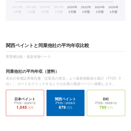
関西ペイントと同業他社の平均年収比較
業界横比較・最新有報ベース
同業他社の平均年収
（塗料）
各社の有価証券報告書「従業員の状況」より最新掲載値を集計（
FY25
·
3
社）。 カードをクリックするとその企業の業績ページへ移動します。
日本ペイント
関西ペイント
DIC
FY25
/ 2025/12
FY25
/ 2026/3
FY25
/ 2025/12
1,045
879
799
万円
万円
万円