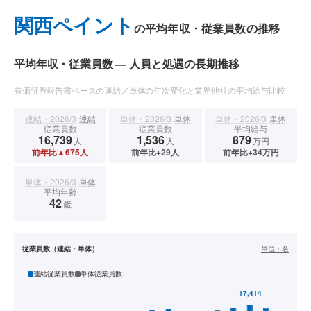
関西ペイント
の平均年収・従業員数の推移
平均年収・従業員数 — 人員と処遇の長期推移
有価証券報告書ベースの連結／単体の年次変化と業界他社の平均給与比較
連結・2026/3
連結
単体・2026/3
単体
単体・2026/3
単体
従業員数
従業員数
平均給与
16,739
1,536
879
人
人
万円
前年比▲675人
前年比+29人
前年比+34万円
単体・2026/3
単体
平均年齢
42
歳
従業員数（連結・単体）
単位：
名
連結従業員数
単体従業員数