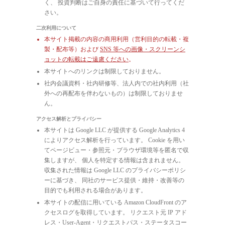
く、 投資判断はご自身の責任に基づいて行ってくだ
さい。
二次利用について
本サイト掲載の内容の商用利用（営利目的の転載・複
製・配布等）および
SNS 等への画像・スクリーンシ
ョットの転載はご遠慮ください
。
本サイトへのリンクは制限しておりません。
社内会議資料・社内研修等、法人内での社内利用（社
外への再配布を伴わないもの）は制限しておりませ
ん。
アクセス解析とプライバシー
本サイトは Google LLC が提供する Google Analytics 4
によりアクセス解析を行っています。 Cookie を用い
てページビュー・参照元・ブラウザ環境等を匿名で収
集しますが、 個人を特定する情報は含まれません。
収集された情報は Google LLC のプライバシーポリシ
ーに基づき、 同社のサービス提供・維持・改善等の
目的でも利用される場合があります。
本サイトの配信に用いている Amazon CloudFront のア
クセスログを取得しています。 リクエスト元 IP アド
レス・User-Agent・リクエストパス・ステータスコー