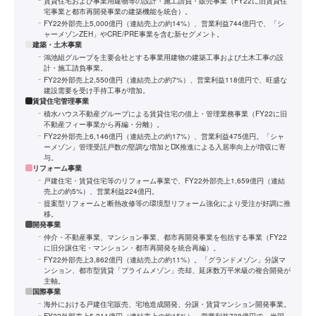
賃貸住宅および事業用建物等の設計・施工請負・販売事業（FY22に旧賃貸住
宅事業と都市再開発事業の建築機能を統合）。
FY22外部売上5,000億円（連結売上の約14%）、営業利益744億円で、「シ
ャーメゾンZEH」やCRE/PRE事業を含む新セグメント。
建築・土木事業
鴻池組グループを主要会社とする事業用建物の建築工事および土木工事の設
計・施工請負事業。
FY22外部売上2,550億円（連結売上の約7%）、営業利益118億円で、旺盛な
建設需要を受け手持工事が増加。
賃貸住宅管理事業
積水ハウス不動産グループによる賃貸住宅の借上・管理業務事業（FY22に旧
不動産フィー事業から再編・分離）。
FY22外部売上6,146億円（連結売上の約17%）、営業利益475億円。「シャ
ーメゾン」管理受託戸数の堅調な増加とDX推進による入居率向上が増収に寄
与。
リフォーム事業
戸建住宅・賃貸住宅等のリフォーム事業で、FY22外部売上1,659億円（連結
売上の約5%）、営業利益224億円。
提案型リフォームと断熱改修等の環境型リフォーム強化により受注が好調に推
移。
開発事業
仲介・不動産事業、マンション事業、都市再開発事業を包括する事業（FY22
に旧分譲住宅・マンション・都市再開発を統合再編）。
FY22外部売上3,862億円（連結売上の約11%）。「グランドメゾン」分譲マ
ンション、都市型賃貸「プライムメゾン」売却、延床数万平米級の複合開発が
主軸。
国際事業
海外における戸建住宅販売、宅地造成開発、分譲・賃貸マンション開発事業。