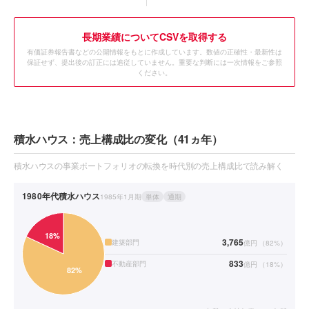
長期業績についてCSVを取得する
有価証券報告書などの公開情報をもとに作成しています。数値の正確性・最新性は
保証せず、提出後の訂正には追従していません。重要な判断には一次情報をご参照
ください。
積水ハウス：売上構成比の変化（41ヵ年）
積水ハウスの事業ポートフォリオの転換を時代別の売上構成比で読み解く
1980年代
積水ハウス
1985年1月期
単体
通期
3,765
建築部門
億円
（
82
%）
833
不動産部門
億円
（
18
%）