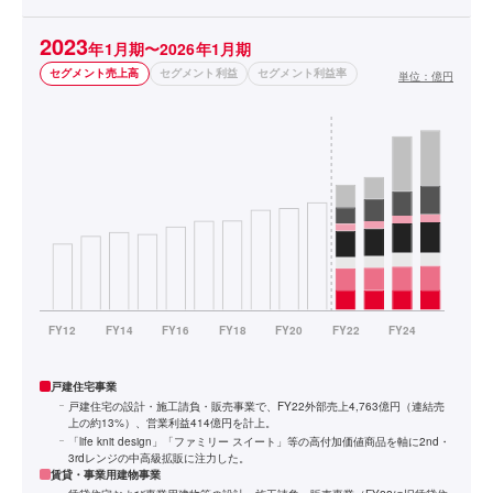
2023
年1月期〜2026年1月期
セグメント売上高
セグメント利益
セグメント利益率
単位：
億円
戸建住宅事業
戸建住宅の設計・施工請負・販売事業で、FY22外部売上4,763億円（連結売
上の約13%）、営業利益414億円を計上。
「life knit design」「ファミリー スイート」等の高付加価値商品を軸に2nd・
3rdレンジの中高級拡販に注力した。
賃貸・事業用建物事業