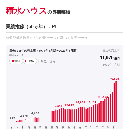
積水ハウス
の長期業績
業績推移（50ヵ年）：PL
有価証券報告書などの公開データに基づく長期データ
直近の
売上高
過去56ヵ年の売上高（1971年1月期〜2026年1月期）
積水ハウス
41,979
億円
連結
単体
単位：
億円
2026年1月期