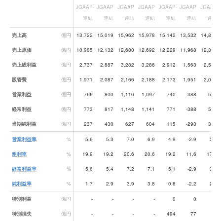
JGAAP
JGAAP
JGAAP
JGAAP
JGAAP
JGAAP
JGAAP
連結
連結
連結
連結
連結
連結
連結
業績データ一覧
売上高
億円
13,722
15,019
15,962
15,978
15,142
13,532
14,884
売上原価
億円
10,985
12,132
12,680
12,692
12,229
11,968
12,312
売上総利益
億円
2,737
2,887
3,282
3,286
2,912
1,563
2,572
販管費
億円
1,971
2,087
2,166
2,188
2,173
1,951
2,009
営業利益
億円
766
800
1,116
1,097
740
-388
564
経常利益
億円
773
817
1,148
1,141
771
-388
563
当期純利益
億円
237
430
627
604
115
-293
304
営業利益率
%
5.6
5.3
7.0
6.9
4.9
-2.9
3.8
粗利率
%
19.9
19.2
20.6
20.6
19.2
11.6
17.3
経常利益率
%
5.6
5.4
7.2
7.1
5.1
-2.9
3.8
純利益率
%
1.7
2.9
3.9
3.8
0.8
-2.2
2.0
特別利益
億円
-
-
-
-
0
0
1
特別損失
億円
-
-
-
-
494
77
26