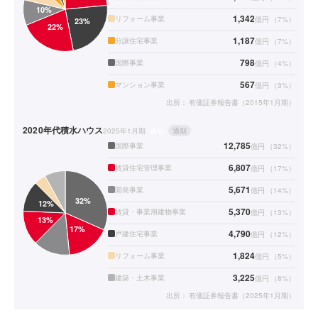
1,342
リフォーム事業
億円
（
7
%）
1,187
分譲住宅事業
億円
（
7
%）
798
国際事業
億円
（
4
%）
567
マンション事業
億円
（
3
%）
出所：
有価証券報告書（2015年1月期）
2020年代
積水ハウス
2025年1月期
連結
通期
12,785
国際事業
億円
（
32
%）
6,807
賃貸住宅管理事業
億円
（
17
%）
5,671
開発事業
億円
（
14
%）
5,370
賃貸・事業用建物事業
億円
（
13
%）
4,790
戸建住宅事業
億円
（
12
%）
1,824
リフォーム事業
億円
（
5
%）
3,225
建築・土木事業
億円
（
8
%）
出所：
有価証券報告書（2025年1月期）