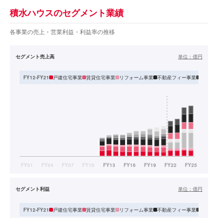
積水ハウスのセグメント業績
各事業の売上・営業利益・利益率の推移
セグメント売上高
単位：
億円
戸建住宅事業
賃貸住宅事業
リフォーム事業
不動産フィー事業
分譲住
FY12-FY21
セグメント利益
単位：
億円
戸建住宅事業
賃貸住宅事業
リフォーム事業
不動産フィー事業
分譲住
FY12-FY21