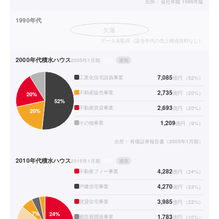
出所：
会社年鑑 1986年版
1990年代
欠落
データ未取得（該当年代の売上構成資料なし）
2000年代
積水ハウス
2005年1月期
連結
通期
7,085
工業化住宅請負事業
億円
（
52
%）
2,735
不動産販売事業
億円
（
20
%）
2,693
不動産賃貸事業
億円
（
20
%）
1,209
その他事業
億円
（
9
%）
出所：
有価証券報告書（2005年1月期）
2010年代
積水ハウス
2015年1月期
連結
通期
4,282
不動産フィー事業
億円
（
24
%）
4,270
戸建住宅事業
億円
（
23
%）
3,985
賃貸住宅事業
億円
（
22
%）
1,783
都市再開発事業
億円
（
10
%）