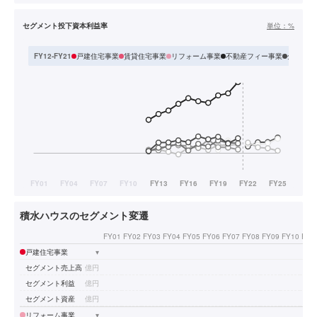
セグメント投下資本利益率
単位：
%
戸建住宅事業
賃貸住宅事業
リフォーム事業
不動産フィー事業
分譲住宅
FY12-FY21
積水ハウスのセグメント変遷
FY01
FY02
FY03
FY04
FY05
FY06
FY07
FY08
FY09
FY10
FY1
戸建住宅事業
▾
セグメント売上高
億円
セグメント利益
億円
セグメント資産
億円
リフォーム事業
▾