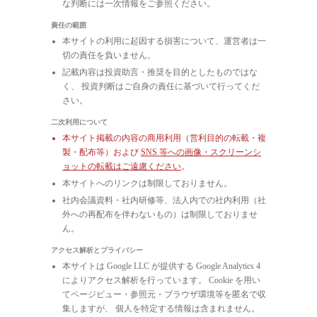
な判断には一次情報をご参照ください。
責任の範囲
本サイトの利用に起因する損害について、運営者は一
切の責任を負いません。
記載内容は投資助言・推奨を目的としたものではな
く、 投資判断はご自身の責任に基づいて行ってくだ
さい。
二次利用について
本サイト掲載の内容の商用利用（営利目的の転載・複
製・配布等）および
SNS 等への画像・スクリーンシ
ョットの転載はご遠慮ください
。
本サイトへのリンクは制限しておりません。
社内会議資料・社内研修等、法人内での社内利用（社
外への再配布を伴わないもの）は制限しておりませ
ん。
アクセス解析とプライバシー
本サイトは Google LLC が提供する Google Analytics 4
によりアクセス解析を行っています。 Cookie を用い
てページビュー・参照元・ブラウザ環境等を匿名で収
集しますが、 個人を特定する情報は含まれません。