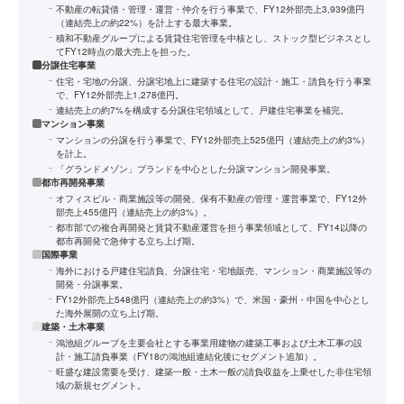
不動産の転貸借・管理・運営・仲介を行う事業で、FY12外部売上3,939億円
（連結売上の約22%）を計上する最大事業。
積和不動産グループによる賃貸住宅管理を中核とし、ストック型ビジネスとし
てFY12時点の最大売上を担った。
分譲住宅事業
住宅・宅地の分譲、分譲宅地上に建築する住宅の設計・施工・請負を行う事業
で、FY12外部売上1,278億円。
連結売上の約7%を構成する分譲住宅領域として、戸建住宅事業を補完。
マンション事業
マンションの分譲を行う事業で、FY12外部売上525億円（連結売上の約3%）
を計上。
「グランドメゾン」ブランドを中心とした分譲マンション開発事業。
都市再開発事業
オフィスビル・商業施設等の開発、保有不動産の管理・運営事業で、FY12外
部売上455億円（連結売上の約3%）。
都市部での複合再開発と賃貸不動産運営を担う事業領域として、FY14以降の
都市再開発で急伸する立ち上げ期。
国際事業
海外における戸建住宅請負、分譲住宅・宅地販売、マンション・商業施設等の
開発・分譲事業。
FY12外部売上548億円（連結売上の約3%）で、米国・豪州・中国を中心とし
た海外展開の立ち上げ期。
建築・土木事業
鴻池組グループを主要会社とする事業用建物の建築工事および土木工事の設
計・施工請負事業（FY18の鴻池組連結化後にセグメント追加）。
旺盛な建設需要を受け、建築一般・土木一般の請負収益を上乗せした非住宅領
域の新規セグメント。