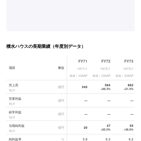
積水ハウス
の長期業績（年度別データ）
FY71
FY72
FY73
項目
単位
1971/1
1972/1
1973/1
単体 / JGAAP
単体 / JGAAP
単体 / JGAAP
単
積水ハウス
の長期業績データ一覧
売上高
584
882
億円
345
+69.3%
+51.0%
YoY
営業利益
億円
—
—
—
YoY
経常利益
億円
—
—
—
YoY
当期純利益
37
55
億円
20
+85.0%
+48.6%
YoY
純利益率
%
5.8
6.3
6.2