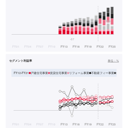
セグメント利益率
単位：
%
戸建住宅事業
賃貸住宅事業
リフォーム事業
不動産フィー事業
分譲住宅
FY12-FY21