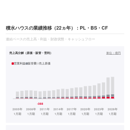
積水ハウスの業績推移（22ヵ年）：PL・BS・CF
連結ベースの売上高・利益・財政状態・キャッシュフロー
売上高分解（原価・販管・営利）
単位：
億円
営業利益
販管費
売上原価