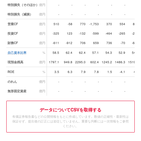
特別損失（そのほか）
億円
-
-
-
-
-
-
-
特別損失（減損）
億円
-
-
-
-
-
-
-
営業CF
億円
510
-58
770
-1,753
370
554
851
投資CF
億円
-325
123
-132
-599
-464
-265
-210
財務CF
億円
-611
-912
706
659
736
-70
-601
自己資本比率
%
58.5
62.4
62.4
57.1
54.3
52.9
54.9
現預金残高
億円
1797.1
949.8
2295.0
602.4
1245.2
1486.3
1519.8
ROE
%
3.5
6.3
7.9
7.8
1.5
-4.1
4.1
のれん
億円
-
-
-
-
-
-
-
無形固定資産
億円
-
-
-
-
-
-
-
データ
についてCSVを取得する
有価証券報告書などの公開情報をもとに作成しています。数値の正確性・最新性は
保証せず、提出後の訂正には追従していません。重要な判断には一次情報をご参照
ください。