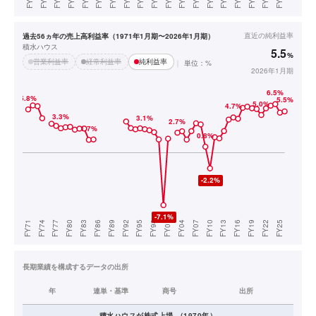
直近の
純利益率
過去56ヵ年の売上高利益率（1971年1月期〜2026年1月期）
積水ハウス
5.5
%
営業利益率
経常利益率
純利益率
単位：%
2026年1月期
長期業績を構成するデータの出所
年
連単・基準
商号
出所
積水ハウス
が株式上場
（
1970
年）