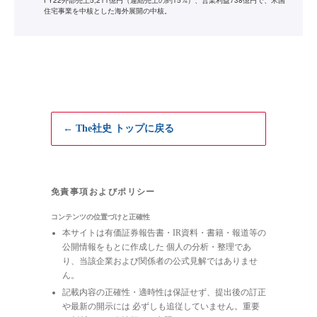
FY22外部売上5,211億円（連結売上の約15%）、営業利益738億円で、米国
住宅事業を中核とした海外展開の中核。
← The社史 トップに戻る
免責事項およびポリシー
コンテンツの位置づけと正確性
本サイトは有価証券報告書・IR資料・書籍・報道等の
公開情報をもとに作成した 個人の分析・整理であ
り、当該企業および関係者の公式見解ではありませ
ん。
記載内容の正確性・適時性は保証せず、提出後の訂正
や最新の開示には 必ずしも追従していません。重要