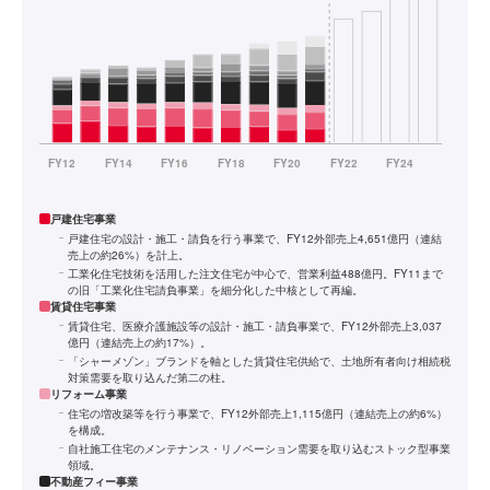
戸建住宅事業
戸建住宅の設計・施工・請負を行う事業で、FY12外部売上4,651億円（連結
売上の約26%）を計上。
工業化住宅技術を活用した注文住宅が中心で、営業利益488億円。FY11まで
の旧「工業化住宅請負事業」を細分化した中核として再編。
賃貸住宅事業
賃貸住宅、医療介護施設等の設計・施工・請負事業で、FY12外部売上3,037
億円（連結売上の約17%）。
「シャーメゾン」ブランドを軸とした賃貸住宅供給で、土地所有者向け相続税
対策需要を取り込んだ第二の柱。
リフォーム事業
住宅の増改築等を行う事業で、FY12外部売上1,115億円（連結売上の約6%）
を構成。
自社施工住宅のメンテナンス・リノベーション需要を取り込むストック型事業
領域。
不動産フィー事業