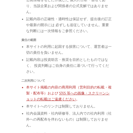
り、当該企業および関係者の公式見解ではありませ
ん。
記載内容の正確性・適時性は保証せず、提出後の訂正
や最新の開示には 必ずしも追従していません。重要
な判断には一次情報をご参照ください。
責任の範囲
本サイトの利用に起因する損害について、運営者は一
切の責任を負いません。
記載内容は投資助言・推奨を目的としたものではな
く、 投資判断はご自身の責任に基づいて行ってくだ
さい。
二次利用について
本サイト掲載の内容の商用利用（営利目的の転載・複
製・配布等）および
SNS 等への画像・スクリーンシ
ョットの転載はご遠慮ください
。
本サイトへのリンクは制限しておりません。
社内会議資料・社内研修等、法人内での社内利用（社
外への再配布を伴わないもの）は制限しておりませ
ん。