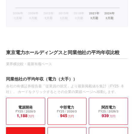
東京電力ホールディングスと同業他社の平均年収比較
業界横比較・最新有報ベース
同業他社の平均年収
（電力（大手））
各社の有価証券報告書「従業員の状況」より最新掲載値を集計（
FY25
·
8
社）。 カードをクリックするとその企業の業績ページへ移動します。
電源開発
中部電力
関西電力
FY25
/ 2026/3
FY25
/ 2026/3
FY25
/ 2026/3
1,188
945
939
万円
万円
万円