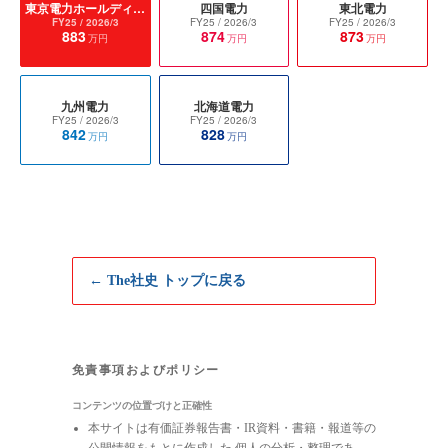
東京電力ホールディングス
四国電力
東北電力
FY25
/ 2026/3
FY25
/ 2026/3
FY25
/ 2026/3
883
874
873
万円
万円
万円
九州電力
北海道電力
FY25
/ 2026/3
FY25
/ 2026/3
842
828
万円
万円
← The社史 トップに戻る
免責事項およびポリシー
コンテンツの位置づけと正確性
本サイトは有価証券報告書・IR資料・書籍・報道等の
公開情報をもとに作成した 個人の分析・整理であ