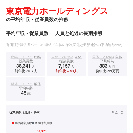
東京電力ホールディングス
の平均年収・従業員数の推移
平均年収・従業員数 — 人員と処遇の長期推移
有価証券報告書ベースの連結／単体の年次変化と業界他社の平均給与比較
連結・2026/3
連結
単体・2026/3
単体
単体・2026/3
単体
従業員数
従業員数
平均給与
38,341
7,157
883
人
人
万円
前年比+267人
前年比▲43人
前年比+23万円
単体・2026/3
単体
平均年齢
45
歳
従業員数（連結・単体）
単位：
名
連結従業員数
単体従業員数