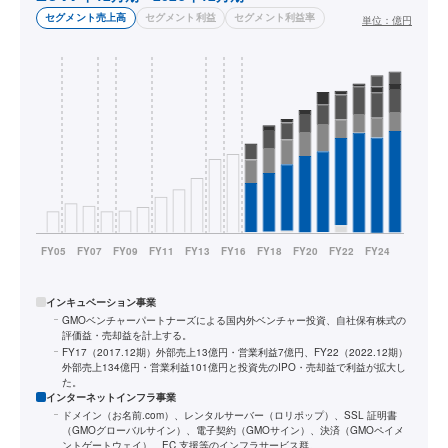
セグメント売上高
セグメント利益
セグメント利益率
単位：
億円
インキュベーション事業
GMOベンチャーパートナーズによる国内外ベンチャー投資、自社保有株式の
評価益・売却益を計上する。
FY17（2017.12期）外部売上13億円・営業利益7億円、FY22（2022.12期）
外部売上134億円・営業利益101億円と投資先のIPO・売却益で利益が拡大し
た。
インターネットインフラ事業
ドメイン（お名前.com）、レンタルサーバー（ロリポップ）、SSL 証明書
（GMOグローバルサイン）、電子契約（GMOサイン）、決済（GMOペイメ
ントゲートウェイ）、EC 支援等のインフラサービス群。