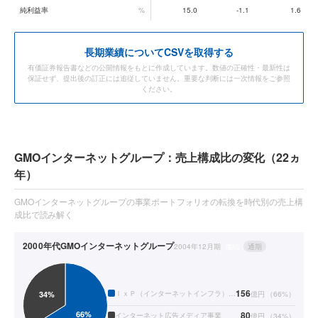
純利益率
%
15.0
-1.1
1.6
長期業績についてCSVを取得する
有価証券報告書などの公開情報をもとに作成しています。数値の正確性・最新性は
保証せず、提出後の訂正には追従していません。重要な判断には一次情報をご参照
ください。
GMOインターネットグループ：売上構成比の変化（22ヵ
年）
GMOインターネットグループの事業ポートフォリオの転換を時代別の売上構
成比で読み解く
2000年代
GMOインターネットグループ
2004年12月期
連結
通期
156
ＩｘＰ（インターネットインフラ）関連事業
億円
（
66
%）
80
インターネット広告メディア事業
億円
（
34
%）