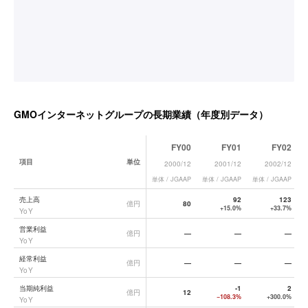
GMOインターネットグループ
の長期業績（年度別データ）
FY00
FY01
FY02
項目
単位
2000/12
2001/12
2002/12
単体 / JGAAP
単体 / JGAAP
単体 / JGAAP
単
GMOインターネットグループ
の長期業績データ一覧
売上高
92
123
億円
80
+15.0%
+33.7%
YoY
営業利益
億円
—
—
—
YoY
経常利益
億円
—
—
—
YoY
当期純利益
-1
2
億円
12
−108.3%
+300.0%
YoY