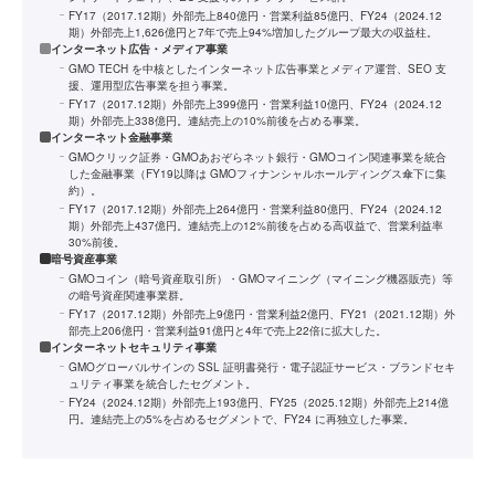
FY17（2017.12期）外部売上840億円・営業利益85億円、FY24（2024.12
期）外部売上1,626億円と7年で売上94%増加したグループ最大の収益柱。
インターネット広告・メディア事業
GMO TECH を中核としたインターネット広告事業とメディア運営、SEO 支
援、運用型広告事業を担う事業。
FY17（2017.12期）外部売上399億円・営業利益10億円、FY24（2024.12
期）外部売上338億円。連結売上の10%前後を占める事業。
インターネット金融事業
GMOクリック証券・GMOあおぞらネット銀行・GMOコイン関連事業を統合
した金融事業（FY19以降は GMOフィナンシャルホールディングス傘下に集
約）。
FY17（2017.12期）外部売上264億円・営業利益80億円、FY24（2024.12
期）外部売上437億円。連結売上の12%前後を占める高収益で、営業利益率
30%前後。
暗号資産事業
GMOコイン（暗号資産取引所）・GMOマイニング（マイニング機器販売）等
の暗号資産関連事業群。
FY17（2017.12期）外部売上9億円・営業利益2億円、FY21（2021.12期）外
部売上206億円・営業利益91億円と4年で売上22倍に拡大した。
インターネットセキュリティ事業
GMOグローバルサインの SSL 証明書発行・電子認証サービス・ブランドセキ
ュリティ事業を統合したセグメント。
FY24（2024.12期）外部売上193億円、FY25（2025.12期）外部売上214億
円。連結売上の5%を占めるセグメントで、FY24 に再独立した事業。