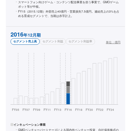
スマートフォン向けゲーム・コンテンツ配信事業を担う事業で、GMOゲーム
ポット等が中核。
FY15（2015.12期）外部売上40億円・営業損失7.5億円。連結売上の3%を占
める育成セグメントで、当期は赤字計上。
2016
年12月期
セグメント売上高
セグメント利益
セグメント利益率
単位：
億円
インキュベーション事業
GMOベンチャーパートナーズによる国内外ベンチャー投資、自社保有株式の