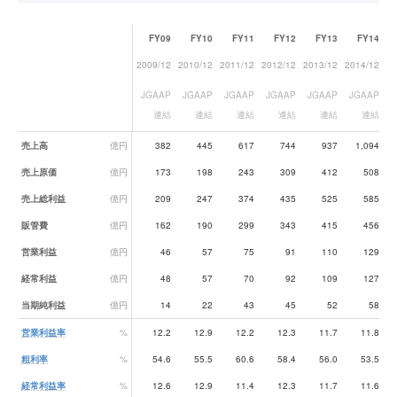
FY09
FY10
FY11
FY12
FY13
FY14
2009/12
2010/12
2011/12
2012/12
2013/12
2014/12
20
JGAAP
JGAAP
JGAAP
JGAAP
JGAAP
JGAAP
J
連結
連結
連結
連結
連結
連結
業績データ一覧
売上高
億円
382
445
617
744
937
1,094
売上原価
億円
173
198
243
309
412
508
売上総利益
億円
209
247
374
435
525
585
販管費
億円
162
190
299
343
415
456
営業利益
億円
46
57
75
91
110
129
経常利益
億円
48
57
70
92
109
127
当期純利益
億円
14
22
43
45
52
58
営業利益率
%
12.2
12.9
12.2
12.3
11.7
11.8
粗利率
%
54.6
55.5
60.6
58.4
56.0
53.5
経常利益率
%
12.6
12.9
11.4
12.3
11.7
11.6