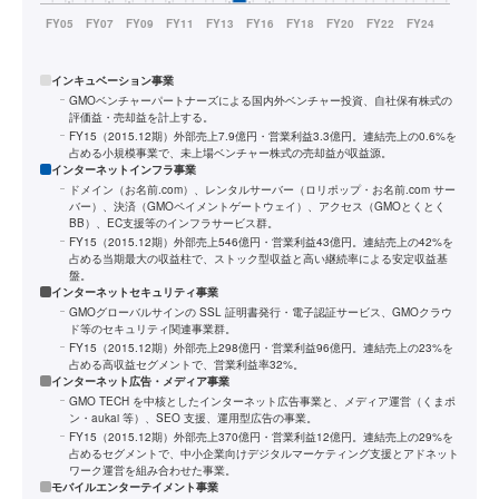
インキュベーション事業
GMOベンチャーパートナーズによる国内外ベンチャー投資、自社保有株式の
評価益・売却益を計上する。
FY15（2015.12期）外部売上7.9億円・営業利益3.3億円。連結売上の0.6%を
占める小規模事業で、未上場ベンチャー株式の売却益が収益源。
インターネットインフラ事業
ドメイン（お名前.com）、レンタルサーバー（ロリポップ・お名前.com サー
バー）、決済（GMOペイメントゲートウェイ）、アクセス（GMOとくとく
BB）、EC支援等のインフラサービス群。
FY15（2015.12期）外部売上546億円・営業利益43億円。連結売上の42%を
占める当期最大の収益柱で、ストック型収益と高い継続率による安定収益基
盤。
インターネットセキュリティ事業
GMOグローバルサインの SSL 証明書発行・電子認証サービス、GMOクラウ
ド等のセキュリティ関連事業群。
FY15（2015.12期）外部売上298億円・営業利益96億円。連結売上の23%を
占める高収益セグメントで、営業利益率32%。
インターネット広告・メディア事業
GMO TECH を中核としたインターネット広告事業と、メディア運営（くまポ
ン・aukai 等）、SEO 支援、運用型広告の事業。
FY15（2015.12期）外部売上370億円・営業利益12億円。連結売上の29%を
占めるセグメントで、中小企業向けデジタルマーケティング支援とアドネット
ワーク運営を組み合わせた事業。
モバイルエンターテイメント事業