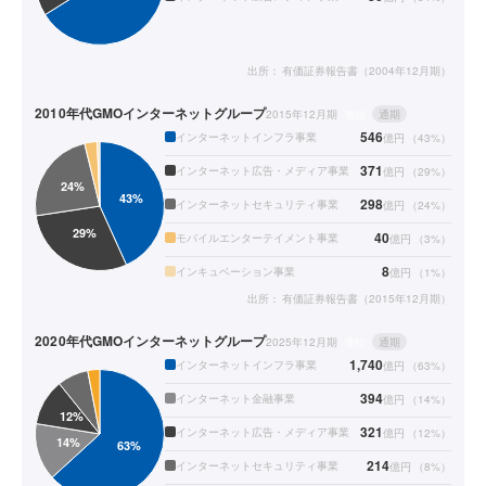
出所：
有価証券報告書（2004年12月期）
2010年代
GMOインターネットグループ
2015年12月期
連結
通期
546
インターネットインフラ事業
億円
（
43
%）
371
インターネット広告・メディア事業
億円
（
29
%）
298
インターネットセキュリティ事業
億円
（
24
%）
40
モバイルエンターテイメント事業
億円
（
3
%）
8
インキュベーション事業
億円
（
1
%）
出所：
有価証券報告書（2015年12月期）
2020年代
GMOインターネットグループ
2025年12月期
連結
通期
1,740
インターネットインフラ事業
億円
（
63
%）
394
インターネット金融事業
億円
（
14
%）
321
インターネット広告・メディア事業
億円
（
12
%）
214
インターネットセキュリティ事業
億円
（
8
%）