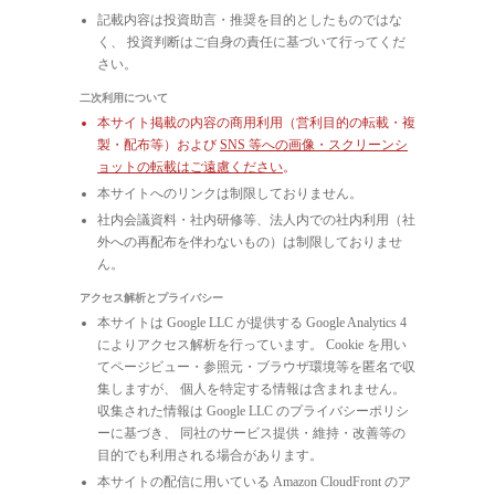
記載内容は投資助言・推奨を目的としたものではな
く、 投資判断はご自身の責任に基づいて行ってくだ
さい。
二次利用について
本サイト掲載の内容の商用利用（営利目的の転載・複
製・配布等）および
SNS 等への画像・スクリーンシ
ョットの転載はご遠慮ください
。
本サイトへのリンクは制限しておりません。
社内会議資料・社内研修等、法人内での社内利用（社
外への再配布を伴わないもの）は制限しておりませ
ん。
アクセス解析とプライバシー
本サイトは Google LLC が提供する Google Analytics 4
によりアクセス解析を行っています。 Cookie を用い
てページビュー・参照元・ブラウザ環境等を匿名で収
集しますが、 個人を特定する情報は含まれません。
収集された情報は Google LLC のプライバシーポリシ
ーに基づき、 同社のサービス提供・維持・改善等の
目的でも利用される場合があります。
本サイトの配信に用いている Amazon CloudFront のア