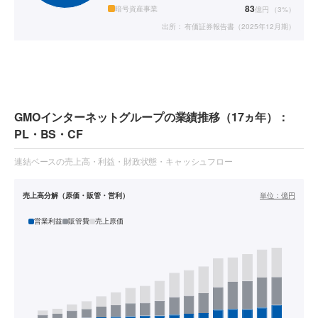
83
暗号資産事業
億円
（
3
%）
出所：
有価証券報告書（2025年12月期）
GMOインターネットグループの業績推移（17ヵ年）：
PL・BS・CF
連結ベースの売上高・利益・財政状態・キャッシュフロー
売上高分解（原価・販管・営利）
単位：
億円
営業利益
販管費
売上原価