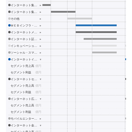
インターネット集客支援事業（メディア事業）
▸
インターネット集客支援事業（ネットメディア事業）
▸
その他
▸
ＷＥＢインフラ・ＥＣ事業
▸
インターネットメディア事業
▸
インターネット証券事業
▸
インキュベーション事業
▸
ソーシャル・スマートフォン関連事業
▸
インターネットインフラ事業
▾
セグメント売上高
億円
54
セグメント利益
億円
4
インターネットセキュリティ事業
▾
セグメント売上高
億円
29
セグメント利益
億円
9
インターネット広告・メディア事業
▾
セグメント売上高
億円
37
セグメント利益
億円
1
モバイルエンターテイメント事業
▸
インターネット金融事業
▾
セグメント売上高
億円