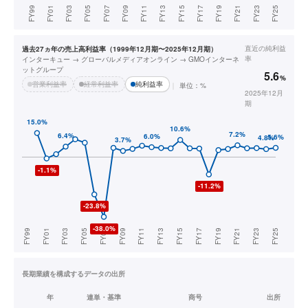
直近の
純利益
過去27ヵ年の売上高利益率（1999年12月期〜2025年12月期）
率
インターキュー → グローバルメディアオンライン → GMOインターネ
ットグループ
5.6
%
営業利益率
経常利益率
純利益率
単位：%
2025年12月
期
長期業績を構成するデータの出所
年
連単・基準
商号
出所