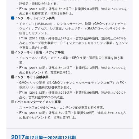
評価益・売却益を計上する。
FY16（2016.12期）外部売上4.5億円・営業損失0.3億円。連結売上の0.3%を
占める小規模事業で、当期は損失計上。
インターネットインフラ事業
ドメイン（お名前.com）、レンタルサーバー、決済（GMOペイメントゲート
ウェイ）、アクセス、EC 支援、セキュリティ（GMOグローバルサイン）を
統合したセグメント。
FY16（2016.12期）外部売上647億円・営業利益66億円。連結売上の46%を
占めるグループ最大事業で、旧「インターネットセキュリティ事業」をインフ
ラ事業に統合した期。
インターネット広告・メディア事業
インターネット広告・メディア運営・SEO 支援・運用型広告事業を担う事
業。
FY16（2016.12期）外部売上403億円・営業利益13億円。連結売上の29%を
占めるセグメントで、営業利益率3%。
インターネット金融事業
GMOクリック証券（現 GMOフィナンシャルホールディングス傘下）の FX・
株式 CFD・現物株式取引事業を担う。
FY16（2016.12期）外部売上273億円・営業利益96億円。連結売上の20%を
占め、営業利益率35%の高収益。
モバイルエンターテイメント事業
スマートフォン向けゲーム・コンテンツ配信事業を担う事業。
FY16（2016.12期）外部売上20億円・営業損失5億円。連結売上の1.5%を占
める縮小セグメントで、当期も赤字計上。
2017
年12月期〜2025年12月期