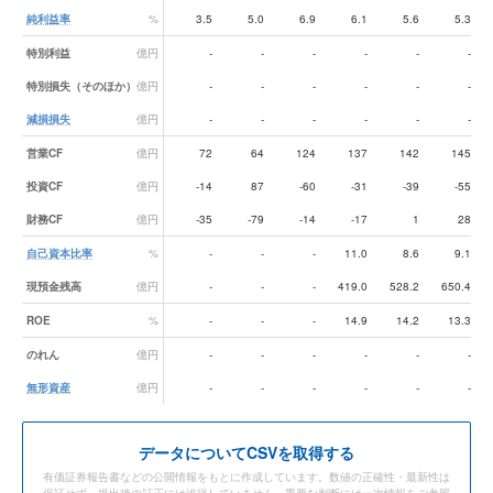
純利益率
%
3.5
5.0
6.9
6.1
5.6
5.3
特別利益
億円
-
-
-
-
-
-
特別損失（そのほか）
億円
-
-
-
-
-
-
減損損失
億円
-
-
-
-
-
-
営業CF
億円
72
64
124
137
142
145
投資CF
億円
-14
87
-60
-31
-39
-55
財務CF
億円
-35
-79
-14
-17
1
28
自己資本比率
%
-
-
-
11.0
8.6
9.1
現預金残高
億円
-
-
-
419.0
528.2
650.4
ROE
%
-
-
-
14.9
14.2
13.3
のれん
億円
-
-
-
-
-
-
無形資産
億円
-
-
-
-
-
-
データ
についてCSVを取得する
有価証券報告書などの公開情報をもとに作成しています。数値の正確性・最新性は